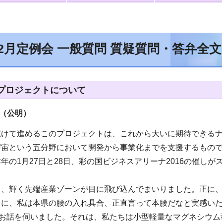
年2月定例会 一般質問 質疑質問・答弁全
プロジェクトについて
（公明
）
駆けて進めるこのプロジェクトは、これから大いに期待できる
宇宙という五分野において開発から事業化までを支援するもの
年の1月27日と28日、彩の国ビジネスアリーナ2016の催し
と、輝く先端産業ゾーンが目に飛び込んでまいりました。正に、
スに、私は本県の腰の入れ具合、正直言って本腰だなと実感い
からお話を伺いました。それは、私たちは小型軽量なマグネシウ