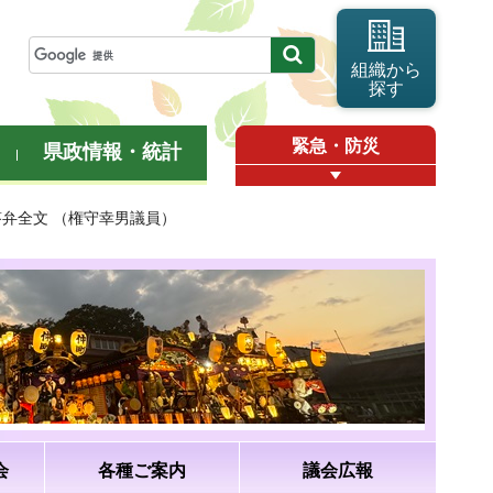
組織から
探す
緊急・防災
県政情報・統計
答弁全文 （権守幸男議員）
会
各種ご案内
議会広報