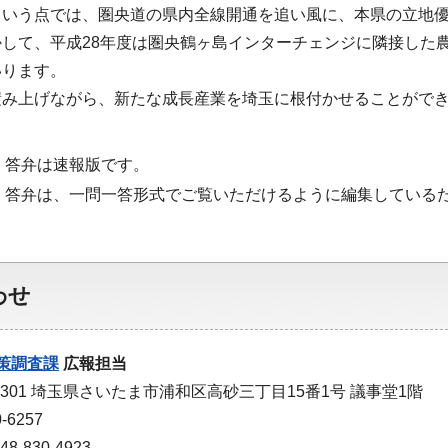
という点では、圏央道の県内全線開通を追い風に、本県の立地
かして、平成28年度は圏央鶴ヶ島インターチェンジに隣接した
いります。
積み上げながら、新たな成長産業を埼玉に根付かせることがで
・答弁は速報版です。
・答弁は、一問一答形式でご覧いただけるように編集している
わせ
策調査課
広報担当
-9301 埼玉県さいたま市浦和区高砂三丁目15番1号 議事堂1階
-6257
-830-4923