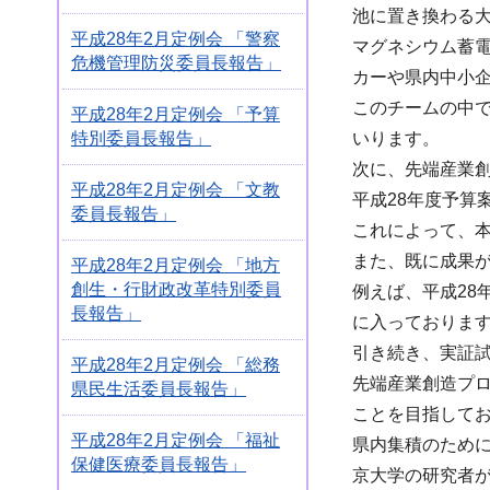
池に置き換わる
平成28年2月定例会 「警察
マグネシウム蓄
危機管理防災委員長報告」
カーや県内中小
このチームの中
平成28年2月定例会 「予算
特別委員長報告」
いります。
次に、先端産業
平成28年2月定例会 「文教
平成28年度予算
委員長報告」
これによって、
また、既に成果
平成28年2月定例会 「地方
創生・行財政改革特別委員
例えば、平成28
長報告」
に入っておりま
引き続き、実証試
平成28年2月定例会 「総務
先端産業創造プ
県民生活委員長報告」
ことを目指して
平成28年2月定例会 「福祉
県内集積のため
保健医療委員長報告」
京大学の研究者