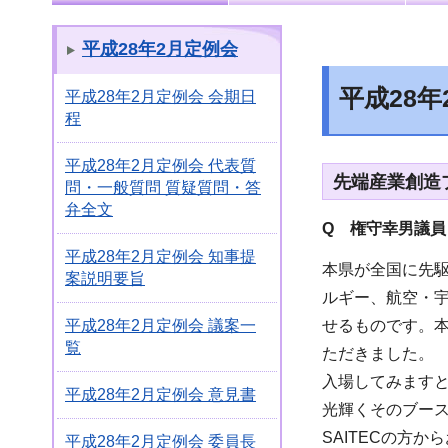
平成28年2月定例会
平成28
平成28年2月定例会 会期日
程
平成28年2月定例会 代表質
先端産業創造
問・一般質問 質疑質問・答
弁全文
Q 権守幸男議員
平成28年2月定例会 知事提
本県が全国に先
案説明要旨
ルギー、航空・
せるものです。本
平成28年2月定例会 議案一
覧
ただきました。
入場してみます
平成28年2月定例会 意見書
光輝くそのブー
SAITECの方
平成28年2月定例会 委員長