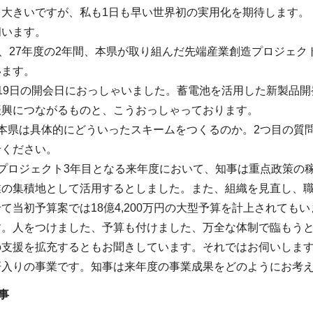
も大きいですが、私も1日も早い世界初の実用化を期待します。
伺います。
6、27年度の2年間、本県が取り組んだ先端産業創造プロジェ
います。
19日の開会日におっしゃいました。蓄電池を活用した新製品
振興につながるものと、こうおっしゃっております。
、本県は具体的にどういったスキームをつくるのか。2つ目の質
せください。
のプロジェクト3年目となる来年度において、知事は重点政策の
業の集積地として活用するとしました。また、組織を見直し、職
て当初予算案では18億4,200万円の大型予算を計上されてもい
す。人をつけました、予算も付けました、万全な体制で臨もう
の支援を拡充するともお聞きしています。それではお伺いしま
肝入りの事業です。知事は来年度の事業成果をどのようにお考
事