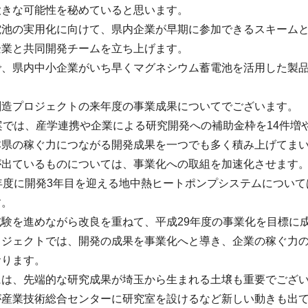
大きな可能性を秘めていると思います。
電池の実用化に向けて、県内企業が早期に参加できるスキーム
企業と共同開発チームを立ち上げます。
で、県内中小企業がいち早くマグネシウム蓄電池を活用した製
創造プロジェクトの来年度の事業成果についてでございます。
案では、産学連携や企業による研究開発への補助金枠を14件増
本県の稼ぐ力につながる開発成果を一つでも多く積み上げてま
が出ているものについては、事業化への取組を加速化させます
年度に開発3年目を迎える地中熱ヒートポンプシステムについ
す。
験を進めながら改良を重ねて、平成29年度の事業化を目標に
ロジェクトでは、開発の成果を事業化へと導き、企業の稼ぐ力
おります。
には、先端的な研究成果が埼玉から生まれる土壌も重要でござ
が産業技術総合センターに研究室を設けるなど新しい動きも出