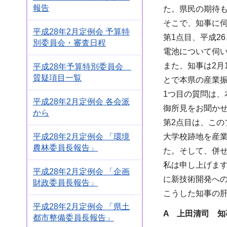
報告
た。県民の期待
そこで、知事に
平成28年2月定例会 予算特
第1点目、平成2
別委員会・審査日程
電池について伺
また、知事は2月
平成28年予算特別委員会
質疑項目一覧
とで本県の産業
1つ目の質問は
平成28年2月定例会 各会派
御所見をお聞か
から
第2点目は、こ
大学校跡地を産
平成28年2月定例会 「環境
農林委員長報告」
た。そして、併せ
私は申し上げま
平成28年2月定例会 「企画
に新技術開発へ
財政委員長報告」
こうした知事の
平成28年2月定例会 「県土
A 上田清司 知
都市整備委員長報告」