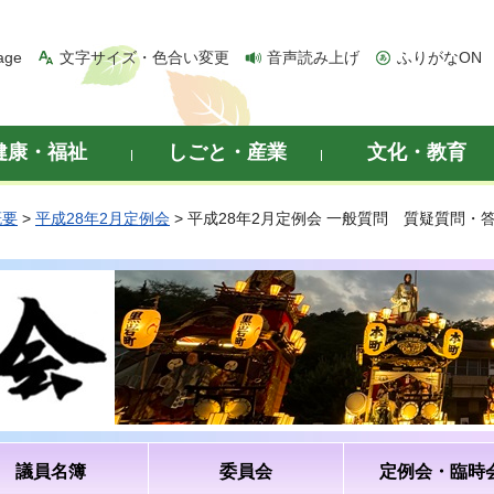
age
文字サイズ・色合い変更
音声読み上げ
ふりがなON
健康・福祉
しごと・産業
文化・教育
概要
>
平成28年2月定例会
> 平成28年2月定例会 一般質問 質疑質問・
議員名簿
委員会
定例会・臨時