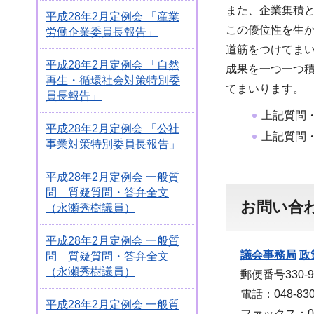
また、企業集積
平成28年2月定例会 「産業
この優位性を生
労働企業委員長報告」
道筋をつけてま
平成28年2月定例会 「自然
成果を一つ一つ
再生・循環社会対策特別委
てまいります。
員長報告」
上記質問
平成28年2月定例会 「公社
上記質問
事業対策特別委員長報告」
平成28年2月定例会 一般質
問 質疑質問・答弁全文
お問い合
（永瀬秀樹議員）
平成28年2月定例会 一般質
議会事務局
政
問 質疑質問・答弁全文
（永瀬秀樹議員）
郵便番号330
電話：048-830
平成28年2月定例会 一般質
ファックス：048