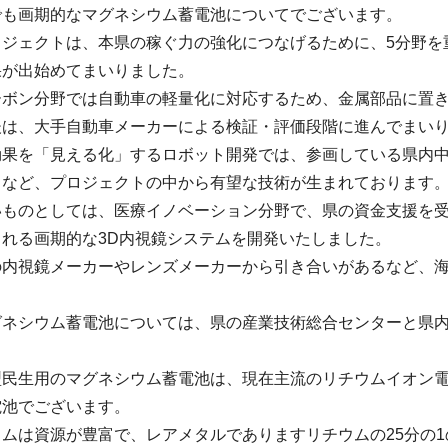
でも画期的なマグネシウム蓄電池についてでございます。
ロジェクトは、本県の稼ぐ力の強化につなげるために、5分野を
果が出始めてまいりました。
ーボン分野では自動車の軽量化に対応するため、金属部品に置
後は、大手自動車メーカーによる検証・評価段階に進んでまい
効果を「見える化」するロボット開発では、参画している県内
るなど、プロジェクトの中から有望な技術が生まれております
いものとしては、医療イノベーション分野で、県の資金支援を
れる画期的な3D内視鏡システムを開発いたしました。
の内視鏡メーカーやレンズメーカーから引き合いがあるなど、
グネシウム蓄電池については、県の産業技術総合センターと県
型民生用のマグネシウム蓄電池は、現在主流のリチウムイオン電
電池でございます。
ムは資源が豊富で、レアメタルでありますリチウムの25分の