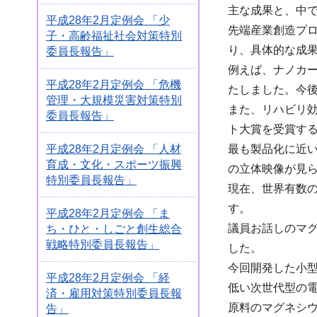
主な成果と、中
平成28年2月定例会 「少
先端産業創造プ
子・高齢福祉社会対策特別
り、具体的な成
委員長報告」
例えば、ナノカ
平成28年2月定例会 「危機
たしました。今
管理・大規模災害対策特別
また、リハビリ
委員長報告」
ト大賞を受賞す
平成28年2月定例会 「人材
最も製品化に近
育成・文化・スポーツ振興
の立体映像が見ら
特別委員長報告」
現在、世界有数
す。
平成28年2月定例会 「ま
議員お話しのマ
ち・ひと・しごと創生総合
戦略特別委員長報告」
した。
今回開発した小
平成28年2月定例会 「経
低い次世代型の
済・雇用対策特別委員長報
原料のマグネシウ
告」