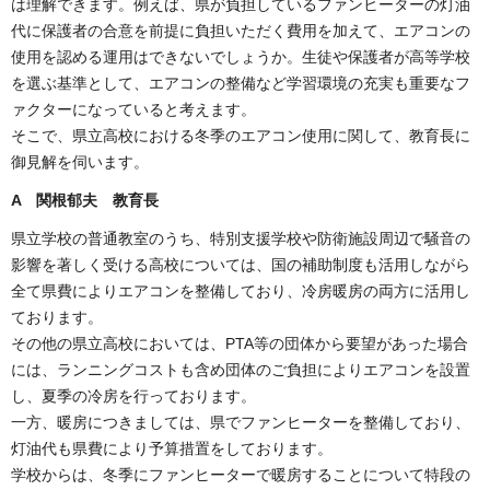
は理解できます。例えば、県が負担しているファンヒーターの灯油
代に保護者の合意を前提に負担いただく費用を加えて、エアコンの
使用を認める運用はできないでしょうか。生徒や保護者が高等学校
を選ぶ基準として、エアコンの整備など学習環境の充実も重要なフ
ァクターになっていると考えます。
そこで、県立高校における冬季のエアコン使用に関して、教育長に
御見解を伺います。
A 関根郁夫 教育長
県立学校の普通教室のうち、特別支援学校や防衛施設周辺で騒音の
影響を著しく受ける高校については、国の補助制度も活用しながら
全て県費によりエアコンを整備しており、冷房暖房の両方に活用し
ております。
その他の県立高校においては、PTA等の団体から要望があった場合
には、ランニングコストも含め団体のご負担によりエアコンを設置
し、夏季の冷房を行っております。
一方、暖房につきましては、県でファンヒーターを整備しており、
灯油代も県費により予算措置をしております。
学校からは、冬季にファンヒーターで暖房することについて特段の