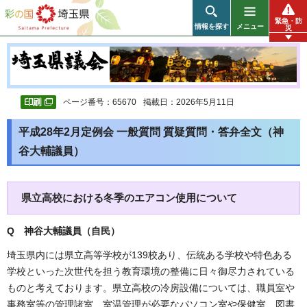
彩の国 埼玉県
緊急・防
情報を探す
メニュー
災
ページ番号：65670
掲載日：2026年5月11日
平成28年2月定例会 一般質問 質疑質問・答弁全文（神
谷大輔議員）
県立高校における冬季のエアコン使用について
Q 神谷大輔議員（自民
）
埼玉県内には県立高等学校が139校あり、伝統ある学校や特色ある
学校といった次世代を担う教育環境の整備に日々御尽力されている
ものと考えております。県立高校の冷房設備については、職員室や
事務室等の管理諸室、室温管理が必要なパソコン室や保健室、図書