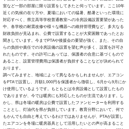
室など一部の部屋に限り設置をしてきたと伺っています。ここ10年
近くの気候の在り方や、夏場においての猛暑、酷暑といった環境に
対応すべく、県立高等学校普通教室への冷房設備設置要望があった
中、各学校の耐震改修や様々な機器への維持管理費など、多大なる
財政負担が見込まれ、公費で設置することが大変困難であったとお
聞きしています。今までPTAや後援会の要望が強く、また、その自
らの負担や責任での冷房設備の設置を望む声が多く、設置を許可さ
れたものです。その許可にあっては、保護者の合意に基づくもので
あること、設置管理費用は保護者が負担することなどが決められて
おります。
調べてみますと、地域によって異なるかもしれませんが、エアコン
をPTAで設置し、月額1,000円を保護者から徴収し、6月から9月にか
け使用しているようです。もともとは冷房設備として設置したもの
でありますが、今では暖房にも対応したものが主流であります。し
かし、県は冬場の暖房は公費で設置したファンヒーターを利用する
こととし、灯油代を県が負担しています。教育分野において、何で
もかんでも自由と考えているわけではありませんが、PTAが設置し
たエアコンを冬場に暖房器具として活用したいとの声が高まること