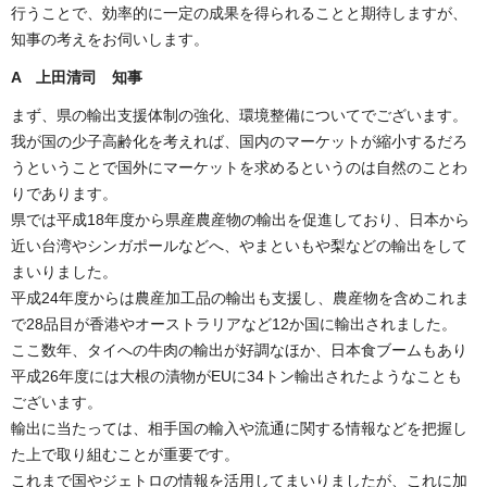
行うことで、効率的に一定の成果を得られることと期待しますが、
知事の考えをお伺いします。
A
上田清司 知事
まず、県の輸出支援体制の強化、環境整備についてでございます。
我が国の少子高齢化を考えれば、国内のマーケットが縮小するだろ
うということで国外にマーケットを求めるというのは自然のことわ
りであります。
県では平成18年度から県産農産物の輸出を促進しており、日本から
近い台湾やシンガポールなどへ、やまといもや梨などの輸出をして
まいりました。
平成24年度からは農産加工品の輸出も支援し、農産物を含めこれま
で28品目が香港やオーストラリアなど12か国に輸出されました。
ここ数年、タイへの牛肉の輸出が好調なほか、日本食ブームもあり
平成26年度には大根の漬物がEUに34トン輸出されたようなことも
ございます。
輸出に当たっては、相手国の輸入や流通に関する情報などを把握し
た上で取り組むことが重要です。
これまで国やジェトロの情報を活用してまいりましたが、これに加