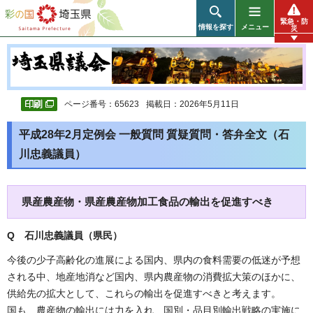
彩の国 埼玉県
緊急・防
情報を探す
メニュー
災
ページ番号：65623
掲載日：2026年5月11日
平成28年2月定例会 一般質問 質疑質問・答弁全文（石
川忠義議員）
県産農産物・県産農産物加工食品の輸出を促進すべき
Q 石川忠義議員（県民
）
今後の少子高齢化の進展による国内、県内の食料需要の低迷が予想
される中、地産地消など国内、県内農産物の消費拡大策のほかに、
供給先の拡大として、これらの輸出を促進すべきと考えます。
国も、農産物の輸出には力を入れ、国別・品目別輸出戦略の実施に