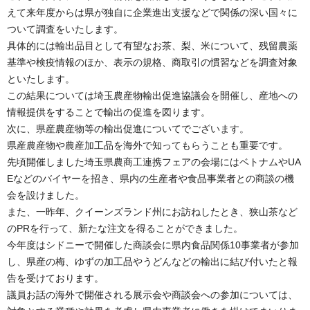
えて来年度からは県が独自に企業進出支援などで関係の深い国々に
ついて調査をいたします。
具体的には輸出品目として有望なお茶、梨、米について、残留農薬
基準や検疫情報のほか、表示の規格、商取引の慣習などを調査対象
といたします。
この結果については埼玉農産物輸出促進協議会を開催し、産地への
情報提供をすることで輸出の促進を図ります。
次に、県産農産物等の輸出促進についてでございます。
県産農産物や農産加工品を海外で知ってもらうことも重要です。
先頃開催しました埼玉県農商工連携フェアの会場にはベトナムやUA
Eなどのバイヤーを招き、県内の生産者や食品事業者との商談の機
会を設けました。
また、一昨年、クイーンズランド州にお訪ねしたとき、狭山茶など
のPRを行って、新たな注文を得ることができました。
今年度はシドニーで開催した商談会に県内食品関係10事業者が参加
し、県産の梅、ゆずの加工品やうどんなどの輸出に結び付いたと報
告を受けております。
議員お話の海外で開催される展示会や商談会への参加については、