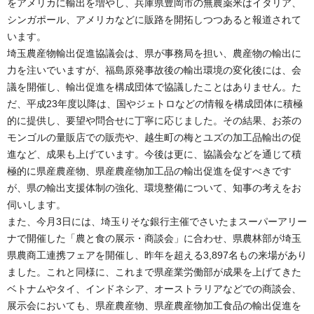
をアメリカに輸出を増やし、兵庫県豊岡市の無農薬米はイタリア、
シンガポール、アメリカなどに販路を開拓しつつあると報道されて
います。
埼玉農産物輸出促進協議会は、県が事務局を担い、農産物の輸出に
力を注いでいますが、福島原発事故後の輸出環境の変化後には、会
議を開催し、輸出促進を構成団体で協議したことはありません。た
だ、平成23年度以降は、国やジェトロなどの情報を構成団体に積極
的に提供し、要望や問合せに丁寧に応じました。その結果、お茶の
モンゴルの量販店での販売や、越生町の梅とユズの加工品輸出の促
進など、成果も上げています。今後は更に、協議会などを通じて積
極的に県産農産物、県産農産物加工品の輸出促進を促すべきです
が、県の輸出支援体制の強化、環境整備について、知事の考えをお
伺いします。
また、今月3日には、埼玉りそな銀行主催でさいたまスーパーアリー
ナで開催した「農と食の展示・商談会」に合わせ、県農林部が埼玉
県農商工連携フェアを開催し、昨年を超える3,897名もの来場があり
ました。これと同様に、これまで県産業労働部が成果を上げてきた
ベトナムやタイ、インドネシア、オーストラリアなどでの商談会、
展示会においても、県産農産物、県産農産物加工食品の輸出促進を