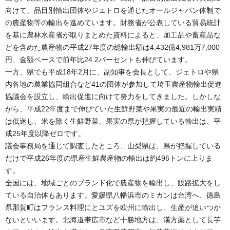
向けて、品目別輸出団体やジェトロを通じたオールジャパン体制で
の農産物等の輸出を進めています。財務省が公表している貿易統計
を基に農林水産省が取りまとめた資料によると、加工品や畜産品な
どを含めた農産物の平成27年度の総輸出額は4,432億4,981万7,000
円、金額ベースで前年比24.2パーセントも伸びています。
一方、県でも平成18年2月に、副知事を会長として、ジェトロや県
内各地の農業協同組合など41の団体が参加して埼玉農産物輸出促進
協議会を設立し、輸出促進に向けて努力をしてきました。しかしな
がら、平成22年度まで伸びていた生鮮野菜や果実の最近の輸出実績
は低迷し、米を除く生鮮野菜、果実の県が把握している輸出は、平
成25年度以降ゼロです。
議会事務局を通じて調査したところ、山梨県は、県が把握している
だけで平成26年度の県産生鮮農産物の輸出は約496トンに上りま
す。
全国には、地域ごとのブランド化で農産物を輸出し、販路拡大をし
ている自治体もあります。愛媛県八幡浜市のミカンは台湾へ、徳島
県那賀町はフランス料理にとユズを欧州に輸出し、生産が追いつか
ないといいます。北海道帯広市など十勝地方は、漢方薬として長芋