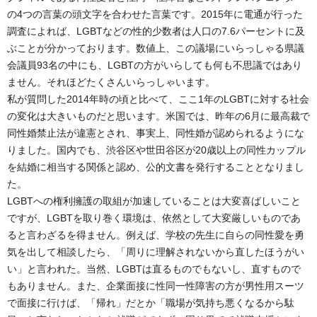
の4つの言葉の頭文字を合わせた言葉です。2015年に電通が行った
調査によれば、LGBTなどの性的少数者は人口の7.6パーセントに及
ぶことが分かっております。数値上、この議場にいらっしゃる県議
会議員93名の中にも、LGBTの方がいらしても何も不思議ではあり
ません。それほどたくさんいらっしゃいます。
私が質問した2014年時の頃と比べて、ここ1年のLGBTに対する社会
の変化は大きいものだと思います。米国では、昨年の6月に最高裁で
同性婚禁止法が違憲とされ、事実上、同性婚が認められるようにな
りました。国内でも、渋谷区や世田谷区が20歳以上の同性カップル
を結婚に相当する関係と認め、公的文書を発行することとなりまし
た。
LGBTへの権利擁護の取組が加速していることは大変喜ばしいこと
ですが、LGBTを取り巻く環境は、依然として大変厳しいものであ
ると言わざるを得ません。例えば、学校の先生に自らの同性愛を勇
気を出して相談したら、「周りに理解されないから直したほうがい
い」と言われた。当然、LGBTは直るものでもないし、直すもので
もありません。また、企業面接に性同一性障害の方が男性用スーツ
で面接に行けば、「帰れ」だとか「職場が気持ち悪くなるから駄