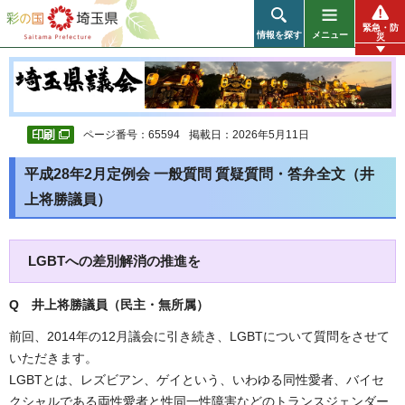
彩の国 埼玉県
緊急・防
情報を探す
メニュー
災
ページ番号：65594
掲載日：2026年5月11日
平成28年2月定例会 一般質問 質疑質問・答弁全文（井
上将勝議員）
LGBTへの差別解消の推進を
Q 井上将勝議員（民主・無所属
）
前回、2014年の12月議会に引き続き、LGBTについて質問をさせて
いただきます。
LGBTとは、レズビアン、ゲイという、いわゆる同性愛者、バイセ
クシャルである両性愛者と性同一性障害などのトランスジェンダー