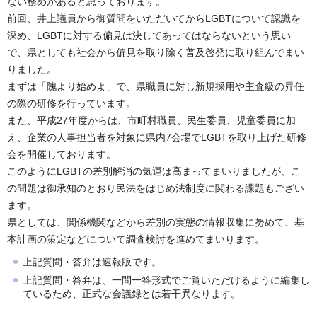
ない務めがあると思っております。
前回、井上議員から御質問をいただいてからLGBTについて認識を
深め、LGBTに対する偏見は決してあってはならないという思い
で、県としても社会から偏見を取り除く普及啓発に取り組んでまい
りました。
まずは「隗より始めよ」で、県職員に対し新規採用や主査級の昇任
の際の研修を行っています。
また、平成27年度からは、市町村職員、民生委員、児童委員に加
え、企業の人事担当者を対象に県内7会場でLGBTを取り上げた研修
会を開催しております。
このようにLGBTの差別解消の気運は高まってまいりましたが、こ
の問題は御承知のとおり民法をはじめ法制度に関わる課題もござい
ます。
県としては、関係機関などから差別の実態の情報収集に努めて、基
本計画の策定などについて調査検討を進めてまいります。
上記質問・答弁は速報版です。
上記質問・答弁は、一問一答形式でご覧いただけるように編集し
ているため、正式な会議録とは若干異なります。