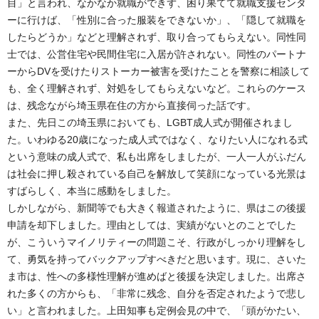
目」と言われ、なかなか就職ができず、困り果てて就職支援センタ
ーに行けば、「性別に合った服装をできないか」、「隠して就職を
したらどうか」などと理解されず、取り合ってもらえない。同性同
士では、公営住宅や民間住宅に入居が許されない。同性のパートナ
ーからDVを受けたりストーカー被害を受けたことを警察に相談して
も、全く理解されず、対処をしてもらえないなど。これらのケース
は、残念ながら埼玉県在住の方から直接伺った話です。
また、先日この埼玉県においても、LGBT成人式が開催されまし
た。いわゆる20歳になった成人式ではなく、なりたい人になれる式
という意味の成人式で、私も出席をしましたが、一人一人がふだん
は社会に押し殺されている自己を解放して笑顔になっている光景は
すばらしく、本当に感動をしました。
しかしながら、新聞等でも大きく報道されたように、県はこの後援
申請を却下しました。理由としては、実績がないとのことでした
が、こういうマイノリティーの問題こそ、行政がしっかり理解をし
て、勇気を持ってバックアップすべきだと思います。現に、さいた
ま市は、性への多様性理解が進めばと後援を決定しました。出席さ
れた多くの方からも、「非常に残念、自分を否定されたようで悲し
い」と言われました。上田知事も定例会見の中で、「頭がかたい、