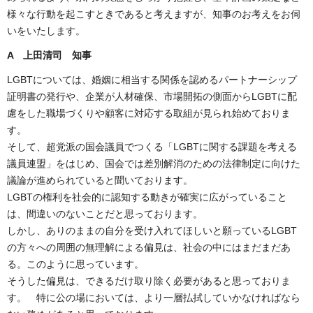
様々な行動を起こすときであると考えますが、知事のお考えをお伺
いをいたします。
A
上田清司 知事
LGBTについては、婚姻に相当する関係を認めるパートナーシップ
証明書の発行や、企業が人材確保、市場開拓の側面からLGBTに配
慮をした職場づくりや顧客に対応する取組が見られ始めておりま
す。
そして、超党派の国会議員でつくる「LGBTに関する課題を考える
議員連盟」をはじめ、国会では差別解消のための法律制定に向けた
議論が進められていると聞いております。
LGBTの権利を社会的に認知する動きが確実に広がっていること
は、間違いのないことだと思っております。
しかし、ありのままの自分を受け入れてほしいと願っているLGBT
の方々への周囲の無理解による偏見は、社会の中にはまだまだあ
る。このように思っています。
そうした偏見は、できるだけ取り除く必要があると思っておりま
す。 特に公の場においては、より一層払拭していかなければなら