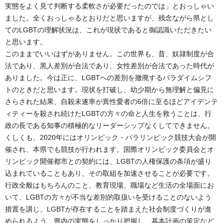
実態をよく見て判断する柔軟さが必要だったのでは」とおっしゃい
ました。全くおっしゃるとおりだと思いますが、残念ながら県とし
てのLGBTの理解状況は、これが現状であると御認識いただきたい
と思います。
このままでいいはずがありません。この世界も、昔、奴隷制度が合
法であり、黒人差別が合法であり、女性差別が合法であった時代が
ありました。今は正に、LGBTへの差別を撤廃するパラダイムシフ
トのときだと思います。現状を打破し、幼少期から無理解と偏見に
さらされた結果、自殺未遂率が異性愛者の6倍に至るほどアイデンテ
ィティーを殺され続けたLGBTの方々の命と人生を救うことは、行
政の長である知事の積極的なリーダーシップなくしてできません。
くしくも、2020年にはオリンピック・パラリンピック競技大会が開
催され、本県でも競技が行われます。国際オリンピック委員会とオ
リンピック開催都市との契約には、LGBTの人権保護の条項が盛り
込まれていることもあり、その取組を加速させることが必要です。
行政全般はもちろんのこと、教育現場、職場など生活の全場面にお
いて、LGBTの方々が不当な差別的取扱いを受けることのないよう
措置を講じ、LGBTが存在することを踏まえた社会制度づくりが進
められるよう、県内の実態をしっかり把握し、基本計画の策定など