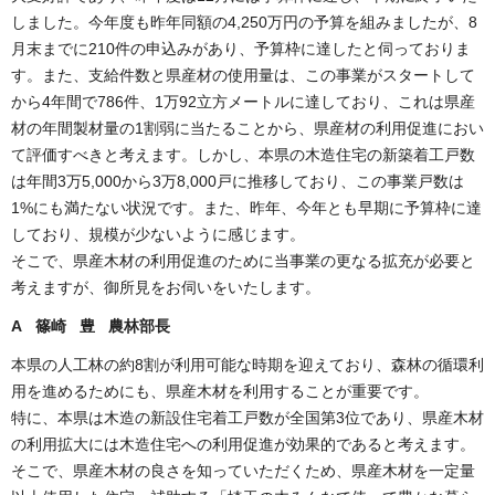
しました。今年度も昨年同額の4,250万円の予算を組みましたが、8
月末までに210件の申込みがあり、予算枠に達したと伺っておりま
す。また、支給件数と県産材の使用量は、この事業がスタートして
から4年間で786件、1万92立方メートルに達しており、これは県産
材の年間製材量の1割弱に当たることから、県産材の利用促進におい
て評価すべきと考えます。しかし、本県の木造住宅の新築着工戸数
は年間3万5,000から3万8,000戸に推移しており、この事業戸数は
1%にも満たない状況です。また、昨年、今年とも早期に予算枠に達
しており、規模が少ないように感じます。
そこで、県産木材の利用促進のために当事業の更なる拡充が必要と
考えますが、御所見をお伺いをいたします。
A 篠崎 豊 農林部長
本県の人工林の約8割が利用可能な時期を迎えており、森林の循環利
用を進めるためにも、県産木材を利用することが重要です。
特に、本県は木造の新設住宅着工戸数が全国第3位であり、県産木材
の利用拡大には木造住宅への利用促進が効果的であると考えます。
そこで、県産木材の良さを知っていただくため、県産木材を一定量