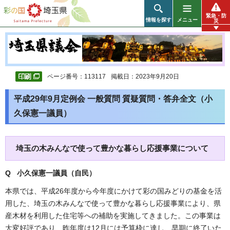
彩の国 埼玉県
緊急・防
情報を探す
メニュー
災
ページ番号：113117
掲載日：2023年9月20日
平成29年9月定例会 一般質問 質疑質問・答弁全文（小
久保憲一議員）
埼玉の木みんなで使って豊かな暮らし応援事業について
Q 小久保憲一議員（自民
）
本県では、平成26年度から今年度にかけて彩の国みどりの基金を活
用した、埼玉の木みんなで使って豊かな暮らし応援事業により、県
産木材を利用した住宅等への補助を実施してきました。この事業は
大変好評であり、昨年度は12月には予算枠に達し、早期に終了いた