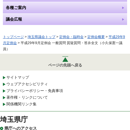
各種ご案内
議会広報
トップページ
>
埼玉県議会トップ
>
定例会・臨時会
>
定例会概要
>
平成29年9
月定例会
> 平成29年9月定例会 一般質問 質疑質問・答弁全文（小久保憲一議
員）
ページの先頭へ戻る
サイトマップ
ウェブアクセシビリティ
プライバシーポリシー・免責事項
著作権・リンクについて
関係機関リンク集
埼玉県庁
県庁へのアクセス