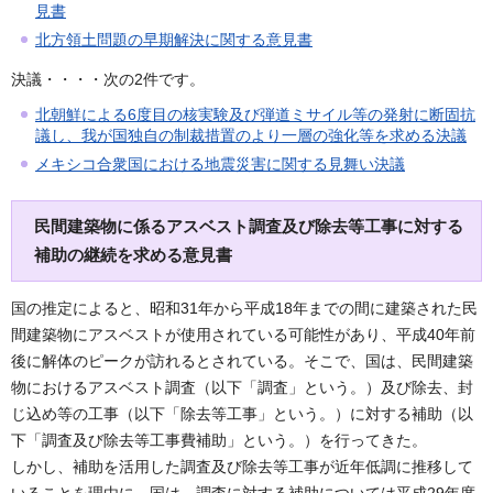
見書
北方領土問題の早期解決に関する意見書
決議・・・・次の2件です。
北朝鮮による6度目の核実験及び弾道ミサイル等の発射に断固抗
議し、我が国独自の制裁措置のより一層の強化等を求める決議
メキシコ合衆国における地震災害に関する見舞い決議
民間建築物に係るアスベスト調査及び除去等工事に対する
補助の継続を求める意見書
国の推定によると、昭和31年から平成18年までの間に建築された民
間建築物にアスベストが使用されている可能性があり、平成40年前
後に解体のピークが訪れるとされている。そこで、国は、民間建築
物におけるアスベスト調査（以下「調査」という。）及び除去、封
じ込め等の工事（以下「除去等工事」という。）に対する補助（以
下「調査及び除去等工事費補助」という。）を行ってきた。
しかし、補助を活用した調査及び除去等工事が近年低調に推移して
いることを理由に、国は、調査に対する補助については平成29年度