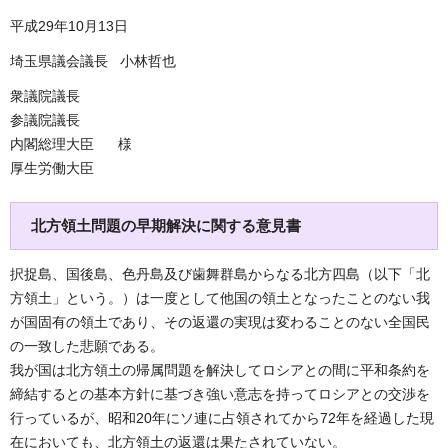
平成29年10月13日
埼玉県議会議長 小林哲也
衆議院議長
参議院議長
内閣総理大臣 様
厚生労働大臣
北方領土問題の早期解決に関する意見書
択捉島、国後島、色丹島及び歯舞群島からなる北方四島（以下「北
方領土」という。）は一度として他国の領土となったことのない我
が国固有の領土であり、その返還の実現は変わることのない全国民
の一致した悲願である。
我が国は北方領土の帰属問題を解決してロシアとの間に平和条約を
締結するとの基本方針に基づき強い意志を持ってロシアとの交渉を
行っているが、昭和20年にソ連に占領されてから72年を経過した現
在においても、北方領土の返還は果たされていない。