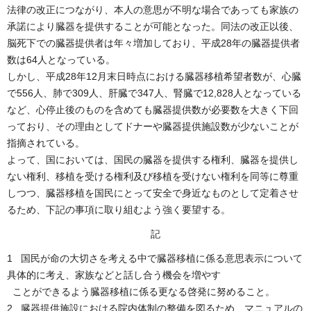
法律の改正につながり、本人の意思が不明な場合であっても家族の
承諾により臓器を提供することが可能となった。同法の改正以後、
脳死下での臓器提供者は年々増加しており、平成28年の臓器提供者
数は64人となっている。
しかし、平成28年12月末日時点における臓器移植希望者数が、心臓
で556人、肺で309人、肝臓で347人、腎臓で12,828人となっている
など、心停止後のものを含めても臓器提供数が必要数を大きく下回
っており、その理由としてドナーや臓器提供施設数が少ないことが
指摘されている。
よって、国においては、国民の臓器を提供する権利、臓器を提供し
ない権利、移植を受ける権利及び移植を受けない権利を同等に尊重
しつつ、臓器移植を国民にとって安全で身近なものとして定着させ
るため、下記の事項に取り組むよう強く要望する。
記
1 国民が命の大切さを考える中で臓器移植に係る意思表示について
具体的に考え、家族などと話し合う機会を増やす
ことができるよう臓器移植に係る更なる啓発に努めること。
2 臓器提供施設における院内体制の整備を図るため、マニュアルの