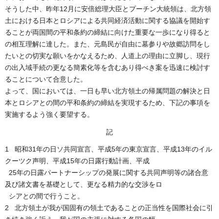
そうした中、昨年12月に安倍総理大臣とプーチン大統領は、北方領
土における日本とロシアによる共同経済活動に関する協議を開始す
ることが両国間の平和条約の締結に向けた重要な一歩になり得ると
の相互理解に達した。また、元島民が自由に墓参りや故郷訪問をし
たいとの切実な願いをかなえるため、人道上の理由に立脚し、現行
の出入域手続の更なる簡素化等を含むあり得べき案を迅速に検討す
ることについて合意した。
よって、国においては、一日も早い北方領土の帰属問題の解決と日
本とロシアとの間の平和条約の締結を実現するため、下記の事項を
実施するよう強く要望する。
記
1 昭和31年の日ソ共同宣言、平成5年の東京宣言、平成13年のイル
クーツク声明、平成15年の日露行動計画、平成
25年の日露パートナーシップの発展に関する共同声明等の諸合意
及び諸文書を基礎として、更なる精力的な交渉をロ
シアとの間で行うこと。
2 北方領土が我が国固有の領土であることの正当性を国際社会に引