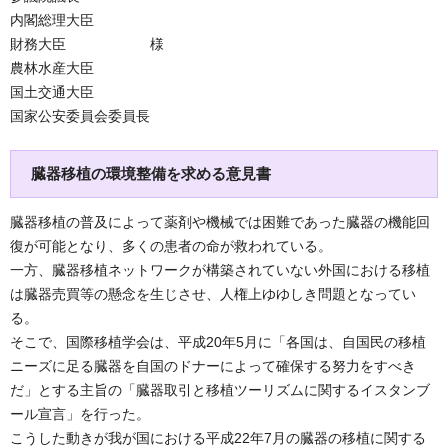
内閣総理大臣
財務大臣 様
農林水産大臣
国土交通大臣
国家公安委員会委員長
臓器移植の環境整備を求める意見書
臓器移植の普及によって薬剤や機械では困難であった臓器の機能回
復が可能となり、多くの患者の命が救われている。
一方、臓器移植ネットワークが構築されていない外国における移植
は臓器売買等の懸念を生じさせ、人権上ゆゆしき問題となってい
る。
そこで、国際移植学会は、平成20年5月に「各国は、自国民の移植
ニーズに足る臓器を自国のドナーによって確保する努力をすべき
だ」とする主旨の「臓器取引と移植ツーリズムに関するイスタンブ
ール宣言」を行った。
こうした動きが我が国における平成22年7月の臓器の移植に関する