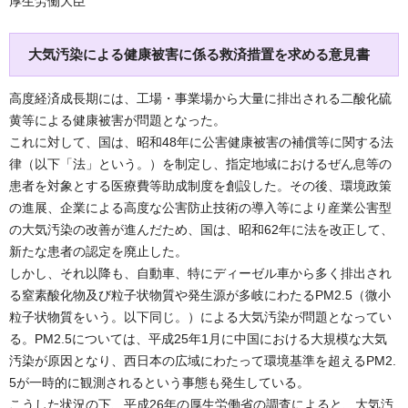
厚生労働大臣
大気汚染による健康被害に係る救済措置を求める意見書
高度経済成長期には、工場・事業場から大量に排出される二酸化硫
黄等による健康被害が問題となった。
これに対して、国は、昭和48年に公害健康被害の補償等に関する法
律（以下「法」という。）を制定し、指定地域におけるぜん息等の
患者を対象とする医療費等助成制度を創設した。その後、環境政策
の進展、企業による高度な公害防止技術の導入等により産業公害型
の大気汚染の改善が進んだため、国は、昭和62年に法を改正して、
新たな患者の認定を廃止した。
しかし、それ以降も、自動車、特にディーゼル車から多く排出され
る窒素酸化物及び粒子状物質や発生源が多岐にわたるPM2.5（微小
粒子状物質をいう。以下同じ。）による大気汚染が問題となってい
る。PM2.5については、平成25年1月に中国における大規模な大気
汚染が原因となり、西日本の広域にわたって環境基準を超えるPM2.
5が一時的に観測されるという事態も発生している。
こうした状況の下、平成26年の厚生労働省の調査によると、大気汚