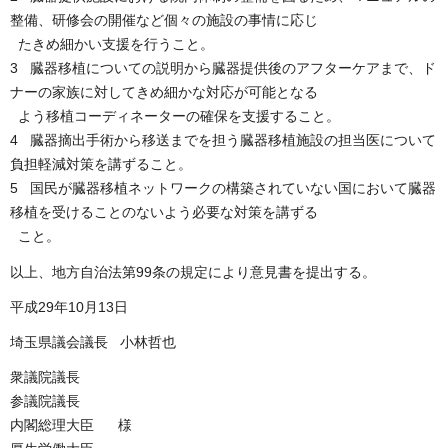
整備、研修会の開催など個々の施設の事情に応じ
たきめ細かい支援を行うこと。
3 臓器移植についての説明から臓器提供後のアフターケアまで、ド
ナーの家族に対してきめ細かな対応が可能となる
よう移植コーディネーターの確保を支援すること。
4 臓器摘出手術から移送までを担う臓器移植施設の担当医について
負担軽減対策を講ずること。
5 国民が臓器移植ネットワークの構築されていない国において臓器
移植を受けることのないよう必要な対策を講ずる
こと。
以上、地方自治法第99条の規定により意見書を提出する。
平成29年10月13日
埼玉県議会議長 小林哲也
衆議院議長
参議院議長
内閣総理大臣 様