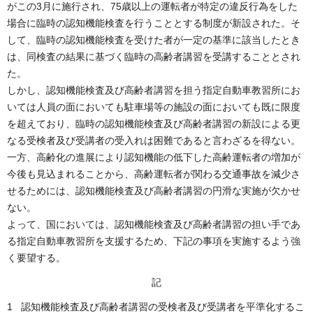
がこの3月に施行され、75歳以上の運転者が特定の違反行為をした
場合に臨時の認知機能検査を行うこととする制度が新設された。そ
して、臨時の認知機能検査を受けた者が一定の基準に該当したとき
は、同検査の結果に基づく臨時の高齢者講習を受講することとされ
た。
しかし、認知機能検査及び高齢者講習を担う指定自動車教習所にお
いては人員の面においても駐車場等の施設の面においても既に限度
を超えており、臨時の認知機能検査及び高齢者講習の新設による更
なる受検者及び受講者の受入れは困難であると言わざるを得ない。
一方、高齢化の進展により認知機能の低下した高齢運転者の増加が
今後も見込まれることから、高齢運転者が関わる交通事故を減少さ
せるためには、認知機能検査及び高齢者講習の円滑な実施が欠かせ
ない。
よって、国においては、認知機能検査及び高齢者講習の担い手であ
る指定自動車教習所を支援するため、下記の事項を実施するよう強
く要望する。
記
1 認知機能検査及び高齢者講習の受検者及び受講者を平準化するこ