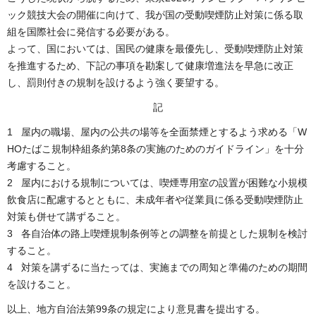
ック競技大会の開催に向けて、我が国の受動喫煙防止対策に係る取
組を国際社会に発信する必要がある。
よって、国においては、国民の健康を最優先し、受動喫煙防止対策
を推進するため、下記の事項を勘案して健康増進法を早急に改正
し、罰則付きの規制を設けるよう強く要望する。
記
1 屋内の職場、屋内の公共の場等を全面禁煙とするよう求める「W
HOたばこ規制枠組条約第8条の実施のためのガイドライン」を十分
考慮すること。
2 屋内における規制については、喫煙専用室の設置が困難な小規模
飲食店に配慮するとともに、未成年者や従業員に係る受動喫煙防止
対策も併せて講ずること。
3 各自治体の路上喫煙規制条例等との調整を前提とした規制を検討
すること。
4 対策を講ずるに当たっては、実施までの周知と準備のための期間
を設けること。
以上、地方自治法第99条の規定により意見書を提出する。