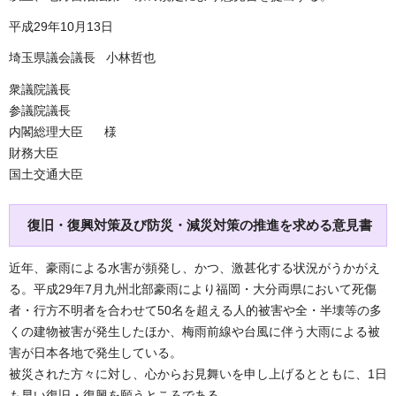
平成29年10月13日
埼玉県議会議長 小林哲也
衆議院議長
参議院議長
内閣総理大臣 様
財務大臣
国土交通大臣
復旧・復興対策及び防災・減災対策の推進を求める意見書
近年、豪雨による水害が頻発し、かつ、激甚化する状況がうかがえ
る。平成29年7月九州北部豪雨により福岡・大分両県において死傷
者・行方不明者を合わせて50名を超える人的被害や全・半壊等の多
くの建物被害が発生したほか、梅雨前線や台風に伴う大雨による被
害が日本各地で発生している。
被災された方々に対し、心からお見舞いを申し上げるとともに、1日
も早い復旧・復興を願うところである。