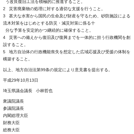
う改良復旧工法を積極的に推進すること。
2 災害廃棄物の処理に対する適切な支援を行うこと。
3 甚大な水害から国民の生命及び財産を守るため、砂防施設による
流木対策をはじめとする防災・減災対策に係る十
分な予算を安定的かつ継続的に確保すること。
4 災害への備えから復旧及び復興までを一体的に担う行政機関を創
設すること。
5 地方自治体の行政機能喪失を想定した広域応援及び受援の体制を
構築すること。
以上、地方自治法第99条の規定により意見書を提出する。
平成29年10月13日
埼玉県議会議長 小林哲也
衆議院議長
参議院議長
内閣総理大臣
財務大臣
総務大臣