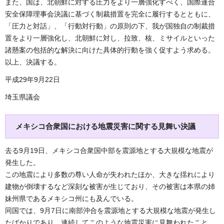
また、国は、北朝鮮に対する圧力をより一層強化すべく、国際連合
安全保障理事会決議に基づく制裁措置を完全に履行するとともに、
「圧力と対話」、「行動対行動」の原則の下、我が国独自の制裁措
置をより一層強化し、北朝鮮に対し、拉致、核、ミサイルといった
諸懸案の包括的な解決に向けた具体的行動を強く促すよう求める。
以上、決議する。
平成29年9月22日
埼玉県議会
メキシコ合衆国における地震災害に関する見舞い決議
去る9月19日、メキシコ合衆国中部を震源地とする大規模な地震が
発生した。
この地震により多数の尊い人命が失われたほか、大きな揺れにより
建物が倒壊するなど深刻な被害が生じており、その被害は本県の姉
妹州県であるメキシコ州にも及んでいる。
同国では、9月7日に南部沖合を震源地とする大規模な地震が発生し
たばかりであり、連続してこのような地震災害に見舞われたこと