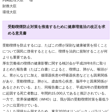
内閣総理大臣 様
財務大臣
環境大臣
受動喫煙防止対策を推進するために健康増進法の改正を求
める意見書
受動喫煙を防止するには、たばこの煙が深刻な健康被害を招くこと
について国民に啓発するとともに、喫煙を法的に規制することが何
よりも重要である。
厚生労働省の喫煙の健康影響に関する検討会が平成28年8月に取り
まとめた報告書（たばこ白書）によると、喫煙は、肺がん、喉頭が
ん、胃がんなどに加え、循環器疾患や呼吸器疾患などとも因果関係
があり、受動喫煙は、肺がん、虚血性心疾患、脳卒中と因果関係が
あるとされている。また、同報告書によると、平成26年の受動喫煙
に起因する死亡者数は、年間約15,000人であると推計されている。
一方で、世界保健機関（WHO）は、我が国の受動喫煙対策を最低ラ
ンクに位置付けている。
こうした現状から脱するため、東京2020オリンピック・パラリンピ