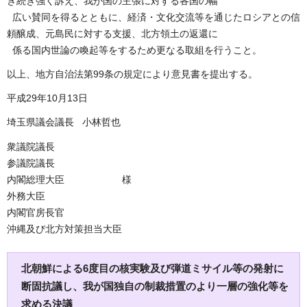
き続き強く訴え、我が国の主張に対する各国の幅
広い賛同を得るとともに、経済・文化交流等を通じたロシアとの信
頼醸成、元島民に対する支援、北方領土の返還に
係る国内世論の喚起等をするため更なる取組を行うこと。
以上、地方自治法第99条の規定により意見書を提出する。
平成29年10月13日
埼玉県議会議長 小林哲也
衆議院議長
参議院議長
内閣総理大臣 様
外務大臣
内閣官房長官
沖縄及び北方対策担当大臣
北朝鮮による6度目の核実験及び弾道ミサイル等の発射に
断固抗議し、我が国独自の制裁措置のより一層の強化等を
求める決議