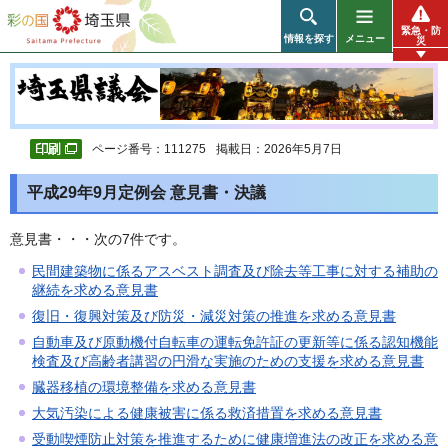
彩の国 埼玉県
緊急・防
情報を探す
メニュー
災
ページ番号：111275
掲載日：2026年5月7日
平成29年9月定例会 意見書・決議
意見書・・・次の7件です。
民間建築物に係るアスベスト調査及び除去等工事に対する補助の
継続を求める意見書
復旧・復興対策及び防災・減災対策の推進を求める意見書
自動車及び原動機付自転車の運転免許証の更新等に係る認知機能
検査及び高齢者講習の円滑な実施のための支援を求める意見書
臓器移植の環境整備を求める意見書
大気汚染による健康被害に係る救済措置を求める意見書
受動喫煙防止対策を推進するために健康増進法の改正を求める意