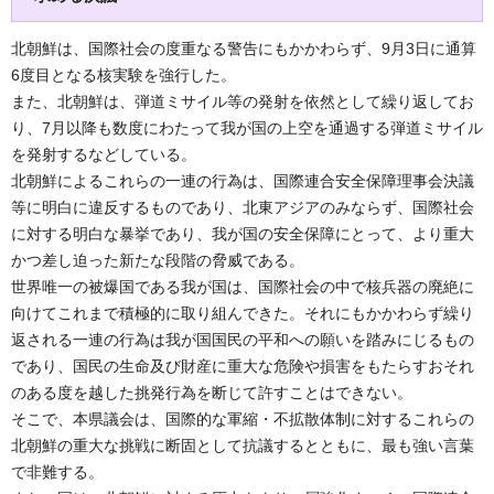
北朝鮮は、国際社会の度重なる警告にもかかわらず、9月3日に通算
6度目となる核実験を強行した。
また、北朝鮮は、弾道ミサイル等の発射を依然として繰り返してお
り、7月以降も数度にわたって我が国の上空を通過する弾道ミサイル
を発射するなどしている。
北朝鮮によるこれらの一連の行為は、国際連合安全保障理事会決議
等に明白に違反するものであり、北東アジアのみならず、国際社会
に対する明白な暴挙であり、我が国の安全保障にとって、より重大
かつ差し迫った新たな段階の脅威である。
世界唯一の被爆国である我が国は、国際社会の中で核兵器の廃絶に
向けてこれまで積極的に取り組んできた。それにもかかわらず繰り
返される一連の行為は我が国国民の平和への願いを踏みにじるもの
であり、国民の生命及び財産に重大な危険や損害をもたらすおそれ
のある度を越した挑発行為を断じて許すことはできない。
そこで、本県議会は、国際的な軍縮・不拡散体制に対するこれらの
北朝鮮の重大な挑戦に断固として抗議するとともに、最も強い言葉
で非難する。