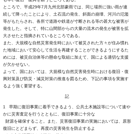
ところで、平成29年7月九州北部豪雨では、同じ場所に強い雨が連
続して降ったことにより、土石流の発生、斜面の崩壊、河川の氾濫
等がもたらされ、各所で道路や鉄道が寸断される等の甚大な被害が
発生した。そして、特に山間部からの大量の流木の発生が被害を拡
大させたと指摘されているところである。
また、大規模な自然災害発生時において被災された方々が住み慣れ
た地域において安心して生活を再建することができるようにするた
めには、被災自治体等の懸命な取組に加えて、国による適切な支援
が欠かせない。
よって、国においては、大規模な自然災害発生時における復旧・復
興対策及び防災・減災対策の推進を図るため、下記の事項を実施す
るよう強く要望する。
記
1 早期に復旧事業に着手できるよう、公共土木施設等について速や
かに災害査定を行うとともに、復旧事業に十分な
財源を確保すること。また、災害復旧事業の実施においては、原形
復旧にとどまらず、再度の災害発生を防止するよ