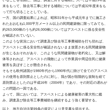
末をもって、除去等工事に対する補助については平成32年度末をも
って打ち切ることとしている。
一方、国の調査結果によれば、昭和31年から平成元年までに施工さ
れたおおむね1,000平方メートル以上の民間建築物に限ってみても、
約263,000棟のうち約26,000棟についてはアスベストに係る安全性
が確認されていない。
このような状況において調査及び除去等工事費補助を打ち切れば、
アスベストに係る安全性が確認されないまま放置される民間建築物
が生じるおそれがあり、このような民間建築物が老朽化し、又は解
体等されれば、アスベストの飛散によって作業員や周辺住民に健康
被害を及ぼすことが懸念される。
そもそも欧州諸国が1980年代から1990年代に掛けて全てのアスベス
トの使用を原則禁止としたのに対し、我が国が段階的な規制を経て
原則禁止としたのは平成16年（2004年）であり、その対応の遅れが
この問題の一因である。
よって、国においては、アスベストによる健康被害の重大性に鑑
み、調査及び除去等工事費補助を継続するよう強く要望する。
以上、地方自治法第99条の規定により意見書を提出する。