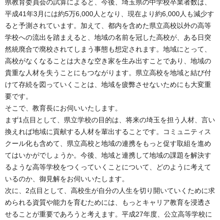
県教育委員会の試算によると、今後、埼玉県の中学校卒業者数は、
平成41年3月には約5万6,000人となり、現在より約6,000人も減少す
ると予測されています。加えて、都内を含めた県立高校以外の高等
学校への流出を踏まえると、地域の名前を冠した高校が、ある日突
然統廃合で廃校されてしまう事態も想定されます。地域にとって、
高校がなくなることは大きな空き家を生み出すことであり、地域の
貴重な人材を失うことにもつながります。県立高校を地域と結び付
けて存続を図っていくことは、地域を疲弊させないためにも大変重
要です。
そこで、教育長にお伺いいたします。
まず1点目として、県立学校の目的は、将来の埼玉を担う人材、言い
換えれば地域に貢献する人材を輩出することです。コミュニティス
クール化も含めて、県立高校と地域の連携をもっと促す取組を進め
てはいかがでしょうか。今後、地域と連携して地域の課題を解決す
るような高等学校をつくっていくことについて、どのように考えて
いるのか、御見解をお伺いいたします。
次に、2点目として、高校生が自分の人生を切り開いていくために求
められる資質や能力を育むためには、もっとキャリア教育を浸透さ
せることが重要であろうと考えます。平成27年度、公立高等学校に