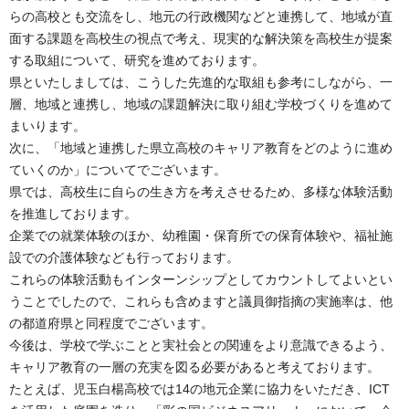
らの高校とも交流をし、地元の行政機関などと連携して、地域が直
面する課題を高校生の視点で考え、現実的な解決策を高校生が提案
する取組について、研究を進めております。
県といたしましては、こうした先進的な取組も参考にしながら、一
層、地域と連携し、地域の課題解決に取り組む学校づくりを進めて
まいります。
次に、「地域と連携した県立高校のキャリア教育をどのように進め
ていくのか」についてでございます。
県では、高校生に自らの生き方を考えさせるため、多様な体験活動
を推進しております。
企業での就業体験のほか、幼稚園・保育所での保育体験や、福祉施
設での介護体験なども行っております。
これらの体験活動もインターンシップとしてカウントしてよいとい
うことでしたので、これらも含めますと議員御指摘の実施率は、他
の都道府県と同程度でございます。
今後は、学校で学ぶことと実社会との関連をより意識できるよう、
キャリア教育の一層の充実を図る必要があると考えております。
たとえば、児玉白楊高校では14の地元企業に協力をいただき、ICT