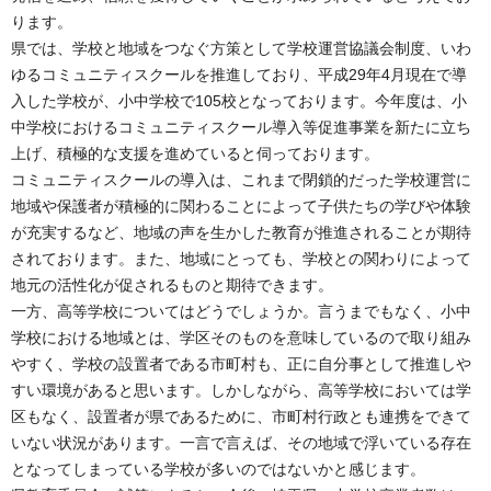
ります。
県では、学校と地域をつなぐ方策として学校運営協議会制度、いわ
ゆるコミュニティスクールを推進しており、平成29年4月現在で導
入した学校が、小中学校で105校となっております。今年度は、小
中学校におけるコミュニティスクール導入等促進事業を新たに立ち
上げ、積極的な支援を進めていると伺っております。
コミュニティスクールの導入は、これまで閉鎖的だった学校運営に
地域や保護者が積極的に関わることによって子供たちの学びや体験
が充実するなど、地域の声を生かした教育が推進されることが期待
されております。また、地域にとっても、学校との関わりによって
地元の活性化が促されるものと期待できます。
一方、高等学校についてはどうでしょうか。言うまでもなく、小中
学校における地域とは、学区そのものを意味しているので取り組み
やすく、学校の設置者である市町村も、正に自分事として推進しや
すい環境があると思います。しかしながら、高等学校においては学
区もなく、設置者が県であるために、市町村行政とも連携をできて
いない状況があります。一言で言えば、その地域で浮いている存在
となってしまっている学校が多いのではないかと感じます。