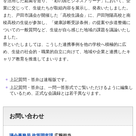
を活用した庭園を造り、「彩の国ビジネスアリーナ」において、企
業に交じって、生徒たちが取組内容を展示し、発表いたしました。
また、戸田市議会が開催した「高校生議会」に、戸田翔陽高校と南
稜高校の生徒が参加し、「健康診断受診条例」の提案や歩道整備に
ついての一般質問など、生徒が自ら感じた地域の課題を議論いたし
ました。
県といたしましては、こうした連携事例を他の学校へ積極的に広
め、生徒の社会的・職業的自立に向けて、地域や企業と連携したキ
ャリア教育を推進してまいります。
上記質問・答弁は速報版です。
上記質問・答弁は、一問一答形式でご覧いただけるように編集し
ているため、正式な会議録とは若干異なります。
お問い合わせ
議会事務局
政策調査課
広報担当