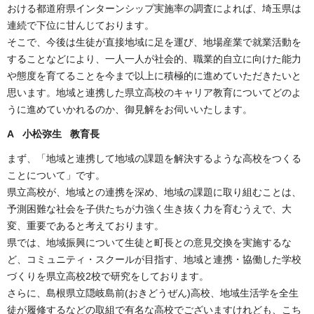
おける都道府県インターンシップ実施率の調査によれば、埼玉県は
連続で下位に甘んじております。
そこで、今後は生徒が直接地域に足を運び、地場産業で就業活動を
することなどにより、一人一人が社会的、職業的自立に向けた能力
や態度を育てることを今まで以上に積極的に進めていただきたいと
思います。地域と連携した県立高校のキャリア教育についてどのよ
うに進めていかれるのか、御見解をお伺いいたします。
A 小松弥生 教育長
まず、「地域と連携して地域の課題を解決するような高校をつくる
ことについて」です。
県立高校が、地域との連携を深め、地域の課題に取り組むことは、
予測困難な社会を子供たちが力強く生き抜く力を育むうえで、大
変、重要であると考えております。
県では、地域振興について生徒と町長との意見交換を実施するな
ど、コミュニティ・スクールが目指す、地域と連携・協働した学校
づくりを県立高校2校で研究をしております。
さらに、島根県立隠岐島前(おきどうぜん)高校、地域生活学を全生
徒が履修するなどの取組で有名な高校でございますけれども、こち