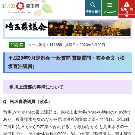
彩の国 埼玉県
緊急・防
情報を探す
メニュー
災
ページ番号：112858
掲載日：2023年9月20日
平成29年9月定例会 一般質問 質疑質問・答弁全文（松
坂喜浩議員）
角川上流部の整備について
Q 松坂喜浩議員（改革
）
角川(かどかわ)の最上流部は、東松山市大谷(おおや)地内のため池で
あり、農業排水を集めながら県道深谷鴻巣線に沿って流れ、沢口町
で滑川(なめかわ)の左岸へ合流する、小規模ながらも荒川水系の一
級河川です。その全体延長の79%、3キロが河川整備済み、残す800