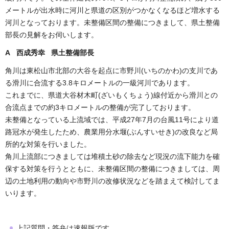
メートルが出水時に河川と県道の区別がつかなくなるほど増水する
河川となっております。未整備区間の整備につきまして、県土整備
部長の見解をお伺いします。
A 西成秀幸 県土整備部長
角川は東松山市北部の大谷を起点に市野川(いちのかわ)の支川であ
る滑川に合流する3.8キロメートルの一級河川であります。
これまでに、県道大谷材木町(ざいもくちょう)線付近から滑川との
合流点までの約3キロメートルの整備が完了しております。
未整備となっている上流域では、平成27年7月の台風11号により道
路冠水が発生したため、農業用分水堰(ぶんすいせき)の改良など局
所的な対策を行いました。
角川上流部につきましては堆積土砂の除去など現況の流下能力を確
保する対策を行うとともに、未整備区間の整備につきましては、周
辺の土地利用の動向や市野川の改修状況などを踏まえて検討してま
いります。
上記質問・答弁は速報版です。