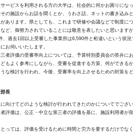
祉サービスを利用される方の大半は、社会的に何かお困りにな
接その施設からお話を聞くとか、うわさ話、ネットの書き込み
況があります。県としても、これまで研修や会議などで制度に
るなど、御努力されていることには敬意を表したいと思います
00件、過去1回以上受審した事業所は6,590件と桁違いという状
長にお伺いいたします。
第三者評価の受審率向上については、予算特別委員会の答弁に
などもよく参考にしながら、受審を促進する方策、何ができる
ような検討を行われ、今後、受審率を向上させるための対策を
祉部長
上に向けてどのような検討が行われてきたのかについてでござ
三者評価は、公正・中立な第三者の評価を基に、施設利用者が
にとっては、評価を受けるために時間と労力を要するだけでな