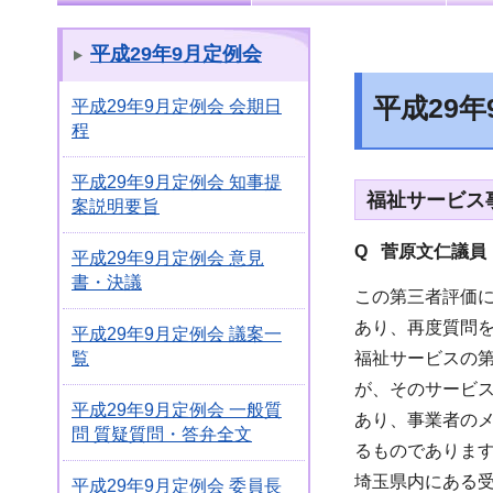
平成29年9月定例会
平成29
平成29年9月定例会 会期日
程
平成29年9月定例会 知事提
福祉サービス
案説明要旨
Q 菅原文仁議員
平成29年9月定例会 意見
書・決議
この第三者評価
あり、再度質問
平成29年9月定例会 議案一
福祉サービスの
覧
が、そのサービ
平成29年9月定例会 一般質
あり、事業者の
問 質疑質問・答弁全文
るものでありま
埼玉県内にある受
平成29年9月定例会 委員長