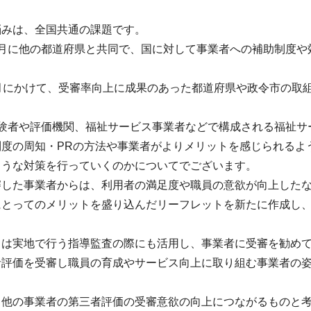
悩みは、全国共通の課題です。
7月に他の都道府県と共同で、国に対して事業者への補助制度や
8月にかけて、受審率向上に成果のあった都道府県や政令市の取
経験者や評価機関、福祉サービス事業者などで構成される福祉サ
制度の周知・PRの方法や事業者がよりメリットを感じられるよ
ような対策を行っていくのかについてでございます。
審した事業者からは、利用者の満足度や職員の意欲が向上した
にとってのメリットを盛り込んだリーフレットを新たに作成し、
トは実地で行う指導監査の際にも活用し、事業者に受審を勧め
者評価を受審し職員の育成やサービス向上に取り組む事業者の姿
、他の事業者の第三者評価の受審意欲の向上につながるものと