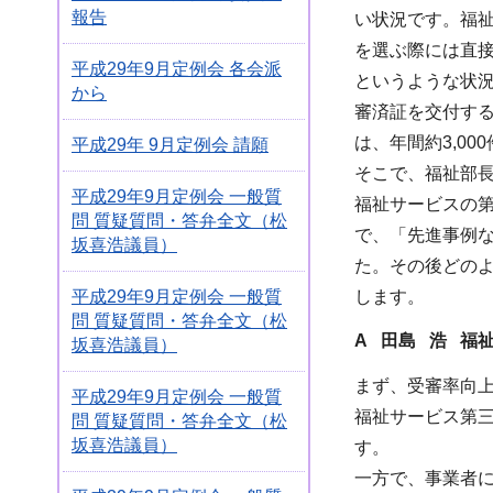
報告
い状況です。福
を選ぶ際には直
平成29年9月定例会 各会派
というような状
から
審済証を交付す
は、年間約3,0
平成29年 9月定例会 請願
そこで、福祉部
平成29年9月定例会 一般質
福祉サービスの
問 質疑質問・答弁全文（松
で、「先進事例
坂喜浩議員）
た。その後どの
します。
平成29年9月定例会 一般質
問 質疑質問・答弁全文（松
A 田島 浩 福
坂喜浩議員）
まず、受審率向
平成29年9月定例会 一般質
福祉サービス第
問 質疑質問・答弁全文（松
坂喜浩議員）
す。
一方で、事業者