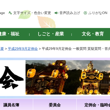
age
文字サイズ・色合い変更
音声読み上げ
ふりがなON
健康・福祉
しごと・産業
文化・教育
概要
>
平成29年9月定例会
> 平成29年9月定例会 一般質問 質疑質問・
議員名簿
委員会
定例会・臨時