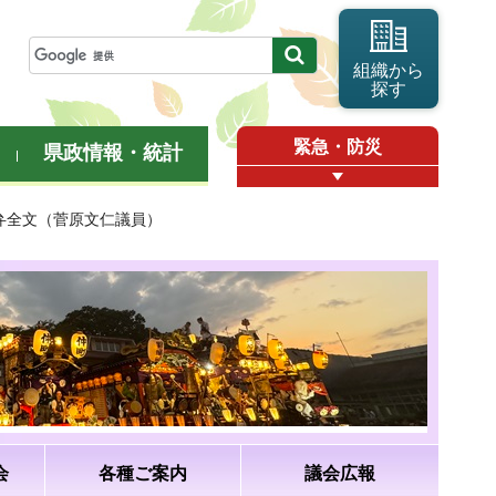
組織から
探す
緊急・防災
県政情報・統計
答弁全文（菅原文仁議員）
会
各種ご案内
議会広報