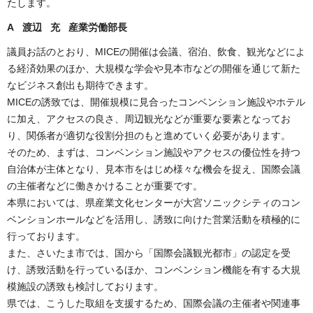
たします。
A 渡辺 充 産業労働部長
議員お話のとおり、MICEの開催は会議、宿泊、飲食、観光などによ
る経済効果のほか、大規模な学会や見本市などの開催を通じて新た
なビジネス創出も期待できます。
MICEの誘致では、開催規模に見合ったコンベンション施設やホテル
に加え、アクセスの良さ、周辺観光などが重要な要素となってお
り、関係者が適切な役割分担のもと進めていく必要があります。
そのため、まずは、コンベンション施設やアクセスの優位性を持つ
自治体が主体となり、見本市をはじめ様々な機会を捉え、国際会議
の主催者などに働きかけることが重要です。
本県においては、県産業文化センターが大宮ソニックシティのコン
ベンションホールなどを活用し、誘致に向けた営業活動を積極的に
行っております。
また、さいたま市では、国から「国際会議観光都市」の認定を受
け、誘致活動を行っているほか、コンベンション機能を有する大規
模施設の誘致も検討しております。
県では、こうした取組を支援するため、国際会議の主催者や関連事