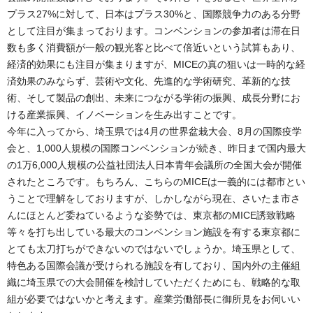
プラス27%に対して、日本はプラス30%と、国際競争力のある分野
として注目が集まっております。コンベンションの参加者は滞在日
数も多く消費額が一般の観光客と比べて倍近いという試算もあり、
経済的効果にも注目が集まりますが、MICEの真の狙いは一時的な経
済効果のみならず、芸術や文化、先進的な学術研究、革新的な技
術、そして製品の創出、未来につながる学術の振興、成長分野にお
ける産業振興、イノベーションを生み出すことです。
今年に入ってから、埼玉県では4月の世界盆栽大会、8月の国際疫学
会と、1,000人規模の国際コンベンションが続き、昨日まで国内最大
の1万6,000人規模の公益社団法人日本青年会議所の全国大会が開催
されたところです。もちろん、こちらのMICEは一義的には都市とい
うことで理解をしておりますが、しかしながら現在、さいたま市さ
んにほとんど委ねているような姿勢では、東京都のMICE誘致戦略
等々を打ち出している最大のコンベンション施設を有する東京都に
とても太刀打ちができないのではないでしょうか。埼玉県として、
特色ある国際会議が受けられる施設を有しており、国内外の主催組
織に埼玉県での大会開催を検討していただくためにも、戦略的な取
組が必要ではないかと考えます。産業労働部長に御所見をお伺いい