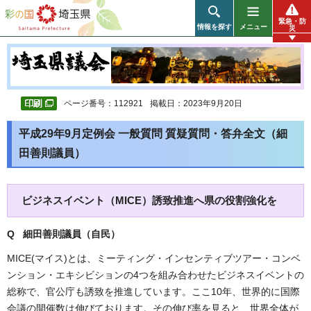
彩の国 埼玉県
緊急・防
情報を探す
メニュー
災
ページ番号：112921
掲載日：2023年9月20日
平成29年9月定例会 一般質問 質疑質問・答弁全文（細
田善則議員）
ビジネスイベント（MICE）誘致推進へ県の役割強化を
Q 細田善則議員（自民
）
MICE(マイス)とは、ミーティング・インセンティブツアー・コンベ
ンション・エキシビションの4つを組み合わせたビジネスイベントの
総称で、官公庁も誘致を推進しています。ここ10年、世界的に国際
会議の開催数は伸びております。その伸び率を見ると、世界全体が