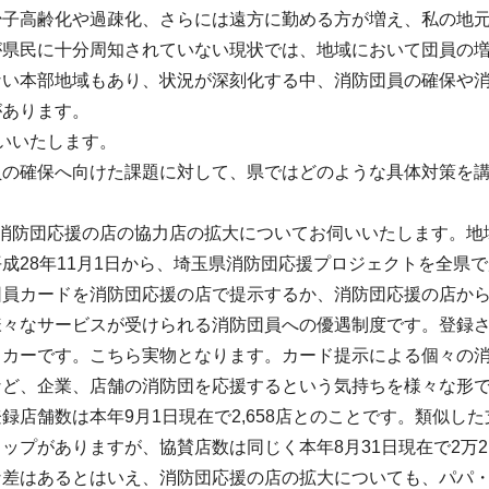
少子高齢化や過疎化、さらには遠方に勤める方が増え、私の地
が県民に十分周知されていない現状では、地域において団員の
ない本部地域もあり、状況が深刻化する中、消防団員の確保や
があります。
いいたします。
員の確保へ向けた課題に対して、県ではどのような具体対策を
、消防団応援の店の協力店の拡大についてお伺いいたします。地
成28年11月1日から、埼玉県消防団応援プロジェクトを全県
団員カードを消防団応援の店で提示するか、消防団応援の店か
様々なサービスが受けられる消防団員への優遇制度です。登録
ッカーです。こちら実物となります。カード提示による個々の
など、企業、店舗の消防団を応援するという気持ちを様々な形
録店舗数は本年9月1日現在で2,658店とのことです。類似
ップがありますが、協賛店数は同じく本年8月31日現在で2万2
な差はあるとはいえ、消防団応援の店の拡大についても、パパ