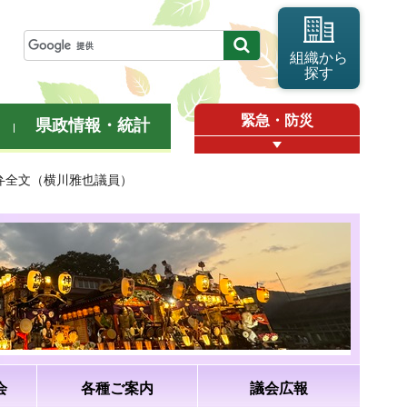
組織から
探す
緊急・防災
県政情報・統計
答弁全文（横川雅也議員）
会
各種ご案内
議会広報