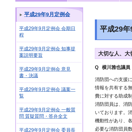
平成29年9月定例会
平成29
平成29年9月定例会 会期日
程
平成29年9月定例会 知事提
大切な人、大
案説明要旨
Q 横川雅也議員
平成29年9月定例会 意見
書・決議
消防団への支援
情報を共有する
平成29年9月定例会 議案一
費に対する助成
覧
消防団員は、消
平成29年9月定例会 一般質
いております。
問 質疑質問・答弁全文
機動性があり、
必要な消防団員
平成29年9月定例会 委員長