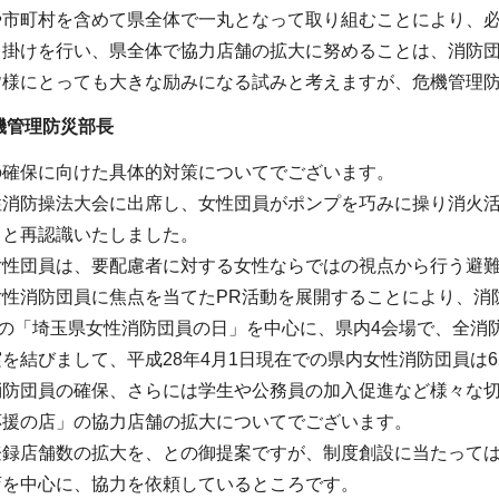
や市町村を含めて県全体で一丸となって取り組むことにより、
き掛けを行い、県全体で協力店舗の拡大に努めることは、消防
皆様にとっても大きな励みになる試みと考えますが、危機管理
機管理防災部長
の確保に向けた具体的対策についてでございます。
性消防操法大会に出席し、女性団員がポンプを巧みに操り消火
ると再認識いたしました。
女性団員は、要配慮者に対する女性ならではの視点から行う避
女性消防団員に焦点を当てたPR活動を展開することにより、消
日の「埼玉県女性消防団員の日」を中心に、県内4会場で、全消
を結びまして、平成28年4月1日現在での県内女性消防団員は6
消防団員の確保、さらには学生や公務員の加入促進など様々な
応援の店」の協力店舗の拡大についてでございます。
登録店舗数の拡大を、との御提案ですが、制度創設に当たって
店を中心に、協力を依頼しているところです。