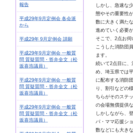
報告
しかし、急速な
態やその重要性
平成29年9月定例会 各会派
数に大きく満た
から
進めていく必要
そこで、2点お伺
平成29年 9月定例会 請願
こうした消防団
平成29年9月定例会 一般質
ます。
問 質疑質問・答弁全文（松
続いて2点目に
坂喜浩議員）
め、埼玉県では平
に配布する消防
平成29年9月定例会 一般質
問 質疑質問・答弁全文（松
り、割引などの
坂喜浩議員）
ちらがそのステ
の会場無償提供
平成29年9月定例会 一般質
しかしながら、登
問 質疑質問・答弁全文（松
坂喜浩議員）
パ・ママ応援ショ
数などにも大き