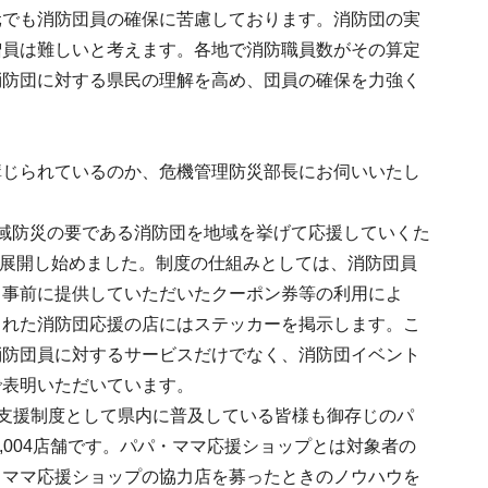
元でも消防団員の確保に苦慮しております。消防団の実
増員は難しいと考えます。各地で消防職員数がその算定
消防団に対する県民の理解を高め、団員の確保を力強く
講じられているのか、危機管理防災部長にお伺いいたし
域防災の要である消防団を地域を挙げて応援していくた
で展開し始めました。制度の仕組みとしては、消防団員
ら事前に提供していただいたクーポン券等の利用によ
された消防団応援の店にはステッカーを掲示します。こ
消防団員に対するサービスだけでなく、消防団イベント
で表明いただいています。
した支援制度として県内に普及している皆様も御存じのパ
,004店舗です。パパ・ママ応援ショップとは対象者の
・ママ応援ショップの協力店を募ったときのノウハウを