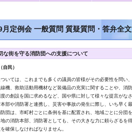
年9月定例会 一般質問 質疑質問・答弁全
切な街を守る消防団への支援について
（自民
）
については、これまでも多くの議員の皆様がその必要性を問い
無線機、救助活動用機材など装備品の充実に関することや、消
制度の創設を国に求めるなど、国や県に対して様々な提言がな
防本部や消防署と連携し、災害や事故の発生に際し、いち早く
消防団は、市町村ごとに条例を基に配置され、地域ごとに分団
各地の消防本部、消防署としても、その大きな力に頼らざるを
数を確保しなければなりません。