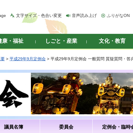
age
文字サイズ・色合い変更
音声読み上げ
ふりがなON
健康・福祉
しごと・産業
文化・教育
概要
>
平成29年9月定例会
> 平成29年9月定例会 一般質問 質疑質問・
議員名簿
委員会
定例会・臨時