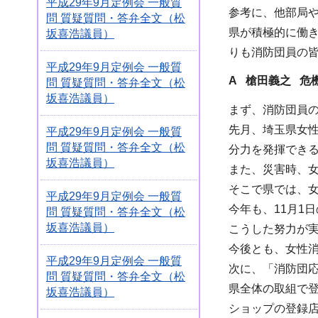
平成29年9月定例会 一般質
参考に、他部局
問 質疑質問・答弁全文（松
県が積極的に働
坂喜浩議員）
りも消防団員の
平成29年9月定例会 一般質
A 槍田義之 危
問 質疑質問・答弁全文（松
坂喜浩議員）
まず、消防団員
先月、埼玉県女
平成29年9月定例会 一般質
問 質疑質問・答弁全文（松
分力を発揮でき
坂喜浩議員）
また、災害時、
そこで県では、
平成29年9月定例会 一般質
今年も、11月1
問 質疑質問・答弁全文（松
坂喜浩議員）
こうした努力が実
今後とも、女性
平成29年9月定例会 一般質
次に、「消防団
問 質疑質問・答弁全文（松
県全体の取組で
坂喜浩議員）
ショップの登録