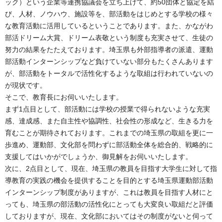
ック）という企業等連携協議会を立ち上げて、約50団体と協定を結
び、人材、ノウハウ、施設等を、部活動をはじめとする学校の様々
な教育活動に活用しているということであります。また、かながわ
部活ドリーム大賞、ドリーム表敬という制度も充実させて、生徒の
努力の結果をたたえております。埼玉県も外部指導者の派遣、運動
部活動インターンシップなど負けていない部分もたくさんあります
が、部活動をトータルで活性化するような取組は行われていないの
が現状です。
そこで、教育長にお伺いいたします。
まず1点目として、部活動には学校の授業で得られないような充実
感、達成感、また自主性や協調性、社会性の形成など、生きる力を
育むことが期待されております。これまでの埼玉県の取組を更に一
歩進め、運動部、文化部を問わずに部活動全体を総合的、戦略的に
支援してはいかがでしょうか、御見解をお伺いいたします。
次に、2点目として、現在、埼玉県の教員を目指す大学生に対して指
導教育の実践の機会を提供することを目的とする埼玉県運動部活動
インターンシップ制度がありますが、これは教員を目指す人材にと
っても、埼玉県の部活動の活性化にとっても大変良い取組だと評価
しておりますが、現在、文化部においてはその制度がないと伺って