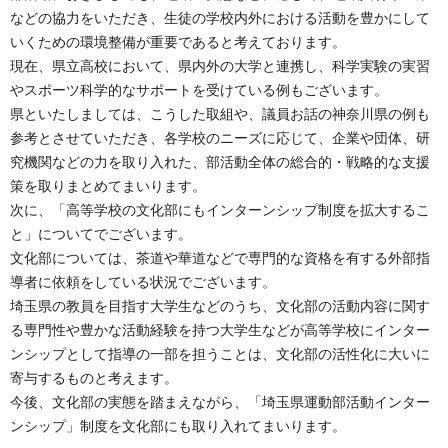
などの協力をいただき、生徒の学校内外における活動を豊かにして
いくための環境整備が重要であると考えております。
現在、県立高校において、県内外の大学と連携し、科学実験の実習
やスポーツ科学的なサポートを受けている例もございます。
県といたしましては、こうした取組や、議員お話の神奈川県の例も
参考とさせていただき、各学校のニーズに応じて、企業や団体、研
究機関などの力を取り入れた、部活動全体の総合的・戦略的な支援
策を取りまとめてまいります。
次に、「高等学校の文化部にもインターンシップ制度を拡大するこ
と」についてでございます。
文化部については、茶道や華道などで専門的な資格を有する外部指
導者に依頼をしている状況でございます。
埼玉県の教員を目指す大学生などのうち、文化部の活動内容に関す
る専門性や豊かな活動経験を持つ大学生などが高等学校にインター
ンシップとして指導の一部を担うことは、文化部の活性化に大いに
寄与するものと考えます。
今後、文化部の実態を踏まえながら、「埼玉県運動部活動インター
ンシップ」制度を文化部にも取り入れてまいります。