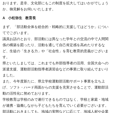
おります。是非、文化部にもこの制度を拡大してはいかがでしょう
か、御見解をお伺いいたします。
A 小松弥生 教育長
まず、「部活動全体を総合的・戦略的に支援してはどうか」につい
てでございます。
議員お話のとおり、部活動には異なった学年との交流の中で人間関
係の構築を図ったり、活動を通して自己肯定感を高めたりするな
ど、生徒の「生きる力」や「社会性」を育む教育的意義がございま
す。
県といたしましては、これまでも外部指導者の活用、全国大会への
派遣支援、運動部活動指導者講習会などの事業に取り組んでまいり
ました。
また、今年度新たに、県立学校運動部活動サポート事業を立ち上
げ、ソフト・ハード両面からの支援を充実させることで、運動部活
動の活性化に努めております。
学校教育は学校のみで遂行できるものではなく、学校と家庭・地域
が連携・協働しながら子どもたちを育んでいく必要がございます。
部活動におきましても、地域の実態などに応じて、地域人材や企業