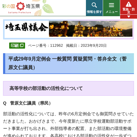
彩の国 埼玉県
緊急・防
情報を探す
メニュー
災
ページ番号：112962
掲載日：2023年9月20日
平成29年9月定例会 一般質問 質疑質問・答弁全文（菅
原文仁議員）
高等学校の部活動の活性化について
Q 菅原文仁議員（県民
）
部活動の活性化については、昨年の6月定例会でも御質問させていた
だきました。おかげさまで、今年度新たに県立学校運動部活動サポ
ート事業が打ち出され、外部指導者の配置、また部活動の環境整備
が進められております。各高校における部活動の活性化が一歩ずつ