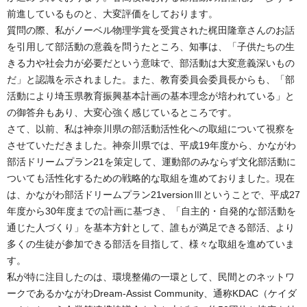
前進しているものと、大変評価をしております。
質問の際、私がノーベル物理学賞を受賞された梶田隆章さんのお話
を引用して部活動の意義を問うたところ、知事は、「子供たちの生
きる力や社会力が必要だという意味で、部活動は大変意義深いもの
だ」と認識を示されました。また、教育委員会委員長からも、「部
活動により埼玉県教育振興基本計画の基本理念が培われている」と
の御答弁もあり、大変心強く感じているところです。
さて、以前、私は神奈川県の部活動活性化への取組について視察を
させていただきました。神奈川県では、平成19年度から、かながわ
部活ドリームプラン21を策定して、運動部のみならず文化部活動に
ついても活性化するための戦略的な取組を進めておりました。現在
は、かながわ部活ドリームプラン21versionⅢということで、平成27
年度から30年度までの計画に基づき、「自主的・自発的な部活動を
通じた人づくり」を基本方針として、誰もが満足できる部活、より
多くの生徒が参加できる部活を目指して、様々な取組を進めていま
す。
私が特に注目したのは、環境整備の一環として、民間とのネットワ
ークであるかながわDream-Assist Community、通称KDAC（ケイダ