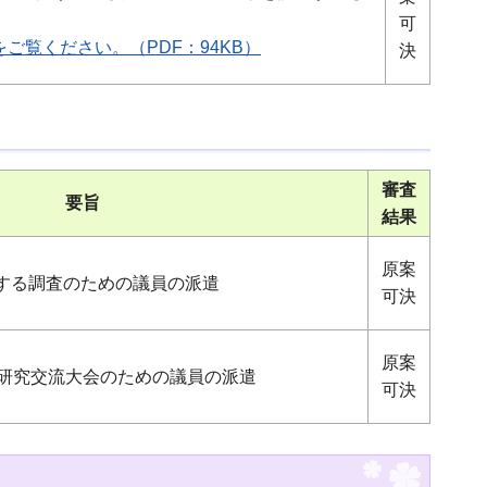
可
ご覧ください。（PDF：94KB）
決
審査
要旨
結果
原案
する調査のための議員の派遣
可決
原案
員研究交流大会のための議員の派遣
可決