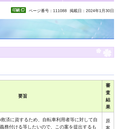
ページ番号：111088
掲載日：2024年1月30日
審
査
要旨
結
果
の救済に資するため、自転車利用者等に対して自
原
義務付ける等したいので、この案を提出するも
案