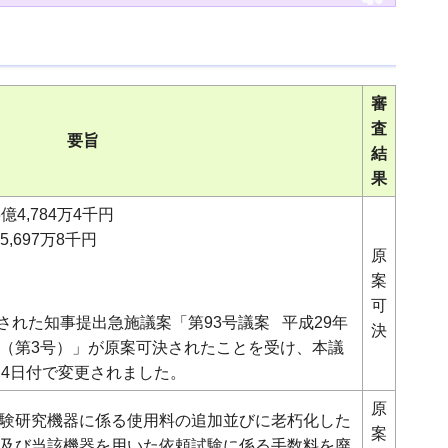
審
査
要旨
結
果
4,784万4千円
,697万8千円
原
案
可
出された知事提出急施議案「第93号議案 平成29年
決
（第3号）」が原案可決されたことを受け、本議
月4日付で変更されました。
原
験研究機器に係る使用料の追加並びに老朽化した
案
及び当該機器を用いた依頼試験に係る手数料を廃