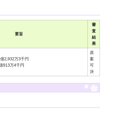
審
査
要旨
結
果
原
2,932万3千円
案
913万4千円
可
決