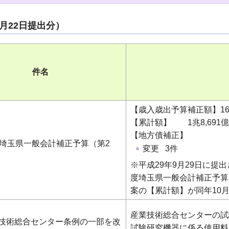
9月22日提出分）
件名
【歳入歳出予算補正額】16億
【累計額】 1兆8,691億5
【地方債補正】
度埼玉県一般会計補正予算（第2
変更 3件
※平成29年9月29日に提
度埼玉県一般会計補正予算
案の【累計額】が同年10
産業技術総合センターの試
技術総合センター条例の一部を改
試験研究機器に係る使用料