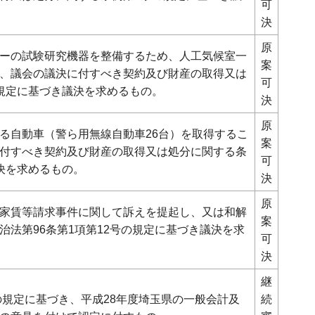
可
決
原
ーの試験研究機器を整備するため、人工気候室一
案
、議会の議決に付すべき契約及び財産の取得又は
可
規定に基づき議決を求めるもの。
決
原
る自動車（警ら用無線自動車26台）を取得するこ
案
付すべき契約及び財産の取得又は処分に関する条
可
決を求めるもの。
決
原
家賃等請求事件に関して訴えを提起し、又は和解
案
治法第96条第1項第12号の規定に基づき議決を求
可
決
継
の規定に基づき、平成28年度埼玉県の一般会計及
続