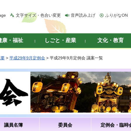
age
文字サイズ・色合い変更
音声読み上げ
ふりがなON
健康・福祉
しごと・産業
文化・教育
概要
>
平成29年9月定例会
> 平成29年9月定例会 議案一覧
議員名簿
委員会
定例会・臨時