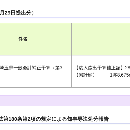
9月29日提出分）
件名
度埼玉県一般会計補正予算（第3
【歳入歳出予算補正額】28億
【累計額】 1兆8,675億
法第180条第2項の規定による知事専決処分報告