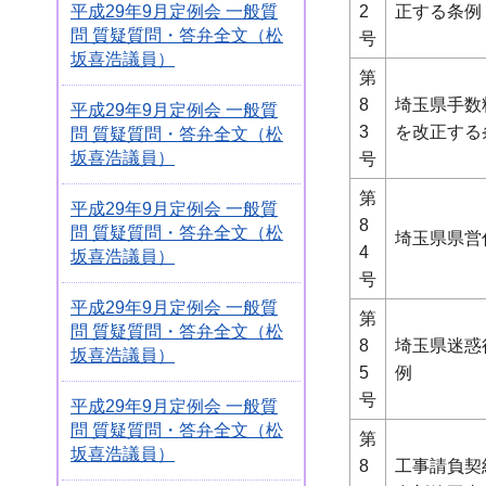
2
正する条例
平成29年9月定例会 一般質
問 質疑質問・答弁全文（松
号
坂喜浩議員）
第
8
埼玉県手数
平成29年9月定例会 一般質
3
を改正する
問 質疑質問・答弁全文（松
坂喜浩議員）
号
第
平成29年9月定例会 一般質
8
問 質疑質問・答弁全文（松
埼玉県県営
4
坂喜浩議員）
号
平成29年9月定例会 一般質
第
問 質疑質問・答弁全文（松
8
埼玉県迷惑
坂喜浩議員）
5
例
号
平成29年9月定例会 一般質
問 質疑質問・答弁全文（松
第
坂喜浩議員）
8
工事請負契