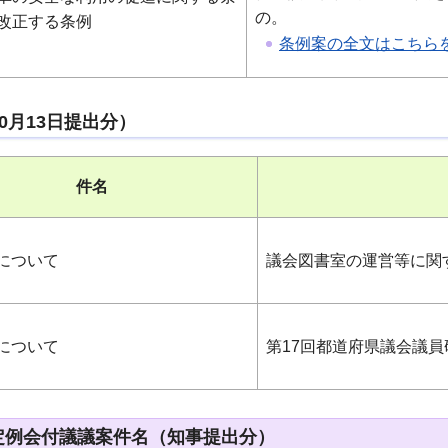
の。
改正する条例
条例案の全文はこちらを
10月13日提出分）
件名
について
議会図書室の運営等に関
について
第17回都道府県議会議
月定例会付議議案件名（知事提出分）