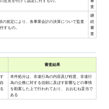
の意見を付けて認定に付すもの。
審
査
継
4項の規定により、各事業会計の決算について監査
続
付すもの。
審
査
審査結果
す
本件処分は、非違行為の内容及び程度、非違行
自
為の公務に対する信頼に及ぼす影響などの事情
る
を勘案した上で行われており、 おおむね妥当で
ある