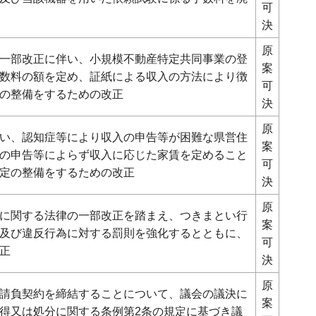
可
決
原
一部改正に伴い、小規模不動産特定共同事業の登
案
数料の額を定め、証紙による収入の方法により徴
可
の整備をするための改正
決
原
い、認知症等により収入の申告等が困難な県営住
案
の申告等によらず収入に応じた家賃を定めること
可
定の整備をするための改正
決
原
に関する法律の一部改正を踏まえ、つきまとい行
案
及び違反行為に対する罰則を強化するとともに、
可
正
決
原
請負契約を締結することについて、議会の議決に
案
得又は処分に関する条例第2条の規定に基づき議