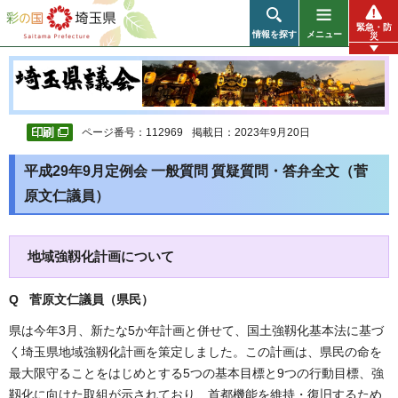
彩の国 埼玉県
緊急・防
情報を探す
メニュー
災
ページ番号：112969
掲載日：2023年9月20日
平成29年9月定例会 一般質問 質疑質問・答弁全文（菅
原文仁議員）
地域強靱化計画について
Q 菅原文仁議員（県民
）
県は今年3月、新たな5か年計画と併せて、国土強靱化基本法に基づ
く埼玉県地域強靱化計画を策定しました。この計画は、県民の命を
最大限守ることをはじめとする5つの基本目標と9つの行動目標、強
靱化に向けた取組が示されており、首都機能を維持・復旧するため