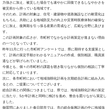
力強さに加え、被災した場合でも速やかに回復できるしなやかさを
被災前から持っている地域です。
そのため、計画の対象は、住宅・建築物や道路施設などの耐震化は
もちろん、共助による地域防災力の向上や災害時医療体制の確保な
どに加え、復興期を引っ張る産業の育成など、広範な分野に及びま
す。
この計画対象の広さが、市町村でなかなか計画策定が進まない理由
の一つとなっています。
昨年11月に行った市町村アンケートでは、県に期待する支援策とし
て、計画の策定手順がわかるマニュアルの作成、個別相談、職員派
遣などが挙げられていました。
今後とも、個々の市町村の課題を聴き取りながら個別の相談に丁寧
に対応してまいります。
次に、各市町村において地域強靱化計画を次期総合計画に組み入れ
るとの、ご提案についてでございます。
総合計画との関係につきましては、県では、地域強靱化計画の策定
に当たり、5か年計画と同時に検討を進め、整合を図りながら策定し
ました。
御質問にありました春日部市では、市の総合振興計画の中に地域強