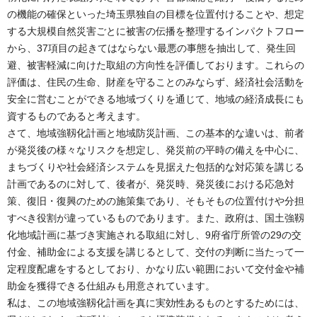
の機能の確保といった埼玉県独自の目標を位置付けることや、想定
する大規模自然災害ごとに被害の伝播を整理するインパクトフロー
から、37項目の起きてはならない最悪の事態を抽出して、発生回
避、被害軽減に向けた取組の方向性を評価しております。これらの
評価は、住民の生命、財産を守ることのみならず、経済社会活動を
安全に営むことができる地域づくりを通じて、地域の経済成長にも
資するものであると考えます。
さて、地域強靱化計画と地域防災計画、この基本的な違いは、前者
が発災後の様々なリスクを想定し、発災前の平時の備えを中心に、
まちづくりや社会経済システムを見据えた包括的な対応策を講じる
計画であるのに対して、後者が、発災時、発災後における応急対
策、復旧・復興のための施策集であり、そもそもの位置付けや分担
すべき役割が違っているものであります。また、政府は、国土強靱
化地域計画に基づき実施される取組に対し、9府省庁所管の29の交
付金、補助金による支援を講じるとして、交付の判断に当たって一
定程度配慮をするとしており、かなり広い範囲において交付金や補
助金を獲得できる仕組みも用意されています。
私は、この地域強靱化計画を真に実効性あるものとするためには、