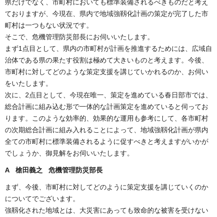
県だけでなく、市町村においても標準装備されるべきものだと考え
ておりますが、今現在、県内で地域強靱化計画の策定が完了した市
町村は一つもない状況です。
そこで、危機管理防災部長にお伺いいたします。
まず1点目として、県内の市町村が計画を推進するためには、広域自
治体である県の果たす役割は極めて大きいものと考えます。今後、
市町村に対してどのような策定支援を講じていかれるのか、お伺い
をいたします。
次に、2点目として、今現在唯一、策定を進めている春日部市では、
総合計画に組み込む形で一体的な計画策定を進めていると伺ってお
ります。このような効率的、効果的な運用も参考にして、各市町村
の次期総合計画に組み入れることによって、地域強靱化計画が県内
全ての市町村に標準装備されるように促すべきと考えますがいかが
でしょうか、御見解をお伺いいたします。
A 槍田義之 危機管理防災部長
まず、今後、市町村に対してどのように策定支援を講じていくのか
についてでございます。
強靱化された地域とは、大災害にあっても致命的な被害を受けない