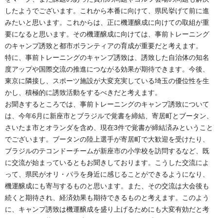
したようでございます。これから本番に向けて、県民挙げて前に進
みたいと思います。これからは、正に機運醸成に向けての取組が重
要になると思います。その機運醸成に向けては、事前トレーニング
のキャンプ誘致と都市ボランティアの育成が重要だと考えます。
特に、事前トレーニングのキャンプ誘致は、誘致した自治体の知名
度アップや国際交流の推進につながる効果が期待できます。今後、
東京に隣接し、スポーツ施設が大変充実している埼玉の優位性を生
かし、積極的に誘致活動をするべきだと考えます。
お聞きするところでは、事前トレーニングのキャンプ誘致について
は、今年6月に新座市とブラジルで覚書を締結、寄居町とブータン、
さいたま市とオランダを含め、現在3件で覚書が締結済みということ
でございます。ブータンの陸上選手が寄居町で大歓迎を受けたり、
ブラジルのテコンドーチームが新座市の小学校を訪問するなど、既
に交流が始まっているともお聞きしております。こうした交流によ
って、県民がオリ・パラを身近に感じることができるようになり、
機運醸成にも寄与するものと思います。また、その交流は大会後も
続くと期待され、経済効果も期待できるものと考えます。このよう
に、キャンプ誘致は機運醸成を盛り上げるためにも大変有効だと考