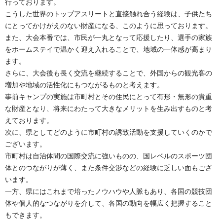
行っております。
こうした世界のトップアスリートと直接触れ合う経験は、子供たち
にとってかけがえのない財産になる、このように思っております。
また、大会本番では、市民が一丸となって応援したり、選手の家族
をホームステイで温かく迎え入れることで、地域の一体感が高まり
ます。
さらに、大会後も長く交流を継続することで、外国からの観光客の
増加や地域の活性化にもつながるものと考えます。
事前キャンプの実施は市町村とその住民にとって有形・無形の貴重
な財産となり、将来にわたって大きなメリットを生み出すものと考
えております。
次に、県としてどのように市町村の誘致活動を支援していくのかで
ございます。
市町村は自治体間の国際交流に強いものの、国レベルのスポーツ団
体とのつながりが薄く、また条件交渉などの経験に乏しい面もござ
います。
一方、県にはこれまで培ったノウハウや人脈もあり、各国の競技団
体や個人的なつながりを介して、各国の動向を幅広く把握すること
もできます。