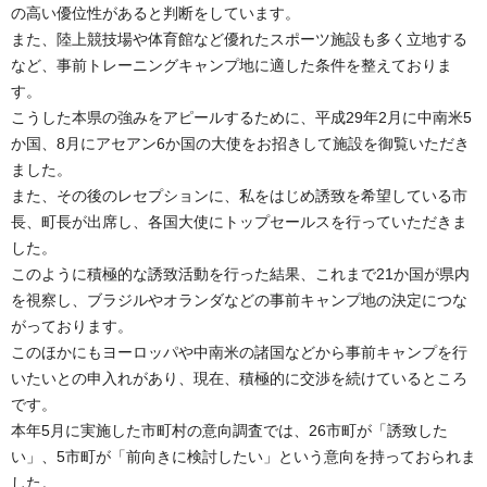
の高い優位性があると判断をしています。
また、陸上競技場や体育館など優れたスポーツ施設も多く立地する
など、事前トレーニングキャンプ地に適した条件を整えておりま
す。
こうした本県の強みをアピールするために、平成29年2月に中南米5
か国、8月にアセアン6か国の大使をお招きして施設を御覧いただき
ました。
また、その後のレセプションに、私をはじめ誘致を希望している市
長、町長が出席し、各国大使にトップセールスを行っていただきま
した。
このように積極的な誘致活動を行った結果、これまで21か国が県内
を視察し、ブラジルやオランダなどの事前キャンプ地の決定につな
がっております。
このほかにもヨーロッパや中南米の諸国などから事前キャンプを行
いたいとの申入れがあり、現在、積極的に交渉を続けているところ
です。
本年5月に実施した市町村の意向調査では、26市町が「誘致した
い」、5市町が「前向きに検討したい」という意向を持っておられま
した。