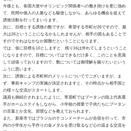
今後とも、各国大使やオリンピック関係者への働き掛けを更に強め
て、民間や個人の人脈なども駆使しながら、あらゆる機会を捉えて
誘致活動を行ってまいります。
次に、目標とする誘致の数ですが、希望する市町が26ですので、最
大は26ということになるかもしれませんが、相手の国もあることで
すのでそれはなかなか困難だということになります。
では、仮に目標を10としますと、残り16は外れてしまうということ
になりますので、目標についてはできるだけ多く、このことを意識
して頑張っておりますので、数については御理解を賜りたいという
ふうに思います。
次に、誘致による市町村のメリットについてでございますが、ま
ず、事前キャンプの実施が決定されますと、その時点から相手国と
の様々な交流がスタートします。
議員も御紹介されましたように、寄居町ではブータンの陸上代表選
手がホームステイをしながら、小学校の授業で子供たちにブータン
の言葉とか文化、習慣などを教えておられます。
また、新座市ではブラジルのテコンドーチームが合宿を行って、市
内の小学生から手作りの金メダルを受け取るなど心の温まる交流を