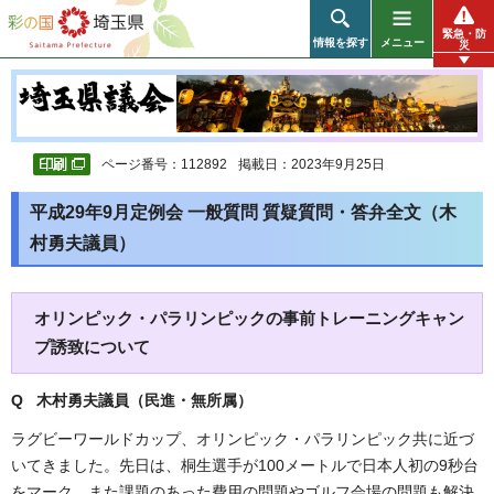
彩の国 埼玉県
緊急・防
情報を探す
メニュー
災
ページ番号：112892
掲載日：2023年9月25日
平成29年9月定例会 一般質問 質疑質問・答弁全文（木
村勇夫議員）
オリンピック・パラリンピックの事前トレーニングキャン
プ誘致について
Q 木村勇夫議員（民進・無所属
）
ラグビーワールドカップ、オリンピック・パラリンピック共に近づ
いてきました。先日は、桐生選手が100メートルで日本人初の9秒台
をマーク、また課題のあった費用の問題やゴルフ会場の問題も解決