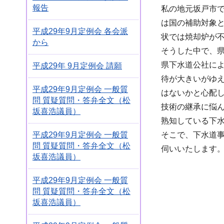
報告
私の地元坂戸市
は国の補助対象と
平成29年9月定例会 各会派
状では焼却炉が
から
そうした中で、
県下水道公社に
平成29年 9月定例会 請願
待が大きいがゆ
平成29年9月定例会 一般質
はないかと心配
問 質疑質問・答弁全文（松
技術の継承に悩
坂喜浩議員）
熟知している下
そこで、下水道
平成29年9月定例会 一般質
問 質疑質問・答弁全文（松
伺いいたします
坂喜浩議員）
平成29年9月定例会 一般質
問 質疑質問・答弁全文（松
坂喜浩議員）