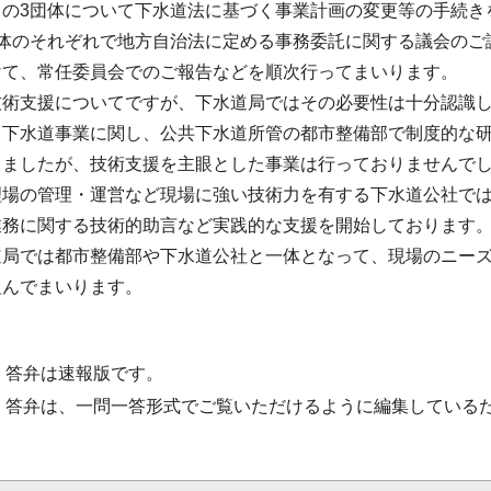
この3団体について下水道法に基づく事業計画の変更等の手続き
団体のそれぞれで地方自治法に定める事務委託に関する議会のご
けて、常任委員会でのご報告などを順次行ってまいります。
技術支援についてですが、下水道局ではその必要性は十分認識
ら下水道事業に関し、公共下水道所管の都市整備部で制度的な
きましたが、技術支援を主眼とした事業は行っておりませんで
理場の管理・運営など現場に強い技術力を有する下水道公社で
業務に関する技術的助言など実践的な支援を開始しております
道局では都市整備部や下水道公社と一体となって、現場のニー
組んでまいります。
・答弁は速報版です。
・答弁は、一問一答形式でご覧いただけるように編集している