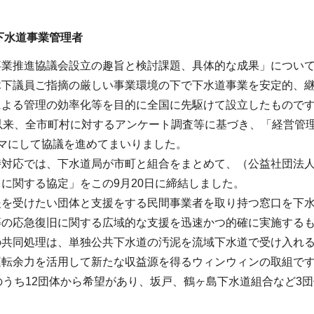
下水道事業管理者
事業推進協議会設立の趣旨と検討課題、具体的な成果」につい
木下議員ご指摘の厳しい事業環境の下で下水道事業を安定的、
による管理の効率化等を目的に全国に先駆けて設立したもので
立以来、全市町村に対するアンケート調査等に基づき、「経営管
マにして協議を進めてまいりました。
時対応では、下水道局が市町と組合をまとめて、（公益社団法
に関する協定」をこの9月20日に締結しました。
援を受けたい団体と支援をする民間事業者を取り持つ窓口を下
等の応急復旧に関する広域的な支援を迅速かつ的確に実施する
の共同処理は、単独公共下水道の汚泥を流域下水道で受け入れ
運転余力を活用して新たな収益源を得るウィンウィンの取組で
のうち12団体から希望があり、坂戸、鶴ヶ島下水道組合など3