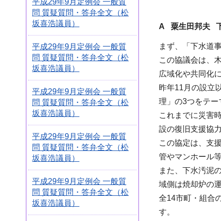
平成29年9月定例会 一般質
問 質疑質問・答弁全文（松
坂喜浩議員）
A 粟生田邦夫 
まず、「下水道
平成29年9月定例会 一般質
問 質疑質問・答弁全文（松
この協議会は、
坂喜浩議員）
広域化や共同化
昨年11月の設
平成29年9月定例会 一般質
理」の3つをテー
問 質疑質問・答弁全文（松
坂喜浩議員）
これまでに災害
設の復旧支援協力
平成29年9月定例会 一般質
この協定は、支
問 質疑質問・答弁全文（松
管やマンホール
坂喜浩議員）
また、下水汚泥
平成29年9月定例会 一般質
域側は焼却炉の
問 質疑質問・答弁全文（松
全14市町・組合
坂喜浩議員）
す。