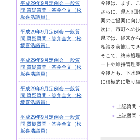
今後は、まず、
平成29年9月定例会 一般質
問 質疑質問・答弁全文（松
さらに、県と3
坂喜浩議員）
案のご提案に向
次に、市町への
平成29年9月定例会 一般質
県では、従来か
問 質疑質問・答弁全文（松
坂喜浩議員）
相談を実施して
そこで、終末処
平成29年9月定例会 一般質
ートや維持管理
問 質疑質問・答弁全文（松
今後とも、下水
坂喜浩議員）
に積極的に取り
平成29年9月定例会 一般質
問 質疑質問・答弁全文（松
坂喜浩議員）
上記質問
上記質問
平成29年9月定例会 一般質
問 質疑質問・答弁全文（松
坂喜浩議員）