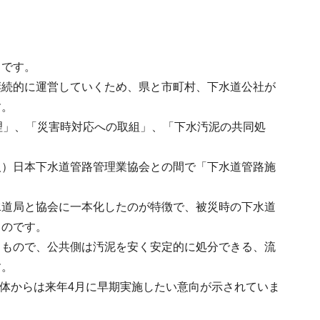
てです。
継続的に運営していくため、県と市町村、下水道公社が
す。
理」、「災害時対応への取組」、「下水汚泥の共同処
人）日本下水道管路管理業協会との間で「下水道管路施
水道局と協会に一本化したのが特徴で、被災時の下水道
ものです。
るもので、公共側は汚泥を安く安定的に処分できる、流
す。
団体からは来年4月に早期実施したい意向が示されていま