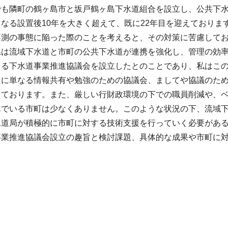
でも隣町の鶴ヶ島市と坂戸鶴ヶ島下水道組合を設立し、公共下
なる設置後10年を大きく超えて、既に22年目を迎えており
不測の事態に陥った際のことを考えると、その対策に苦慮して
県は流域下水道と市町の公共下水道が連携を強化し、管理の効率
よる下水道事業推進協議会を設立したとのことであり、私はこ
えに単なる情報共有や勉強のための協議会、ましてや協議のた
しております。また、厳しい行財政環境の下での職員削減や、
んでいる市町は少なくありません。このような状況の下、流域
水道局が積極的に市町に対する技術支援を行っていく必要があ
事業推進協議会設立の趣旨と検討課題、具体的な成果や市町に
。