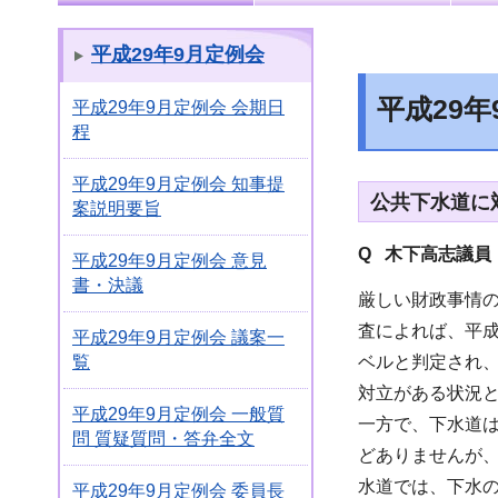
平成29年9月定例会
平成29
平成29年9月定例会 会期日
程
平成29年9月定例会 知事提
公共下水道に
案説明要旨
Q 木下高志議員
平成29年9月定例会 意見
書・決議
厳しい財政事情
査によれば、平成
平成29年9月定例会 議案一
ベルと判定され
覧
対立がある状況
平成29年9月定例会 一般質
一方で、下水道
問 質疑質問・答弁全文
どありませんが
水道では、下水
平成29年9月定例会 委員長