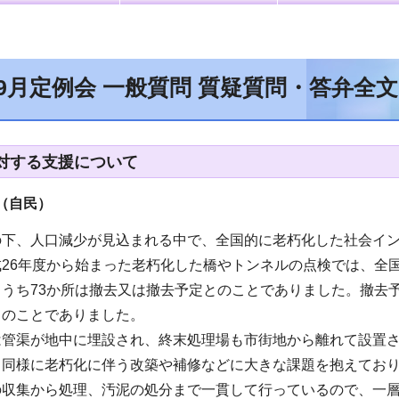
年9月定例会 一般質問 質疑質問・答弁全
対する支援について
（自民
）
の下、人口減少が見込まれる中で、全国的に老朽化した社会イ
26年度から始まった老朽化した橋やトンネルの点検では、全国
、うち73か所は撤去又は撤去予定とのことでありました。撤去
とのことでありました。
は管渠が地中に埋設され、終末処理場も市街地から離れて設置
、同様に老朽化に伴う改築や補修などに大きな課題を抱えており
の収集から処理、汚泥の処分まで一貫して行っているので、一