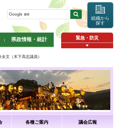
組織から
探す
緊急・防災
県政情報・統計
答弁全文（木下高志議員）
会
各種ご案内
議会広報