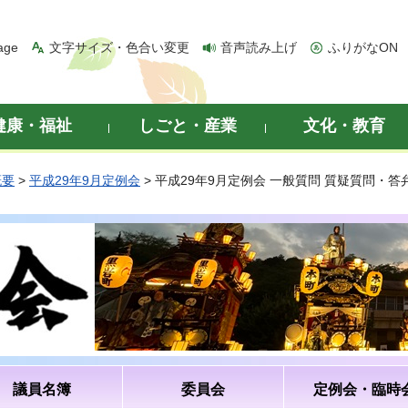
age
文字サイズ・色合い変更
音声読み上げ
ふりがなON
健康・福祉
しごと・産業
文化・教育
概要
>
平成29年9月定例会
> 平成29年9月定例会 一般質問 質疑質問・
議員名簿
委員会
定例会・臨時