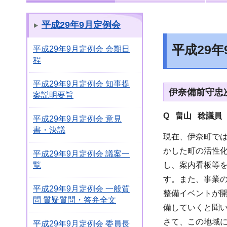
平成29年9月定例会
平成29
平成29年9月定例会 会期日
程
平成29年9月定例会 知事提
伊奈備前守忠
案説明要旨
Q 畠山 稔議員
平成29年9月定例会 意見
書・決議
現在、伊奈町で
かした町の活性
平成29年9月定例会 議案一
し、案内看板等
覧
す。また、事業の
平成29年9月定例会 一般質
整備イベントが開
問 質疑質問・答弁全文
備していくと聞
さて、この地域
平成29年9月定例会 委員長