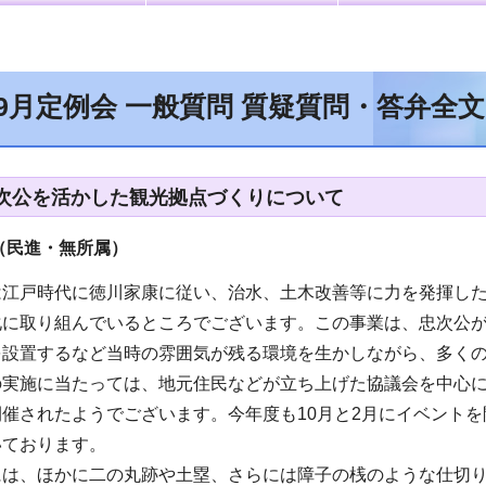
年9月定例会 一般質問 質疑質問・答弁全
次公を活かした観光拠点づくりについて
（民進・無所属
）
は江戸時代に徳川家康に従い、治水、土木改善等に力を発揮し
化に取り組んでいるところでございます。この事業は、忠次公
を設置するなど当時の雰囲気が残る環境を生かしながら、多く
実施に当たっては、地元住民などが立ち上げた協議会を中心に
催されたようでございます。今年度も10月と2月にイベントを開
いております。
には、ほかに二の丸跡や土塁、さらには障子の桟のような仕切