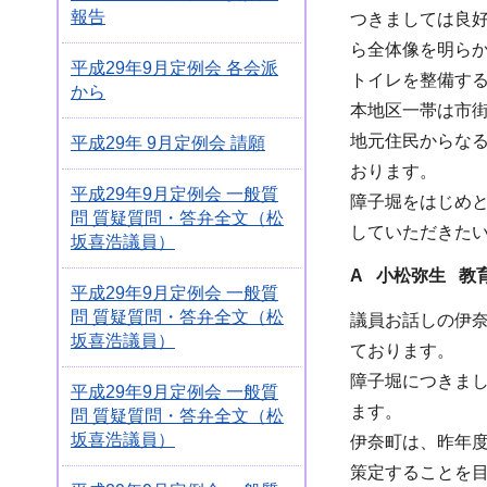
報告
つきましては良
ら全体像を明ら
平成29年9月定例会 各会派
トイレを整備す
から
本地区一帯は市街
地元住民からな
平成29年 9月定例会 請願
おります。
平成29年9月定例会 一般質
障子堀をはじめ
問 質疑質問・答弁全文（松
していただきた
坂喜浩議員）
A 小松弥生 教
平成29年9月定例会 一般質
問 質疑質問・答弁全文（松
議員お話しの伊
坂喜浩議員）
ております。
障子堀につきま
平成29年9月定例会 一般質
ます。
問 質疑質問・答弁全文（松
坂喜浩議員）
伊奈町は、昨年
策定することを