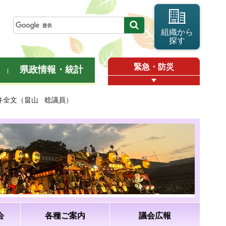
組織から
探す
緊急・防災
県政情報・統計
答弁全文（畠山 稔議員）
会
各種ご案内
議会広報