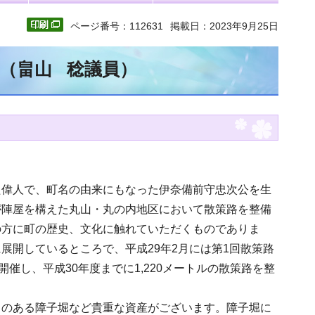
ページ番号：112631
掲載日：2023年9月25日
文（畠山 稔議員）
た偉人で、町名の由来にもなった伊奈備前守忠次公を生
が陣屋を構えた丸山・丸の内地区において散策路を整備
の方に町の歴史、文化に触れていただくものでありま
展開しているところで、平成29年2月には第1回散策路
催し、平成30年度までに1,220メートルの散策路を整
りのある障子堀など貴重な資産がございます。障子堀に