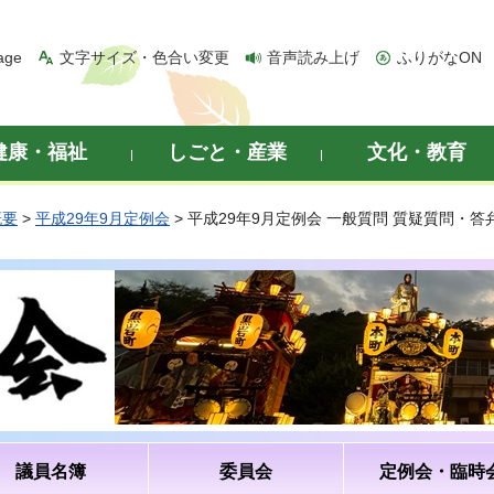
age
文字サイズ・色合い変更
音声読み上げ
ふりがなON
健康・福祉
しごと・産業
文化・教育
概要
>
平成29年9月定例会
> 平成29年9月定例会 一般質問 質疑質問・
議員名簿
委員会
定例会・臨時