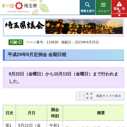
彩の国 埼玉県
緊急・防
情報を探す
メニュー
災
ページ番号：110839
掲載日：2023年9月25日
平成29年9月定例会 会期日程
9月22日（金曜日）から10月13日（金曜日）まで行われま
した。
画面サイズで表示
開会
日次
月日
摘要
時刻
第1
9月22日（金
午前1