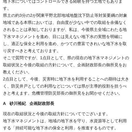
地下水についてはコントロールできる経験を持つ土地でもありま
す。
県土の約3分の2が関東平野北部地域地盤沈下防止等対策要綱の対象
地域である本県においては、自由度が少ない中での取組を余儀なく
されることは承知しておりますが、私は、今後県土全域にわたる地
下水マネジメントを進め、目には見えない地下水の実態を明確に
し、適正な保全と利用を進め、かつての豊富できれいな地下水を取
り戻すべきと考えております。
そこで質問ですが、1点目として、県の現在の地下水マネジメントの
取組状況と今後の取組の方針について、企画財政部長の御所見をお
教えください。
2点目として、今後、災害時に地下水を利用することへの期待は大き
く、防災井戸としての利用などについては県が主導的役割を担うべ
きと考えます。危機管理防災部長の御所見をお聞かせください。
A 砂川裕紀 企画財政部長
現在の取組状況と今後の取組方針についてでございます。
地下水マネジメントは、地域の地下水を守り、水資源等として利用
する「持続可能な地下水の保全と利用」を推進するものです。