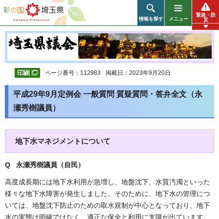
彩の国 埼玉県
緊急・防
情報を探す
メニュー
災
ページ番号：112983
掲載日：2023年9月20日
平成29年9月定例会 一般質問 質疑質問・答弁全文（永
瀬秀樹議員）
地下水マネジメントについて
Q 永瀬秀樹議員（自民
）
高度成長期には地下水利用が急増し、地盤沈下、水質汚濁といった
様々な地下水障害が発生しました。そのために、地下水の管理につ
いては、地盤沈下防止のための取水規制が中心となっており、地下
水の実態は明確ではなく、適正な保全と利用に支障が出ています。