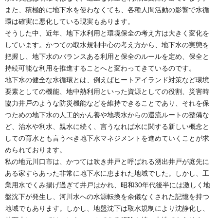
また、積極的に地下水を使わなくても、各種人間活動の影響で水循
環は確実に悪化している現実もあります。
そうした中、近年、地下水利用と環境保全の考え方は大きく変化を
しています。かつての取水規制中心の考え方から、地下水の実態を
把握し、地下水のバランスある利用と保全のルールを定め、保全と
持続可能な利用を推進することへと変わってきているのです。
地下水の健全な水循環とは、例えばヒートアイランド対策など環境
要素としての機能、地中熱利用といった資源としての役割、災害時
協力井戸のような防災機能などを維持できることであり、それを保
つための地下水の人工的かん養や地表水からの還流ルートの整備な
ど、治水や利水、親水に続く、言うなれば水に関する新しい概念と
しての育水とも言うべき地下水マネジメントを進めていくことが求
められております。
私の地元川口市は、かつては吹き井戸と呼ばれる湧出井戸が庭先に
ある家すらあった非常に地下水に恵まれた地域でした。しかし、工
業用水でくみ揚げ過ぎて井戸はかれ、昭和30年代後半には激しく地
盤沈下が発生し、河川水への水源転換を余儀なくされた記憶を持つ
地域でもあります。しかし、地盤沈下は取水規制により沈静化し、