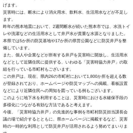
げます。
災害時には、断水により消火用水、飲料水、生活用水などが不足し
ます。
昨年の熊本地震において、2週間断水が続いた熊本市では、水洗トイ
レや洗濯などの生活用水として井戸水が貴重な水源となりました。
本県では5か所の防災基地や17か所の県営公園などに防災井戸を整
備しています。
また、個人や企業などが所有する井戸を災害時に開放し、生活用水
などとして近隣住民に提供する、いわゆる「災害時協力井戸」の取
組を行っている市町村もございます。
この井戸は、現在、県内26の市町村において1,800か所を超える数
が登録されており、ホームページや防災マップへの掲載、看板設置
などにより近隣住民への周知を図っている例もございます。
このように地下水を利用することは、災害時における水確保手段の
多様化につながる有効な方法であると考えます。
今後、「災害時協力井戸」の先進的な事例を市町村防災担当課長会
議の場で紹介するとともに、県ホームページに掲載するなど、災害
時の一時的な利用として防災井戸が活用されるよう努めてまいりま