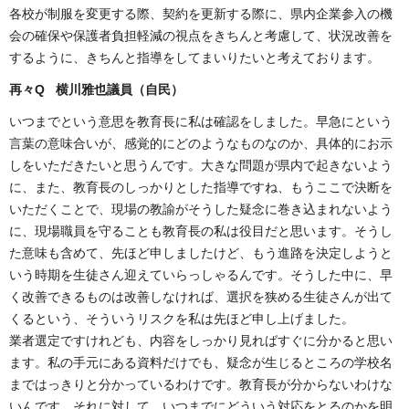
各校が制服を変更する際、契約を更新する際に、県内企業参入の機
会の確保や保護者負担軽減の視点をきちんと考慮して、状況改善を
するように、きちんと指導をしてまいりたいと考えております。
再々Q 横川雅也議員（自民
）
いつまでという意思を教育長に私は確認をしました。早急にという
言葉の意味合いが、感覚的にどのようなものなのか、具体的にお示
しをいただきたいと思うんです。大きな問題が県内で起きないよう
に、また、教育長のしっかりとした指導ですね、もうここで決断を
いただくことで、現場の教諭がそうした疑念に巻き込まれないよう
に、現場職員を守ることも教育長の私は役目だと思います。そうし
た意味も含めて、先ほど申しましたけど、もう進路を決定しようと
いう時期を生徒さん迎えていらっしゃるんです。そうした中に、早
く改善できるものは改善しなければ、選択を狭める生徒さんが出て
くるという、そういうリスクを私は先ほど申し上げました。
業者選定ですけれども、内容をしっかり見ればすぐに分かると思い
ます。私の手元にある資料だけでも、疑念が生じるところの学校名
まではっきりと分かっているわけです。教育長が分からないわけな
いんです。それに対して、いつまでにどういう対応をとるのかを明