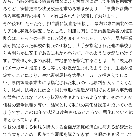
から、当時の県議会議員複数名により教育局に対して事情を聴取す
るなど、実情把握や状況改善を求める動きがあり、「県費外諸費に
係る事務処理の手引き」が作成されたと認識しております。
その後10年たった今、担当課に調査を依頼し、県内の東西南北のエ
リア別に状況を調査したところ、制服に関して県内製造業者の指定
割合は、たったの一割にしか過ぎませんでした。しかも、県内事業
者が指定された学校の制服の価格は、大手が指定された他の学校よ
りも明らかに安価であるにもかかわらず、そのような状況なわけで
す。学校側が制服の素材、生地までを指定することは、言い換えれ
ばメーカーを指定するに等しい状況が生まれるようです。生地を指
定することにより、生地素材原料を大手メーカーが押さえてしま
い、県内製造事業者には指定された制服の生地原料が入りにくくな
り、結果、技術的には全く同じ制服の製造が可能である県内事業者
が競争に入れないという状況が生まれているようです。そのことが
価格の競争原理を奪い、結果として制服の高価格設定を招いている
ようです。この10年で状況は改善されるどころか、悪化している結
果となっています。
学校の指定する制服を購入する金額が家庭経済面に与える影響はと
ても大きいため、現在でも夏服を購入できず、冬服のまま過ごして