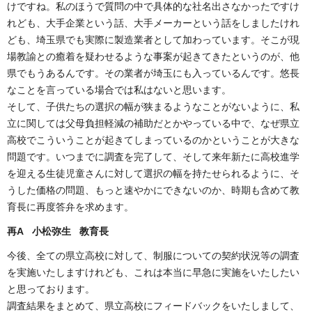
けですね。私のほうで質問の中で具体的な社名出さなかったですけ
れども、大手企業という話、大手メーカーという話をしましたけれ
ども、埼玉県でも実際に製造業者として加わっています。そこが現
場教諭との癒着を疑わせるような事案が起きてきたというのが、他
県でもうあるんです。その業者が埼玉にも入っているんです。悠長
なことを言っている場合では私はないと思います。
そして、子供たちの選択の幅が狭まるようなことがないように、私
立に関しては父母負担軽減の補助だとかやっている中で、なぜ県立
高校でこういうことが起きてしまっているのかということが大きな
問題です。いつまでに調査を完了して、そして来年新たに高校進学
を迎える生徒児童さんに対して選択の幅を持たせられるように、そ
うした価格の問題、もっと速やかにできないのか、時期も含めて教
育長に再度答弁を求めます。
再A 小松弥生 教育長
今後、全ての県立高校に対して、制服についての契約状況等の調査
を実施いたしますけれども、これは本当に早急に実施をいたしたい
と思っております。
調査結果をまとめて、県立高校にフィードバックをいたしまして、