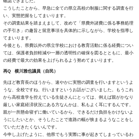
確認できました。
こうしたことから、早急に全ての県立高校の制服に関する調査を行
い、実態把握をしてまいります。
その調査結果を踏まえまして、改めて「県費外諸費に係る事務処理
の手引き」の趣旨と留意事項を具体的に示しながら、学校を指導し
てまいります。
今後とも、県費以外の県立学校における教育活動に係る経費につい
ては、保護者負担軽減や一層の透明性の確保を図るとともに、最小
の経費で最大の効果を上げられるよう努めてまいります。
再Q 横川雅也議員（自民
）
先ほど教育長のほうから、速やかに実態の調査を行いますというよ
うな、全校ですね、行いますというお話がございました。もうこれ
から高校進学を控えている生徒さんにとっては、例えば親がかなり
厳しい家庭経済状況にある方なんかは、私もよく耳にするんです。
親が一所懸命寝ずに働いているから、できるだけ負担をかけないよ
うにしたいとか、そうしたことで進路の幅が狭まるようなことをし
ていただきたくないんです。
今申し上げたように、他県でもう実際に事が起きてしまっているわ