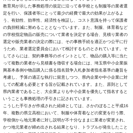
教育局が示した事務処理の規定に沿って各学校とも制服等の業者選
定を行い、保護者等にとって最少の経費で最大の効果が上がるよ
う、有効性、効率性、経済性を検証し、コスト意識を持って保護者
の負担軽減に努めることとなっています。また、制服、体育着など
の学校指定物品の販売について業者を決定する場合、見積り業者の
選定や販売業者の決定の際には、その事務手続を適正かつ公平に行
うため、業者選定委員会において検討するものとされています。そ
してさらには、契約事務等のポイントとして、物品の購入等に当た
って複数の業者から見積書を徴収する場合には、埼玉県中小企業振
興基本条例や物品購入に係る指名競争入札参加者指名基準の趣旨を
考慮し、予算の適正な執行に留意しつつ、県内企業や中小企業に対
しての配慮も必要とする旨が記載されています。また、原則として
県内業者であること、大企業よりも中小企業を優先して指名すると
いうことも事務処理の手引きに記されています。
こうした手引きが作成された経緯としては、さかのぼること平成16
年、複数の県立高校において、制服や体育着などの変更を行う際、
学校側から地元業者に対し説明が不十分なままに業者が変更され、
かつ地元業者が締め出される結果となり、トラブルが発生したこと