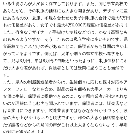
いる生徒さんが大変多く存在しております。また、同じ県立高校で
ありながら、その制服の価格にも大きな開きがあり、デザインに差
はあるものの、夏服、冬服を合わせた男子用制服の合計で最大5万円
もの価格差があり、女子でも最大4万6,000円程度の価格差がありま
した。有名なデザイナーが手掛けた制服などでは、かなり高額なも
のもあるようですが、そうしたものは私立学校に多いものです。県
立高校でもこれだけの差があることに、保護者からも疑問の声が上
がっているようです。例えば、兄弟が別々の県立学校へ進学をし
て、兄は3万円、弟は8万円の制服といったように、制服価格にこれ
だけ大きな差があれば、保護者としては疑問に思うことも当然で
す。
また、県内の制服製造業者からは、生徒個々に応じた採寸対応やア
フターフォローなどを含め、製品の質も価格も大手メーカーよりも
安価に生徒、保護者に提供できるのに、なぜ県内業者が指定されな
いのか理解に苦しむ声も聞かれています。保護者には、販売店など
は直接目につきますが、製造業者まではなかなか分かりづらく、改
善の声が上がりづらいのも現状ですが、昨今の大きな価格差を感じ
た保護者などからの疑問の声がこれ以上大きくならないよう、早期
の対応が求められます。