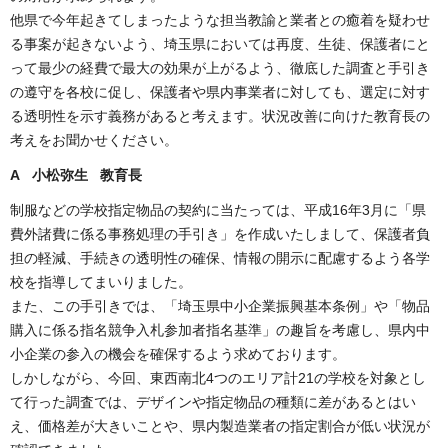
他県で今年起きてしまったような担当教諭と業者との癒着を疑わせ
る事案が起きないよう、埼玉県においては再度、生徒、保護者にと
って最少の経費で最大の効果が上がるよう、徹底した調査と手引き
の遵守を各校に促し、保護者や県内事業者に対しても、選定に対す
る透明性を示す義務があると考えます。状況改善に向けた教育長の
考えをお聞かせください。
A 小松弥生 教育長
制服などの学校指定物品の契約に当たっては、平成16年3月に「県
費外諸費に係る事務処理の手引き」を作成いたしまして、保護者負
担の軽減、手続きの透明性の確保、情報の開示に配慮するよう各学
校を指導してまいりました。
また、この手引きでは、「埼玉県中小企業振興基本条例」や「物品
購入に係る指名競争入札参加者指名基準」の趣旨を考慮し、県内中
小企業の参入の機会を確保するよう求めております。
しかしながら、今回、東西南北4つのエリア計21の学校を対象とし
て行った調査では、デザインや指定物品の種類に差があるとはい
え、価格差が大きいことや、県内製造業者の指定割合が低い状況が