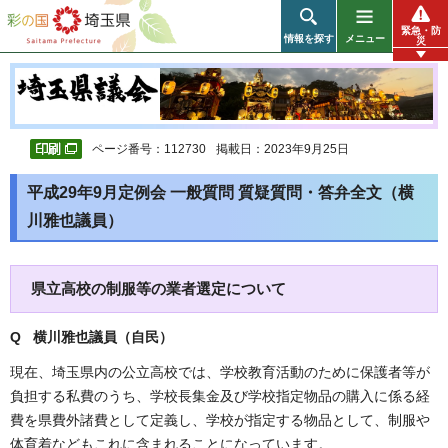
彩の国 埼玉県
緊急・防
情報を探す
メニュー
災
ページ番号：112730
掲載日：2023年9月25日
平成29年9月定例会 一般質問 質疑質問・答弁全文（横
川雅也議員）
県立高校の制服等の業者選定について
Q 横川雅也議員（自民
）
現在、埼玉県内の公立高校では、学校教育活動のために保護者等が
負担する私費のうち、学校長集金及び学校指定物品の購入に係る経
費を県費外諸費として定義し、学校が指定する物品として、制服や
体育着などもこれに含まれることになっています。