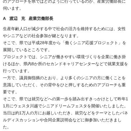
のアプローチを県ではどのように行っているのか、産業労働部長に
伺います。
A 渡辺 充 産業労働部長
生産年齢人口が減少する中で社会の活力を維持するためには、女性
やシニアなどの社会参加が鍵となります。
そこで、県では平成28年度から「働くシニア応援プロジェクト」を
展開しているところです。
プロジェクトでは、シニアが働きやすい環境づくりを企業に働き掛
けるほか、県内8か所のセカンドキャリアセンターなどで就業支援を
行っています。
一方で、議員御指摘のとおり、より多くのシニアの方に働くことを
意識していただく、その背中をひと押しするためのアプローチも重
要です。
そこで、県では就労などへの第一歩を踏み出すきっかけとして昨年1
1月にウェスタ川越でシニアドリームフェスタを開催いたしました。
当日は約1万人の方にお越しいただき、就労などをテーマとしたパネ
ルディスカッションや合同企業説明会などに御参加いただきまし
た。