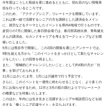
今年度はこうした取組を更に進めるとともに、切れ目のない情報発
信を行っているところです。
このため、「アクティブシニア」リレートークを開催しています。
これは第一線で活躍するシニアの方を講師とした講演会をメイン
に、就労などをテーマとしたイベントを県内4地域で行うものです。
皮切りの7月に開催した春日部会場では、春日部高校出身、青島健太
さんの講演会、セカンドキャリアを考えるワークショップなどを開
催いたしました。
9月には熊谷市で開催し、この2回の開催を通じたアンケートでは、
9割を超える方から「このイベントをきっかけとして新たなチャレン
ジをしたい」との回答を得ました。
また、「積極的にチャレンジしたいこと」として約4割の方が「仕
事」を挙げておられます。
11月にはさいたま市、1月には川越市で行う予定です。
さらに、このイベントを一過性に終わらせることなく、より多くの
方にお知らせするため、12月と3月の彩の国だよりでリレートーク
の概要などを特集いたします。
このほか、年内には生き生きと活躍するシニアや相談窓口などを紹
介する「働くシニア応援サイト」を立ち上げます。