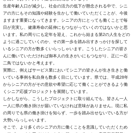
生産年齢人口が減少し、社会の活力の低下が懸念される中で、シニ
アの方にもその知識や経験を生かして働いていただくことが、今後
ますます重要になってきます。シニアの方にとっても働くことで毎
日が充実し、健康寿命の延伸にもつながっていくのではないかと思
います。私の周りにも定年を迎え、これから始まる第2の人生をどの
ように過ごしていくのか、その第一歩を踏み出すきっかけを探して
いるシニアの方が数多くいらっしゃいます。こうしたシニアの皆さ
んに働いていただければ御本人の生きがいにもつながり、正に一石
二鳥ではないかと考えます。
実際に、例えばサービス業においてシニアの皆さんが生き生きと働
いている事例を私自身も数多く目にしています。県では、平成28年
からシニアの方がその意欲や希望に応じて働くことができるよう働
くシニア応援プロジェクトを展開しています。
しかしながら、こうしたプロジェクトに取り組んでも、皆さん一人
一人に県の働き掛けが届いていなければ意味がありません。現に私
の周りでも県の働き掛けを知らず、一歩を踏み出せないでいる方が
大勢いらっしゃいます。
そこで、より多くのシニアの方に働くことを意識していただくため