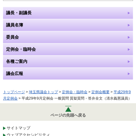
議長・副議長
議員名簿
委員会
定例会・臨時会
各種ご案内
議会広報
トップページ
>
埼玉県議会トップ
>
定例会・臨時会
>
定例会概要
>
平成29年9
月定例会
> 平成29年9月定例会 一般質問 質疑質問・答弁全文（清水義憲議員）
ページの先頭へ戻る
サイトマップ
ウェブアクセシビリティ