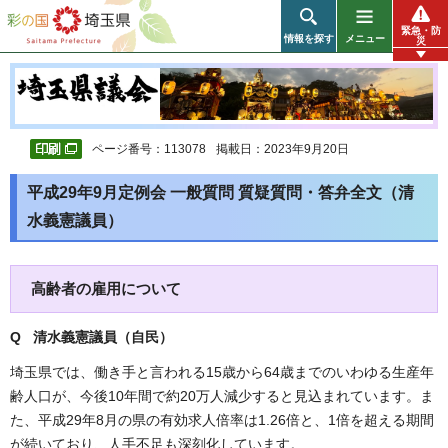
彩の国 埼玉県
緊急・防
情報を探す
メニュー
災
ページ番号：113078
掲載日：2023年9月20日
平成29年9月定例会 一般質問 質疑質問・答弁全文（清
水義憲議員）
高齢者の雇用について
Q 清水義憲議員（自民
）
埼玉県では、働き手と言われる15歳から64歳までのいわゆる生産年
齢人口が、今後10年間で約20万人減少すると見込まれています。ま
た、平成29年8月の県の有効求人倍率は1.26倍と、1倍を超える期間
が続いており、人手不足も深刻化しています。