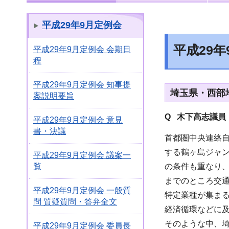
平成29年9月定例会
平成29
平成29年9月定例会 会期日
程
平成29年9月定例会 知事提
埼玉県・西部
案説明要旨
Q 木下高志議員
平成29年9月定例会 意見
書・決議
首都圏中央連絡
する鶴ヶ島ジャ
平成29年9月定例会 議案一
の条件も重なり
覧
までのところ交
平成29年9月定例会 一般質
特定業種が集ま
問 質疑質問・答弁全文
経済循環などに
そのような中、
平成29年9月定例会 委員長