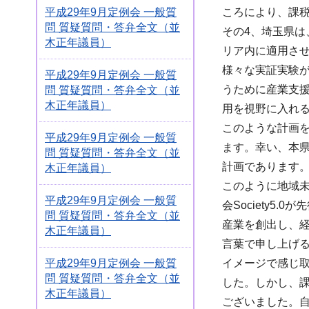
ころにより、課
平成29年9月定例会 一般質
問 質疑質問・答弁全文（並
その4、埼玉県は
木正年議員）
リア内に適用させ
様々な実証実験
平成29年9月定例会 一般質
うために産業支援
問 質疑質問・答弁全文（並
木正年議員）
用を視野に入れ
このような計画
平成29年9月定例会 一般質
ます。幸い、本県
問 質疑質問・答弁全文（並
計画であります
木正年議員）
このように地域
平成29年9月定例会 一般質
会Society
問 質疑質問・答弁全文（並
産業を創出し、
木正年議員）
言葉で申し上げ
イメージで感じ
平成29年9月定例会 一般質
問 質疑質問・答弁全文（並
した。しかし、
木正年議員）
ございました。