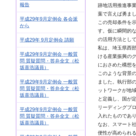
報告
跡地活用推進事
葉で言えば勇ま
平成29年9月定例会 各会派
この売却条件を
から
す。仮に瞬間的
の活用方法とし
平成29年 9月定例会 請願
私は、埼玉県西
平成29年9月定例会 一般質
ける産業振興の
問 質疑質問・答弁全文（松
におさめた構想
坂喜浩議員）
このような背景
ました。執行部
平成29年9月定例会 一般質
問 質疑質問・答弁全文（松
ットワークが地
坂喜浩議員）
と定義し、国が
リーディングプ
平成29年9月定例会 一般質
入れたものであ
問 質疑質問・答弁全文（松
坂喜浩議員）
なお、スマート社
便性が高められる