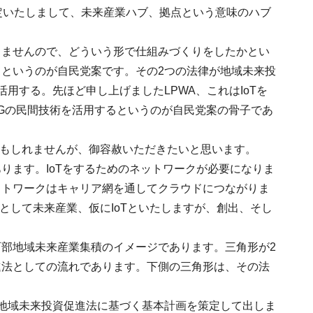
定いたしまして、未来産業ハブ、拠点という意味のハブ
りませんので、どういう形で仕組みづくりをしたかとい
というのが自民党案です。その2つの法律が地域未来投
用する。先ほど申し上げましたLPWA、これはIoTを
Gの民間技術を活用するというのが自民党案の骨子であ
かもしれませんが、御容赦いただきたいと思います。
通信であります。IoTをするためのネットワークが必要になりま
ットワークはキャリア網を通してクラウドにつながりま
として未来産業、仮にIoTといたしますが、創出、そし
部地域未来産業集積のイメージであります。三角形が2
進法としての流れであります。下側の三角形は、その法
地域未来投資促進法に基づく基本計画を策定して出しま