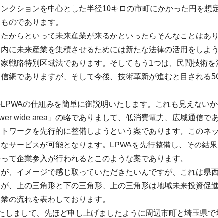
ャンクションを中心とした半径10キロの市町にかかった円を想
るものであります。
したからといって未来産業が来るかといったらそんなことはあ
ア内に未来産業を集積させるためには新たな法律の活用をしよう
家戦略特別区域法であります。そしてもう1つは、民間技術を活
通信網でありますが、そして今後、技術革新が進むと目される5
LPWAの仕組みを簡単に御説明いたします。これも見えない
 power wide area」の略でありまして、低消費電力、広域
ットワークを先行的に整備しようという案であります。このネ
なサービスが可能となります。LPWAを先行整備し、その結果
かって企業参入が行われるとこのような案であります。
うが、イメージで感じ取っていただきたいんですが、これは県西
すが、上の三角形と下の三角形、上の三角形は地域未来投資促
事業の流れを表わしております。
いたしまして、先ほど申し上げましたように周辺市町と埼玉県で