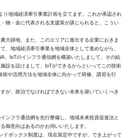
より地域経済牽引事業計画を立てます。これが承認され
人・物・金に代表される支援策が講じられると、こうい
、農大跡地、また、このエリアに進出する企業におきま
して、地域経済牽引事業を地域全体として進めながら、
A、IoTのインフラ通信網を構築いたしまして、その結
施設を設けまして、IoTができるからといってこの技術
の技術や活用方法を地域全体に向かって研修、講習を行
ますが、政治でなければできない未来を築いていくべき
のインフラ通信網を先行整備し、地域未来投資促進法と
する御意向はあるのかお伺いいたします。
ンドボックス制度は、現在策定中ですが、でき上がって