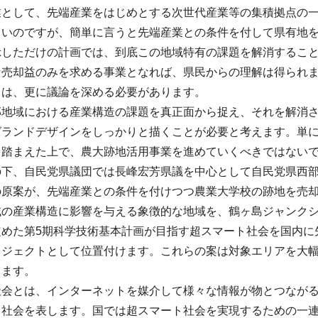
業として、先端産業をはじめとする次世代産業等の集積拠点の
しいのですが、簡単に言うと先端産業との条件を付して県有地
示しただけの計画では、到底この地域特有の課題を解消するこ
な売却益のみを求める事業となれば、県民からの理解は得られ
ては、更に議論を深める必要があります。
部地域における産業構造の課題を真正面から捉え、それを解消
グランドデザインをしっかりと描くことが必要と考えます。単
を踏まえた上で、農大跡地活用事業を進めていくべきではない
の下、自民党県議団では長峰宏芳県議を中心として自民党県西
の原案が、先端産業との条件を付けつつ農業大学校の跡地を売
域の産業構造に影響を与える象徴的な地域を、鶴ヶ島ジャンクシ
定めた第5期科学技術基本計画が目指す超スマート社会を国内に
ロジェクトとして位置付けます。これらの案は対象エリアを大
ります。
会とは、インターネットを媒介して様々な情報が物とつながる
社会を表します。国では超スマート社会を実現するための一連の取組