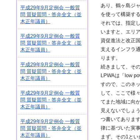
あり、鶴ヶ島ジ
平成29年9月定例会 一般質
を使って構築す
問 質疑質問・答弁全文（並
木正年議員）
それでは、指定
いますと、エリ
平成29年9月定例会 一般質
資促進法と改正国
問 質疑質問・答弁全文（並
支えるインフラ
木正年議員）
ります。
平成29年9月定例会 一般質
続きまして、その
問 質疑質問・答弁全文（並
LPWAは「low
木正年議員）
すので、このネ
して、ここで様々
平成29年9月定例会 一般質
問 質疑質問・答弁全文（並
てまた地域に向
木正年議員）
見えないでしょ
つ書いてありま
平成29年9月定例会 一般質
律に基づいた実
問 質疑質問・答弁全文（並
木正年議員）
まず、その1と