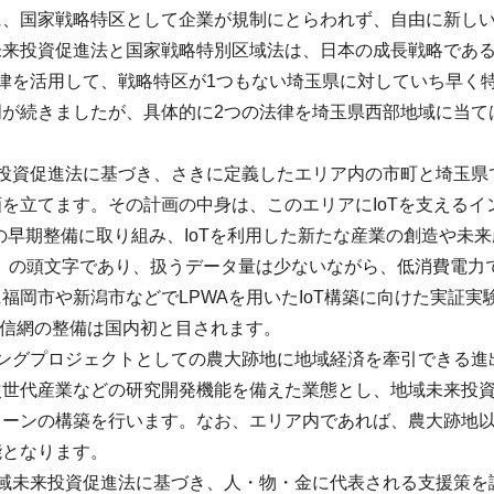
に、国家戦略特区として企業が規制にとらわれず、自由に新し
未来投資促進法と国家戦略特別区域法は、日本の成長戦略である
律を活用して、戦略特区が1つもない埼玉県に対していち早く
明が続きましたが、具体的に2つの法律を埼玉県西部地域に当て
来投資促進法に基づき、さきに定義したエリア内の市町と埼玉県
を立てます。その計画の中身は、このエリアにIoTを支えるイ
の早期整備に取り組み、IoTを利用した新たな産業の創造や未来
e area」の頭文字であり、扱うデータ量は少ないながら、低消費
福岡市や新潟市などでLPWAを用いたIoT構築に向けた実証
通信網の整備は国内初と目されます。
ィングプロジェクトとしての農大跡地に地域経済を牽引できる進
次世代産業などの研究開発機能を備えた業態とし、地域未来投
ェーンの構築を行います。なお、エリア内であれば、農大跡地
能となります。
地域未来投資促進法に基づき、人・物・金に代表される支援策を