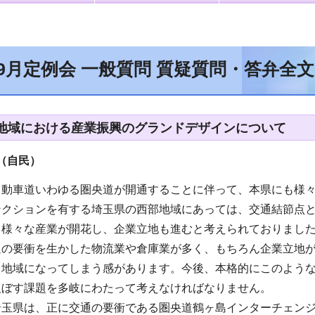
年9月定例会 一般質問 質疑質問・答弁全
地域における産業振興のグランドデザインについて
（自民
）
自動車道いわゆる圏央道が開通することに伴って、本県にも様
ンクションを有する埼玉県の西部地域にあっては、交通結節点
、様々な産業が開花し、企業立地も進むと考えられておりまし
通の要衝を生かした物流業や倉庫業が多く、もちろん企業立地
る地域になってしまう感があります。今後、本格的にこのよう
及ぼす課題を多岐にわたって考えなければなりません。
埼玉県は、正に交通の要衝である圏央道鶴ヶ島インターチェン