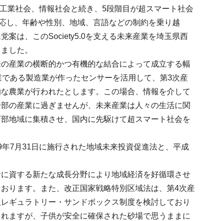
社会、工業社会、情報社会と続き、5段階目が超スマート社会
く対応し、年齢や性別、地域、言語などの制約を乗り越
、このSociety5.0を支える未来産業を埼玉県西
しました。
来の産業の横断的かつ有機的な結合によって成立する幅
業である製造業が作ったセンサーを活用して、第3次産
的な農業が行われたとします。この場合、情報を介して
一部の産業に過ぎませんが、未来産業は人々の生活に関
西部地域に集積させ、国内に先駆けて超スマート社会を
年7月31日に施行された地域未来投資促進法と、平成
命に資する新たな成長分野により地域経済を好循環させ
おります。また、改正国家戦略特別区域法は、第4次産
版レギュラトリー・サンドボックス制度を検討しており
されますが、子供が安全に確保された砂場で思うままに