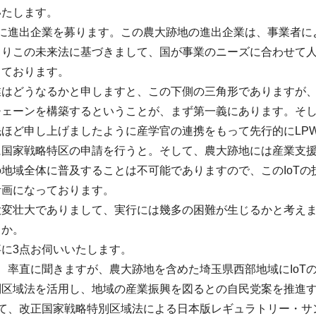
いたします。
地に進出企業を募ります。この農大跡地の進出企業は、事業者に
よりこの未来法に基づきまして、国が事業のニーズに合わせて
っております。
業はどうなるかと申しますと、この下側の三角形でありますが
チェーンを構築するということが、まず第一義にあります。そ
ほど申し上げましたように産学官の連携をもって先行的にLPW
国家戦略特区の申請を行うと。そして、農大跡地には産業支援
地域全体に普及することは不可能でありますので、このIoT
計画になっております。
大変壮大でありまして、実行には幾多の困難が生じるかと考え
うか。
に3点お伺いいたします。
、率直に聞きますが、農大跡地を含めた埼玉県西部地域にIoT
別区域法を活用し、地域の産業振興を図るとの自民党案を推進
して、改正国家戦略特別区域法による日本版レギュラトリー・サ