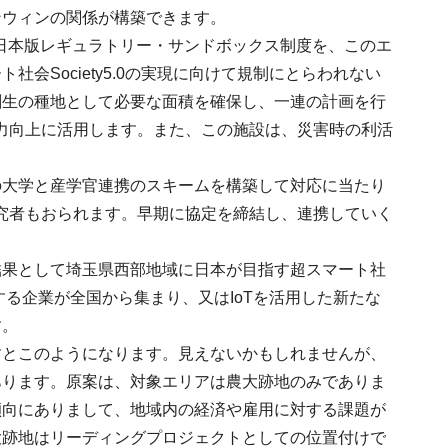
ンウィンの関係が構築できます。
く日本版レギュラトリー・サンドボックス制度を、このエ
Society5.0の実現に向けて規制にとらわれない
創生の種地として必要な面積を確保し、一連の計画を行
活力向上に活用します。また、この施設は、災害時の利活
の大学と産学官連携のスキームを構築して対応に当たり
研究者もおられます。早期に協定を締結し、連携していく
結果として埼玉県西部地域に日本が目指す超スマート社
引する企業が全国から集まり、又はIoTを活用した新たな
す。
すとこのようになります。見えないかもしれませんが、
あります。原案は、対象エリアは農大跡地のみでありま
傾向にありまして、地域内の経済や雇用に対する課題が
大跡地はリーディングプロジェクトとしての位置付けで