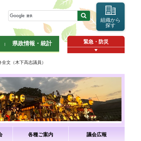
組織から
探す
緊急・防災
県政情報・統計
答弁全文（木下高志議員）
会
各種ご案内
議会広報