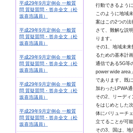
平成29年9月定例会 一般質
行動できるよう
問 質疑質問・答弁全文（松
このように地域
坂喜浩議員）
案はこの2つの法
さて、難解な説
平成29年9月定例会 一般質
問 質疑質問・答弁全文（松
ります。
坂喜浩議員）
その1、地域未
るための基本計画
平成29年9月定例会 一般質
通信である5G等
問 質疑質問・答弁全文（松
坂喜浩議員）
power wid
であります。既に
平成29年9月定例会 一般質
加わったLPWA
問 質疑質問・答弁全文（松
その2、リーデ
坂喜浩議員）
をはじめとした
平成29年9月定例会 一般質
体にバリューチ
問 質疑質問・答弁全文（松
立てることが可
坂喜浩議員）
その3、国は、