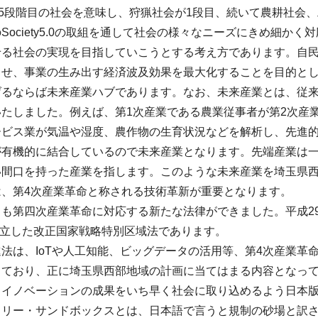
5.0とは5段階目の社会を意味し、狩猟社会が1段目、続いて農耕
Society5.0の取組を通して社会の様々なニーズにきめ細か
る社会の実現を目指していこうとする考え方であります。自民党案は
させ、事業の生み出す経済波及効果を最大化することを目的と
げるならば未来産業ハブであります。なお、未来産業とは、従
たしました。例えば、第1次産業である農業従事者が第2次産
ービス業が気温や湿度、農作物の生育状況などを解析し、先進
が有機的に結合しているので未来産業となります。先端産業は
い間口を持った産業を指します。このような未来産業を埼玉県
は、第4次産業革命と称される技術革新が重要となります。
も第四次産業革命に対応する新たな法律ができました。平成29
に成立した改正国家戦略特別区域法であります。
法は、IoTや人工知能、ビッグデータの活用等、第4次産業革
しており、正に埼玉県西部地域の計画に当てはまる内容となって
、イノベーションの成果をいち早く社会に取り込めるよう日本
トリー・サンドボックスとは、日本語で言うと規制の砂場と訳