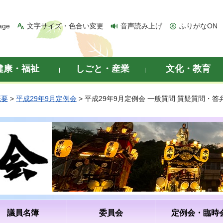
age
文字サイズ・色合い変更
音声読み上げ
ふりがなON
健康・福祉
しごと・産業
文化・教育
概要
>
平成29年9月定例会
> 平成29年9月定例会 一般質問 質疑質問・
議員名簿
委員会
定例会・臨時