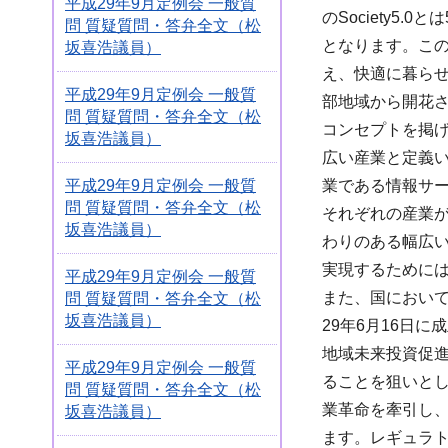
平成29年9月定例会 一般質
のSociety
問 質疑質問・答弁全文（松
となります。この
坂喜浩議員）
え、快適に暮らせ
平成29年9月定例会 一般質
部地域から開花
問 質疑質問・答弁全文（松
コンセプトを掲
坂喜浩議員）
広い産業と定義い
業である情報サ
平成29年9月定例会 一般質
問 質疑質問・答弁全文（松
それぞれの産業
坂喜浩議員）
わりのある幅広
実現するために
平成29年9月定例会 一般質
また、国において
問 質疑質問・答弁全文（松
坂喜浩議員）
29年6月16日
地域未来投資促進
平成29年9月定例会 一般質
ることを狙いと
問 質疑質問・答弁全文（松
業革命を牽引し
坂喜浩議員）
ます。レギュラ