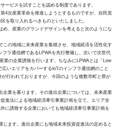
いサービスを試すことを認める制度であります。
第4次産業革命を推進しようとするものですが、自民党
特区を取り入れるべきものといたしました。
はめ、産業のグランドデザインを考えると次のようにな
でこの地域に未来産業を集積させ、地域経済を活性化す
ンフラ通信網であるLPWAを先行整備し、次いで次世代
産業の企業誘致を行います。ちなみにLPWAとは「Low
電力で広いエリアをカバーするIoTのインフラ通信網のこと
実験が行われておりますが、今回のような複数市町と県が
出企業を募ります。その進出企業については、未来産業
資促進法による地域経済牽引事業計画を立て、エリア全
以外に誘致する企業においても地域経済牽引事業計画を
講じます。進出企業にも地域未来投資促進法の定めると