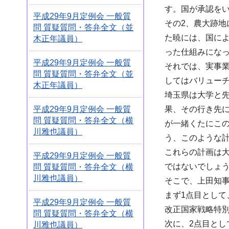
す。国が承認を
平成29年9月定例会 一般質
その2、農大跡
問 質疑質問・答弁全文（並
た暁には、国に
木正年議員）
った仕組みにな
平成29年9月定例会 一般質
それでは、実事
問 質疑質問・答弁全文（並
してはバリュー
木正年議員）
埼玉県は大学と先
果、その行き先に
平成29年9月定例会 一般質
問 質疑質問・答弁全文（横
が一緒くたにこの
川雅也議員）
う、このような
これらの計画は
平成29年9月定例会 一般質
ではないでしょ
問 質疑質問・答弁全文（横
川雅也議員）
そこで、上田知事
まず1点目として
平成29年9月定例会 一般質
改正国家戦略特
問 質疑質問・答弁全文（横
次に、2点目と
川雅也議員）