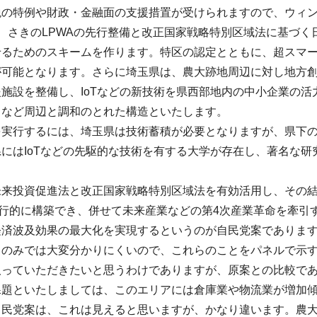
税の特例や財政・金融面の支援措置が受けられますので、ウィ
、さきのLPWAの先行整備と改正国家戦略特別区域法に基づ
るためのスキームを作ります。特区の認定とともに、超スマート社会
が可能となります。さらに埼玉県は、農大跡地周辺に対し地方
施設を整備し、IoTなどの新技術を県西部地内の中小企業の
るなど周辺と調和のとれた構造といたします。
を実行するには、埼玉県は技術蓄積が必要となりますが、県下
にはIoTなどの先駆的な技術を有する大学が存在し、著名な
。
未来投資促進法と改正国家戦略特別区域法を有効活用し、その
5.0が先行的に構築でき、併せて未来産業などの第4次産業革命を牽
経済波及効果の最大化を実現するというのが自民党案でありま
るのみでは大変分かりにくいので、これらのことをパネルで示
取っていただきたいと思うわけでありますが、原案との比較で
課題といたしましては、このエリアには倉庫業や物流業が増加
自民党案は、これは見えると思いますが、かなり違います。農