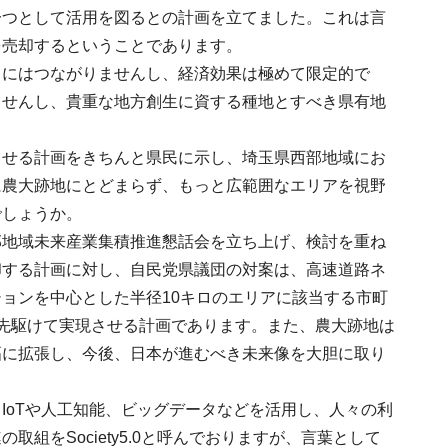
一つとして活用を図るとの計画を立てました。これは言
を売却するということであります。
とにはつながりませんし、経済効果は極めて限定的で
ませんし、貴重な地方創生に資する種地とすべき県有地
させる計画をきちんと県民に示し、埼玉県西部地域にお
に農大跡地にとどまらず、もっと広範囲なエリアを視野
でしょうか。
部地域未来産業集積推進懇話会を立ち上げ、検討を重ね
却する計画に対し、自民党県議団の対案は、高速道路ネ
ョンを中心とした半径10キロのエリアに該当する市町
先駆けて実現させる計画であります。また、農大跡地は
幅に拡張し、今後、日本が進むべき未来像を大胆に取り
IoTや人工知能、ビッグデータなどを活用し、人々の利
をSociety5.0と呼んでおりますが、言葉として