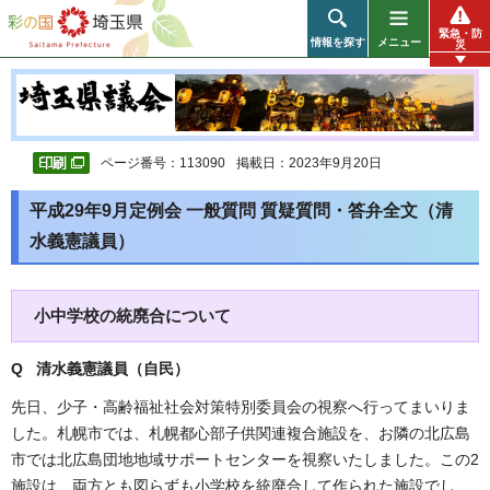
彩の国 埼玉県
緊急・防
情報を探す
メニュー
災
ページ番号：113090
掲載日：2023年9月20日
平成29年9月定例会 一般質問 質疑質問・答弁全文（清
水義憲議員）
小中学校の統廃合について
Q 清水義憲議員（自民
）
先日、少子・高齢福祉社会対策特別委員会の視察へ行ってまいりま
した。札幌市では、札幌都心部子供関連複合施設を、お隣の北広島
市では北広島団地地域サポートセンターを視察いたしました。この2
施設は、両方とも図らずも小学校を統廃合して作られた施設でし