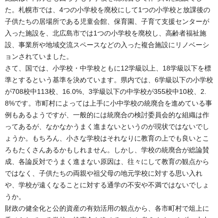
た。札幌市では、4つの小学校を廃校にして1つの小学校と放課後の
子供たちの居場所である児童会館、保育園、子育て支援センターが
入った施設を、北広島市では1つの小学校を廃校し、高齢者福祉施
設、事業所や地域交流スペースなどの入った複合施設にリノベーシ
ョンされていました。
さて、国では、小学校・中学校ともに12学級以上、18学級以下を標
準とするという基準を決めています。県内では、6学級以下の小学校
が708校中113校、16.0%、3学級以下の中学校が355校中10校、2.
8%です。市町村によっては上手に小中学校の統廃合を進めている事
例もあるようですが、一般的には統廃合の検討委員会的な組織は作
ってあるが、なかなかうまく進まないというのが現状ではないでし
ょうか。もちろん、小さな学校はそれなりに教育の上でも良いとこ
ろもたくさんあるかもしれません。しかし、学校の統廃合が総論賛
成、各論反対でうまく進まない原因は、往々にして教育の観点から
ではなく、子供たちの両親や祖父母の地元学校に対する思い入れ
や、学校が遠くなることに対する通学の不安や不満ではないでしょ
うか。
財政の健全化と公的資産の有効活用の観点から、各市町村で俎上に