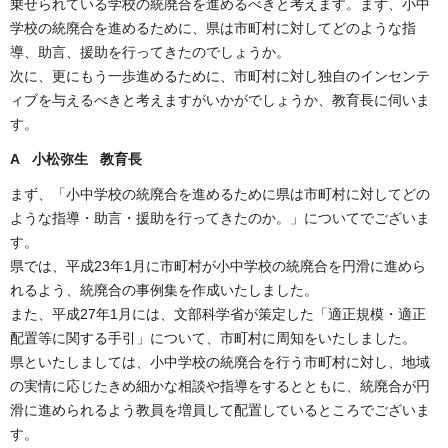
乗せられている学校の統廃合を進めるべきと考えます。まず、小中
学校の統廃合を進めるために、県は市町村に対してどのような指
導、助言、援助を行ってきたのでしょうか。
次に、更にもう一歩進めるために、市町村に対し独自のインセンテ
ィブを与えるべきと考えますがいかがでしょうか、教育長に伺いま
す。
A 小松弥生 教育長
まず、「小中学校の統廃合を進めるために県は市町村に対してどの
ような指導・助言・援助を行ってきたのか。」についてでございま
す。
県では、平成23年1月に市町村が小中学校の統廃合を円滑に進めら
れるよう、統廃合の事例集を作成いたしました。
また、平成27年1月には、文部科学省が策定した「適正規模・適正
配置等に関する手引」について、市町村に周知をいたしました。
県といたしましては、小中学校の統廃合を行う市町村に対し、地域
の実情に応じたきめ細かな相談や指導をするとともに、統廃合が円
滑に進められるよう教員を増員して配置しているところでございま
す。