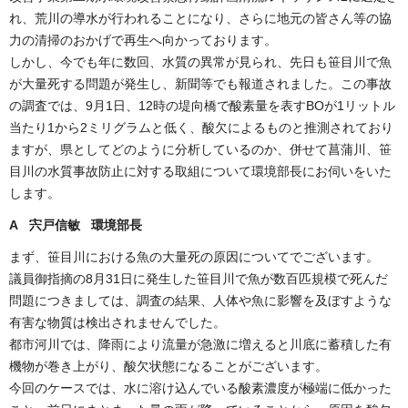
れ、荒川の導水が行われることになり、さらに地元の皆さん等の協
力の清掃のおかげで再生へ向かっております。
しかし、今でも年に数回、水質の異常が見られ、先日も笹目川で魚
が大量死する問題が発生し、新聞等でも報道されました。この事故
の調査では、9月1日、12時の堤向橋で酸素量を表すBOが1リットル
当たり1から2ミリグラムと低く、酸欠によるものと推測されており
ますが、県としてどのように分析しているのか、併せて菖蒲川、笹
目川の水質事故防止に対する取組について環境部長にお伺いをいた
します。
A 宍戸信敏 環境部長
まず、笹目川における魚の大量死の原因についてでございます。
議員御指摘の8月31日に発生した笹目川で魚が数百匹規模で死んだ
問題につきましては、調査の結果、人体や魚に影響を及ぼすような
有害な物質は検出されませんでした。
都市河川では、降雨により流量が急激に増えると川底に蓄積した有
機物が巻き上がり、酸欠状態になることがございます。
今回のケースでは、水に溶け込んでいる酸素濃度が極端に低かった