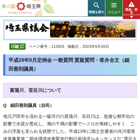
彩の国 埼玉県
緊急・防
情報を探す
メニュー
災
ページ番号：112926
掲載日：2023年9月20日
平成29年9月定例会 一般質問 質疑質問・答弁全文（細
田善則議員）
菖蒲川、笹目川について
Q 細田善則議員（自民
）
地元戸田市を流れる一級河川の菖蒲川、笹目川は、急激な都市化の
影響で水質が悪化し、潮の干満の影響でヘドロが堆積しやすく、ご
みの浮遊も見られる状態でした。平成13年に国土交通省の河川環境
改善事業第二期水環境改善緊急行動計画清流ルネッサンス2に選定さ