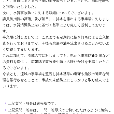
こと、前日にまとまった量の雨が降っていることから、原因を酸欠
と判断いたしました。
次に、水質事故防止に対する取組についてでございます。
議員御指摘の菖蒲川及び笹目川に排水を排出する事業場に対しまし
ては、水質汚濁防止法に基づく基準により厳しく規制しておりま
す。
事業場に対しましては、これまでも定期的に抜き打ちによる立入検
査を行っておりますが、今後も廃液や油を流出させることがないよ
う監視してまいります。
これに加えて、流域の市に対しましても、県から事故防止対策など
の資料を提供し、広報誌で事故発生防止の呼びかけを要請したとこ
ろでございます。
今後とも、流域の事業場を監視し排水基準の遵守や施設の適正な管
理を厳行させることで、事故の未然防止にしっかりと取り組んでま
いります。
上記質問・答弁は速報版です。
上記質問・答弁は、一問一答形式でご覧いただけるように編集し