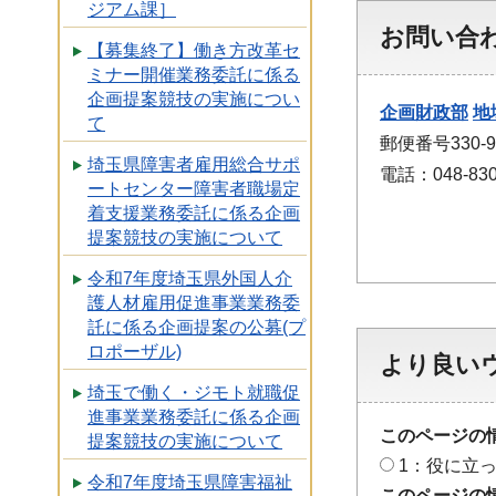
ジアム課］
お問い合
【募集終了】働き方改革セ
ミナー開催業務委託に係る
企画提案競技の実施につい
企画財政部
地
て
郵便番号330
埼玉県障害者雇用総合サポ
電話：048-830
ートセンター障害者職場定
着支援業務委託に係る企画
提案競技の実施について
令和7年度埼玉県外国人介
護人材雇用促進事業業務委
託に係る企画提案の公募(プ
ロポーザル)
より良い
埼玉で働く・ジモト就職促
進事業業務委託に係る企画
このページの
提案競技の実施について
1：役に立
令和7年度埼玉県障害福祉
このページの