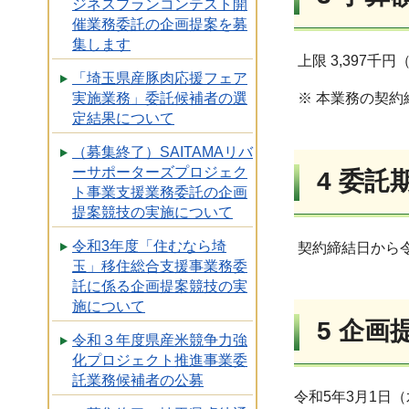
ジネスプランコンテスト開
催業務委託の企画提案を募
集します
上限 3,397
「埼玉県産豚肉応援フェア
実施業務」委託候補者の選
※ 本業務の契
定結果について
（募集終了）SAITAMAリバ
ーサポーターズプロジェク
4 委託
ト事業支援業務委託の企画
提案競技の実施について
令和3年度「住むなら埼
契約締結日から令
玉」移住総合支援事業務委
託に係る企画提案競技の実
施について
5 企
令和３年度県産米競争力強
化プロジェクト推進事業委
託業務候補者の公募
令和5年3月1日