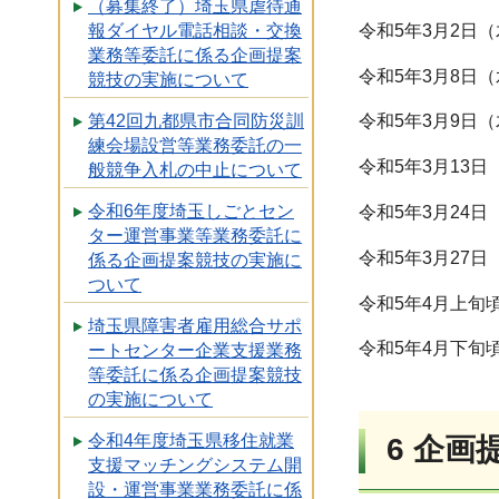
（募集終了）埼玉県虐待通
令和5年3月2日
報ダイヤル電話相談・交換
業務等委託に係る企画提案
令和5年3月8日
競技の実施について
第42回九都県市合同防災訓
令和5年3月9日
練会場設営等業務委託の一
令和5年3月13
般競争入札の中止について
令和6年度埼玉しごとセン
令和5年3月24
ター運営事業等業務委託に
令和5年3月27
係る企画提案競技の実施に
ついて
令和5年4月上旬
埼玉県障害者雇用総合サポ
令和5年4月下旬
ートセンター企業支援業務
等委託に係る企画提案競技
の実施について
令和4年度埼玉県移住就業
6 企画
支援マッチングシステム開
設・運営事業業務委託に係