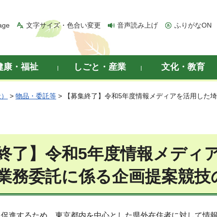
age
文字サイズ・色合い変更
音声読み上げ
ふりがなON
健康・福祉
しごと・産業
文化・教育
般）
>
物品・委託等
> 【募集終了】令和5年度情報メディアを活用した
終了】令和5年度情報メディ
業務委託に係る企画提案競技
を促進するため、東京都内を中心とした県外在住者に対して情