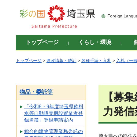
彩の国 埼玉県
Foreign Langu
トップページ
くらし・環境
トップページ
>
県政情報・統計
>
各種手続・入札
>
入札（一
物品・委託等
【募集
「令和8・9年度埼玉県飲料
力発信
水等自動販売機設置業者登
録名簿」登録申請案内
総合的建物管理業務委託の
埼玉県への移住