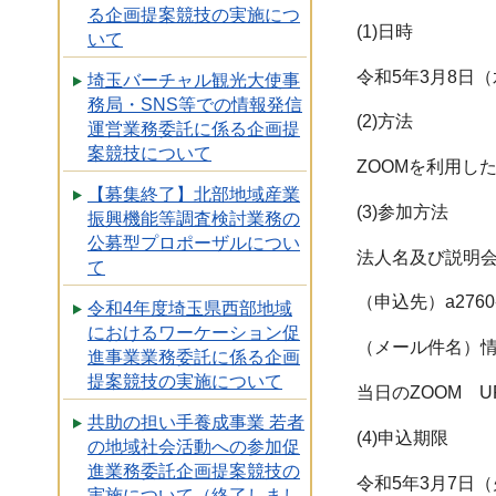
る企画提案競技の実施につ
(1)日時
いて
令和5年3月8日（
埼玉バーチャル観光大使事
務局・SNS等での情報発信
(2)方法
運営業務委託に係る企画提
案競技について
ZOOMを利用し
【募集終了】北部地域産業
(3)参加方法
振興機能等調査検討業務の
公募型プロポーザルについ
法人名及び説明会
て
（申込先）a2760-01
令和4年度埼玉県西部地域
におけるワーケーション促
（メール件名）
進事業業務委託に係る企画
提案競技の実施について
当日のZOOM 
共助の担い手養成事業 若者
(4)申込期限
の地域社会活動への参加促
進業務委託企画提案競技の
令和5年3月7日（
実施について（終了しまし