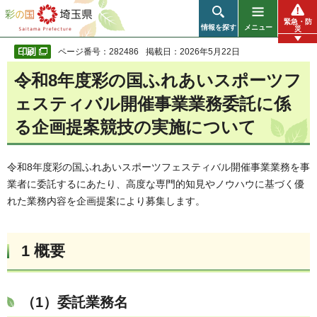
彩の国 埼玉県
緊急・防
情報を探す
メニュー
災
ページ番号：282486
掲載日：2026年5月22日
令和8年度彩の国ふれあいスポーツフ
ェスティバル開催事業業務委託に係
る企画提案競技の実施について
令和8年度彩の国ふれあいスポーツフェスティバル開催事業業務を事
業者に委託するにあたり、高度な専門的知見やノウハウに基づく優
れた業務内容を企画提案により募集します。
1 概要
（1）委託業務名