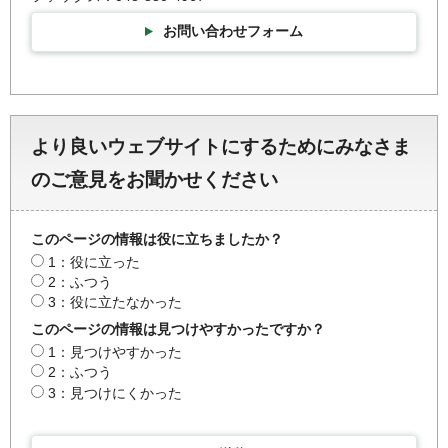
お問い合わせフォーム
より良いウェブサイトにするためにみなさま
のご意見をお聞かせください
このページの情報は役に立ちましたか？
1：役に立った
2：ふつう
3：役に立たなかった
このページの情報は見つけやすかったですか？
1：見つけやすかった
2：ふつう
3：見つけにくかった