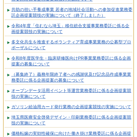
共助の担い手養成事業 若者の地域社会活動への参加促進業務委
託企画提案競技の実施について（終了しました）
令和4年度「住むなら埼玉」移住総合支援事業務委託に係る企
画提案競技の実施について
多文化共生を推進するボランティア育成事業業務の公募型プロ
ポーザルについて
令和8年度医学生・臨床研修医向けPR事業業務委託に係る企画
提案の募集について
（募集終了）義務年限終了者への感謝状及び記念品作成事業業
務委託に係る企画提案の募集について
オープンデータ活用イベント等運営業務委託に係る企画提案競
技の実施について
ガソリン給油用カード発行業務の企画提案競技の実施について
埼玉県医療安全啓発デザイン・印刷業務委託に係る企画提案競
技の実施について
価格転嫁の実効性確保に向けた働き掛け業務委託に係る企画提