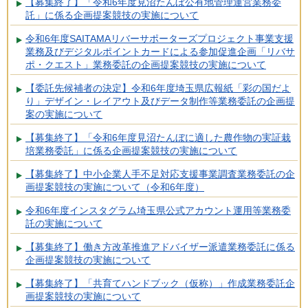
【募集終了】「令和6年度見沼たんぼ公有地管理運営業務委
託」に係る企画提案競技の実施について
令和6年度SAITAMAリバーサポーターズプロジェクト事業支援
業務及びデジタルポイントカードによる参加促進企画「リバサ
ポ・クエスト」業務委託の企画提案競技の実施について
【委託先候補者の決定】令和6年度埼玉県広報紙「彩の国だよ
り」デザイン・レイアウト及びデータ制作等業務委託の企画提
案の実施について
【募集終了】「令和6年度見沼たんぼに適した農作物の実証栽
培業務委託」に係る企画提案競技の実施について
【募集終了】中小企業人手不足対応支援事業調査業務委託の企
画提案競技の実施について（令和6年度）
令和6年度インスタグラム埼玉県公式アカウント運用等業務委
託の実施について
【募集終了】働き方改革推進アドバイザー派遣業務委託に係る
企画提案競技の実施について
【募集終了】「共育てハンドブック（仮称）」作成業務委託企
画提案競技の実施について