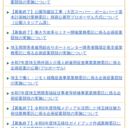
案競技の実施について
【募集終了】公園等建設工事（大宮スーパー・ボールパーク基
本計画検討業務委託）簡易公募型プロポーザル方式について
［公園スタジアム課］
【募集終了】働き方改革セミナー開催業務委託に係る企画提案
競技の実施について
埼玉県障害者雇用総合サポートセンター障害者職場定着支援業
務委託に係る企画提案競技の実施について
令和7年度埼玉県外国人介護人材雇用促進事業業務委託に係る
企画提案の公募(プロポーザル)
埼玉で働く・ジモト就職促進事業業務委託に係る企画提案競技
の実施について
令和7年度埼玉県障害福祉従事者等研修事業業務委託に係る企
画提案競技の実施について
【募集終了】令和5年度情報メディアを活用した埼玉移住魅力
発信業務委託に係る企画提案競技の実施について
【募集終了】令和5年度埼玉移住ガイドブック作成業務委託に