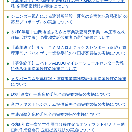
【募集終了】令和6年度埼玉移住広告・SNSプロモーション業
務 企画提案競技の実施について
ジェンダー視点による避難所開設・運営の充実強化業務委託 公
募型プロポーザルの実施について
令和6年度中山間地域ふるさと事業調査研究事業（本庄市地域
住民活動支援）の業務委託候補者の選定結果について
【募集終了】ＳＡＩＴＡＭＡロボティクスセンター（仮称）管
理運営アドバイザリー業務委託の企画提案競技の実施について
【募集終了】コバトンALKOOマイレージコールセンター業務
に係る企画提案競技の実施について
メタバース基盤再構築・運営事業業務委託企画提案競技の実施
について
DX計画実行事業業務委託企画提案競技の実施について
音声テキスト化システム提供業務企画提案競技の実施について
生成AI導入業務委託企画提案競技の実施について
令和6年度子育て世帯層向け移住促進オンデマンドセミナー動
画制作業務委託 企画提案競技の実施について