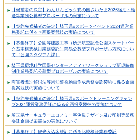
【候補者の決定】ねんりんピック彩の国さいたま2026宿泊・輸
送等業務公募型プロポーザルの実施について
【契約先候補者の決定】埼玉県eスポーツイベント2024運営業
務委託に係る企画提案競技の実施について
【募集終了】公園等建設工事（所沢航空記念公園スケートパー
ク基本構想検討業務委託）簡易公募型プロポーザル方式につい
て［公園スタジアム課］
埼玉県環境科学国際センターメディアワークショップ新規映像
制作業務委託公募型プロポーザルの実施について
障害者差別解消法等周知啓発動画作成業務委託契約に係る企画
提案競技の実施について
【契約先候補者の決定】埼玉県eスポーツトレーニングキャン
プ2024運営業務委託に係る企画提案競技の実施について
埼玉県サーキュラーエコノミー事例集デザイン及び印刷等業務
委託企画提案競技の実施について
【募集終了】観光入込客統計に係る比較検証業務委託