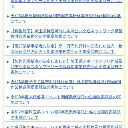
遊促進キャンペーン企画・実施等業務委託企画提案競技につい
て
令和6年度重層的支援体制整備事業研修業務委託候補者の公募
について
【募集終了】埼玉県持続可能な地域公共交通ネットワーク構築
検討調査業務の企画提案募集について
【委託候補事業者の決定】新一万円札発行を記念した観光・物
産関連商品の企画・促進等業務委託企画提案競技について
【契約先候補者が決定しました】埼玉県スポーツアプリ作成及
びデジタルスタンプラリー等観戦促進業務委託企画提案競技の
実施について
令和6年度子育て世帯向け移住促進に係る情報発信及び動画制
作業務企画提案競技の実施について
令和8年度人権啓発イベント開催業務委託の企画提案競技の実
施について
令和7年度埼玉県ＳＮＳ相談事業業務委託に係る企画提案競技
の実施について
公金収納のキャッシュレス化推進に係る広報物及び動画作成業