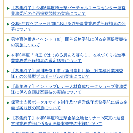
【募集終了】令和6年度埼玉県バーチャルユースセンター運営
業務委託の企画提案競技の実施について
令和6年度ケアラー月間における啓発事業業務委託候補者の公
募について
男性育休推進イベント（仮）開催業務委託に係る企画提案競技
の実施について
令和6年度「埼玉ではじめる農ある暮らし」地域づくり推進事
業業務委託候補者の選定結果について
【募集終了】河川改修工事（新河岸川汚染土対策検討業務委
託）の公募型プロポーザルの実施について
【募集終了】イントラプレナー人材育成ワークショップ業務委
託に係る企画提案競技の実施について
保育士支援ポータルサイト制作及び運営保守業務委託に係る企
画提案競技の実施について
【募集終了】令和6年度埼玉県企業立地セミナーin東京の運営
支援業務委託に係る企画提案競技の実施について