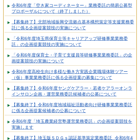
令和6年度「空き家コーディネーター」業務委託の簡易公募型
プロポーザルについて（終了しました）
【募集終了】北部地域振興交流拠点基本構想策定等支援業務委
託に係る企画提案競技の実施について
「令和6年度埼玉県保育士等キャリアアップ研修事業業務委
託」の企画提案競技の実施について
「令和6年度保育士・子育て支援員等研修事業業務委託」の企
画提案競技の実施について
令和6年度高校生向け多様な働き方実践企業職場体験ツアー
（仮）事業業務委託に係る企画提案の募集について
【募集終了】令和6年度ヤングケアラー・若者ケアラーオンラ
インサロン企画・運営業務委託候補者の公募について
【募集終了】令和6年度地域福祉活動者向け研修事業業務委託
に係る企画提案候補者の公募について
令和6年度「埼玉農業経営塾運営業務委託」の企画提案競技を
実施します
【募集終了】埼玉版ＳＤＧｓ認証基準策定業務委託 令和6年4