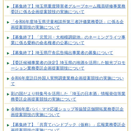
【募集終了】埼玉県重度障害者グループホーム職員研修事業務
委託に係る企画提案競技の実施について
「令和6年度埼玉県児童相談所第三者評価業務委託」に係る企
画提案競技の実施について
【募集終了】「元荒川・大相模調節池」のネーミングライツ事
業に係る愛称の命名権者の公募について
【募集終了】埼玉県庁舎広告掲出事業者の募集について
【委託候補事業者の決定】埼玉県の地酒を活用した観光プロモ
ーション業務委託企画提案競技について
令和6年度訪日外国人実態調査業務企画提案競技の実施につい
て
彩の国だより特集号を活用した「埼玉の日本酒」情報発信等業
務委託企画提案競技の実施について
令和6年度パパ・ママ応援ショップ等協賛店舗開拓業務委託企
画提案競技の実施について
【募集終了】「共育てハンドブック（仮称）」広報業務委託企
画提案競技の実施について