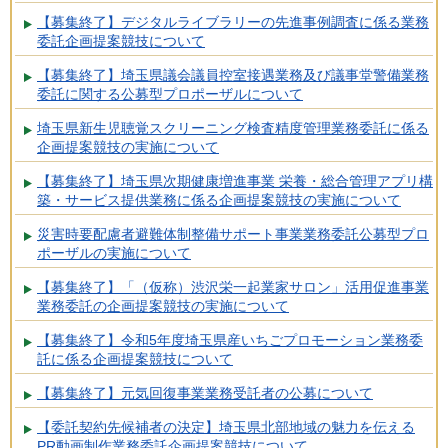
【募集終了】デジタルライブラリーの先進事例調査に係る業務
委託企画提案競技について
【募集終了】埼玉県議会議員控室接遇業務及び議事堂警備業務
委託に関する公募型プロポーザルについて
埼玉県新生児聴覚スクリーニング検査精度管理業務委託に係る
企画提案競技の実施について
【募集終了】埼玉県次期健康増進事業 栄養・総合管理アプリ構
築・サービス提供業務に係る企画提案競技の実施について
災害時要配慮者避難体制整備サポート事業業務委託公募型プロ
ポーザルの実施について
【募集終了】「（仮称）渋沢栄一起業家サロン」活用促進事業
業務委託の企画提案競技の実施について
【募集終了】令和5年度埼玉県産いちごプロモーション業務委
託に係る企画提案競技について
【募集終了】元気回復事業業務受託者の公募について
【委託契約先候補者の決定】埼玉県北部地域の魅力を伝える
PR動画制作業務委託企画提案競技について