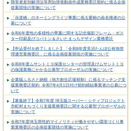
障害者差別解消法等周知啓発動画作成業務委託契約に係る企画
提案競技の実施について
「歩道橋」のネーミングライツ事業に係る愛称の命名権者の公
募について
令和6年度性の多様性の尊重に関する記念撮影フレーム・ポス
ター印刷及びコバトン＆さいたまっちデザイン業務委託
【申込受付を終了しました】「令和8年度見沼たんぼ公有地管
理運営業務委託」に係る企画提案競技の実施について
令和8年度ムサシトミヨ保護センターの管理及びムサシトミヨ
の保護業務にかかる公募型プロポーザルの実施について
企業版ふるさと納税（地方創生応援税制）に係るマッチング支
援業務委託契約 令和7年4月1日付け契約締結事業者の公募につ
いて
【募集終了】令和7年度 埼玉版スーパー・シティプロジェクト
市町村まちづくり支援業務委託に関する公募型プロポーザルの
実施について
令和7年度埼玉県性的マイノリティが働きやすい環境づくり事
業業務委託の企画提案競技の実施について