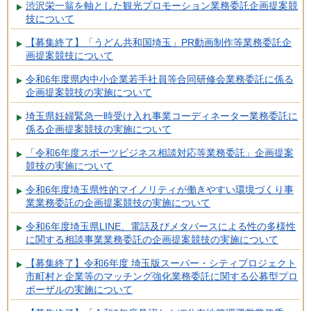
渋沢栄一翁を軸とした観光プロモーション業務委託企画提案競
技について
【募集終了】「うどん共和国埼玉」PR動画制作等業務委託企
画提案競技について
令和6年度県内中小企業若手社員等合同研修会業務委託に係る
企画提案競技の実施について
埼玉県妊婦緊急一時受け入れ事業コーディネーター業務委託に
係る企画提案競技の実施について
「令和6年度スポーツビジネス相談対応等業務委託」企画提案
競技の実施について
令和6年度埼玉県性的マイノリティが働きやすい環境づくり事
業業務委託の企画提案競技の実施について
令和6年度埼玉県LINE、電話及びメタバースによる性の多様性
に関する相談事業業務委託の企画提案競技の実施について
【募集終了】令和6年度 埼玉版スーパー・シティプロジェクト
市町村と企業等のマッチング強化業務委託に関する公募型プロ
ポーザルの実施について