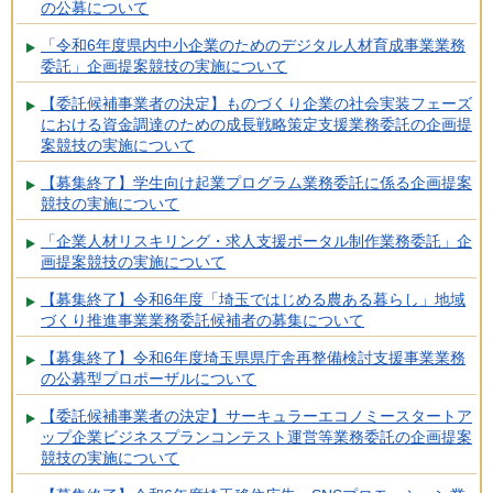
の公募について
「令和6年度県内中小企業のためのデジタル人材育成事業業務
委託」企画提案競技の実施について
【委託候補事業者の決定】ものづくり企業の社会実装フェーズ
における資金調達のための成長戦略策定支援業務委託の企画提
案競技の実施について
【募集終了】学生向け起業プログラム業務委託に係る企画提案
競技の実施について
「企業人材リスキリング・求人支援ポータル制作業務委託」企
画提案競技の実施について
【募集終了】令和6年度「埼玉ではじめる農ある暮らし」地域
づくり推進事業業務委託候補者の募集について
【募集終了】令和6年度埼玉県県庁舎再整備検討支援事業業務
の公募型プロポーザルについて
【委託候補事業者の決定】サーキュラーエコノミースタートア
ップ企業ビジネスプランコンテスト運営等業務委託の企画提案
競技の実施について