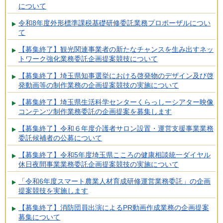
について
令和8年度外形標準課税基礎研修委託業務プロポーザルについ
て
【募集終了】観光関連事業者の新たなチャンスを生み出すネッ
トワーク強化業務委託企画提案競技について
【募集終了】埼玉県知事選挙における啓発物のデザイン及び啓
発動画等の制作業務の企画提案競技の実施について
【募集終了】埼玉県生活科学センターくらっしーシアター映像
コンテンツ制作業務委託の企画提案を募集します
【募集終了】令和６年度介護者サロン設置・運営支援事業業務
委託候補者の公募について
【募集終了】令和5年度埼玉県こころの健康相談統一ダイヤル
休日夜間事業業務委託企画提案競技の実施について
「令和6年度スマート農業人材育成研修運営業務委託」の企画
提案競技を実施します
【募集終了】消防団員出演によるPR動画作成業務の企画提案
募集について