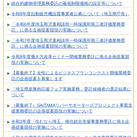
総合的建物管理業務委託の最低制限価格の設定等について
令和8年度自動販売機設置事業者公募について（埼玉県庁舎）
「令和6年度埼玉県児童相談所一時保護所第三者評価業務委
託」に係る企画提案競技の実施について
「令和7年度埼玉県児童相談所一時保護所第三者評価業務委
託」に係る企画提案競技の実施について
令和8年度働き方改革セミナー開催業務委託に係る企画提案競
技の実施について
【募集終了】女性によるビジネスプランコンテスト開催業務委
託の企画提案を募集します
「埼玉県産豚肉応援フェア実施業務」委託候補者の選定結果に
ついて
（募集終了）SAITAMAリバーサポーターズプロジェクト事業支
援業務委託の企画提案競技の実施について
令和3年度「住むなら埼玉」移住総合支援事業務委託に係る企
画提案競技の実施について