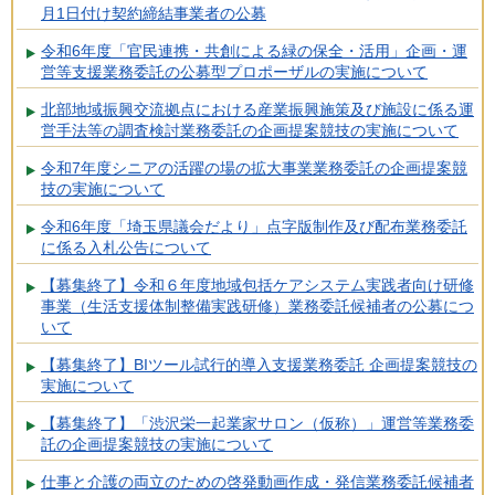
月1日付け契約締結事業者の公募
令和6年度「官民連携・共創による緑の保全・活用」企画・運
営等支援業務委託の公募型プロポーザルの実施について
北部地域振興交流拠点における産業振興施策及び施設に係る運
営手法等の調査検討業務委託の企画提案競技の実施について
令和7年度シニアの活躍の場の拡大事業業務委託の企画提案競
技の実施について
令和6年度「埼玉県議会だより」点字版制作及び配布業務委託
に係る入札公告について
【募集終了】令和６年度地域包括ケアシステム実践者向け研修
事業（生活支援体制整備実践研修）業務委託候補者の公募につ
いて
【募集終了】BIツール試行的導入支援業務委託 企画提案競技の
実施について
【募集終了】「渋沢栄一起業家サロン（仮称）」運営等業務委
託の企画提案競技の実施について
仕事と介護の両立のための啓発動画作成・発信業務委託候補者