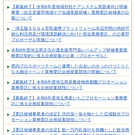
【募集終了】令和6年度地域包括ケアシステム実践者向け研修
事業（自立支援型地域ケア会議実践研修）業務委託候補者の公
募について
「埼玉版ＳＤＧｓ官民連携プラットフォーム水辺空間の持続可
能な利活用及び環境課題解決に向けた部会業務委託」の公募型
プロポーザル実施について
令和8年度埼玉県主任介護支援専門員レベルアップ研修事業業
務委託契約に係る企画提案の公募（プロポーザル）
県内プロスポーツチームと連携した出会いのきっかけづくりと
なる婚活イベント業務委託企画提案競技の実施について
【募集終了】令和6年度埼玉県産農産物首都圏プロモーション
業務委託に係る企画提案競技について
【募集終了】令和6年度埼玉県産いちごプロモーション業務委
託に係る企画提案競技について
【委託候補事業者の決定】渋沢栄一翁を軸とした広域観光プロ
モーション業務委託企画提案競技について
【委託候補事業者の決定】新一万円札発行を契機とした観光周