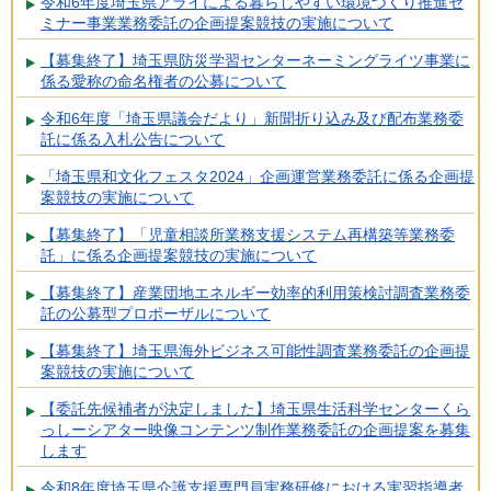
令和6年度埼玉県アライによる暮らしやすい環境づくり推進セ
ミナー事業業務委託の企画提案競技の実施について
【募集終了】埼玉県防災学習センターネーミングライツ事業に
係る愛称の命名権者の公募について
令和6年度「埼玉県議会だより」新聞折り込み及び配布業務委
託に係る入札公告について
「埼玉県和文化フェスタ2024」企画運営業務委託に係る企画提
案競技の実施について
【募集終了】「児童相談所業務支援システム再構築等業務委
託」に係る企画提案競技の実施について
【募集終了】産業団地エネルギー効率的利用策検討調査業務委
託の公募型プロポーザルについて
【募集終了】埼玉県海外ビジネス可能性調査業務委託の企画提
案競技の実施について
【委託先候補者が決定しました】埼玉県生活科学センターくら
っしーシアター映像コンテンツ制作業務委託の企画提案を募集
します
令和8年度埼玉県介護支援専門員実務研修における実習指導者