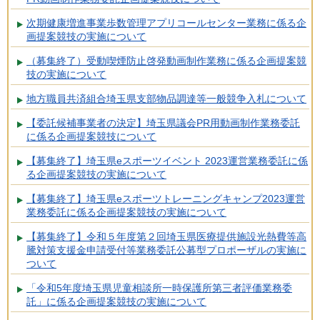
次期健康増進事業歩数管理アプリコールセンター業務に係る企
画提案競技の実施について
（募集終了）受動喫煙防止啓発動画制作業務に係る企画提案競
技の実施について
地方職員共済組合埼玉県支部物品調達等一般競争入札について
【委託候補事業者の決定】埼玉県議会PR用動画制作業務委託
に係る企画提案競技について
【募集終了】埼玉県eスポーツイベント 2023運営業務委託に係
る企画提案競技の実施について
【募集終了】埼玉県eスポーツトレーニングキャンプ2023運営
業務委託に係る企画提案競技の実施について
【募集終了】令和５年度第２回埼玉県医療提供施設光熱費等高
騰対策支援金申請受付等業務委託公募型プロポーザルの実施に
ついて
「令和5年度埼玉県児童相談所一時保護所第三者評価業務委
託」に係る企画提案競技の実施について