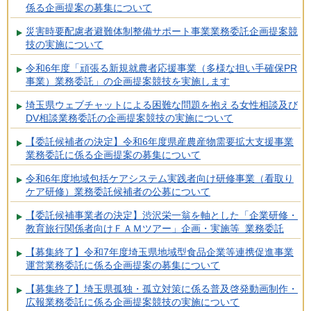
係る企画提案の募集について
災害時要配慮者避難体制整備サポート事業業務委託企画提案競
技の実施について
令和6年度「頑張る新規就農者応援事業（多様な担い手確保PR
事業）業務委託」の企画提案競技を実施します
埼玉県ウェブチャットによる困難な問題を抱える女性相談及び
DV相談業務委託の企画提案競技の実施について
【委託候補者の決定】令和6年度県産農産物需要拡大支援事業
業務委託に係る企画提案の募集について
令和6年度地域包括ケアシステム実践者向け研修事業（看取り
ケア研修）業務委託候補者の公募について
【委託候補事業者の決定】渋沢栄一翁を軸とした「企業研修・
教育旅行関係者向けＦＡＭツアー」企画・実施等 業務委託
【募集終了】令和7年度埼玉県地域型食品企業等連携促進事業
運営業務委託に係る企画提案の募集について
【募集終了】埼玉県孤独・孤立対策に係る普及啓発動画制作・
広報業務委託に係る企画提案競技の実施について