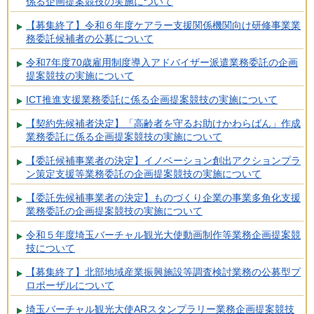
係る企画提案競技の実施について
【募集終了】令和６年度ケアラー支援関係機関向け研修事業業
務委託候補者の公募について
令和7年度70歳雇用制度導入アドバイザー派遣業務委託の企画
提案競技の実施について
ICT推進支援業務委託に係る企画提案競技の実施について
【契約先候補者決定】「高齢者を守るお助けかわらばん」作成
業務委託に係る企画提案競技の実施について
【委託候補事業者の決定】イノベーション創出アクションプラ
ン策定支援等業務委託の企画提案競技の実施について
【委託先候補事業者の決定】ものづくり企業の事業多角化支援
業務委託の企画提案競技の実施について
令和５年度埼玉バーチャル観光大使動画制作等業務企画提案競
技について
【募集終了】北部地域産業振興施設等調査検討業務の公募型プ
ロポーザルについて
埼玉バーチャル観光大使ARスタンプラリー業務企画提案競技