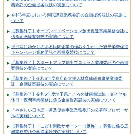
務委託の企画提案競技の実施について
令和6年度にじいろ県民講座業務委託の企画提案競技の実施に
ついて
【募集終了】オープンイノベーション創出促進事業業務委託に
係る企画提案競技の実施について
渋沢翁にゆかりのある民間企業の強みを生かした観光消費促進
キャンペーン業務委託企画提案競技について
【募集終了】スタートアップ創出プログラム業務委託の企画提
案競技の実施について
【募集終了】令和6年度商店街支援人材育成研修事業業務委
託 企画提案競技の実施について
【募集終了】令和6年度埼玉県こころの健康相談統一ダイヤル
休日・夜間事業業務に係る企画提案競技の実施について
「やさしい日本語」普及促進事業業務委託の公募型プロポーザ
ルの実施について
【募集終了】「こども県政サポーター（仮称）」募集に係る広
報業務委託企画提案競技の実施について