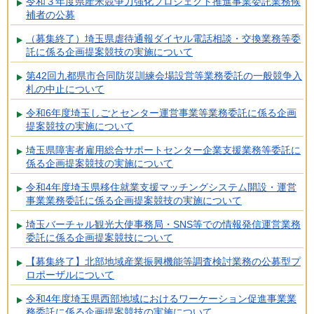
令和３年度県産米競争力強化プロジェクト推進事業委託業務候
補者の公募
（募集終了）埼玉県虐待通報ダイヤル電話相談・交換業務等委
託に係る企画提案競技の実施について
第42回九都県市合同防災訓練会場設営等業務委託の一般競争入
札の中止について
令和6年度埼玉しごとセンター運営事業等業務委託に係る企画
提案競技の実施について
埼玉県障害者雇用総合サポートセンター企業支援業務等委託に
係る企画提案競技の実施について
令和4年度埼玉県移住就業支援マッチングシステム開設・運営
事業業務委託に係る企画提案競技の実施について
埼玉バーチャル観光大使事務局・SNS等での情報発信運営業務
委託に係る企画提案競技について
【募集終了】北部地域産業振興機能等調査検討業務の公募型プ
ロポーザルについて
令和4年度埼玉県西部地域におけるワーケーション促進事業業
務委託に係る企画提案競技の実施について