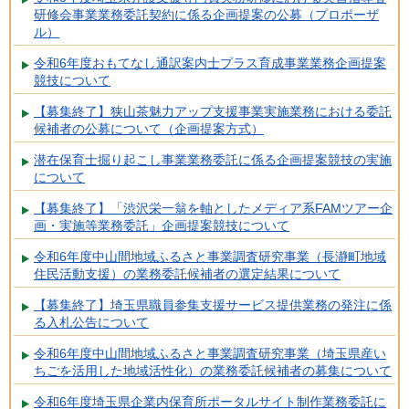
研修会事業業務委託契約に係る企画提案の公募（プロポーザ
ル）
令和6年度おもてなし通訳案内士プラス育成事業業務企画提案
競技について
【募集終了】狭山茶魅力アップ支援事業実施業務における委託
候補者の公募について（企画提案方式）
潜在保育士掘り起こし事業業務委託に係る企画提案競技の実施
について
【募集終了】「渋沢栄一翁を軸としたメディア系FAMツアー企
画・実施等業務委託」企画提案競技について
令和6年度中山間地域ふるさと事業調査研究事業（長瀞町地域
住民活動支援）の業務委託候補者の選定結果について
【募集終了】埼玉県職員参集支援サービス提供業務の発注に係
る入札公告について
令和6年度中山間地域ふるさと事業調査研究事業（埼玉県産い
ちごを活用した地域活性化）の業務委託候補者の募集について
令和6年度埼玉県企業内保育所ポータルサイト制作業務委託に