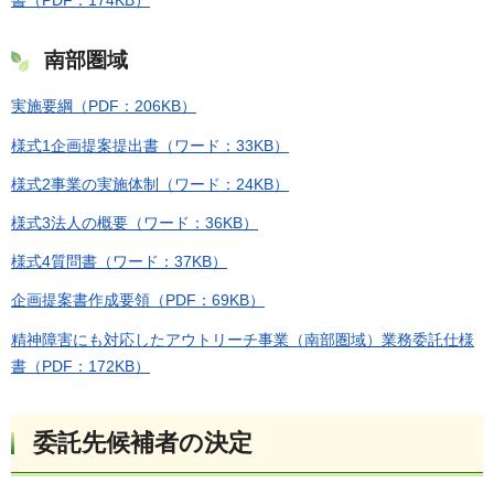
書（PDF：174KB）
南部圏域
実施要綱（PDF：206KB）
様式1企画提案提出書（ワード：33KB）
様式2事業の実施体制（ワード：24KB）
様式3法人の概要（ワード：36KB）
様式4質問書（ワード：37KB）
企画提案書作成要領（PDF：69KB）
精神障害にも対応したアウトリーチ事業（南部圏域）業務委託仕様
書（PDF：172KB）
委託先候補者の決定