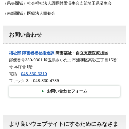
（県央圏域）社会福祉法人恩賜財団済生会支部埼玉県済生会
（南部圏域）医療法人壽鶴会
お問い合わせ
福祉部
障害者福祉推進課
障害福祉・自立支援医療担当
郵便番号330-9301 埼玉県さいたま市浦和区高砂三丁目15番1
号 本庁舎1階
電話：
048-830-3310
ファックス：048-830-4789
お問い合わせフォーム
より良いウェブサイトにするためにみなさま