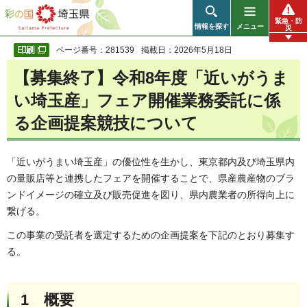
彩の国 埼玉県
緊急・防
情報を探す
メニュー
災
ページ番号：281539
掲載日：2026年5月18日
【募集終了】令和8年度「近いがうま
い埼玉産」フェア開催業務委託に係
る企画提案競技について
「近いがうまい埼玉産」の優位性を生かし、東京都内及び埼玉県内
の量販店等と連携したフェアを開催することで、県産農産物のブラ
ンドイメージの確立及び販売促進を図り、県内農業者の所得向上に
繋げる。
この事業の受託者を選定するための企画提案を下記のとおり募集す
る。
1 概要