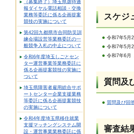
（募集終了）埼玉県虐待通
報ダイヤル電話相談・交換
スケジ
業務等委託に係る企画提案
競技の実施について
第42回九都県市合同防災訓
令和7年5月
練会場設営等業務委託の一
般競争入札の中止について
令和7年5月
令和7年6月
令和6年度埼玉しごとセン
ター運営事業等業務委託に
係る企画提案競技の実施に
ついて
質問及
埼玉県障害者雇用総合サポ
ートセンター企業支援業務
等委託に係る企画提案競技
質問及び回答
の実施について
令和4年度埼玉県移住就業
支援マッチングシステム開
審査結
設・運営事業業務委託に係