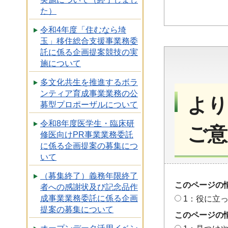
た）
令和4年度「住むなら埼
玉」移住総合支援事業務委
託に係る企画提案競技の実
施について
多文化共生を推進するボラ
ンティア育成事業業務の公
より
募型プロポーザルについて
令和8年度医学生・臨床研
ご意
修医向けPR事業業務委託
に係る企画提案の募集につ
いて
（募集終了）義務年限終了
このページの
者への感謝状及び記念品作
成事業業務委託に係る企画
1：役に立
提案の募集について
このページの