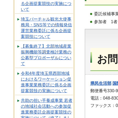
る企画提案競技の実施につ
いて
委託候補事
埼玉バーチャル観光大使事
参加者 1者
務局・SNS等での情報発信
運営業務委託に係る企画提
案競技について
【募集終了】北部地域産業
振興機能等調査検討業務の
お問
公募型プロポーザルについ
て
令和4年度埼玉県西部地域
におけるワーケーション促
県民生活部
国
進事業業務委託に係る企画
提案競技の実施について
郵便番号330
電話：048-830
共助の担い手養成事業 若者
ファックス：048
の地域社会活動への参加促
進業務委託企画提案競技の
実施について（終了しまし