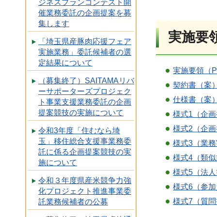
ジネスプランコンテスト開
催業務委託の企画提案を募
集します
実施要
「埼玉県産豚肉応援フェア
実施業務」委託候補者の選
定結果について
実施要領（PD
（募集終了）SAITAMAリバ
契約書（案）
ーサポーターズプロジェク
仕様書（案）
ト事業支援業務委託の企画
提案競技の実施について
様式1（企画
様式2（企画
令和3年度「住むなら埼
玉」移住総合支援事業務委
様式3（業務
託に係る企画提案競技の実
様式4（類似
施について
様式5（法人
令和３年度県産米競争力強
様式6（参加
化プロジェクト推進事業委
様式7（質問
託業務候補者の公募