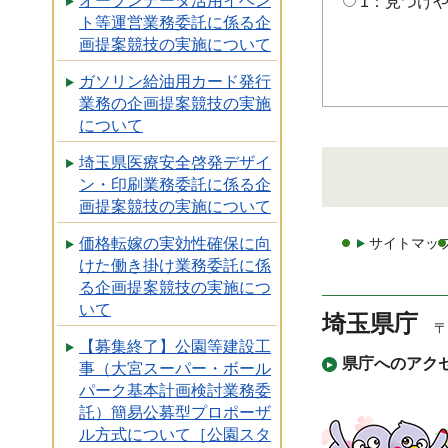
オープンデータ活用イベン
1：見つけ
ト等運営業務委託に係る企
画提案競技の実施について
ガソリン給油用カード発行
業務の企画提案競技の実施
について
埼玉県医療安全啓発デザイ
ン・印刷業務委託に係る企
画提案競技の実施について
価格転嫁の実効性確保に向
サイトマッ
けた働き掛け業務委託に係
る企画提案競技の実施につ
いて
埼玉県庁
〒
【募集終了】公園等建設工
県庁へのアク
事（大宮スーパー・ボール
パーク基本計画検討業務委
託）簡易公募型プロポーザ
ル方式について［公園スタ