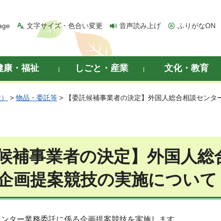
age
文字サイズ・色合い変更
音声読み上げ
ふりがなON
健康・福祉
しごと・産業
文化・教育
般）
>
物品・委託等
> 【委託候補事業者の決定】外国人総合相談センタ
候補事業者の決定】外国人総
企画提案競技の実施について
センター業務委託に係る企画提案競技を実施します。