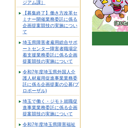
ジアム課］
【募集終了】働き方改革セ
「コバ
ミナー開催業務委託に係る
企画提案競技の実施につい
まっち
て
埼玉県障害者雇用総合サポ
ートセンター障害者職場定
着支援業務委託に係る企画
提案競技の実施について
令和7年度埼玉県外国人介
護人材雇用促進事業業務委
託に係る企画提案の公募(プ
ロポーザル)
埼玉で働く・ジモト就職促
進事業業務委託に係る企画
提案競技の実施について
令和7年度埼玉県障害福祉