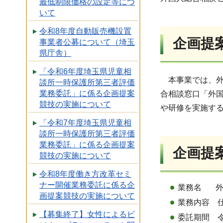
最低制限価格の設定等につ
いて
令和8年度自動販売機設置
企画提
事業者公募について（埼玉
県庁舎）
「令和6年度埼玉県児童相
本事業では、外
談所一時保護所第三者評価
業務委託」に係る企画提案
合相談窓口「外
競技の実施について
や研修を実施す
「令和7年度埼玉県児童相
談所一時保護所第三者評価
業務委託」に係る企画提案
企画提
競技の実施について
令和8年度働き方改革セミ
ナー開催業務委託に係る企
業務名 外
画提案競技の実施について
業務内容 
【募集終了】女性によるビ
委託期間 令