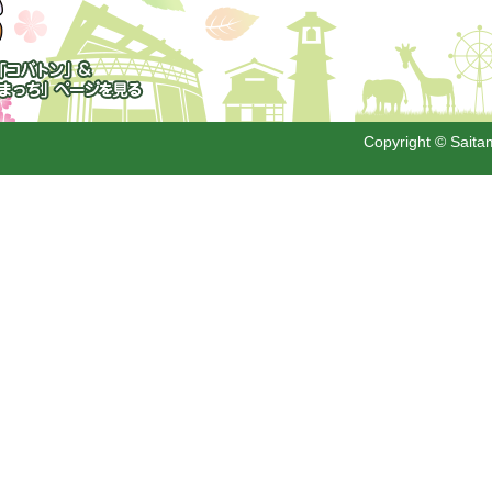
トン」&「さいた
」
Copyright © Saitam