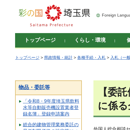
彩の国 埼玉県
Foreign Langu
トップページ
くらし・環境
トップページ
>
県政情報・統計
>
各種手続・入札
>
入札（一
物品・委託等
【委託
「令和8・9年度埼玉県飲料
に係る
水等自動販売機設置業者登
録名簿」登録申請案内
総合的建物管理業務委託の
外国人総合相談