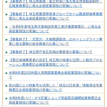
【募集終了】埼玉県孤独・孤立対策に係る普及啓発動画制作・
広報業務委託に係る企画提案競技の実施について
【募集終了】埼玉県重度障害者グループホーム職員研修事業務
委託に係る企画提案競技の実施について
「令和6年度埼玉県児童相談所第三者評価業務委託」に係る企
画提案競技の実施について
【募集終了】「元荒川・大相模調節池」のネーミングライツ事
業に係る愛称の命名権者の公募について
【募集終了】埼玉県庁舎広告掲出事業者の募集について
【委託候補事業者の決定】埼玉県の地酒を活用した観光プロモ
ーション業務委託企画提案競技について
令和6年度訪日外国人実態調査業務企画提案競技の実施につい
て
彩の国だより特集号を活用した「埼玉の日本酒」情報発信等業
務委託企画提案競技の実施について
令和6年度パパ・ママ応援ショップ等協賛店舗開拓業務委託企
画提案競技の実施について