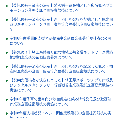
【委託候補事業者の決定】渋沢栄一翁を軸とした広域観光プロ
モーション業務委託企画提案競技について
【委託候補事業者の決定】新一万円札発行を契機とした観光周
遊促進キャンペーン企画・実施等業務委託企画提案競技につい
て
令和6年度重層的支援体制整備事業研修業務委託候補者の公募
について
【募集終了】埼玉県持続可能な地域公共交通ネットワーク構築
検討調査業務の企画提案募集について
【委託候補事業者の決定】新一万円札発行を記念した観光・物
産関連商品の企画・促進等業務委託企画提案競技について
【契約先候補者が決定しました】埼玉県スポーツアプリ作成及
びデジタルスタンプラリー等観戦促進業務委託企画提案競技の
実施について
令和6年度子育て世帯向け移住促進に係る情報発信及び動画制
作業務企画提案競技の実施について
令和8年度人権啓発イベント開催業務委託の企画提案競技の実
施について