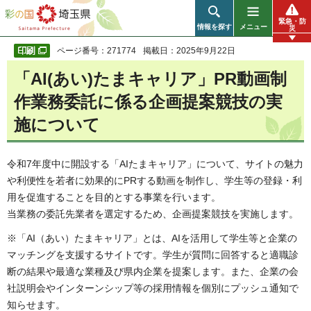
彩の国 埼玉県
緊急・防
情報を探す
メニュー
災
ページ番号：271774
掲載日：2025年9月22日
「AI(あい)たまキャリア」PR動画制
作業務委託に係る企画提案競技の実
施について
令和7年度中に開設する「AIたまキャリア」について、サイトの魅力
や利便性を若者に効果的にPRする動画を制作し、学生等の登録・利
用を促進することを目的とする事業を行います。
当業務の委託先業者を選定するため、企画提案競技を実施します。
※「AI（あい）たまキャリア」とは、AIを活用して学生等と企業の
マッチングを支援するサイトです。学生が質問に回答すると適職診
断の結果や最適な業種及び県内企業を提案します。また、企業の会
社説明会やインターンシップ等の採用情報を個別にプッシュ通知で
知らせます。