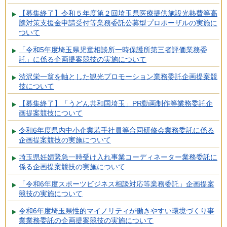
【募集終了】令和５年度第２回埼玉県医療提供施設光熱費等高
騰対策支援金申請受付等業務委託公募型プロポーザルの実施に
ついて
「令和5年度埼玉県児童相談所一時保護所第三者評価業務委
託」に係る企画提案競技の実施について
渋沢栄一翁を軸とした観光プロモーション業務委託企画提案競
技について
【募集終了】「うどん共和国埼玉」PR動画制作等業務委託企
画提案競技について
令和6年度県内中小企業若手社員等合同研修会業務委託に係る
企画提案競技の実施について
埼玉県妊婦緊急一時受け入れ事業コーディネーター業務委託に
係る企画提案競技の実施について
「令和6年度スポーツビジネス相談対応等業務委託」企画提案
競技の実施について
令和6年度埼玉県性的マイノリティが働きやすい環境づくり事
業業務委託の企画提案競技の実施について