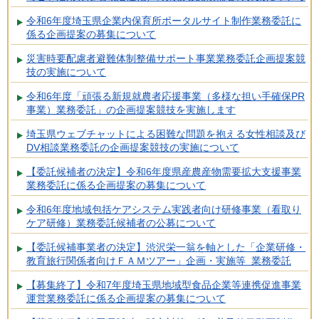
令和6年度埼玉県企業内保育所ポータルサイト制作業務委託に
係る企画提案の募集について
災害時要配慮者避難体制整備サポート事業業務委託企画提案競
技の実施について
令和6年度「頑張る新規就農者応援事業（多様な担い手確保PR
事業）業務委託」の企画提案競技を実施します
埼玉県ウェブチャットによる困難な問題を抱える女性相談及び
DV相談業務委託の企画提案競技の実施について
【委託候補者の決定】令和6年度県産農産物需要拡大支援事業
業務委託に係る企画提案の募集について
令和6年度地域包括ケアシステム実践者向け研修事業（看取り
ケア研修）業務委託候補者の公募について
【委託候補事業者の決定】渋沢栄一翁を軸とした「企業研修・
教育旅行関係者向けＦＡＭツアー」企画・実施等 業務委託
【募集終了】令和7年度埼玉県地域型食品企業等連携促進事業
運営業務委託に係る企画提案の募集について