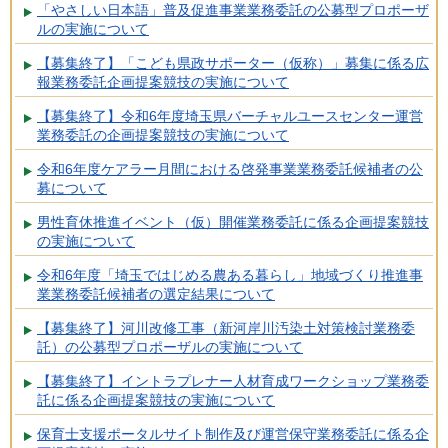
「やさしい日本語」普及促進事業業務委託の公募型プロポーザ
ルの実施について
【募集終了】「こども県政サポーター（仮称）」募集に係る広
報業務委託企画提案競技の実施について
【募集終了】令和6年度埼玉県バーチャルユースセンター運営
業務委託の企画提案競技の実施について
令和6年度ケアラー月間における啓発事業業務委託候補者の公
募について
男性育休推進イベント（仮）開催業務委託に係る企画提案競技
の実施について
令和6年度「埼玉ではじめる農ある暮らし」地域づくり推進事
業業務委託候補者の選定結果について
【募集終了】河川改修工事（新河岸川汚染土対策検討業務委
託）の公募型プロポーザルの実施について
【募集終了】イントラプレナー人材育成ワークショップ業務委
託に係る企画提案競技の実施について
保育士支援ポータルサイト制作及び運営保守業務委託に係る企