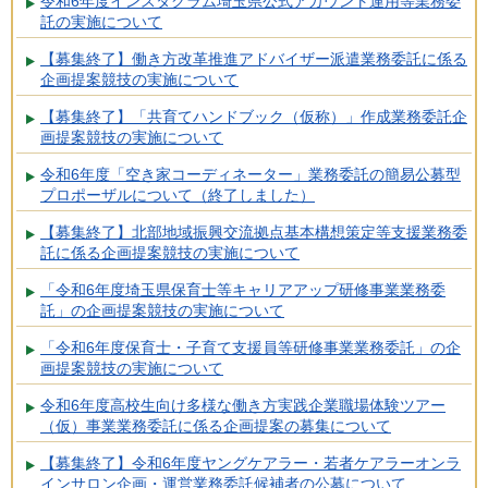
令和6年度インスタグラム埼玉県公式アカウント運用等業務委
託の実施について
【募集終了】働き方改革推進アドバイザー派遣業務委託に係る
企画提案競技の実施について
【募集終了】「共育てハンドブック（仮称）」作成業務委託企
画提案競技の実施について
令和6年度「空き家コーディネーター」業務委託の簡易公募型
プロポーザルについて（終了しました）
【募集終了】北部地域振興交流拠点基本構想策定等支援業務委
託に係る企画提案競技の実施について
「令和6年度埼玉県保育士等キャリアアップ研修事業業務委
託」の企画提案競技の実施について
「令和6年度保育士・子育て支援員等研修事業業務委託」の企
画提案競技の実施について
令和6年度高校生向け多様な働き方実践企業職場体験ツアー
（仮）事業業務委託に係る企画提案の募集について
【募集終了】令和6年度ヤングケアラー・若者ケアラーオンラ
インサロン企画・運営業務委託候補者の公募について