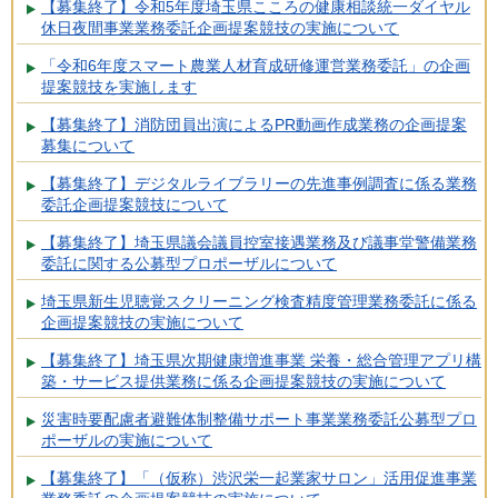
【募集終了】令和5年度埼玉県こころの健康相談統一ダイヤル
休日夜間事業業務委託企画提案競技の実施について
「令和6年度スマート農業人材育成研修運営業務委託」の企画
提案競技を実施します
【募集終了】消防団員出演によるPR動画作成業務の企画提案
募集について
【募集終了】デジタルライブラリーの先進事例調査に係る業務
委託企画提案競技について
【募集終了】埼玉県議会議員控室接遇業務及び議事堂警備業務
委託に関する公募型プロポーザルについて
埼玉県新生児聴覚スクリーニング検査精度管理業務委託に係る
企画提案競技の実施について
【募集終了】埼玉県次期健康増進事業 栄養・総合管理アプリ構
築・サービス提供業務に係る企画提案競技の実施について
災害時要配慮者避難体制整備サポート事業業務委託公募型プロ
ポーザルの実施について
【募集終了】「（仮称）渋沢栄一起業家サロン」活用促進事業