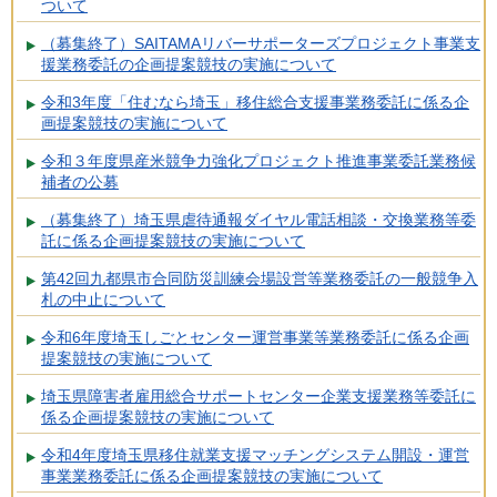
ついて
（募集終了）SAITAMAリバーサポーターズプロジェクト事業支
援業務委託の企画提案競技の実施について
令和3年度「住むなら埼玉」移住総合支援事業務委託に係る企
画提案競技の実施について
令和３年度県産米競争力強化プロジェクト推進事業委託業務候
補者の公募
（募集終了）埼玉県虐待通報ダイヤル電話相談・交換業務等委
託に係る企画提案競技の実施について
第42回九都県市合同防災訓練会場設営等業務委託の一般競争入
札の中止について
令和6年度埼玉しごとセンター運営事業等業務委託に係る企画
提案競技の実施について
埼玉県障害者雇用総合サポートセンター企業支援業務等委託に
係る企画提案競技の実施について
令和4年度埼玉県移住就業支援マッチングシステム開設・運営
事業業務委託に係る企画提案競技の実施について