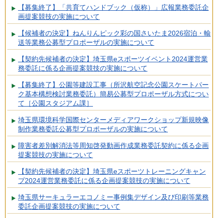
【募集終了】「共育てハンドブック（仮称）」広報業務委託企
画提案競技の実施について
【候補者の決定】ねんりんピック彩の国さいたま2026宿泊・輸
送等業務公募型プロポーザルの実施について
【契約先候補者の決定】埼玉県eスポーツイベント2024運営業
務委託に係る企画提案競技の実施について
【募集終了】公園等建設工事（所沢航空記念公園スケートパー
ク基本構想検討業務委託）簡易公募型プロポーザル方式につい
て［公園スタジアム課］
埼玉県環境科学国際センターメディアワークショップ新規映像
制作業務委託公募型プロポーザルの実施について
障害者差別解消法等周知啓発動画作成業務委託契約に係る企画
提案競技の実施について
【契約先候補者の決定】埼玉県eスポーツトレーニングキャン
プ2024運営業務委託に係る企画提案競技の実施について
埼玉県サーキュラーエコノミー事例集デザイン及び印刷等業務
委託企画提案競技の実施について