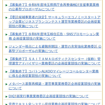
【募集終了】令和6年度埼玉県県庁舎再整備検討支援事業業務
の公募型プロポーザルについて
【委託候補事業者の決定】サーキュラーエコノミースタートア
ップ企業ビジネスプランコンテスト運営等業務委託の企画提案
競技の実施について
【募集終了】令和6年度埼玉移住広告・SNSプロモーション業
務 企画提案競技の実施について
ジェンダー視点による避難所開設・運営の充実強化業務委託 公
募型プロポーザルの実施について
【募集終了】ＳＡＩＴＡＭＡロボティクスセンター（仮称）管
理運営アドバイザリー業務委託の企画提案競技の実施について
【募集終了】コバトンALKOOマイレージコールセンター業務
に係る企画提案競技の実施について
メタバース基盤再構築・運営事業業務委託企画提案競技の実施
について
DX計画実行事業業務委託企画提案競技の実施について
音声テキスト化システム提供業務企画提案競技の実施について