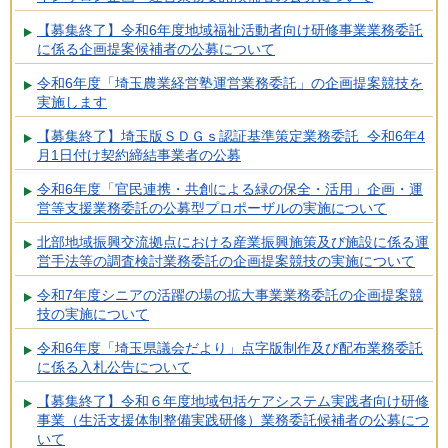
【募集終了】令和6年度地域福祉活動者向け研修事業業務委託
に係る企画提案候補者の公募について
令和6年度「埼玉農業経営塾運営業務委託」の企画提案競技を
実施します
【募集終了】埼玉版ＳＤＧｓ認証基準策定業務委託 令和6年4
月1日付け契約締結事業者の公募
令和6年度「官民連携・共創による緑の保全・活用」企画・運
営等支援業務委託の公募型プロポーザルの実施について
北部地域振興交流拠点における産業振興施策及び施設に係る運
営手法等の調査検討業務委託の企画提案競技の実施について
令和7年度シニアの活躍の場の拡大事業業務委託の企画提案競
技の実施について
令和6年度「埼玉県議会だより」点字版制作及び配布業務委託
に係る入札公告について
【募集終了】令和６年度地域包括ケアシステム実践者向け研修
事業（生活支援体制整備実践研修）業務委託候補者の公募につ
いて