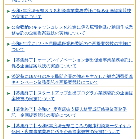
令和7年度埼玉県ＳＮＳ相談事業業務委託に係る企画提案競技
の実施について
公金収納のキャッシュレス化推進に係る広報物及び動画作成業
務委託の企画提案競技の実施について
令和6年度にじいろ県民講座業務委託の企画提案競技の実施に
ついて
【募集終了】オープンイノベーション創出促進事業業務委託に
係る企画提案競技の実施について
渋沢翁にゆかりのある民間企業の強みを生かした観光消費促進
キャンペーン業務委託企画提案競技について
【募集終了】スタートアップ創出プログラム業務委託の企画提
案競技の実施について
【募集終了】令和6年度商店街支援人材育成研修事業業務委
託 企画提案競技の実施について
【募集終了】令和6年度埼玉県こころの健康相談統一ダイヤル
休日・夜間事業業務に係る企画提案競技の実施について