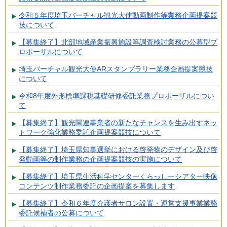
令和５年度埼玉バーチャル観光大使動画制作等業務企画提案競
技について
【募集終了】北部地域産業振興施設等調査検討業務の公募型プ
ロポーザルについて
埼玉バーチャル観光大使ARスタンプラリー業務企画提案競技
について
令和8年度外形標準課税基礎研修委託業務プロポーザルについ
て
【募集終了】観光関連事業者の新たなチャンスを生み出すネッ
トワーク強化業務委託企画提案競技について
【募集終了】埼玉県知事選挙における啓発物のデザイン及び啓
発動画等の制作業務の企画提案競技の実施について
【募集終了】埼玉県生活科学センターくらっしーシアター映像
コンテンツ制作業務委託の企画提案を募集します
【募集終了】令和６年度介護者サロン設置・運営支援事業業務
委託候補者の公募について