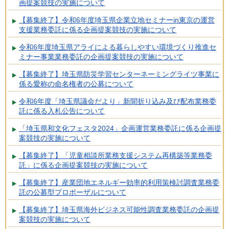
画提案競技の実施について
【募集終了】令和6年度埼玉県企業立地セミナーin東京の運営
支援業務委託に係る企画提案競技の実施について
令和6年度埼玉県アライによる暮らしやすい環境づくり推進セ
ミナー事業業務委託の企画提案競技の実施について
【募集終了】埼玉県防災学習センターネーミングライツ事業に
係る愛称の命名権者の公募について
令和6年度「埼玉県議会だより」新聞折り込み及び配布業務委
託に係る入札公告について
「埼玉県和文化フェスタ2024」企画運営業務委託に係る企画提
案競技の実施について
【募集終了】「児童相談所業務支援システム再構築等業務委
託」に係る企画提案競技の実施について
【募集終了】産業団地エネルギー効率的利用策検討調査業務委
託の公募型プロポーザルについて
【募集終了】埼玉県海外ビジネス可能性調査業務委託の企画提
案競技の実施について