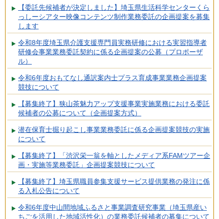
【委託先候補者が決定しました】埼玉県生活科学センターくら
っしーシアター映像コンテンツ制作業務委託の企画提案を募集
します
令和8年度埼玉県介護支援専門員実務研修における実習指導者
研修会事業業務委託契約に係る企画提案の公募（プロポーザ
ル）
令和6年度おもてなし通訳案内士プラス育成事業業務企画提案
競技について
【募集終了】狭山茶魅力アップ支援事業実施業務における委託
候補者の公募について（企画提案方式）
潜在保育士掘り起こし事業業務委託に係る企画提案競技の実施
について
【募集終了】「渋沢栄一翁を軸としたメディア系FAMツアー企
画・実施等業務委託」企画提案競技について
【募集終了】埼玉県職員参集支援サービス提供業務の発注に係
る入札公告について
令和6年度中山間地域ふるさと事業調査研究事業（埼玉県産い
ちごを活用した地域活性化）の業務委託候補者の募集について