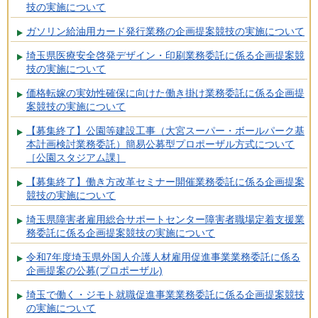
技の実施について
ガソリン給油用カード発行業務の企画提案競技の実施について
埼玉県医療安全啓発デザイン・印刷業務委託に係る企画提案競
技の実施について
価格転嫁の実効性確保に向けた働き掛け業務委託に係る企画提
案競技の実施について
【募集終了】公園等建設工事（大宮スーパー・ボールパーク基
本計画検討業務委託）簡易公募型プロポーザル方式について
［公園スタジアム課］
【募集終了】働き方改革セミナー開催業務委託に係る企画提案
競技の実施について
埼玉県障害者雇用総合サポートセンター障害者職場定着支援業
務委託に係る企画提案競技の実施について
令和7年度埼玉県外国人介護人材雇用促進事業業務委託に係る
企画提案の公募(プロポーザル)
埼玉で働く・ジモト就職促進事業業務委託に係る企画提案競技
の実施について