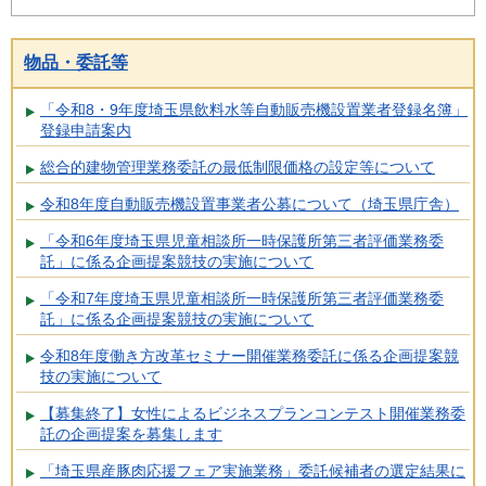
物品・委託等
「令和8・9年度埼玉県飲料水等自動販売機設置業者登録名簿」
登録申請案内
総合的建物管理業務委託の最低制限価格の設定等について
令和8年度自動販売機設置事業者公募について（埼玉県庁舎）
「令和6年度埼玉県児童相談所一時保護所第三者評価業務委
託」に係る企画提案競技の実施について
「令和7年度埼玉県児童相談所一時保護所第三者評価業務委
託」に係る企画提案競技の実施について
令和8年度働き方改革セミナー開催業務委託に係る企画提案競
技の実施について
【募集終了】女性によるビジネスプランコンテスト開催業務委
託の企画提案を募集します
「埼玉県産豚肉応援フェア実施業務」委託候補者の選定結果に