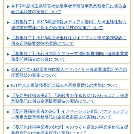
令和7年度埼玉県障害福祉従事者等研修事業業務委託に係る企
画提案競技の実施について
【募集終了】令和5年度情報メディアを活用した埼玉移住魅力
発信業務委託に係る企画提案競技の実施について
【募集終了】令和5年度埼玉移住ガイドブック作成業務委託に
係る企画提案競技の実施について
【募集終了】令和６年度ケアラー支援関係機関向け研修事業業
務委託候補者の公募について
令和7年度70歳雇用制度導入アドバイザー派遣業務委託の企画
提案競技の実施について
ICT推進支援業務委託に係る企画提案競技の実施について
【契約先候補者決定】「高齢者を守るお助けかわらばん」作成
業務委託に係る企画提案競技の実施について
【委託候補事業者の決定】イノベーション創出アクションプラ
ン策定支援等業務委託の企画提案競技の実施について
【委託先候補事業者の決定】ものづくり企業の事業多角化支援
業務委託の企画提案競技の実施について