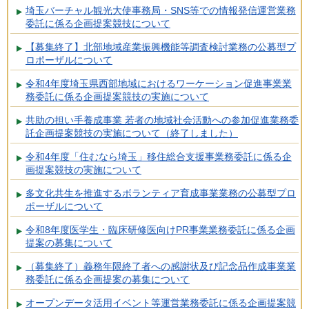
埼玉バーチャル観光大使事務局・SNS等での情報発信運営業務
委託に係る企画提案競技について
【募集終了】北部地域産業振興機能等調査検討業務の公募型プ
ロポーザルについて
令和4年度埼玉県西部地域におけるワーケーション促進事業業
務委託に係る企画提案競技の実施について
共助の担い手養成事業 若者の地域社会活動への参加促進業務委
託企画提案競技の実施について（終了しました）
令和4年度「住むなら埼玉」移住総合支援事業務委託に係る企
画提案競技の実施について
多文化共生を推進するボランティア育成事業業務の公募型プロ
ポーザルについて
令和8年度医学生・臨床研修医向けPR事業業務委託に係る企画
提案の募集について
（募集終了）義務年限終了者への感謝状及び記念品作成事業業
務委託に係る企画提案の募集について
オープンデータ活用イベント等運営業務委託に係る企画提案競