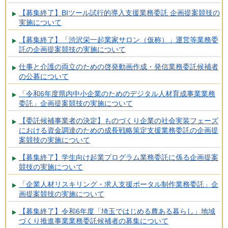
【募集終了】BIツール試行的導入支援業務委託 企画提案競技の
実施について
【募集終了】「渋沢栄一起業家サロン（仮称）」運営等業務委
託の企画提案競技の実施について
仕事と介護の両立のための啓発動画作成・発信業務委託候補者
の公募について
「令和6年度県内中小企業のためのデジタル人材育成事業業務
委託」企画提案競技の実施について
【委託候補事業者の決定】ものづくり企業の社会実装フェーズ
における資金調達のための成長戦略策定支援業務委託の企画提
案競技の実施について
【募集終了】学生向け起業プログラム業務委託に係る企画提案
競技の実施について
「企業人材リスキリング・求人支援ポータル制作業務委託」企
画提案競技の実施について
【募集終了】令和6年度「埼玉ではじめる農ある暮らし」地域
づくり推進事業業務委託候補者の募集について