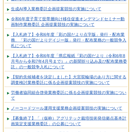
生成AI導入業務委託企画提案競技の実施について
令和6年度子育て世帯層向け移住促進オンデマンドセミナー動
画制作業務委託 企画提案競技の実施について
【入札終了】令和6年度「彩の国だより点字版」発行・配布業
務、「彩の国だよりデイジー版」発行・配布業務の一般競争入
札について
【入札終了】令和6年度「県広報紙『彩の国だより（令和6年8
月号から令和7年4月号まで）』の新聞折り込み及び配布業務委
託」の一般競争入札について
【契約先候補者を決定しました】大宮双輪場のあり方に関する
調査検討業務委託に係る企画提案競技の実施について
労働者協同組合啓発業務委託に係る企画提案競技の実施につい
て
ノーコードツール運用支援業務企画提案競技の実施について
【募集終了】「（仮称）アグリテック栽培技術発信拠点基本計
画策定支援業務委託」の公募について