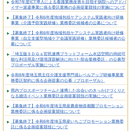
令和7年度ICT導入による看護業務改善を目指す病院へのアドバ
イザー派遣事業に係る委託業務の企画提案競技の実施について
【募集終了】令和6年度地域包括ケアシステム実践者向け研修
事業（介護予防実践研修）業務委託候補者の公募について
【募集終了】令和6年度地域包括ケアシステム実践者向け研修
事業（自立支援型地域ケア会議実践研修）業務委託候補者の公
募について
「埼玉版ＳＤＧｓ官民連携プラットフォーム水辺空間の持続可
能な利活用及び環境課題解決に向けた部会業務委託」の公募型
プロポーザル実施について
令和8年度埼玉県主任介護支援専門員レベルアップ研修事業業
務委託契約に係る企画提案の公募（プロポーザル）
県内プロスポーツチームと連携した出会いのきっかけづくりと
なる婚活イベント業務委託企画提案競技の実施について
【募集終了】令和6年度埼玉県産農産物首都圏プロモーション
業務委託に係る企画提案競技について
【募集終了】令和6年度埼玉県産いちごプロモーション業務委
託に係る企画提案競技について