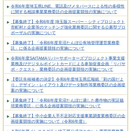
令和6年度埼玉県LINE、電話及びメタバースによる性の多様性
に関する相談事業業務委託の企画提案競技の実施について
【募集終了】令和6年度 埼玉版スーパー・シティプロジェクト
市町村と企業等のマッチング強化業務委託に関する公募型プロ
ポーザルの実施について
【募集終了】「令和6年度見沼たんぼ公有地管理運営業務委
託」に係る企画提案競技の実施について
令和6年度SAITAMAリバーサポーターズプロジェクト事業支援
業務及びデジタルポイントカードによる参加促進企画「リバサ
ポ・クエスト」業務委託の企画提案競技の実施について
【委託先候補者の決定】令和6年度埼玉県広報紙「彩の国だよ
り」デザイン・レイアウト及びデータ制作等業務委託の企画提
案の実施について
【募集終了】「令和6年度見沼たんぼに適した農作物の実証栽
培業務委託」に係る企画提案競技の実施について
【募集終了】中小企業人手不足対応支援事業調査業務委託の企
画提案競技の実施について（令和6年度）