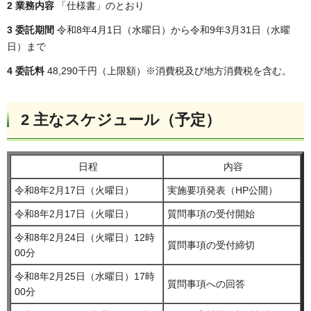
2 業務内容
「仕様書」のとおり
3 委託期間
令和8年4月1日（水曜日）から令和9年3月31日（水曜
日）まで
4 委託料
48,290千円（上限額）※消費税及び地方消費税を含む。
2 主なスケジュール（予定）
日程
内容
令和8年2月17日（火曜日）
実施要項発表（HP公開）
令和8年2月17日（火曜日）
質問事項の受付開始
令和8年2月24日（火曜日）12時
質問事項の受付締切
00分
令和8年2月25日（水曜日）17時
質問事項への回答
00分