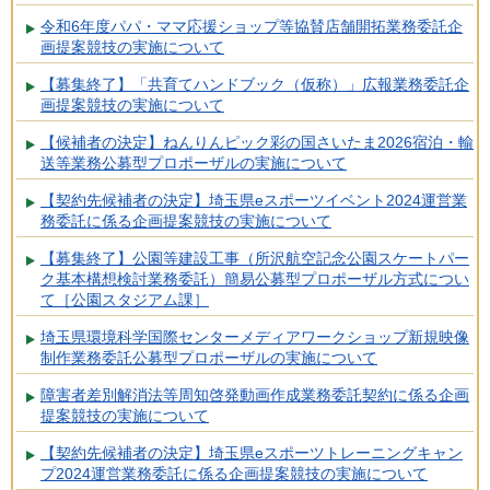
令和6年度パパ・ママ応援ショップ等協賛店舗開拓業務委託企
画提案競技の実施について
【募集終了】「共育てハンドブック（仮称）」広報業務委託企
画提案競技の実施について
【候補者の決定】ねんりんピック彩の国さいたま2026宿泊・輸
送等業務公募型プロポーザルの実施について
【契約先候補者の決定】埼玉県eスポーツイベント2024運営業
務委託に係る企画提案競技の実施について
【募集終了】公園等建設工事（所沢航空記念公園スケートパー
ク基本構想検討業務委託）簡易公募型プロポーザル方式につい
て［公園スタジアム課］
埼玉県環境科学国際センターメディアワークショップ新規映像
制作業務委託公募型プロポーザルの実施について
障害者差別解消法等周知啓発動画作成業務委託契約に係る企画
提案競技の実施について
【契約先候補者の決定】埼玉県eスポーツトレーニングキャン
プ2024運営業務委託に係る企画提案競技の実施について