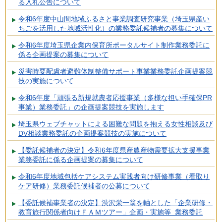
る入札公告について
令和6年度中山間地域ふるさと事業調査研究事業（埼玉県産い
ちごを活用した地域活性化）の業務委託候補者の募集について
令和6年度埼玉県企業内保育所ポータルサイト制作業務委託に
係る企画提案の募集について
災害時要配慮者避難体制整備サポート事業業務委託企画提案競
技の実施について
令和6年度「頑張る新規就農者応援事業（多様な担い手確保PR
事業）業務委託」の企画提案競技を実施します
埼玉県ウェブチャットによる困難な問題を抱える女性相談及び
DV相談業務委託の企画提案競技の実施について
【委託候補者の決定】令和6年度県産農産物需要拡大支援事業
業務委託に係る企画提案の募集について
令和6年度地域包括ケアシステム実践者向け研修事業（看取り
ケア研修）業務委託候補者の公募について
【委託候補事業者の決定】渋沢栄一翁を軸とした「企業研修・
教育旅行関係者向けＦＡＭツアー」企画・実施等 業務委託