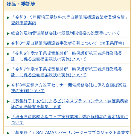
物品・委託等
「令和8・9年度埼玉県飲料水等自動販売機設置業者登録名簿」
登録申請案内
総合的建物管理業務委託の最低制限価格の設定等について
令和8年度自動販売機設置事業者公募について（埼玉県庁舎）
「令和6年度埼玉県児童相談所一時保護所第三者評価業務委
託」に係る企画提案競技の実施について
「令和7年度埼玉県児童相談所一時保護所第三者評価業務委
託」に係る企画提案競技の実施について
令和8年度働き方改革セミナー開催業務委託に係る企画提案競
技の実施について
【募集終了】女性によるビジネスプランコンテスト開催業務委
託の企画提案を募集します
「埼玉県産豚肉応援フェア実施業務」委託候補者の選定結果に
ついて
（募集終了）SAITAMAリバーサポーターズプロジェクト事業支