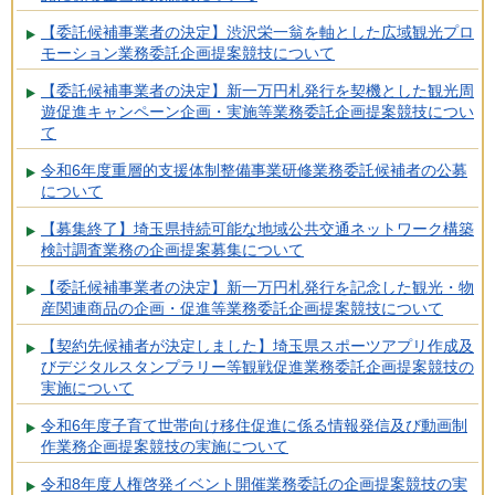
【委託候補事業者の決定】渋沢栄一翁を軸とした広域観光プロ
モーション業務委託企画提案競技について
【委託候補事業者の決定】新一万円札発行を契機とした観光周
遊促進キャンペーン企画・実施等業務委託企画提案競技につい
て
令和6年度重層的支援体制整備事業研修業務委託候補者の公募
について
【募集終了】埼玉県持続可能な地域公共交通ネットワーク構築
検討調査業務の企画提案募集について
【委託候補事業者の決定】新一万円札発行を記念した観光・物
産関連商品の企画・促進等業務委託企画提案競技について
【契約先候補者が決定しました】埼玉県スポーツアプリ作成及
びデジタルスタンプラリー等観戦促進業務委託企画提案競技の
実施について
令和6年度子育て世帯向け移住促進に係る情報発信及び動画制
作業務企画提案競技の実施について
令和8年度人権啓発イベント開催業務委託の企画提案競技の実