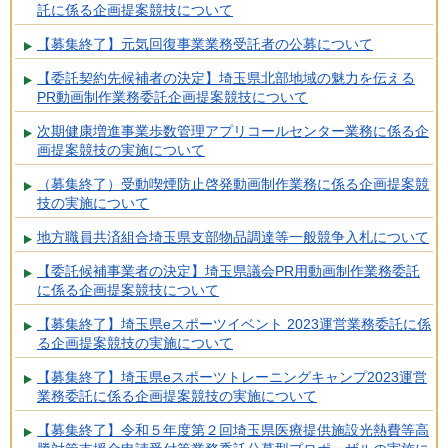
託に係る企画提案競技について
【募集終了】元気回復事業業務受託者の公募について
【委託契約先候補者の決定】埼玉県北部地域の魅力を伝える
PR動画制作業務委託企画提案競技について
次期健康増進事業歩数管理アプリコールセンター業務に係る企
画提案競技の実施について
（募集終了）受動喫煙防止啓発動画制作業務に係る企画提案競
技の実施について
地方職員共済組合埼玉県支部物品調達等一般競争入札について
【委託候補事業者の決定】埼玉県議会PR用動画制作業務委託
に係る企画提案競技について
【募集終了】埼玉県eスポーツイベント 2023運営業務委託に係
る企画提案競技の実施について
【募集終了】埼玉県eスポーツトレーニングキャンプ2023運営
業務委託に係る企画提案競技の実施について
【募集終了】令和５年度第２回埼玉県医療提供施設光熱費等高