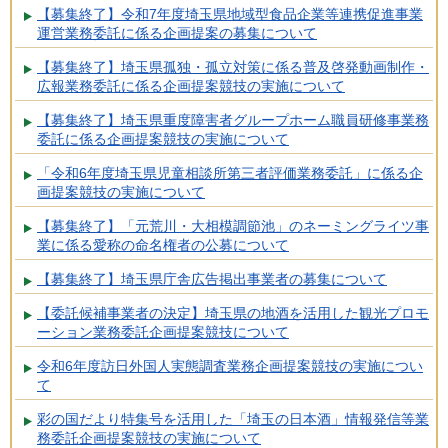
【募集終了】令和7年度埼玉県地域型食品企業等連携促進事業
運営業務委託に係る企画提案の募集について
【募集終了】埼玉県孤独・孤立対策に係る普及啓発動画制作・
広報業務委託に係る企画提案競技の実施について
【募集終了】埼玉県重度障害者グループホーム職員研修事業務
委託に係る企画提案競技の実施について
「令和6年度埼玉県児童相談所第三者評価業務委託」に係る企
画提案競技の実施について
【募集終了】「元荒川・大相模調節池」のネーミングライツ事
業に係る愛称の命名権者の公募について
【募集終了】埼玉県庁舎広告掲出事業者の募集について
【委託候補事業者の決定】埼玉県の地酒を活用した観光プロモ
ーション業務委託企画提案競技について
令和6年度訪日外国人実態調査業務企画提案競技の実施につい
て
彩の国だより特集号を活用した「埼玉の日本酒」情報発信等業
務委託企画提案競技の実施について