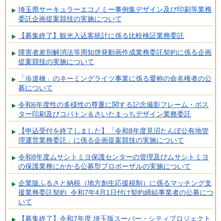
埼玉県サーキュラーエコノミー事例集デザイン及び印刷等業務
委託企画提案競技の実施について
【募集終了】観光入込客統計に係る比較検証業務委託
障害者差別解消法等周知啓発動画作成業務委託契約に係る企画
提案競技の実施について
「歩道橋」のネーミングライツ事業に係る愛称の命名権者の公
募について
令和6年度性の多様性の尊重に関する記念撮影フレーム・ポス
ター印刷及びコバトン＆さいたまっちデザイン業務委託
【申込受付を終了しました】「令和8年度見沼たんぼ公有地管
理運営業務委託」に係る企画提案競技の実施について
令和8年度ムサシトミヨ保護センターの管理及びムサシトミヨ
の保護業務にかかる公募型プロポーザルの実施について
企業版ふるさと納税（地方創生応援税制）に係るマッチング支
援業務委託契約 令和7年4月1日付け契約締結事業者の公募につ
いて
【募集終了】令和7年度 埼玉版スーパー・シティプロジェクト