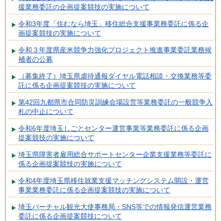
援業務委託の企画提案競技の実施について
令和3年度「住むなら埼玉」移住総合支援事業務委託に係る企
画提案競技の実施について
令和３年度県産米競争力強化プロジェクト推進事業委託業務候
補者の公募
（募集終了）埼玉県虐待通報ダイヤル電話相談・交換業務等委
託に係る企画提案競技の実施について
第42回九都県市合同防災訓練会場設営等業務委託の一般競争入
札の中止について
令和6年度埼玉しごとセンター運営事業等業務委託に係る企画
提案競技の実施について
埼玉県障害者雇用総合サポートセンター企業支援業務等委託に
係る企画提案競技の実施について
令和4年度埼玉県移住就業支援マッチングシステム開設・運営
事業業務委託に係る企画提案競技の実施について
埼玉バーチャル観光大使事務局・SNS等での情報発信運営業務
委託に係る企画提案競技について