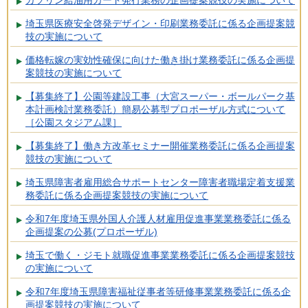
ガソリン給油用カード発行業務の企画提案競技の実施について
埼玉県医療安全啓発デザイン・印刷業務委託に係る企画提案競
技の実施について
価格転嫁の実効性確保に向けた働き掛け業務委託に係る企画提
案競技の実施について
【募集終了】公園等建設工事（大宮スーパー・ボールパーク基
本計画検討業務委託）簡易公募型プロポーザル方式について
［公園スタジアム課］
【募集終了】働き方改革セミナー開催業務委託に係る企画提案
競技の実施について
埼玉県障害者雇用総合サポートセンター障害者職場定着支援業
務委託に係る企画提案競技の実施について
令和7年度埼玉県外国人介護人材雇用促進事業業務委託に係る
企画提案の公募(プロポーザル)
埼玉で働く・ジモト就職促進事業業務委託に係る企画提案競技
の実施について
令和7年度埼玉県障害福祉従事者等研修事業業務委託に係る企
画提案競技の実施について