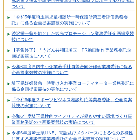
騰対策支援金申請受付等業務委託公募型プロポーザルの実施に
ついて
「令和5年度埼玉県児童相談所一時保護所第三者評価業務委
託」に係る企画提案競技の実施について
渋沢栄一翁を軸とした観光プロモーション業務委託企画提案競
技について
【募集終了】「うどん共和国埼玉」PR動画制作等業務委託企
画提案競技について
令和6年度県内中小企業若手社員等合同研修会業務委託に係る
企画提案競技の実施について
埼玉県妊婦緊急一時受け入れ事業コーディネーター業務委託に
係る企画提案競技の実施について
「令和6年度スポーツビジネス相談対応等業務委託」企画提案
競技の実施について
令和6年度埼玉県性的マイノリティが働きやすい環境づくり事
業業務委託の企画提案競技の実施について
令和6年度埼玉県LINE、電話及びメタバースによる性の多様性
に関する相談事業業務委託の企画提案競技の実施について