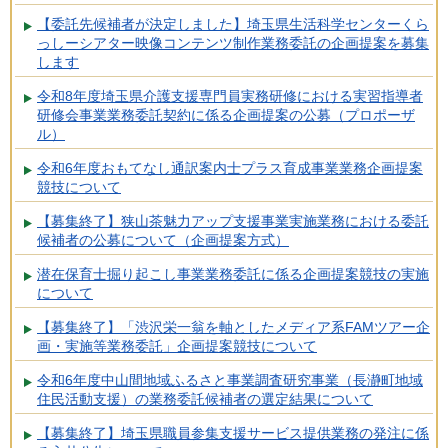
【委託先候補者が決定しました】埼玉県生活科学センターくら
っしーシアター映像コンテンツ制作業務委託の企画提案を募集
します
令和8年度埼玉県介護支援専門員実務研修における実習指導者
研修会事業業務委託契約に係る企画提案の公募（プロポーザ
ル）
令和6年度おもてなし通訳案内士プラス育成事業業務企画提案
競技について
【募集終了】狭山茶魅力アップ支援事業実施業務における委託
候補者の公募について（企画提案方式）
潜在保育士掘り起こし事業業務委託に係る企画提案競技の実施
について
【募集終了】「渋沢栄一翁を軸としたメディア系FAMツアー企
画・実施等業務委託」企画提案競技について
令和6年度中山間地域ふるさと事業調査研究事業（長瀞町地域
住民活動支援）の業務委託候補者の選定結果について
【募集終了】埼玉県職員参集支援サービス提供業務の発注に係