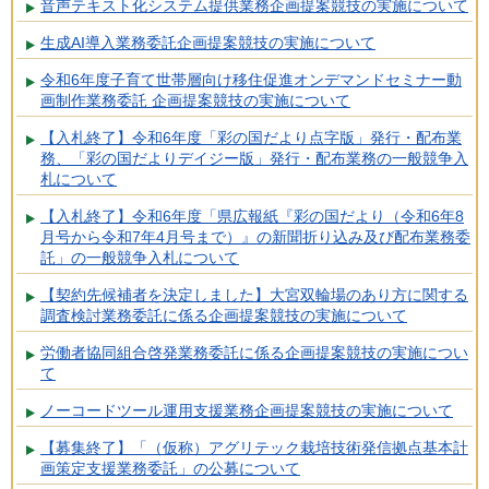
音声テキスト化システム提供業務企画提案競技の実施について
生成AI導入業務委託企画提案競技の実施について
令和6年度子育て世帯層向け移住促進オンデマンドセミナー動
画制作業務委託 企画提案競技の実施について
【入札終了】令和6年度「彩の国だより点字版」発行・配布業
務、「彩の国だよりデイジー版」発行・配布業務の一般競争入
札について
【入札終了】令和6年度「県広報紙『彩の国だより（令和6年8
月号から令和7年4月号まで）』の新聞折り込み及び配布業務委
託」の一般競争入札について
【契約先候補者を決定しました】大宮双輪場のあり方に関する
調査検討業務委託に係る企画提案競技の実施について
労働者協同組合啓発業務委託に係る企画提案競技の実施につい
て
ノーコードツール運用支援業務企画提案競技の実施について
【募集終了】「（仮称）アグリテック栽培技術発信拠点基本計
画策定支援業務委託」の公募について