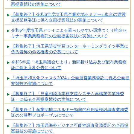
画提案競技の実施について
【募集終了】令和6年度埼玉県企業立地セミナーin東京の運営
支援業務委託に係る企画提案競技の実施について
令和6年度埼玉県アライによる暮らしやすい環境づくり推進セ
ミナー事業業務委託の企画提案競技の実施について
【募集終了】埼玉県防災学習センターネーミングライツ事業に
係る愛称の命名権者の公募について
令和6年度「埼玉県議会だより」新聞折り込み及び配布業務委
託に係る入札公告について
「埼玉県和文化フェスタ2024」企画運営業務委託に係る企画提
案競技の実施について
【募集終了】「児童相談所業務支援システム再構築等業務委
託」に係る企画提案競技の実施について
【募集終了】産業団地エネルギー効率的利用策検討調査業務委
託の公募型プロポーザルについて
【募集終了】埼玉県海外ビジネス可能性調査業務委託の企画提
案競技の実施について