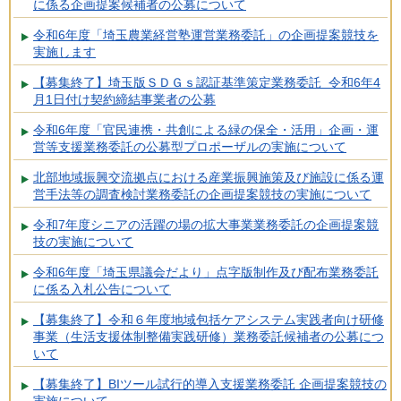
に係る企画提案候補者の公募について
令和6年度「埼玉農業経営塾運営業務委託」の企画提案競技を
実施します
【募集終了】埼玉版ＳＤＧｓ認証基準策定業務委託 令和6年4
月1日付け契約締結事業者の公募
令和6年度「官民連携・共創による緑の保全・活用」企画・運
営等支援業務委託の公募型プロポーザルの実施について
北部地域振興交流拠点における産業振興施策及び施設に係る運
営手法等の調査検討業務委託の企画提案競技の実施について
令和7年度シニアの活躍の場の拡大事業業務委託の企画提案競
技の実施について
令和6年度「埼玉県議会だより」点字版制作及び配布業務委託
に係る入札公告について
【募集終了】令和６年度地域包括ケアシステム実践者向け研修
事業（生活支援体制整備実践研修）業務委託候補者の公募につ
いて
【募集終了】BIツール試行的導入支援業務委託 企画提案競技の