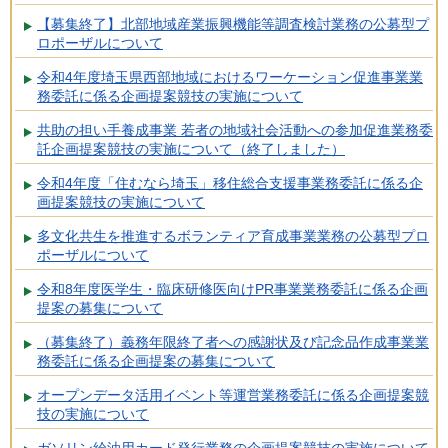
【募集終了】北部地域産業振興機能等調査検討業務の公募型プ
ロポーザルについて
令和4年度埼玉県西部地域におけるワーケーション促進事業業
務委託に係る企画提案競技の実施について
共助の担い手養成事業 若者の地域社会活動への参加促進業務委
託企画提案競技の実施について（終了しました）
令和4年度「住むなら埼玉」移住総合支援事業務委託に係る企
画提案競技の実施について
多文化共生を推進するボランティア育成事業業務の公募型プロ
ポーザルについて
令和8年度医学生・臨床研修医向けPR事業業務委託に係る企画
提案の募集について
（募集終了）義務年限終了者への感謝状及び記念品作成事業業
務委託に係る企画提案の募集について
オープンデータ活用イベント等運営業務委託に係る企画提案競
技の実施について