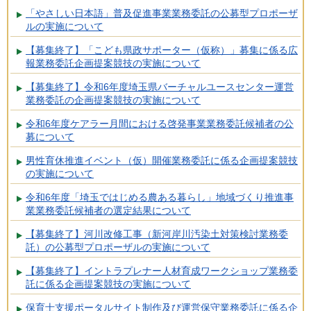
「やさしい日本語」普及促進事業業務委託の公募型プロポーザ
ルの実施について
【募集終了】「こども県政サポーター（仮称）」募集に係る広
報業務委託企画提案競技の実施について
【募集終了】令和6年度埼玉県バーチャルユースセンター運営
業務委託の企画提案競技の実施について
令和6年度ケアラー月間における啓発事業業務委託候補者の公
募について
男性育休推進イベント（仮）開催業務委託に係る企画提案競技
の実施について
令和6年度「埼玉ではじめる農ある暮らし」地域づくり推進事
業業務委託候補者の選定結果について
【募集終了】河川改修工事（新河岸川汚染土対策検討業務委
託）の公募型プロポーザルの実施について
【募集終了】イントラプレナー人材育成ワークショップ業務委
託に係る企画提案競技の実施について
保育士支援ポータルサイト制作及び運営保守業務委託に係る企