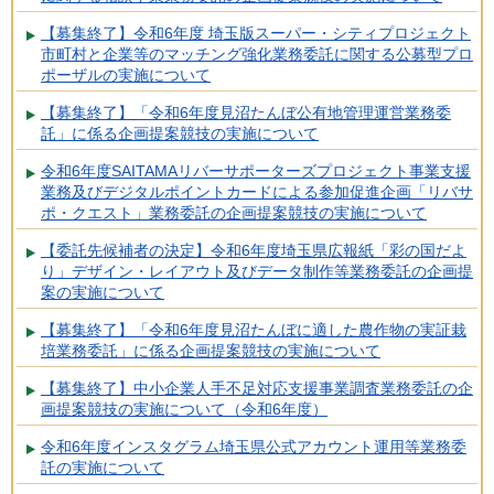
【募集終了】令和6年度 埼玉版スーパー・シティプロジェクト
市町村と企業等のマッチング強化業務委託に関する公募型プロ
ポーザルの実施について
【募集終了】「令和6年度見沼たんぼ公有地管理運営業務委
託」に係る企画提案競技の実施について
令和6年度SAITAMAリバーサポーターズプロジェクト事業支援
業務及びデジタルポイントカードによる参加促進企画「リバサ
ポ・クエスト」業務委託の企画提案競技の実施について
【委託先候補者の決定】令和6年度埼玉県広報紙「彩の国だよ
り」デザイン・レイアウト及びデータ制作等業務委託の企画提
案の実施について
【募集終了】「令和6年度見沼たんぼに適した農作物の実証栽
培業務委託」に係る企画提案競技の実施について
【募集終了】中小企業人手不足対応支援事業調査業務委託の企
画提案競技の実施について（令和6年度）
令和6年度インスタグラム埼玉県公式アカウント運用等業務委
託の実施について