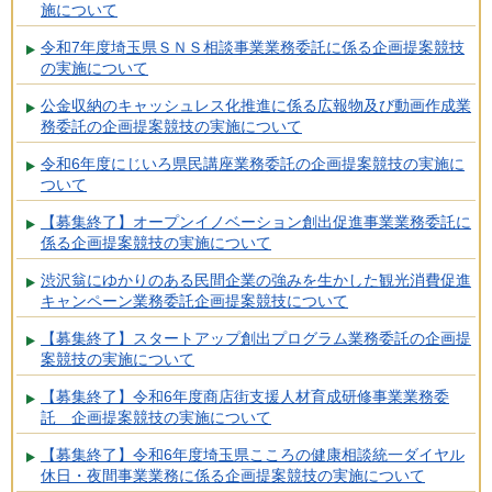
施について
令和7年度埼玉県ＳＮＳ相談事業業務委託に係る企画提案競技
の実施について
公金収納のキャッシュレス化推進に係る広報物及び動画作成業
務委託の企画提案競技の実施について
令和6年度にじいろ県民講座業務委託の企画提案競技の実施に
ついて
【募集終了】オープンイノベーション創出促進事業業務委託に
係る企画提案競技の実施について
渋沢翁にゆかりのある民間企業の強みを生かした観光消費促進
キャンペーン業務委託企画提案競技について
【募集終了】スタートアップ創出プログラム業務委託の企画提
案競技の実施について
【募集終了】令和6年度商店街支援人材育成研修事業業務委
託 企画提案競技の実施について
【募集終了】令和6年度埼玉県こころの健康相談統一ダイヤル
休日・夜間事業業務に係る企画提案競技の実施について