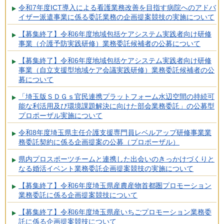
令和7年度ICT導入による看護業務改善を目指す病院へのアドバ
イザー派遣事業に係る委託業務の企画提案競技の実施について
【募集終了】令和6年度地域包括ケアシステム実践者向け研修
事業（介護予防実践研修）業務委託候補者の公募について
【募集終了】令和6年度地域包括ケアシステム実践者向け研修
事業（自立支援型地域ケア会議実践研修）業務委託候補者の公
募について
「埼玉版ＳＤＧｓ官民連携プラットフォーム水辺空間の持続可
能な利活用及び環境課題解決に向けた部会業務委託」の公募型
プロポーザル実施について
令和8年度埼玉県主任介護支援専門員レベルアップ研修事業業
務委託契約に係る企画提案の公募（プロポーザル）
県内プロスポーツチームと連携した出会いのきっかけづくりと
なる婚活イベント業務委託企画提案競技の実施について
【募集終了】令和6年度埼玉県産農産物首都圏プロモーション
業務委託に係る企画提案競技について
【募集終了】令和6年度埼玉県産いちごプロモーション業務委
託に係る企画提案競技について