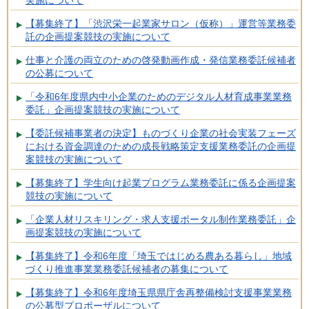
実施について
【募集終了】「渋沢栄一起業家サロン（仮称）」運営等業務委
託の企画提案競技の実施について
仕事と介護の両立のための啓発動画作成・発信業務委託候補者
の公募について
「令和6年度県内中小企業のためのデジタル人材育成事業業務
委託」企画提案競技の実施について
【委託候補事業者の決定】ものづくり企業の社会実装フェーズ
における資金調達のための成長戦略策定支援業務委託の企画提
案競技の実施について
【募集終了】学生向け起業プログラム業務委託に係る企画提案
競技の実施について
「企業人材リスキリング・求人支援ポータル制作業務委託」企
画提案競技の実施について
【募集終了】令和6年度「埼玉ではじめる農ある暮らし」地域
づくり推進事業業務委託候補者の募集について
【募集終了】令和6年度埼玉県県庁舎再整備検討支援事業業務
の公募型プロポーザルについて