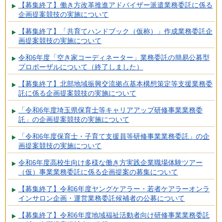
【募集終了】働き方改革推進アドバイザー派遣業務委託に係る
企画提案競技の実施について
【募集終了】「共育てハンドブック（仮称）」作成業務委託企
画提案競技の実施について
令和6年度「空き家コーディネーター」業務委託の簡易公募型
プロポーザルについて（終了しました）
【募集終了】北部地域振興交流拠点基本構想策定等支援業務委
託に係る企画提案競技の実施について
「令和6年度埼玉県保育士等キャリアアップ研修事業業務委
託」の企画提案競技の実施について
「令和6年度保育士・子育て支援員等研修事業業務委託」の企
画提案競技の実施について
令和6年度高校生向け多様な働き方実践企業職場体験ツアー
（仮）事業業務委託に係る企画提案の募集について
【募集終了】令和6年度ヤングケアラー・若者ケアラーオンラ
インサロン企画・運営業務委託候補者の公募について
【募集終了】令和6年度地域福祉活動者向け研修事業業務委託