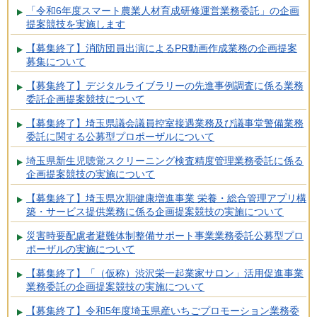
「令和6年度スマート農業人材育成研修運営業務委託」の企画
提案競技を実施します
【募集終了】消防団員出演によるPR動画作成業務の企画提案
募集について
【募集終了】デジタルライブラリーの先進事例調査に係る業務
委託企画提案競技について
【募集終了】埼玉県議会議員控室接遇業務及び議事堂警備業務
委託に関する公募型プロポーザルについて
埼玉県新生児聴覚スクリーニング検査精度管理業務委託に係る
企画提案競技の実施について
【募集終了】埼玉県次期健康増進事業 栄養・総合管理アプリ構
築・サービス提供業務に係る企画提案競技の実施について
災害時要配慮者避難体制整備サポート事業業務委託公募型プロ
ポーザルの実施について
【募集終了】「（仮称）渋沢栄一起業家サロン」活用促進事業
業務委託の企画提案競技の実施について
【募集終了】令和5年度埼玉県産いちごプロモーション業務委