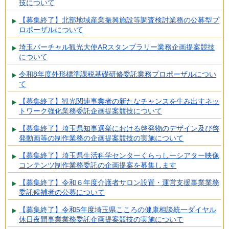
技について
【募集終了】北部地域産業振興施設等調査検討業務の公募型プ
ロポーザルについて
埼玉バーチャル観光大使ARスタンプラリー業務企画提案競技
について
令和8年度外形標準課税基礎研修委託業務プロポーザルについ
て
【募集終了】観光関連事業者の新たなチャンスを生み出すネッ
トワーク強化業務委託企画提案競技について
【募集終了】埼玉県知事選挙における啓発物のデザイン及び啓
発動画等の制作業務の企画提案競技の実施について
【募集終了】埼玉県生活科学センターくらっしーシアター映像
コンテンツ制作業務委託の企画提案を募集します
【募集終了】令和６年度介護者サロン設置・運営支援事業業務
委託候補者の公募について
【募集終了】令和5年度埼玉県こころの健康相談統一ダイヤル
休日夜間事業業務委託企画提案競技の実施について