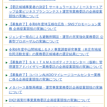
【委託候補事業者の決定】サーキュラーエコノミースタートア
ップ企業ビジネスプランコンテスト運営等業務委託の企画提案
競技の実施について
【募集終了】令和6年度埼玉移住広告・SNSプロモーション業
務 企画提案競技の実施について
ジェンダー視点による避難所開設・運営の充実強化業務委託 公
募型プロポーザルの実施について
令和6年度中山間地域ふるさと事業調査研究事業（本庄市地域
住民活動支援）の業務委託候補者の選定結果について
【募集終了】ＳＡＩＴＡＭＡロボティクスセンター（仮称）管
理運営アドバイザリー業務委託の企画提案競技の実施について
【募集終了】コバトンALKOOマイレージコールセンター業務
に係る企画提案競技の実施について
メタバース基盤再構築・運営事業業務委託企画提案競技の実施
について
DX計画実行事業業務委託企画提案競技の実施について