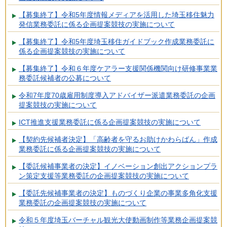
【募集終了】令和5年度情報メディアを活用した埼玉移住魅力
発信業務委託に係る企画提案競技の実施について
【募集終了】令和5年度埼玉移住ガイドブック作成業務委託に
係る企画提案競技の実施について
【募集終了】令和６年度ケアラー支援関係機関向け研修事業業
務委託候補者の公募について
令和7年度70歳雇用制度導入アドバイザー派遣業務委託の企画
提案競技の実施について
ICT推進支援業務委託に係る企画提案競技の実施について
【契約先候補者決定】「高齢者を守るお助けかわらばん」作成
業務委託に係る企画提案競技の実施について
【委託候補事業者の決定】イノベーション創出アクションプラ
ン策定支援等業務委託の企画提案競技の実施について
【委託先候補事業者の決定】ものづくり企業の事業多角化支援
業務委託の企画提案競技の実施について
令和５年度埼玉バーチャル観光大使動画制作等業務企画提案競