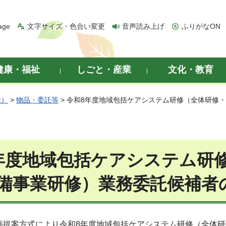
age
文字サイズ・色合い変更
音声読み上げ
ふりがなON
健康・福祉
しごと・産業
文化・教育
般）
>
物品・委託等
> 令和8年度地域包括ケアシステム研修（全体研修
年度地域包括ケアシステム研
備事業研修）業務委託候補者
画提案方式により令和8年度地域包括ケアシステム研修（全体