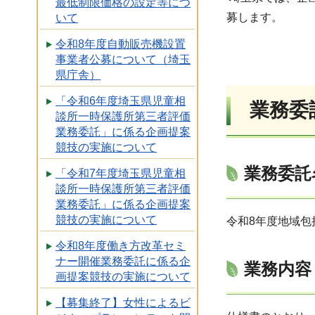
最低制限価格の設定等につ
募します。
いて
令和8年度自動販売機設置
事業者公募について（埼玉
県庁舎）
「令和6年度埼玉県児童相
業務委
談所一時保護所第三者評価
業務委託」に係る企画提案
競技の実施について
業務委託
「令和7年度埼玉県児童相
談所一時保護所第三者評価
業務委託」に係る企画提案
競技の実施について
令和8年度地域
令和8年度働き方改革セミ
ナー開催業務委託に係る企
業務内容
画提案競技の実施について
【募集終了】女性によるビ