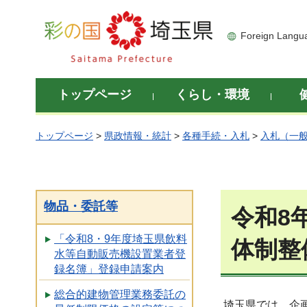
彩の国 埼玉県
Foreign Langu
トップページ
くらし・環境
トップページ
>
県政情報・統計
>
各種手続・入札
>
入札（一
物品・委託等
令和8
「令和8・9年度埼玉県飲料
体制整
水等自動販売機設置業者登
録名簿」登録申請案内
総合的建物管理業務委託の
埼玉県では、企