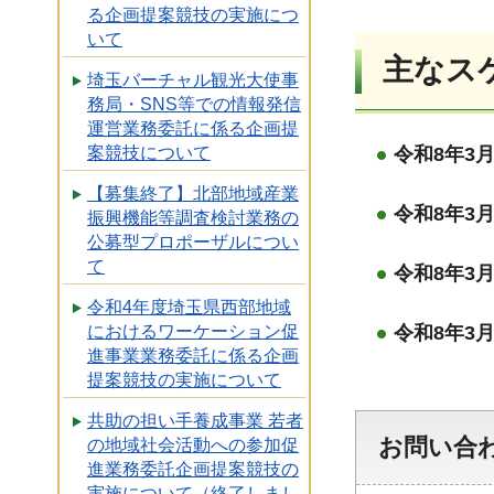
る企画提案競技の実施につ
いて
主なス
埼玉バーチャル観光大使事
務局・SNS等での情報発信
運営業務委託に係る企画提
案競技について
令和8年3
【募集終了】北部地域産業
令和8年3
振興機能等調査検討業務の
公募型プロポーザルについ
て
令和8年3
令和4年度埼玉県西部地域
におけるワーケーション促
令和8年3
進事業業務委託に係る企画
提案競技の実施について
共助の担い手養成事業 若者
お問い合
の地域社会活動への参加促
進業務委託企画提案競技の
実施について（終了しまし