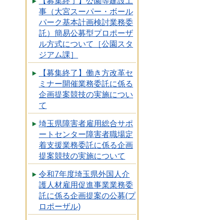
【募集終了】公園等建設工
事（大宮スーパー・ボール
パーク基本計画検討業務委
託）簡易公募型プロポーザ
ル方式について［公園スタ
ジアム課］
【募集終了】働き方改革セ
ミナー開催業務委託に係る
企画提案競技の実施につい
て
埼玉県障害者雇用総合サポ
ートセンター障害者職場定
着支援業務委託に係る企画
提案競技の実施について
令和7年度埼玉県外国人介
護人材雇用促進事業業務委
託に係る企画提案の公募(プ
ロポーザル)