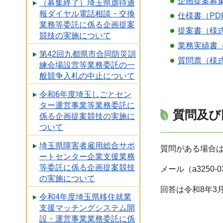
企画提案募集
（募集終了）埼玉県虐待通
報ダイヤル電話相談・交換
仕様書（PDF
業務等委託に係る企画提案
提案書（様式
競技の実施について
業務実績書（
第42回九都県市合同防災訓
質問票（様式
練会場設営等業務委託の一
般競争入札の中止について
令和6年度埼玉しごとセン
ター運営事業等業務委託に
質問及び
係る企画提案競技の実施に
ついて
埼玉県障害者雇用総合サポ
質問がある場合は
ートセンター企業支援業務
等委託に係る企画提案競技
メール（a3250-0
の実施について
回答は令和8年3
令和4年度埼玉県移住就業
支援マッチングシステム開
設・運営事業業務委託に係