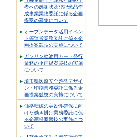
（募集終了）義務年限終了
者への感謝状及び記念品作
成事業業務委託に係る企画
提案の募集について
オープンデータ活用イベン
ト等運営業務委託に係る企
画提案競技の実施について
ガソリン給油用カード発行
業務の企画提案競技の実施
について
埼玉県医療安全啓発デザイ
ン・印刷業務委託に係る企
画提案競技の実施について
価格転嫁の実効性確保に向
けた働き掛け業務委託に係
る企画提案競技の実施につ
いて