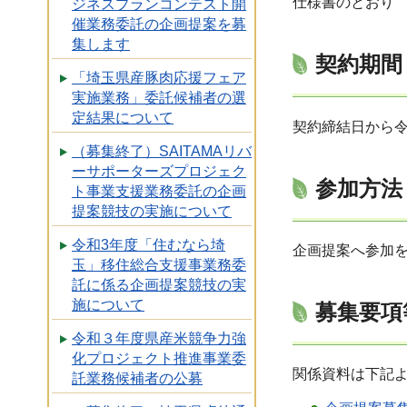
仕様書のとおり
ジネスプランコンテスト開
催業務委託の企画提案を募
集します
契約期間
「埼玉県産豚肉応援フェア
実施業務」委託候補者の選
定結果について
契約締結日から令
（募集終了）SAITAMAリバ
ーサポーターズプロジェク
参加方法
ト事業支援業務委託の企画
提案競技の実施について
令和3年度「住むなら埼
企画提案へ参加
玉」移住総合支援事業務委
託に係る企画提案競技の実
施について
募集要項
令和３年度県産米競争力強
化プロジェクト推進事業委
関係資料は下記
託業務候補者の公募