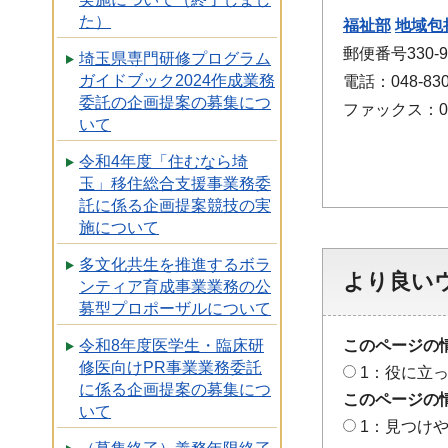
た）
福祉部
地域包
郵便番号330
埼玉県専門研修プログラム
ガイドブック2024作成業務
電話：048-830
委託の企画提案の募集につ
ファックス：048
いて
令和4年度「住むなら埼
玉」移住総合支援事業務委
託に係る企画提案競技の実
施について
多文化共生を推進するボラ
より良い
ンティア育成事業業務の公
募型プロポーザルについて
このページの
令和8年度医学生・臨床研
修医向けPR事業業務委託
1：役に立
に係る企画提案の募集につ
このページの
いて
1：見つけ