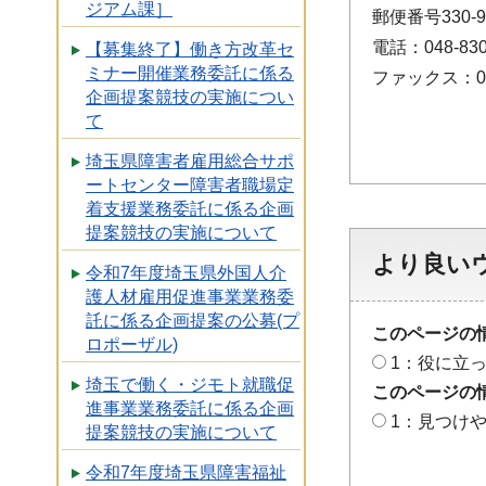
ジアム課］
郵便番号330
電話：048-830
【募集終了】働き方改革セ
ミナー開催業務委託に係る
ファックス：048
企画提案競技の実施につい
て
埼玉県障害者雇用総合サポ
ートセンター障害者職場定
着支援業務委託に係る企画
提案競技の実施について
より良い
令和7年度埼玉県外国人介
護人材雇用促進事業業務委
託に係る企画提案の公募(プ
このページの
ロポーザル)
1：役に立
埼玉で働く・ジモト就職促
このページの
進事業業務委託に係る企画
1：見つけ
提案競技の実施について
令和7年度埼玉県障害福祉