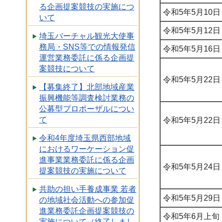
る企画提案競技の実施につ
令和5年5月10
いて
令和5年5月12
埼玉バーチャル観光大使事
務局・SNS等での情報発信
令和5年5月16
運営業務委託に係る企画提
案競技について
令和5年5月22
【募集終了】北部地域産業
振興機能等調査検討業務の
公募型プロポーザルについ
て
令和5年5月22
令和4年度埼玉県西部地域
におけるワーケーション促
進事業業務委託に係る企画
令和5年5月24
提案競技の実施について
共助の担い手養成事業 若者
令和5年5月29
の地域社会活動への参加促
進業務委託企画提案競技の
令和5年6月上旬
実施について（終了しまし