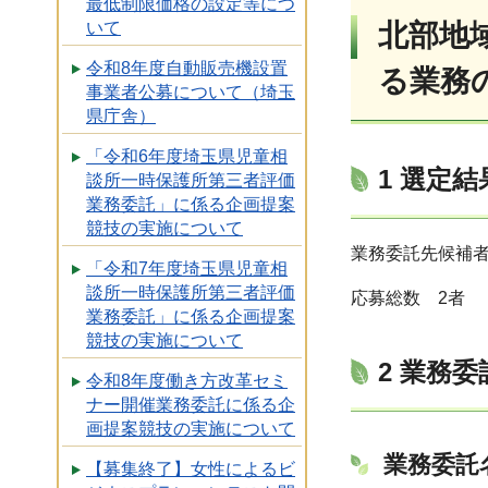
最低制限価格の設定等につ
いて
北部地
令和8年度自動販売機設置
る業務
事業者公募について（埼玉
県庁舎）
「令和6年度埼玉県児童相
1 選定結
談所一時保護所第三者評価
業務委託」に係る企画提案
競技の実施について
業務委託先候補
「令和7年度埼玉県児童相
談所一時保護所第三者評価
応募総数 2者
業務委託」に係る企画提案
競技の実施について
2 業務
令和8年度働き方改革セミ
ナー開催業務委託に係る企
画提案競技の実施について
業務委託
【募集終了】女性によるビ