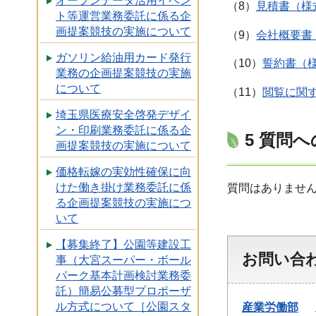
オープンデータ活用イベン
（8）
見積書（様
ト等運営業務委託に係る企
画提案競技の実施について
（9）
会社概要書
ガソリン給油用カード発行
（10）
誓約書（様
業務の企画提案競技の実施
について
（11）
閲覧に関す
埼玉県医療安全啓発デザイ
ン・印刷業務委託に係る企
5 質問
画提案競技の実施について
価格転嫁の実効性確保に向
けた働き掛け業務委託に係
質問はありませ
る企画提案競技の実施につ
いて
【募集終了】公園等建設工
お問い合
事（大宮スーパー・ボール
パーク基本計画検討業務委
託）簡易公募型プロポーザ
ル方式について［公園スタ
産業労働部
産