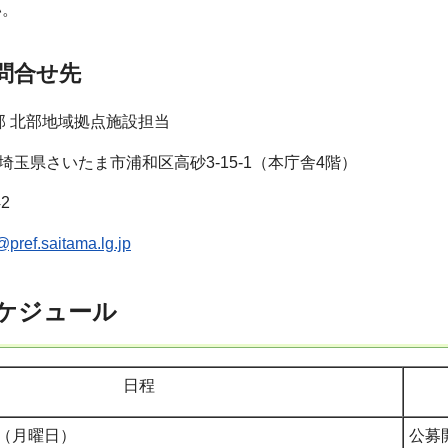
い。
問合せ先
部 北部地域拠点施設担当
01 埼玉県さいたま市浦和区高砂3-15-1（本庁舎4階）
42
pref.saitama.lg.jp
スケジュール
日程
日（月曜日）
公募