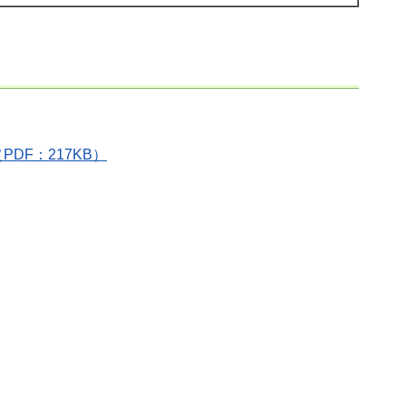
F：217KB）