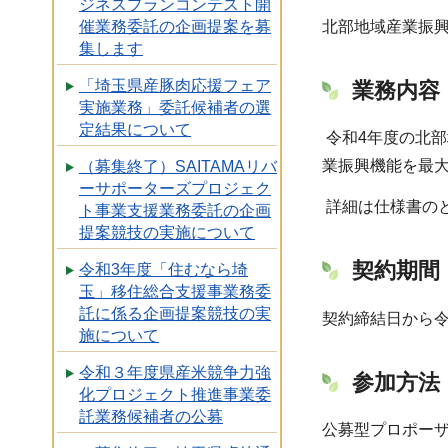
ジネスプランコンテスト開
北部地域産業振
催業務委託の企画提案を募
集します
「埼玉県産豚肉応援フェア
業務内容
実施業務」委託候補者の選
定結果について
令和4年度の北
業振興機能を最
（募集終了）SAITAMAリバ
ーサポーターズプロジェク
詳細は仕様書の
ト事業支援業務委託の企画
提案競技の実施について
契約期間
令和3年度「住むなら埼
玉」移住総合支援事業務委
託に係る企画提案競技の実
契約締結日から令
施について
令和３年度県産米競争力強
参加方法
化プロジェクト推進事業委
託業務候補者の公募
公募型プロポーザ