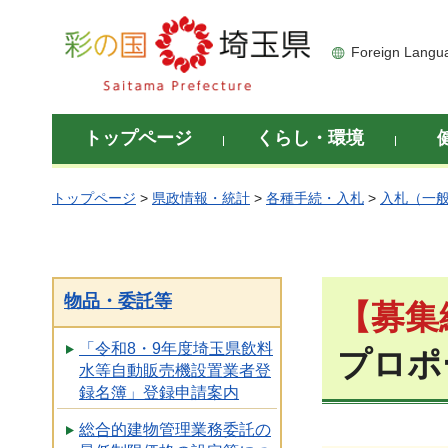
彩の国 埼玉県
Foreign Langu
トップページ
くらし・環境
トップページ
>
県政情報・統計
>
各種手続・入札
>
入札（一
物品・委託等
【募集
「令和8・9年度埼玉県飲料
プロポ
水等自動販売機設置業者登
録名簿」登録申請案内
総合的建物管理業務委託の