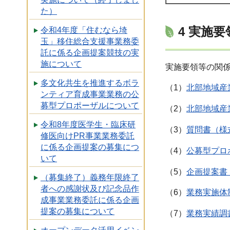
た）
4 実施要
令和4年度「住むなら埼
玉」移住総合支援事業務委
託に係る企画提案競技の実
施について
実施要領等の関
多文化共生を推進するボラ
（1）
北部地域産
ンティア育成事業業務の公
募型プロポーザルについて
（2）
北部地域産
令和8年度医学生・臨床研
（3）
質問書（様
修医向けPR事業業務委託
に係る企画提案の募集につ
（4）
公募型プロ
いて
（5）
企画提案書
（募集終了）義務年限終了
者への感謝状及び記念品作
（6）
業務実施体
成事業業務委託に係る企画
提案の募集について
（7）
業務実績調