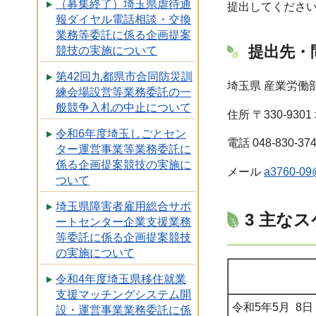
（募集終了）埼玉県虐待通
提出してくださ
報ダイヤル電話相談・交換
業務等委託に係る企画提案
提出先・
競技の実施について
第42回九都県市合同防災訓
埼玉県 産業労働
練会場設営等業務委託の一
般競争入札の中止について
住所 〒330-93
令和6年度埼玉しごとセン
電話 048-830-37
ター運営事業等業務委託に
係る企画提案競技の実施に
メール
a3760-09@
ついて
埼玉県障害者雇用総合サポ
3 主な
ートセンター企業支援業務
等委託に係る企画提案競技
の実施について
令和4年度埼玉県移住就業
支援マッチングシステム開
令和5年5月 8
設・運営事業業務委託に係