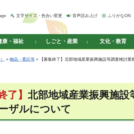
age
文字サイズ・色合い変更
音声読み上げ
ふりがなON
健康・福祉
しごと・産業
文化・教育
般）
>
物品・委託等
> 【募集終了】北部地域産業振興施設等調査検討業
終了】
北部地域産業振興施設
ーザルについて