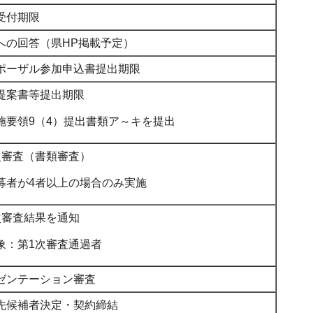
受付期限
への回答（県HP掲載予定）
ポーザル参加申込書提出期限
提案書等提出期限
施要領9（4）提出書類ア～キを提出
次審査（書類審査）
募者が4者以上の場合のみ実施
次審査結果を通知
象：第1次審査通過者
ゼンテーション審査
先候補者決定・契約締結