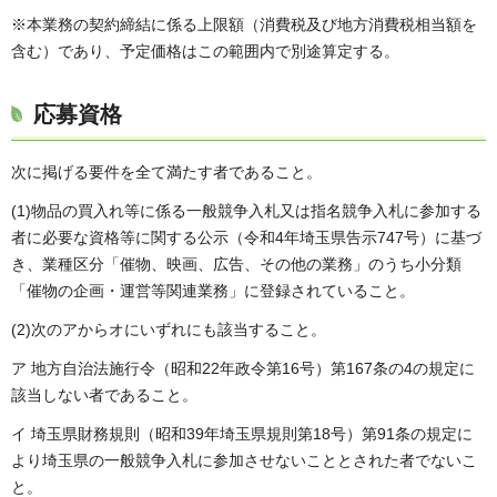
※本業務の契約締結に係る上限額（消費税及び地方消費税相当額を
含む）であり、予定価格はこの範囲内で別途算定する。
応募資格
次に掲げる要件を全て満たす者であること。
(1)物品の買入れ等に係る一般競争入札又は指名競争入札に参加する
者に必要な資格等に関する公示（令和4年埼玉県告示747号）に基づ
き、業種区分「催物、映画、広告、その他の業務」のうち小分類
「催物の企画・運営等関連業務」に登録されていること。
(2)次のアからオにいずれにも該当すること。
ア 地方自治法施行令（昭和22年政令第16号）第167条の4の規定に
該当しない者であること。
イ 埼玉県財務規則（昭和39年埼玉県規則第18号）第91条の規定に
より埼玉県の一般競争入札に参加させないこととされた者でないこ
と。