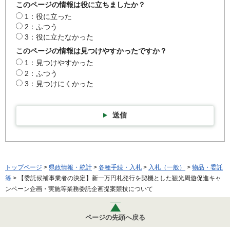
このページの情報は役に立ちましたか？
1：役に立った
2：ふつう
3：役に立たなかった
このページの情報は見つけやすかったですか？
1：見つけやすかった
2：ふつう
3：見つけにくかった
送信
トップページ
>
県政情報・統計
>
各種手続・入札
>
入札（一般）
>
物品・委託
等
> 【委託候補事業者の決定】新一万円札発行を契機とした観光周遊促進キャ
ンペーン企画・実施等業務委託企画提案競技について
ページの先頭へ戻る