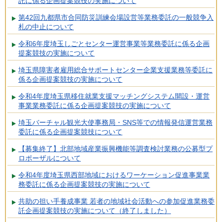
託に係る企画提案競技の実施について
第42回九都県市合同防災訓練会場設営等業務委託の一般競争入
札の中止について
令和6年度埼玉しごとセンター運営事業等業務委託に係る企画
提案競技の実施について
埼玉県障害者雇用総合サポートセンター企業支援業務等委託に
係る企画提案競技の実施について
令和4年度埼玉県移住就業支援マッチングシステム開設・運営
事業業務委託に係る企画提案競技の実施について
埼玉バーチャル観光大使事務局・SNS等での情報発信運営業務
委託に係る企画提案競技について
【募集終了】北部地域産業振興機能等調査検討業務の公募型プ
ロポーザルについて
令和4年度埼玉県西部地域におけるワーケーション促進事業業
務委託に係る企画提案競技の実施について
共助の担い手養成事業 若者の地域社会活動への参加促進業務委
託企画提案競技の実施について（終了しました）