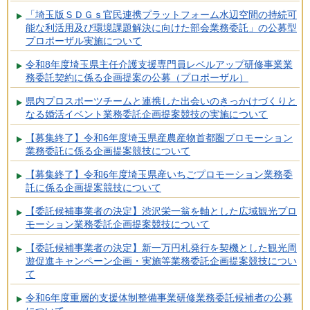
「埼玉版ＳＤＧｓ官民連携プラットフォーム水辺空間の持続可
能な利活用及び環境課題解決に向けた部会業務委託」の公募型
プロポーザル実施について
令和8年度埼玉県主任介護支援専門員レベルアップ研修事業業
務委託契約に係る企画提案の公募（プロポーザル）
県内プロスポーツチームと連携した出会いのきっかけづくりと
なる婚活イベント業務委託企画提案競技の実施について
【募集終了】令和6年度埼玉県産農産物首都圏プロモーション
業務委託に係る企画提案競技について
【募集終了】令和6年度埼玉県産いちごプロモーション業務委
託に係る企画提案競技について
【委託候補事業者の決定】渋沢栄一翁を軸とした広域観光プロ
モーション業務委託企画提案競技について
【委託候補事業者の決定】新一万円札発行を契機とした観光周
遊促進キャンペーン企画・実施等業務委託企画提案競技につい
て
令和6年度重層的支援体制整備事業研修業務委託候補者の公募