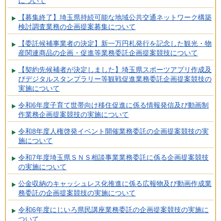
について
【募集終了】埼玉県持続可能な地域公共交通ネットワーク構築
検討調査業務の企画提案募集について
【委託候補事業者の決定】新一万円札発行を記念した観光・物
産関連商品の企画・促進等業務委託企画提案競技について
【契約先候補者が決定しました】埼玉県スポーツアプリ作成及
びデジタルスタンプラリー等観戦促進業務委託企画提案競技の
実施について
令和6年度子育て世帯向け移住促進に係る情報発信及び動画制
作業務企画提案競技の実施について
令和8年度人権啓発イベント開催業務委託の企画提案競技の実
施について
令和7年度埼玉県ＳＮＳ相談事業業務委託に係る企画提案競技
の実施について
公金収納のキャッシュレス化推進に係る広報物及び動画作成業
務委託の企画提案競技の実施について
令和6年度にじいろ県民講座業務委託の企画提案競技の実施に
ついて