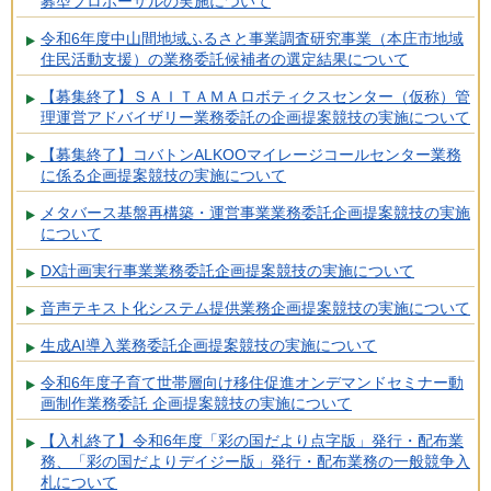
募型プロポーザルの実施について
令和6年度中山間地域ふるさと事業調査研究事業（本庄市地域
住民活動支援）の業務委託候補者の選定結果について
【募集終了】ＳＡＩＴＡＭＡロボティクスセンター（仮称）管
理運営アドバイザリー業務委託の企画提案競技の実施について
【募集終了】コバトンALKOOマイレージコールセンター業務
に係る企画提案競技の実施について
メタバース基盤再構築・運営事業業務委託企画提案競技の実施
について
DX計画実行事業業務委託企画提案競技の実施について
音声テキスト化システム提供業務企画提案競技の実施について
生成AI導入業務委託企画提案競技の実施について
令和6年度子育て世帯層向け移住促進オンデマンドセミナー動
画制作業務委託 企画提案競技の実施について
【入札終了】令和6年度「彩の国だより点字版」発行・配布業
務、「彩の国だよりデイジー版」発行・配布業務の一般競争入
札について