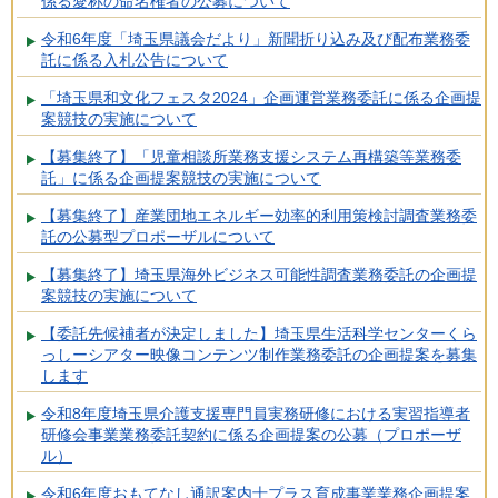
係る愛称の命名権者の公募について
令和6年度「埼玉県議会だより」新聞折り込み及び配布業務委
託に係る入札公告について
「埼玉県和文化フェスタ2024」企画運営業務委託に係る企画提
案競技の実施について
【募集終了】「児童相談所業務支援システム再構築等業務委
託」に係る企画提案競技の実施について
【募集終了】産業団地エネルギー効率的利用策検討調査業務委
託の公募型プロポーザルについて
【募集終了】埼玉県海外ビジネス可能性調査業務委託の企画提
案競技の実施について
【委託先候補者が決定しました】埼玉県生活科学センターくら
っしーシアター映像コンテンツ制作業務委託の企画提案を募集
します
令和8年度埼玉県介護支援専門員実務研修における実習指導者
研修会事業業務委託契約に係る企画提案の公募（プロポーザ
ル）
令和6年度おもてなし通訳案内士プラス育成事業業務企画提案