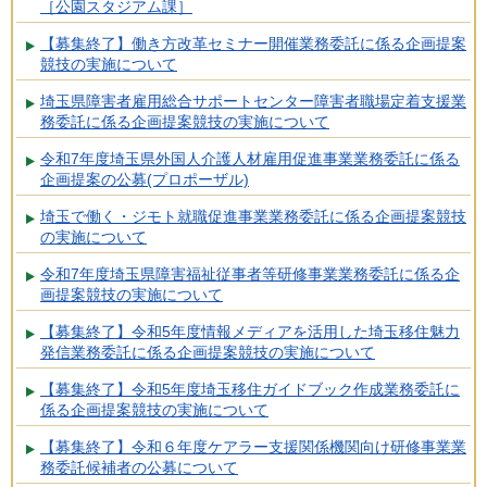
［公園スタジアム課］
【募集終了】働き方改革セミナー開催業務委託に係る企画提案
競技の実施について
埼玉県障害者雇用総合サポートセンター障害者職場定着支援業
務委託に係る企画提案競技の実施について
令和7年度埼玉県外国人介護人材雇用促進事業業務委託に係る
企画提案の公募(プロポーザル)
埼玉で働く・ジモト就職促進事業業務委託に係る企画提案競技
の実施について
令和7年度埼玉県障害福祉従事者等研修事業業務委託に係る企
画提案競技の実施について
【募集終了】令和5年度情報メディアを活用した埼玉移住魅力
発信業務委託に係る企画提案競技の実施について
【募集終了】令和5年度埼玉移住ガイドブック作成業務委託に
係る企画提案競技の実施について
【募集終了】令和６年度ケアラー支援関係機関向け研修事業業
務委託候補者の公募について