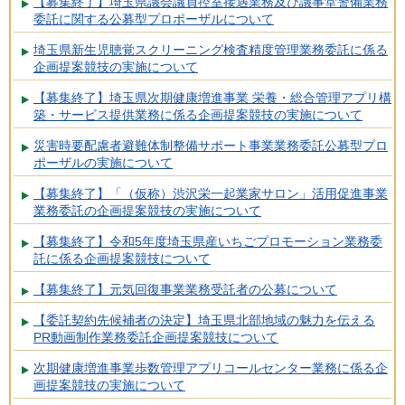
【募集終了】埼玉県議会議員控室接遇業務及び議事堂警備業務
委託に関する公募型プロポーザルについて
埼玉県新生児聴覚スクリーニング検査精度管理業務委託に係る
企画提案競技の実施について
【募集終了】埼玉県次期健康増進事業 栄養・総合管理アプリ構
築・サービス提供業務に係る企画提案競技の実施について
災害時要配慮者避難体制整備サポート事業業務委託公募型プロ
ポーザルの実施について
【募集終了】「（仮称）渋沢栄一起業家サロン」活用促進事業
業務委託の企画提案競技の実施について
【募集終了】令和5年度埼玉県産いちごプロモーション業務委
託に係る企画提案競技について
【募集終了】元気回復事業業務受託者の公募について
【委託契約先候補者の決定】埼玉県北部地域の魅力を伝える
PR動画制作業務委託企画提案競技について
次期健康増進事業歩数管理アプリコールセンター業務に係る企
画提案競技の実施について