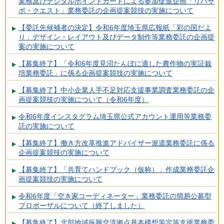
業務及びデジタルポイントカードによる参加促進企画「リバサ
ポ・クエスト」業務委託の企画提案競技の実施について
【委託先候補者の決定】令和6年度埼玉県広報紙「彩の国だよ
り」デザイン・レイアウト及びデータ制作等業務委託の企画提
案の実施について
【募集終了】「令和6年度見沼たんぼに適した農作物の実証栽
培業務委託」に係る企画提案競技の実施について
【募集終了】中小企業人手不足対応支援事業調査業務委託の企
画提案競技の実施について（令和6年度）
令和6年度インスタグラム埼玉県公式アカウント運用等業務委
託の実施について
【募集終了】働き方改革推進アドバイザー派遣業務委託に係る
企画提案競技の実施について
【募集終了】「共育てハンドブック（仮称）」作成業務委託企
画提案競技の実施について
令和6年度「空き家コーディネーター」業務委託の簡易公募型
プロポーザルについて（終了しました）
【募集終了】北部地域振興交流拠点基本構想策定等支援業務委