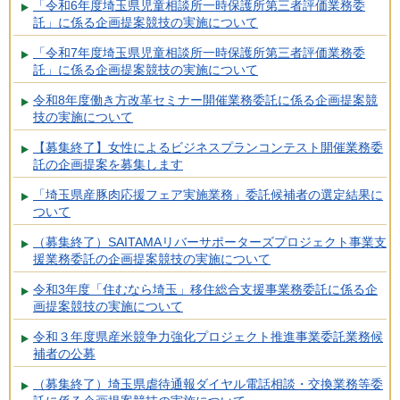
「令和6年度埼玉県児童相談所一時保護所第三者評価業務委
託」に係る企画提案競技の実施について
「令和7年度埼玉県児童相談所一時保護所第三者評価業務委
託」に係る企画提案競技の実施について
令和8年度働き方改革セミナー開催業務委託に係る企画提案競
技の実施について
【募集終了】女性によるビジネスプランコンテスト開催業務委
託の企画提案を募集します
「埼玉県産豚肉応援フェア実施業務」委託候補者の選定結果に
ついて
（募集終了）SAITAMAリバーサポーターズプロジェクト事業支
援業務委託の企画提案競技の実施について
令和3年度「住むなら埼玉」移住総合支援事業務委託に係る企
画提案競技の実施について
令和３年度県産米競争力強化プロジェクト推進事業委託業務候
補者の公募
（募集終了）埼玉県虐待通報ダイヤル電話相談・交換業務等委