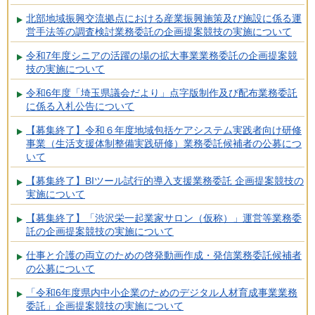
北部地域振興交流拠点における産業振興施策及び施設に係る運
営手法等の調査検討業務委託の企画提案競技の実施について
令和7年度シニアの活躍の場の拡大事業業務委託の企画提案競
技の実施について
令和6年度「埼玉県議会だより」点字版制作及び配布業務委託
に係る入札公告について
【募集終了】令和６年度地域包括ケアシステム実践者向け研修
事業（生活支援体制整備実践研修）業務委託候補者の公募につ
いて
【募集終了】BIツール試行的導入支援業務委託 企画提案競技の
実施について
【募集終了】「渋沢栄一起業家サロン（仮称）」運営等業務委
託の企画提案競技の実施について
仕事と介護の両立のための啓発動画作成・発信業務委託候補者
の公募について
「令和6年度県内中小企業のためのデジタル人材育成事業業務
委託」企画提案競技の実施について