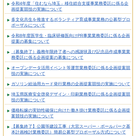
令和4年度「住むなら埼玉」移住総合支援事業務委託に係る企
画提案競技の実施について
多文化共生を推進するボランティア育成事業業務の公募型プロ
ポーザルについて
令和8年度医学生・臨床研修医向けPR事業業務委託に係る企画
提案の募集について
（募集終了）義務年限終了者への感謝状及び記念品作成事業業
務委託に係る企画提案の募集について
オープンデータ活用イベント等運営業務委託に係る企画提案競
技の実施について
ガソリン給油用カード発行業務の企画提案競技の実施について
埼玉県医療安全啓発デザイン・印刷業務委託に係る企画提案競
技の実施について
価格転嫁の実効性確保に向けた働き掛け業務委託に係る企画提
案競技の実施について
【募集終了】公園等建設工事（大宮スーパー・ボールパーク基
本計画検討業務委託）簡易公募型プロポーザル方式について