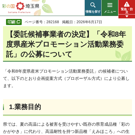
彩の国 埼玉県
緊急・防
情報を探す
メニュー
災
ページ番号：282168
掲載日：2026年6月17日
【委託候補事業者の決定】「令和8年
度県産米プロモーション活動業務委
託」の公募について
「令和8年度県産米プロモーション活動業務委託」の候補者につい
て、以下のとおり企画提案方式（プロポーザル方式）により公募し
ます。
1.業務目的
県では、夏の高温による被害を受けやすい既存の県育成品種「彩の
かがやき」に代わり、高温耐性を持つ新品種「えみほころ」への生