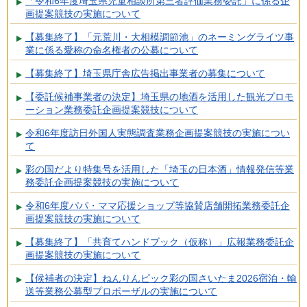
「令和6年度埼玉県児童相談所第三者評価業務委託」に係る企
画提案競技の実施について
【募集終了】「元荒川・大相模調節池」のネーミングライツ事
業に係る愛称の命名権者の公募について
【募集終了】埼玉県庁舎広告掲出事業者の募集について
【委託候補事業者の決定】埼玉県の地酒を活用した観光プロモ
ーション業務委託企画提案競技について
令和6年度訪日外国人実態調査業務企画提案競技の実施につい
て
彩の国だより特集号を活用した「埼玉の日本酒」情報発信等業
務委託企画提案競技の実施について
令和6年度パパ・ママ応援ショップ等協賛店舗開拓業務委託企
画提案競技の実施について
【募集終了】「共育てハンドブック（仮称）」広報業務委託企
画提案競技の実施について
【候補者の決定】ねんりんピック彩の国さいたま2026宿泊・輸
送等業務公募型プロポーザルの実施について