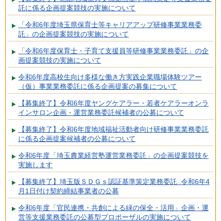
託に係る企画提案競技の実施について
「令和6年度埼玉県保育士等キャリアアップ研修事業業務委
託」の企画提案競技の実施について
「令和6年度保育士・子育て支援員等研修事業業務委託」の企
画提案競技の実施について
令和6年度高校生向け多様な働き方実践企業職場体験ツアー
（仮）事業業務委託に係る企画提案の募集について
【募集終了】令和6年度ヤングケアラー・若者ケアラーオンラ
インサロン企画・運営業務委託候補者の公募について
【募集終了】令和6年度地域福祉活動者向け研修事業業務委託
に係る企画提案候補者の公募について
令和6年度「埼玉農業経営塾運営業務委託」の企画提案競技を
実施します
【募集終了】埼玉版ＳＤＧｓ認証基準策定業務委託 令和6年4
月1日付け契約締結事業者の公募
令和6年度「官民連携・共創による緑の保全・活用」企画・運
営等支援業務委託の公募型プロポーザルの実施について