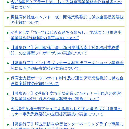
令和6年度ケアラー月間における啓発事業業務委託候補者の公
募について
男性育休推進イベント（仮）開催業務委託に係る企画提案競技
の実施について
令和6年度「埼玉ではじめる農ある暮らし」地域づくり推進事
業業務委託候補者の選定結果について
【募集終了】河川改修工事（新河岸川汚染土対策検討業務委
託）の公募型プロポーザルの実施について
【募集終了】イントラプレナー人材育成ワークショップ業務委
託に係る企画提案競技の実施について
保育士支援ポータルサイト制作及び運営保守業務委託に係る企
画提案競技の実施について
【募集終了】令和6年度埼玉県企業立地セミナーin東京の運営
支援業務委託に係る企画提案競技の実施について
令和6年度埼玉県アライによる暮らしやすい環境づくり推進セ
ミナー事業業務委託の企画提案競技の実施について
【募集終了】埼玉県防災学習センターネーミングライツ事業に