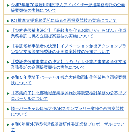
令和7年度70歳雇用制度導入アドバイザー派遣業務委託の企画
提案競技の実施について
ICT推進支援業務委託に係る企画提案競技の実施について
【契約先候補者決定】「高齢者を守るお助けかわらばん」作成
業務委託に係る企画提案競技の実施について
【委託候補事業者の決定】イノベーション創出アクションプラ
ン策定支援等業務委託の企画提案競技の実施について
【委託先候補事業者の決定】ものづくり企業の事業多角化支援
業務委託の企画提案競技の実施について
令和５年度埼玉バーチャル観光大使動画制作等業務企画提案競
技について
【募集終了】北部地域産業振興施設等調査検討業務の公募型プ
ロポーザルについて
埼玉バーチャル観光大使ARスタンプラリー業務企画提案競技
について
令和8年度外形標準課税基礎研修委託業務プロポーザルについ
て