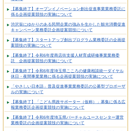
【募集終了】オープンイノベーション創出促進事業業務委託に
係る企画提案競技の実施について
渋沢翁にゆかりのある民間企業の強みを生かした観光消費促進
キャンペーン業務委託企画提案競技について
【募集終了】スタートアップ創出プログラム業務委託の企画提
案競技の実施について
【募集終了】令和6年度商店街支援人材育成研修事業業務委
託 企画提案競技の実施について
【募集終了】令和6年度埼玉県こころの健康相談統一ダイヤル
休日・夜間事業業務に係る企画提案競技の実施について
「やさしい日本語」普及促進事業業務委託の公募型プロポーザ
ルの実施について
【募集終了】「こども県政サポーター（仮称）」募集に係る広
報業務委託企画提案競技の実施について
【募集終了】令和6年度埼玉県バーチャルユースセンター運営
業務委託の企画提案競技の実施について