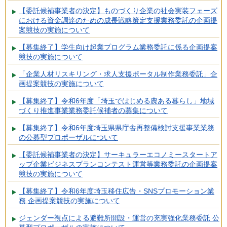
【委託候補事業者の決定】ものづくり企業の社会実装フェーズ
における資金調達のための成長戦略策定支援業務委託の企画提
案競技の実施について
【募集終了】学生向け起業プログラム業務委託に係る企画提案
競技の実施について
「企業人材リスキリング・求人支援ポータル制作業務委託」企
画提案競技の実施について
【募集終了】令和6年度「埼玉ではじめる農ある暮らし」地域
づくり推進事業業務委託候補者の募集について
【募集終了】令和6年度埼玉県県庁舎再整備検討支援事業業務
の公募型プロポーザルについて
【委託候補事業者の決定】サーキュラーエコノミースタートア
ップ企業ビジネスプランコンテスト運営等業務委託の企画提案
競技の実施について
【募集終了】令和6年度埼玉移住広告・SNSプロモーション業
務 企画提案競技の実施について
ジェンダー視点による避難所開設・運営の充実強化業務委託 公