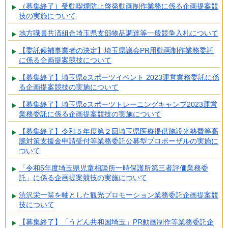
（募集終了）受動喫煙防止啓発動画制作業務に係る企画提案競
技の実施について
地方職員共済組合埼玉県支部物品調達等一般競争入札について
【委託候補事業者の決定】埼玉県議会PR用動画制作業務委託
に係る企画提案競技について
【募集終了】埼玉県eスポーツイベント 2023運営業務委託に係
る企画提案競技の実施について
【募集終了】埼玉県eスポーツトレーニングキャンプ2023運営
業務委託に係る企画提案競技の実施について
【募集終了】令和５年度第２回埼玉県医療提供施設光熱費等高
騰対策支援金申請受付等業務委託公募型プロポーザルの実施に
ついて
「令和5年度埼玉県児童相談所一時保護所第三者評価業務委
託」に係る企画提案競技の実施について
渋沢栄一翁を軸とした観光プロモーション業務委託企画提案競
技について
【募集終了】「うどん共和国埼玉」PR動画制作等業務委託企