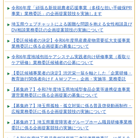
令和6年度「頑張る新規就農者応援事業（多様な担い手確保PR
事業）業務委託」の企画提案競技を実施します
埼玉県ウェブチャットによる困難な問題を抱える女性相談及び
DV相談業務委託の企画提案競技の実施について
【委託候補者の決定】令和6年度県産農産物需要拡大支援事業
業務委託に係る企画提案の募集について
令和6年度地域包括ケアシステム実践者向け研修事業（看取り
ケア研修）業務委託候補者の公募について
【委託候補事業者の決定】渋沢栄一翁を軸とした「企業研修・
教育旅行関係者向けＦＡＭツアー」企画・実施等 業務委託
【募集終了】令和7年度埼玉県地域型食品企業等連携促進事業
運営業務委託に係る企画提案の募集について
【募集終了】埼玉県孤独・孤立対策に係る普及啓発動画制作・
広報業務委託に係る企画提案競技の実施について
【募集終了】埼玉県重度障害者グループホーム職員研修事業務
委託に係る企画提案競技の実施について