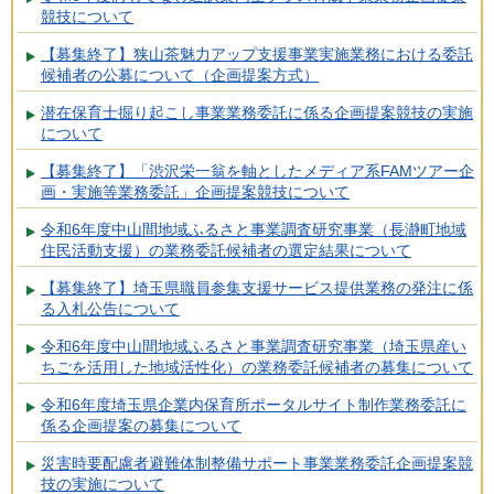
競技について
【募集終了】狭山茶魅力アップ支援事業実施業務における委託
候補者の公募について（企画提案方式）
潜在保育士掘り起こし事業業務委託に係る企画提案競技の実施
について
【募集終了】「渋沢栄一翁を軸としたメディア系FAMツアー企
画・実施等業務委託」企画提案競技について
令和6年度中山間地域ふるさと事業調査研究事業（長瀞町地域
住民活動支援）の業務委託候補者の選定結果について
【募集終了】埼玉県職員参集支援サービス提供業務の発注に係
る入札公告について
令和6年度中山間地域ふるさと事業調査研究事業（埼玉県産い
ちごを活用した地域活性化）の業務委託候補者の募集について
令和6年度埼玉県企業内保育所ポータルサイト制作業務委託に
係る企画提案の募集について
災害時要配慮者避難体制整備サポート事業業務委託企画提案競
技の実施について