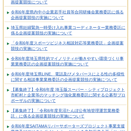
画提案競技について
令和6年度県内中小企業若手社員等合同研修会業務委託に係る
企画提案競技の実施について
埼玉県妊婦緊急一時受け入れ事業コーディネーター業務委託に
係る企画提案競技の実施について
「令和6年度スポーツビジネス相談対応等業務委託」企画提案
競技の実施について
令和6年度埼玉県性的マイノリティが働きやすい環境づくり事
業業務委託の企画提案競技の実施について
令和6年度埼玉県LINE、電話及びメタバースによる性の多様性
に関する相談事業業務委託の企画提案競技の実施について
【募集終了】令和6年度 埼玉版スーパー・シティプロジェクト
市町村と企業等のマッチング強化業務委託に関する公募型プロ
ポーザルの実施について
【募集終了】「令和6年度見沼たんぼ公有地管理運営業務委
託」に係る企画提案競技の実施について
令和6年度SAITAMAリバーサポーターズプロジェクト事業支援