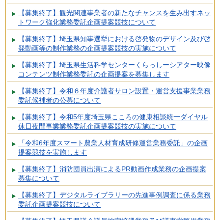
【募集終了】観光関連事業者の新たなチャンスを生み出すネッ
トワーク強化業務委託企画提案競技について
【募集終了】埼玉県知事選挙における啓発物のデザイン及び啓
発動画等の制作業務の企画提案競技の実施について
【募集終了】埼玉県生活科学センターくらっしーシアター映像
コンテンツ制作業務委託の企画提案を募集します
【募集終了】令和６年度介護者サロン設置・運営支援事業業務
委託候補者の公募について
【募集終了】令和5年度埼玉県こころの健康相談統一ダイヤル
休日夜間事業業務委託企画提案競技の実施について
「令和6年度スマート農業人材育成研修運営業務委託」の企画
提案競技を実施します
【募集終了】消防団員出演によるPR動画作成業務の企画提案
募集について
【募集終了】デジタルライブラリーの先進事例調査に係る業務
委託企画提案競技について