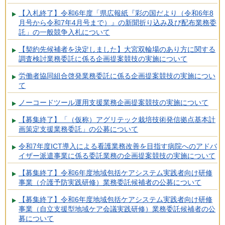
【入札終了】令和6年度「県広報紙『彩の国だより（令和6年8
月号から令和7年4月号まで）』の新聞折り込み及び配布業務委
託」の一般競争入札について
【契約先候補者を決定しました】大宮双輪場のあり方に関する
調査検討業務委託に係る企画提案競技の実施について
労働者協同組合啓発業務委託に係る企画提案競技の実施につい
て
ノーコードツール運用支援業務企画提案競技の実施について
【募集終了】「（仮称）アグリテック栽培技術発信拠点基本計
画策定支援業務委託」の公募について
令和7年度ICT導入による看護業務改善を目指す病院へのアドバ
イザー派遣事業に係る委託業務の企画提案競技の実施について
【募集終了】令和6年度地域包括ケアシステム実践者向け研修
事業（介護予防実践研修）業務委託候補者の公募について
【募集終了】令和6年度地域包括ケアシステム実践者向け研修
事業（自立支援型地域ケア会議実践研修）業務委託候補者の公
募について