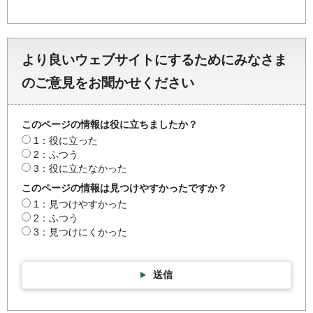
より良いウェブサイトにするためにみなさま
のご意見をお聞かせください
このページの情報は役に立ちましたか？
1：役に立った
2：ふつう
3：役に立たなかった
このページの情報は見つけやすかったですか？
1：見つけやすかった
2：ふつう
3：見つけにくかった
送信