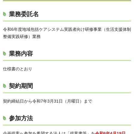
業務委託名
令和6年度地域包括ケアシステム実践者向け研修事業（生活支援体制
整備実践研修）業務
業務内容
仕様書のとおり
契約期間
契約締結日から令和7年3月31日（月曜日）まで
参加方法
企画提案へ参加を希望する法人は「提案書等」を
令和6年4月19日