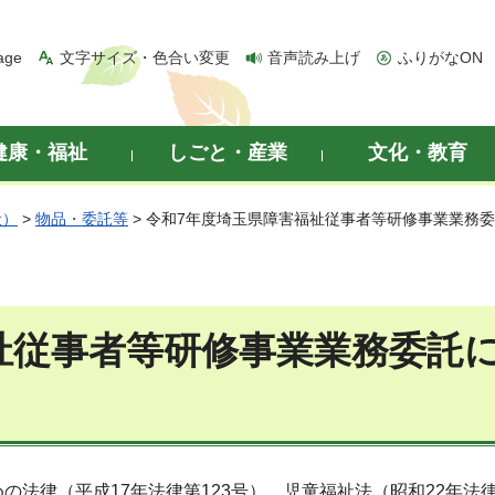
age
文字サイズ・色合い変更
音声読み上げ
ふりがなON
健康・福祉
しごと・産業
文化・教育
般）
>
物品・委託等
> 令和7年度埼玉県障害福祉従事者等研修事業業務
祉従事者等研修事業業務委託
法律（平成17年法律第123号）、児童福祉法（昭和22年法