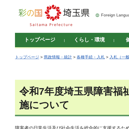
彩の国 埼玉県
Foreign Langu
トップページ
くらし・環境
トップページ
>
県政情報・統計
>
各種手続・入札
>
入札（一
令和7年度埼玉県障害福
施について
障害者の日常生活及び社会生活を総合的に支援するための