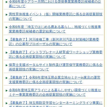
令和6年度ケアラー月間における啓発事業業務委託候補者の公
募について
男性育休推進イベント（仮）開催業務委託に係る企画提案競技
の実施について
令和6年度「埼玉ではじめる農ある暮らし」地域づくり推進事
業業務委託候補者の選定結果について
【募集終了】河川改修工事（新河岸川汚染土対策検討業務委
託）の公募型プロポーザルの実施について
【募集終了】イントラプレナー人材育成ワークショップ業務委
託に係る企画提案競技の実施について
保育士支援ポータルサイト制作及び運営保守業務委託に係る企
画提案競技の実施について
【募集終了】令和6年度埼玉県企業立地セミナーin東京の運営
支援業務委託に係る企画提案競技の実施について
令和6年度埼玉県アライによる暮らしやすい環境づくり推進セ
ミナー事業業務委託の企画提案競技の実施について
【募集終了】埼玉県防災学習センターネーミングライツ事業に