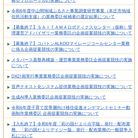
募型プロポーザルの実施について
令和6年度中山間地域ふるさと事業調査研究事業（本庄市地域
住民活動支援）の業務委託候補者の選定結果について
【募集終了】ＳＡＩＴＡＭＡロボティクスセンター（仮称）管
理運営アドバイザリー業務委託の企画提案競技の実施について
【募集終了】コバトンALKOOマイレージコールセンター業務
に係る企画提案競技の実施について
メタバース基盤再構築・運営事業業務委託企画提案競技の実施
について
DX計画実行事業業務委託企画提案競技の実施について
音声テキスト化システム提供業務企画提案競技の実施について
生成AI導入業務委託企画提案競技の実施について
令和6年度子育て世帯層向け移住促進オンデマンドセミナー動
画制作業務委託 企画提案競技の実施について
【入札終了】令和6年度「彩の国だより点字版」発行・配布業
務、「彩の国だよりデイジー版」発行・配布業務の一般競争入
札について