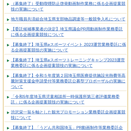
（募集終了）受動喫煙防止啓発動画制作業務に係る企画提案競
技の実施について
地方職員共済組合埼玉県支部物品調達等一般競争入札について
【委託候補事業者の決定】埼玉県議会PR用動画制作業務委託
に係る企画提案競技について
【募集終了】埼玉県eスポーツイベント 2023運営業務委託に係
る企画提案競技の実施について
【募集終了】埼玉県eスポーツトレーニングキャンプ2023運営
業務委託に係る企画提案競技の実施について
【募集終了】令和５年度第２回埼玉県医療提供施設光熱費等高
騰対策支援金申請受付等業務委託公募型プロポーザルの実施に
ついて
「令和5年度埼玉県児童相談所一時保護所第三者評価業務委
託」に係る企画提案競技の実施について
渋沢栄一翁を軸とした観光プロモーション業務委託企画提案競
技について
【募集終了】「うどん共和国埼玉」PR動画制作等業務委託企