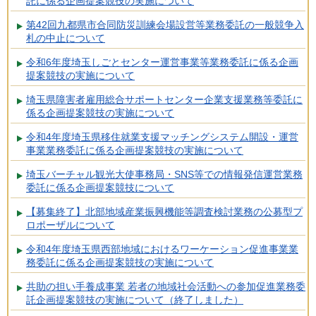
託に係る企画提案競技の実施について
第42回九都県市合同防災訓練会場設営等業務委託の一般競争入
札の中止について
令和6年度埼玉しごとセンター運営事業等業務委託に係る企画
提案競技の実施について
埼玉県障害者雇用総合サポートセンター企業支援業務等委託に
係る企画提案競技の実施について
令和4年度埼玉県移住就業支援マッチングシステム開設・運営
事業業務委託に係る企画提案競技の実施について
埼玉バーチャル観光大使事務局・SNS等での情報発信運営業務
委託に係る企画提案競技について
【募集終了】北部地域産業振興機能等調査検討業務の公募型プ
ロポーザルについて
令和4年度埼玉県西部地域におけるワーケーション促進事業業
務委託に係る企画提案競技の実施について
共助の担い手養成事業 若者の地域社会活動への参加促進業務委
託企画提案競技の実施について（終了しました）