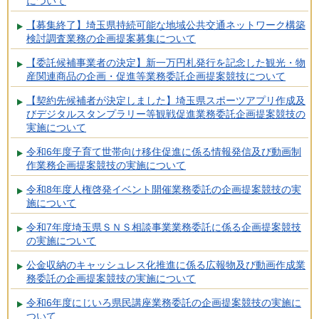
について
【募集終了】埼玉県持続可能な地域公共交通ネットワーク構築
検討調査業務の企画提案募集について
【委託候補事業者の決定】新一万円札発行を記念した観光・物
産関連商品の企画・促進等業務委託企画提案競技について
【契約先候補者が決定しました】埼玉県スポーツアプリ作成及
びデジタルスタンプラリー等観戦促進業務委託企画提案競技の
実施について
令和6年度子育て世帯向け移住促進に係る情報発信及び動画制
作業務企画提案競技の実施について
令和8年度人権啓発イベント開催業務委託の企画提案競技の実
施について
令和7年度埼玉県ＳＮＳ相談事業業務委託に係る企画提案競技
の実施について
公金収納のキャッシュレス化推進に係る広報物及び動画作成業
務委託の企画提案競技の実施について
令和6年度にじいろ県民講座業務委託の企画提案競技の実施に
ついて