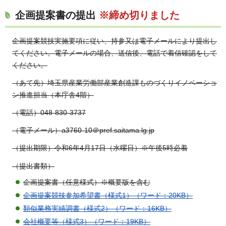
企画提案書の提出
※締め切りました
企画提案競技実施要項に従い、持参又は電子メールにより提出し
てください。電子メールの場合、送信後、電話で着信確認をして
ください。
（あて先）埼玉県産業労働部産業創造課ものづくりイノベーショ
ン推進担当（本庁舎4階）
（電話）048-830-3737
（電子メール）a3760-10＠pref.saitama.lg.jp
（提出期限）令和6年4月17日（水曜日）※午後5時必着
（提出書類）
企画提案書（任意様式）※概要版を含む
企画提案競技参加希望書（様式1）（ワード：20KB）
類似業務実績調書（様式2）（ワード：16KB）
会社概要等
（様式3）（ワード：19KB）