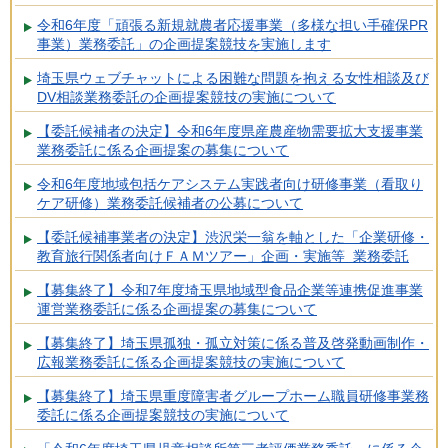
令和6年度「頑張る新規就農者応援事業（多様な担い手確保PR
事業）業務委託」の企画提案競技を実施します
埼玉県ウェブチャットによる困難な問題を抱える女性相談及び
DV相談業務委託の企画提案競技の実施について
【委託候補者の決定】令和6年度県産農産物需要拡大支援事業
業務委託に係る企画提案の募集について
令和6年度地域包括ケアシステム実践者向け研修事業（看取り
ケア研修）業務委託候補者の公募について
【委託候補事業者の決定】渋沢栄一翁を軸とした「企業研修・
教育旅行関係者向けＦＡＭツアー」企画・実施等 業務委託
【募集終了】令和7年度埼玉県地域型食品企業等連携促進事業
運営業務委託に係る企画提案の募集について
【募集終了】埼玉県孤独・孤立対策に係る普及啓発動画制作・
広報業務委託に係る企画提案競技の実施について
【募集終了】埼玉県重度障害者グループホーム職員研修事業務
委託に係る企画提案競技の実施について