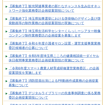
【募集終了】観光関連事業者の新たなチャンスを生み出すネッ
トワーク強化業務委託企画提案競技について
【募集終了】埼玉県知事選挙における啓発物のデザイン及び啓
発動画等の制作業務の企画提案競技の実施について
【募集終了】埼玉県生活科学センターくらっしーシアター映像
コンテンツ制作業務委託の企画提案を募集します
【募集終了】令和６年度介護者サロン設置・運営支援事業業務
委託候補者の公募について
【募集終了】令和5年度埼玉県こころの健康相談統一ダイヤル
休日夜間事業業務委託企画提案競技の実施について
「令和6年度スマート農業人材育成研修運営業務委託」の企画
提案競技を実施します
【募集終了】消防団員出演によるPR動画作成業務の企画提案
募集について
【募集終了】デジタルライブラリーの先進事例調査に係る業務
委託企画提案競技について