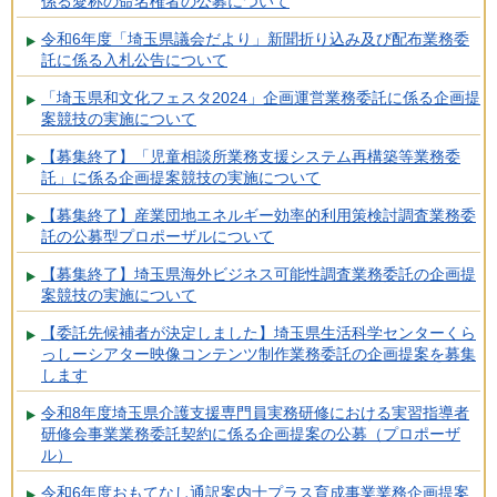
係る愛称の命名権者の公募について
令和6年度「埼玉県議会だより」新聞折り込み及び配布業務委
託に係る入札公告について
「埼玉県和文化フェスタ2024」企画運営業務委託に係る企画提
案競技の実施について
【募集終了】「児童相談所業務支援システム再構築等業務委
託」に係る企画提案競技の実施について
【募集終了】産業団地エネルギー効率的利用策検討調査業務委
託の公募型プロポーザルについて
【募集終了】埼玉県海外ビジネス可能性調査業務委託の企画提
案競技の実施について
【委託先候補者が決定しました】埼玉県生活科学センターくら
っしーシアター映像コンテンツ制作業務委託の企画提案を募集
します
令和8年度埼玉県介護支援専門員実務研修における実習指導者
研修会事業業務委託契約に係る企画提案の公募（プロポーザ
ル）
令和6年度おもてなし通訳案内士プラス育成事業業務企画提案