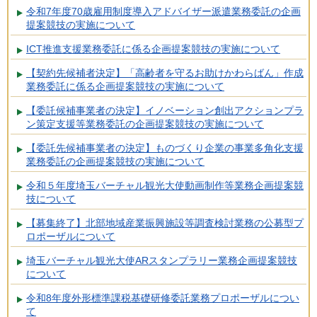
令和7年度70歳雇用制度導入アドバイザー派遣業務委託の企画
提案競技の実施について
ICT推進支援業務委託に係る企画提案競技の実施について
【契約先候補者決定】「高齢者を守るお助けかわらばん」作成
業務委託に係る企画提案競技の実施について
【委託候補事業者の決定】イノベーション創出アクションプラ
ン策定支援等業務委託の企画提案競技の実施について
【委託先候補事業者の決定】ものづくり企業の事業多角化支援
業務委託の企画提案競技の実施について
令和５年度埼玉バーチャル観光大使動画制作等業務企画提案競
技について
【募集終了】北部地域産業振興施設等調査検討業務の公募型プ
ロポーザルについて
埼玉バーチャル観光大使ARスタンプラリー業務企画提案競技
について
令和8年度外形標準課税基礎研修委託業務プロポーザルについ
て