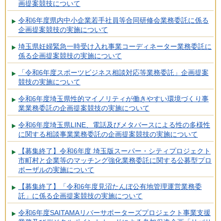
画提案競技について
令和6年度県内中小企業若手社員等合同研修会業務委託に係る
企画提案競技の実施について
埼玉県妊婦緊急一時受け入れ事業コーディネーター業務委託に
係る企画提案競技の実施について
「令和6年度スポーツビジネス相談対応等業務委託」企画提案
競技の実施について
令和6年度埼玉県性的マイノリティが働きやすい環境づくり事
業業務委託の企画提案競技の実施について
令和6年度埼玉県LINE、電話及びメタバースによる性の多様性
に関する相談事業業務委託の企画提案競技の実施について
【募集終了】令和6年度 埼玉版スーパー・シティプロジェクト
市町村と企業等のマッチング強化業務委託に関する公募型プロ
ポーザルの実施について
【募集終了】「令和6年度見沼たんぼ公有地管理運営業務委
託」に係る企画提案競技の実施について
令和6年度SAITAMAリバーサポーターズプロジェクト事業支援