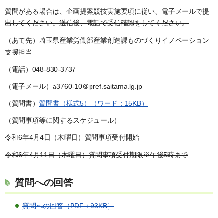
質問がある場合は、企画提案競技実施要項に従い、電子メールで提
出してください。送信後、電話で受信確認をしてください。
（あて先）埼玉県産業労働部産業創造課ものづくりイノベーション
支援担当
（電話）048-830-3737
（電子メール）a3760-10＠pref.saitama.lg.jp
（質問書）
質問書（様式5）（ワード：15KB）
（質問事項等に関するスケジュール）
令和6年4月4日（木曜日）質問事項受付開始
令和6年4月11日（木曜日）質問事項受付期限※午後5時まで
質問への回答
質問への回答（PDF：93KB）