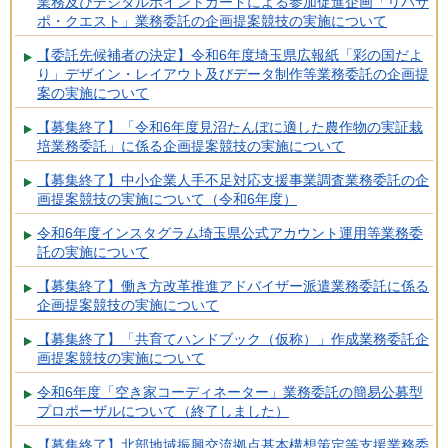
業務及びデジタルポイントカードによる参加促進企画「リバサ
ポ・クエスト」業務委託の企画提案競技の実施について
【委託先候補者の決定】令和6年度埼玉県広報紙「彩の国だよ
り」デザイン・レイアウト及びデータ制作等業務委託の企画提
案の実施について
【募集終了】「令和6年度見沼たんぼに適した農作物の実証栽
培業務委託」に係る企画提案競技の実施について
【募集終了】中小企業人手不足対応支援事業調査業務委託の企
画提案競技の実施について（令和6年度）
令和6年度インスタグラム埼玉県公式アカウント運用等業務委
託の実施について
【募集終了】働き方改革推進アドバイザー派遣業務委託に係る
企画提案競技の実施について
【募集終了】「共育てハンドブック（仮称）」作成業務委託企
画提案競技の実施について
令和6年度「空き家コーディネーター」業務委託の簡易公募型
プロポーザルについて（終了しました）
【募集終了】北部地域振興交流拠点基本構想策定等支援業務委