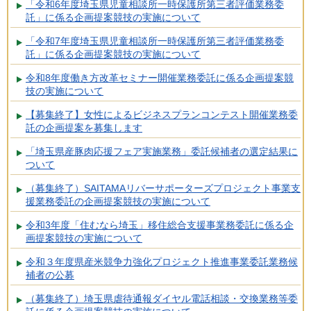
「令和6年度埼玉県児童相談所一時保護所第三者評価業務委
託」に係る企画提案競技の実施について
「令和7年度埼玉県児童相談所一時保護所第三者評価業務委
託」に係る企画提案競技の実施について
令和8年度働き方改革セミナー開催業務委託に係る企画提案競
技の実施について
【募集終了】女性によるビジネスプランコンテスト開催業務委
託の企画提案を募集します
「埼玉県産豚肉応援フェア実施業務」委託候補者の選定結果に
ついて
（募集終了）SAITAMAリバーサポーターズプロジェクト事業支
援業務委託の企画提案競技の実施について
令和3年度「住むなら埼玉」移住総合支援事業務委託に係る企
画提案競技の実施について
令和３年度県産米競争力強化プロジェクト推進事業委託業務候
補者の公募
（募集終了）埼玉県虐待通報ダイヤル電話相談・交換業務等委