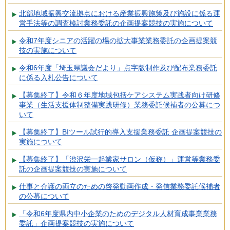
北部地域振興交流拠点における産業振興施策及び施設に係る運
営手法等の調査検討業務委託の企画提案競技の実施について
令和7年度シニアの活躍の場の拡大事業業務委託の企画提案競
技の実施について
令和6年度「埼玉県議会だより」点字版制作及び配布業務委託
に係る入札公告について
【募集終了】令和６年度地域包括ケアシステム実践者向け研修
事業（生活支援体制整備実践研修）業務委託候補者の公募につ
いて
【募集終了】BIツール試行的導入支援業務委託 企画提案競技の
実施について
【募集終了】「渋沢栄一起業家サロン（仮称）」運営等業務委
託の企画提案競技の実施について
仕事と介護の両立のための啓発動画作成・発信業務委託候補者
の公募について
「令和6年度県内中小企業のためのデジタル人材育成事業業務
委託」企画提案競技の実施について