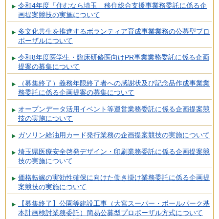
令和4年度「住むなら埼玉」移住総合支援事業務委託に係る企
画提案競技の実施について
多文化共生を推進するボランティア育成事業業務の公募型プロ
ポーザルについて
令和8年度医学生・臨床研修医向けPR事業業務委託に係る企画
提案の募集について
（募集終了）義務年限終了者への感謝状及び記念品作成事業業
務委託に係る企画提案の募集について
オープンデータ活用イベント等運営業務委託に係る企画提案競
技の実施について
ガソリン給油用カード発行業務の企画提案競技の実施について
埼玉県医療安全啓発デザイン・印刷業務委託に係る企画提案競
技の実施について
価格転嫁の実効性確保に向けた働き掛け業務委託に係る企画提
案競技の実施について
【募集終了】公園等建設工事（大宮スーパー・ボールパーク基
本計画検討業務委託）簡易公募型プロポーザル方式について