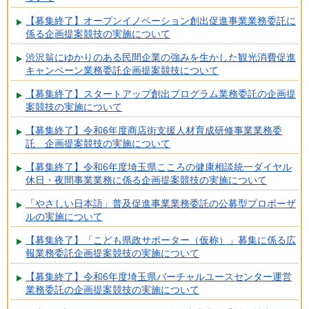
【募集終了】オープンイノベーション創出促進事業業務委託に
係る企画提案競技の実施について
渋沢翁にゆかりのある民間企業の強みを生かした観光消費促進
キャンペーン業務委託企画提案競技について
【募集終了】スタートアップ創出プログラム業務委託の企画提
案競技の実施について
【募集終了】令和6年度商店街支援人材育成研修事業業務委
託 企画提案競技の実施について
【募集終了】令和6年度埼玉県こころの健康相談統一ダイヤル
休日・夜間事業業務に係る企画提案競技の実施について
「やさしい日本語」普及促進事業業務委託の公募型プロポーザ
ルの実施について
【募集終了】「こども県政サポーター（仮称）」募集に係る広
報業務委託企画提案競技の実施について
【募集終了】令和6年度埼玉県バーチャルユースセンター運営
業務委託の企画提案競技の実施について