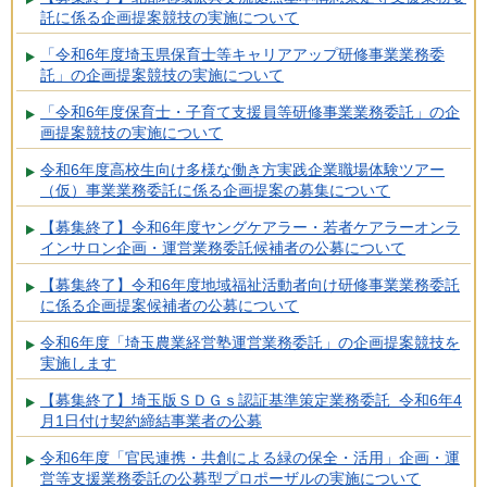
託に係る企画提案競技の実施について
「令和6年度埼玉県保育士等キャリアアップ研修事業業務委
託」の企画提案競技の実施について
「令和6年度保育士・子育て支援員等研修事業業務委託」の企
画提案競技の実施について
令和6年度高校生向け多様な働き方実践企業職場体験ツアー
（仮）事業業務委託に係る企画提案の募集について
【募集終了】令和6年度ヤングケアラー・若者ケアラーオンラ
インサロン企画・運営業務委託候補者の公募について
【募集終了】令和6年度地域福祉活動者向け研修事業業務委託
に係る企画提案候補者の公募について
令和6年度「埼玉農業経営塾運営業務委託」の企画提案競技を
実施します
【募集終了】埼玉版ＳＤＧｓ認証基準策定業務委託 令和6年4
月1日付け契約締結事業者の公募
令和6年度「官民連携・共創による緑の保全・活用」企画・運
営等支援業務委託の公募型プロポーザルの実施について