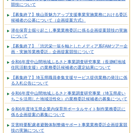
競技について
【募集終了】狭山茶魅力アップ支援事業実施業務における委託
候補者の公募について（企画提案方式）
潜在保育士掘り起こし事業業務委託に係る企画提案競技の実施
について
【募集終了】「渋沢栄一翁を軸としたメディア系FAMツアー企
画・実施等業務委託」企画提案競技について
令和6年度中山間地域ふるさと事業調査研究事業（長瀞町地域
住民活動支援）の業務委託候補者の選定結果について
【募集終了】埼玉県職員参集支援サービス提供業務の発注に係
る入札公告について
令和6年度中山間地域ふるさと事業調査研究事業（埼玉県産い
ちごを活用した地域活性化）の業務委託候補者の募集について
令和6年度埼玉県企業内保育所ポータルサイト制作業務委託に
係る企画提案の募集について
災害時要配慮者避難体制整備サポート事業業務委託企画提案競
技の実施について