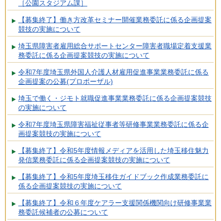
［公園スタジアム課］
【募集終了】働き方改革セミナー開催業務委託に係る企画提案
競技の実施について
埼玉県障害者雇用総合サポートセンター障害者職場定着支援業
務委託に係る企画提案競技の実施について
令和7年度埼玉県外国人介護人材雇用促進事業業務委託に係る
企画提案の公募(プロポーザル)
埼玉で働く・ジモト就職促進事業業務委託に係る企画提案競技
の実施について
令和7年度埼玉県障害福祉従事者等研修事業業務委託に係る企
画提案競技の実施について
【募集終了】令和5年度情報メディアを活用した埼玉移住魅力
発信業務委託に係る企画提案競技の実施について
【募集終了】令和5年度埼玉移住ガイドブック作成業務委託に
係る企画提案競技の実施について
【募集終了】令和６年度ケアラー支援関係機関向け研修事業業
務委託候補者の公募について