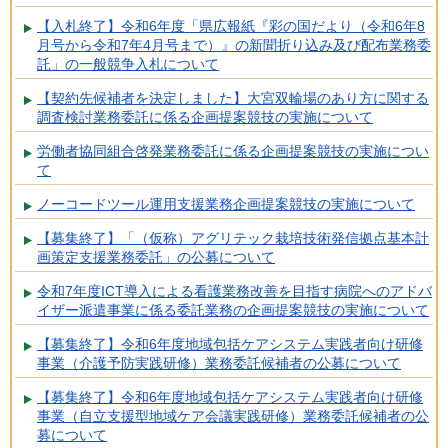
【入札終了】令和6年度「県広報紙『彩の国だより（令和6年8
月号から令和7年4月号まで）』の新聞折り込み及び配布業務委
託」の一般競争入札について
【契約先候補者を決定しました】大宮双輪場のあり方に関する
調査検討業務委託に係る企画提案競技の実施について
労働者協同組合啓発業務委託に係る企画提案競技の実施につい
て
ノーコードツール運用支援業務企画提案競技の実施について
【募集終了】「（仮称）アグリテック栽培技術発信拠点基本計
画策定支援業務委託」の公募について
令和7年度ICT導入による看護業務改善を目指す病院へのアドバ
イザー派遣事業に係る委託業務の企画提案競技の実施について
【募集終了】令和6年度地域包括ケアシステム実践者向け研修
事業（介護予防実践研修）業務委託候補者の公募について
【募集終了】令和6年度地域包括ケアシステム実践者向け研修
事業（自立支援型地域ケア会議実践研修）業務委託候補者の公
募について