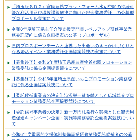
「埼玉版ＳＤＧｓ官民連携プラットフォーム水辺空間の持続可
能な利活用及び環境課題解決に向けた部会業務委託」の公募型
プロポーザル実施について
令和8年度埼玉県主任介護支援専門員レベルアップ研修事業業
務委託契約に係る企画提案の公募（プロポーザル）
県内プロスポーツチームと連携した出会いのきっかけづくりと
なる婚活イベント業務委託企画提案競技の実施について
【募集終了】令和6年度埼玉県産農産物首都圏プロモーション
業務委託に係る企画提案競技について
【募集終了】令和6年度埼玉県産いちごプロモーション業務委
託に係る企画提案競技について
【委託候補事業者の決定】渋沢栄一翁を軸とした広域観光プロ
モーション業務委託企画提案競技について
【委託候補事業者の決定】新一万円札発行を契機とした観光周
遊促進キャンペーン企画・実施等業務委託企画提案競技につい
て
令和6年度重層的支援体制整備事業研修業務委託候補者の公募