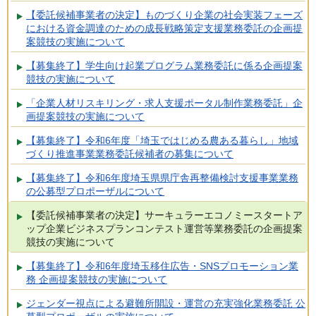
【委託候補事業者の決定】ものづくり企業の社会実装フェーズ
における資金調達のための成長戦略策定支援業務委託の企画提
案競技の実施について
【募集終了】学生向け起業プログラム業務委託に係る企画提案
競技の実施について
「企業人材リスキリング・求人支援ポータル制作業務委託」企
画提案競技の実施について
【募集終了】令和6年度「埼玉ではじめる農ある暮らし」地域
づくり推進事業業務委託候補者の募集について
【募集終了】令和6年度埼玉県県庁舎再整備検討支援事業業務
の公募型プロポーザルについて
【委託候補事業者の決定】サーキュラーエコノミースタートア
ップ企業ビジネスプランコンテスト運営等業務委託の企画提案
競技の実施について
【募集終了】令和6年度埼玉移住広告・SNSプロモーション業
務 企画提案競技の実施について
ジェンダー視点による避難所開設・運営の充実強化業務委託 公