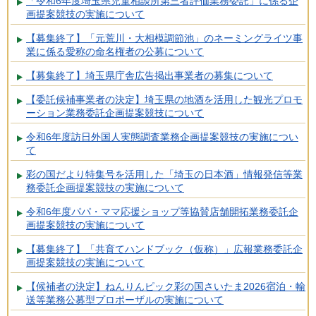
「令和6年度埼玉県児童相談所第三者評価業務委託」に係る企
画提案競技の実施について
【募集終了】「元荒川・大相模調節池」のネーミングライツ事
業に係る愛称の命名権者の公募について
【募集終了】埼玉県庁舎広告掲出事業者の募集について
【委託候補事業者の決定】埼玉県の地酒を活用した観光プロモ
ーション業務委託企画提案競技について
令和6年度訪日外国人実態調査業務企画提案競技の実施につい
て
彩の国だより特集号を活用した「埼玉の日本酒」情報発信等業
務委託企画提案競技の実施について
令和6年度パパ・ママ応援ショップ等協賛店舗開拓業務委託企
画提案競技の実施について
【募集終了】「共育てハンドブック（仮称）」広報業務委託企
画提案競技の実施について
【候補者の決定】ねんりんピック彩の国さいたま2026宿泊・輸
送等業務公募型プロポーザルの実施について