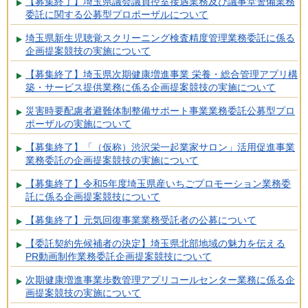
【募集終了】埼玉県議会議員控室接遇業務及び議事堂警備業務
委託に関する公募型プロポーザルについて
埼玉県新生児聴覚スクリーニング検査精度管理業務委託に係る
企画提案競技の実施について
【募集終了】埼玉県次期健康増進事業 栄養・総合管理アプリ構
築・サービス提供業務に係る企画提案競技の実施について
災害時要配慮者避難体制整備サポート事業業務委託公募型プロ
ポーザルの実施について
【募集終了】「（仮称）渋沢栄一起業家サロン」活用促進事業
業務委託の企画提案競技の実施について
【募集終了】令和5年度埼玉県産いちごプロモーション業務委
託に係る企画提案競技について
【募集終了】元気回復事業業務受託者の公募について
【委託契約先候補者の決定】埼玉県北部地域の魅力を伝える
PR動画制作業務委託企画提案競技について
次期健康増進事業歩数管理アプリコールセンター業務に係る企
画提案競技の実施について