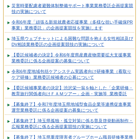
災害時要配慮者避難体制整備サポート事業業務委託企画提案競
技の実施について
令和6年度「頑張る新規就農者応援事業（多様な担い手確保PR
事業）業務委託」の企画提案競技を実施します
埼玉県ウェブチャットによる困難な問題を抱える女性相談及び
DV相談業務委託の企画提案競技の実施について
【委託候補者の決定】令和6年度県産農産物需要拡大支援事業
業務委託に係る企画提案の募集について
令和6年度地域包括ケアシステム実践者向け研修事業（看取り
ケア研修）業務委託候補者の公募について
【委託候補事業者の決定】渋沢栄一翁を軸とした「企業研修・
教育旅行関係者向けＦＡＭツアー」企画・実施等 業務委託
【募集終了】令和7年度埼玉県地域型食品企業等連携促進事業
運営業務委託に係る企画提案の募集について
【募集終了】埼玉県孤独・孤立対策に係る普及啓発動画制作・
広報業務委託に係る企画提案競技の実施について
【募集終了】埼玉県重度障害者グループホーム職員研修事業務