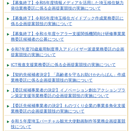
【募集終了】令和5年度情報メディアを活用した埼玉移住魅力
発信業務委託に係る企画提案競技の実施について
【募集終了】令和5年度埼玉移住ガイドブック作成業務委託に
係る企画提案競技の実施について
【募集終了】令和６年度ケアラー支援関係機関向け研修事業業
務委託候補者の公募について
令和7年度70歳雇用制度導入アドバイザー派遣業務委託の企画
提案競技の実施について
ICT推進支援業務委託に係る企画提案競技の実施について
【契約先候補者決定】「高齢者を守るお助けかわらばん」作成
業務委託に係る企画提案競技の実施について
【委託候補事業者の決定】イノベーション創出アクションプラ
ン策定支援等業務委託の企画提案競技の実施について
【委託先候補事業者の決定】ものづくり企業の事業多角化支援
業務委託の企画提案競技の実施について
令和５年度埼玉バーチャル観光大使動画制作等業務企画提案競
技について