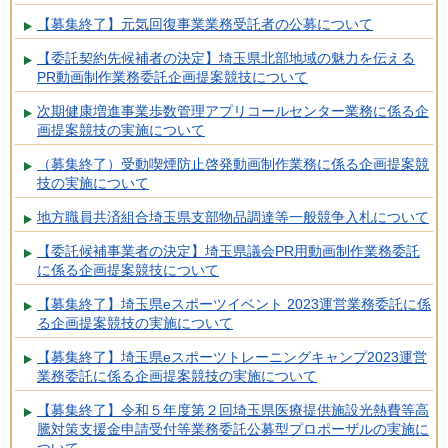
【募集終了】元気回復事業業務受託者の公募について
【委託契約先候補者の決定】埼玉県北部地域の魅力を伝える
PR動画制作業務委託企画提案競技について
次期健康増進事業歩数管理アプリコールセンター業務に係る企
画提案競技の実施について
（募集終了）受動喫煙防止啓発動画制作業務に係る企画提案競
技の実施について
地方職員共済組合埼玉県支部物品調達等一般競争入札について
【委託候補事業者の決定】埼玉県議会PR用動画制作業務委託
に係る企画提案競技について
【募集終了】埼玉県eスポーツイベント 2023運営業務委託に係
る企画提案競技の実施について
【募集終了】埼玉県eスポーツトレーニングキャンプ2023運営
業務委託に係る企画提案競技の実施について
【募集終了】令和５年度第２回埼玉県医療提供施設光熱費等高
騰対策支援金申請受付等業務委託公募型プロポーザルの実施に
ついて