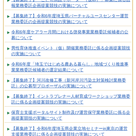
報業務委託企画提案競技の実施について
【募集終了】令和6年度埼玉県バーチャルユースセンター運営
業務委託の企画提案競技の実施について
令和6年度ケアラー月間における啓発事業業務委託候補者の公
募について
男性育休推進イベント（仮）開催業務委託に係る企画提案競技
の実施について
令和6年度「埼玉ではじめる農ある暮らし」地域づくり推進事
業業務委託候補者の選定結果について
【募集終了】河川改修工事（新河岸川汚染土対策検討業務委
託）の公募型プロポーザルの実施について
【募集終了】イントラプレナー人材育成ワークショップ業務委
託に係る企画提案競技の実施について
保育士支援ポータルサイト制作及び運営保守業務委託に係る企
画提案競技の実施について
【募集終了】令和6年度埼玉県企業立地セミナーin東京の運営
支援業務委託に係る企画提案競技の実施について