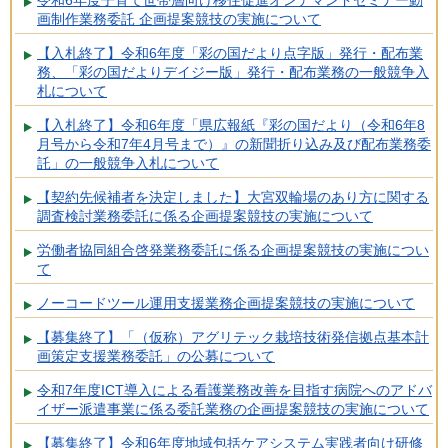
画制作業務委託 企画提案競技の実施について
【入札終了】令和6年度「彩の国だより点字版」発行・配布業
務、「彩の国だよりデイジー版」発行・配布業務の一般競争入
札について
【入札終了】令和6年度「県広報紙『彩の国だより（令和6年8
月号から令和7年4月号まで）』の新聞折り込み及び配布業務委
託」の一般競争入札について
【契約先候補者を決定しました】大宮双輪場のあり方に関する
調査検討業務委託に係る企画提案競技の実施について
労働者協同組合啓発業務委託に係る企画提案競技の実施につい
て
ノーコードツール運用支援業務企画提案競技の実施について
【募集終了】「（仮称）アグリテック栽培技術発信拠点基本計
画策定支援業務委託」の公募について
令和7年度ICT導入による看護業務改善を目指す病院へのアドバ
イザー派遣事業に係る委託業務の企画提案競技の実施について
【募集終了】令和6年度地域包括ケアシステム実践者向け研修