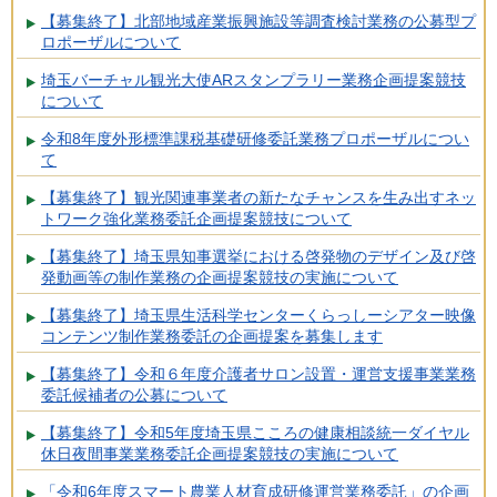
【募集終了】北部地域産業振興施設等調査検討業務の公募型プ
ロポーザルについて
埼玉バーチャル観光大使ARスタンプラリー業務企画提案競技
について
令和8年度外形標準課税基礎研修委託業務プロポーザルについ
て
【募集終了】観光関連事業者の新たなチャンスを生み出すネッ
トワーク強化業務委託企画提案競技について
【募集終了】埼玉県知事選挙における啓発物のデザイン及び啓
発動画等の制作業務の企画提案競技の実施について
【募集終了】埼玉県生活科学センターくらっしーシアター映像
コンテンツ制作業務委託の企画提案を募集します
【募集終了】令和６年度介護者サロン設置・運営支援事業業務
委託候補者の公募について
【募集終了】令和5年度埼玉県こころの健康相談統一ダイヤル
休日夜間事業業務委託企画提案競技の実施について
「令和6年度スマート農業人材育成研修運営業務委託」の企画