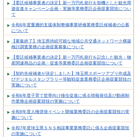
【委託候補事業者の決定】新一万円札発行を契機とした観光周
遊促進キャンペーン企画・実施等業務委託企画提案競技につい
て
令和6年度重層的支援体制整備事業研修業務委託候補者の公募
について
【募集終了】埼玉県持続可能な地域公共交通ネットワーク構築
検討調査業務の企画提案募集について
【委託候補事業者の決定】新一万円札発行を記念した観光・物
産関連商品の企画・促進等業務委託企画提案競技について
【契約先候補者が決定しました】埼玉県スポーツアプリ作成及
びデジタルスタンプラリー等観戦促進業務委託企画提案競技の
実施について
令和6年度子育て世帯向け移住促進に係る情報発信及び動画制
作業務企画提案競技の実施について
令和8年度人権啓発イベント開催業務委託の企画提案競技の実
施について
令和7年度埼玉県ＳＮＳ相談事業業務委託に係る企画提案競技
の実施について