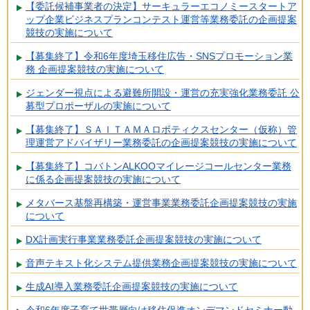
【委託候補事業者の決定】サーキュラーエコノミースタートア
ップ企業ビジネスプランコンテスト運営等業務委託の企画提案
競技の実施について
【募集終了】令和6年度埼玉移住広告・SNSプロモーション業
務 企画提案競技の実施について
ジェンダー視点による避難所開設・運営の充実強化業務委託 公
募型プロポーザルの実施について
【募集終了】ＳＡＩＴＡＭＡロボティクスセンター（仮称）管
理運営アドバイザリー業務委託の企画提案競技の実施について
【募集終了】コバトンALKOOマイレージコールセンター業務
に係る企画提案競技の実施について
メタバース基盤再構築・運営事業業務委託企画提案競技の実施
について
DX計画実行事業業務委託企画提案競技の実施について
音声テキスト化システム提供業務企画提案競技の実施について
生成AI導入業務委託企画提案競技の実施について
令和6年度子育て世帯層向け移住促進オンデマンドセミナー動