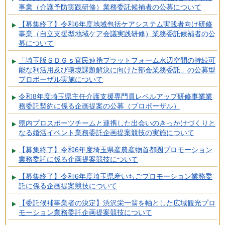
事業（介護予防実践研修）業務委託候補者の公募について
【募集終了】令和6年度地域包括ケアシステム実践者向け研修
事業（自立支援型地域ケア会議実践研修）業務委託候補者の公
募について
「埼玉版ＳＤＧｓ官民連携プラットフォーム水辺空間の持続可
能な利活用及び環境課題解決に向けた部会業務委託」の公募型
プロポーザル実施について
令和8年度埼玉県主任介護支援専門員レベルアップ研修事業業
務委託契約に係る企画提案の公募（プロポーザル）
県内プロスポーツチームと連携した出会いのきっかけづくりと
なる婚活イベント業務委託企画提案競技の実施について
【募集終了】令和6年度埼玉県産農産物首都圏プロモーション
業務委託に係る企画提案競技について
【募集終了】令和6年度埼玉県産いちごプロモーション業務委
託に係る企画提案競技について
【委託候補事業者の決定】渋沢栄一翁を軸とした広域観光プロ
モーション業務委託企画提案競技について