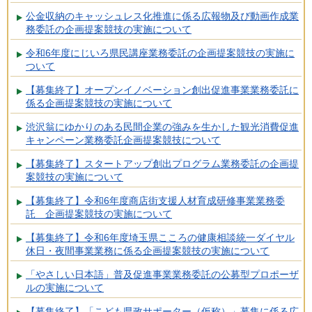
公金収納のキャッシュレス化推進に係る広報物及び動画作成業
務委託の企画提案競技の実施について
令和6年度にじいろ県民講座業務委託の企画提案競技の実施に
ついて
【募集終了】オープンイノベーション創出促進事業業務委託に
係る企画提案競技の実施について
渋沢翁にゆかりのある民間企業の強みを生かした観光消費促進
キャンペーン業務委託企画提案競技について
【募集終了】スタートアップ創出プログラム業務委託の企画提
案競技の実施について
【募集終了】令和6年度商店街支援人材育成研修事業業務委
託 企画提案競技の実施について
【募集終了】令和6年度埼玉県こころの健康相談統一ダイヤル
休日・夜間事業業務に係る企画提案競技の実施について
「やさしい日本語」普及促進事業業務委託の公募型プロポーザ
ルの実施について
【募集終了】「こども県政サポーター（仮称）」募集に係る広