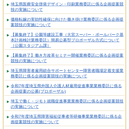
埼玉県医療安全啓発デザイン・印刷業務委託に係る企画提案競
技の実施について
価格転嫁の実効性確保に向けた働き掛け業務委託に係る企画提
案競技の実施について
【募集終了】公園等建設工事（大宮スーパー・ボールパーク基
本計画検討業務委託）簡易公募型プロポーザル方式について
［公園スタジアム課］
【募集終了】働き方改革セミナー開催業務委託に係る企画提案
競技の実施について
埼玉県障害者雇用総合サポートセンター障害者職場定着支援業
務委託に係る企画提案競技の実施について
令和7年度埼玉県外国人介護人材雇用促進事業業務委託に係る
企画提案の公募(プロポーザル)
埼玉で働く・ジモト就職促進事業業務委託に係る企画提案競技
の実施について
令和7年度埼玉県障害福祉従事者等研修事業業務委託に係る企
画提案競技の実施について