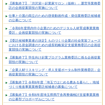
【募集終了】「渋沢栄一起業家サロン（仮称）」運営等業務委
託の企画提案競技の実施について
仕事と介護の両立のための啓発動画作成・発信業務委託候補者
の公募について
「令和6年度県内中小企業のためのデジタル人材育成事業業務
委託」企画提案競技の実施について
【委託候補事業者の決定】ものづくり企業の社会実装フェーズ
における資金調達のための成長戦略策定支援業務委託の企画提
案競技の実施について
【募集終了】学生向け起業プログラム業務委託に係る企画提案
競技の実施について
「企業人材リスキリング・求人支援ポータル制作業務委託」企
画提案競技の実施について
【募集終了】令和6年度「埼玉ではじめる農ある暮らし」地域
づくり推進事業業務委託候補者の募集について
【募集終了】令和6年度埼玉県県庁舎再整備検討支援事業業務
の公募型プロポーザルについて