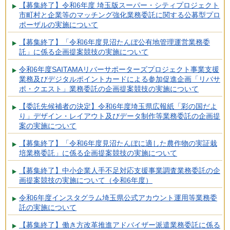
【募集終了】令和6年度 埼玉版スーパー・シティプロジェクト
市町村と企業等のマッチング強化業務委託に関する公募型プロ
ポーザルの実施について
【募集終了】「令和6年度見沼たんぼ公有地管理運営業務委
託」に係る企画提案競技の実施について
令和6年度SAITAMAリバーサポーターズプロジェクト事業支援
業務及びデジタルポイントカードによる参加促進企画「リバサ
ポ・クエスト」業務委託の企画提案競技の実施について
【委託先候補者の決定】令和6年度埼玉県広報紙「彩の国だよ
り」デザイン・レイアウト及びデータ制作等業務委託の企画提
案の実施について
【募集終了】「令和6年度見沼たんぼに適した農作物の実証栽
培業務委託」に係る企画提案競技の実施について
【募集終了】中小企業人手不足対応支援事業調査業務委託の企
画提案競技の実施について（令和6年度）
令和6年度インスタグラム埼玉県公式アカウント運用等業務委
託の実施について
【募集終了】働き方改革推進アドバイザー派遣業務委託に係る