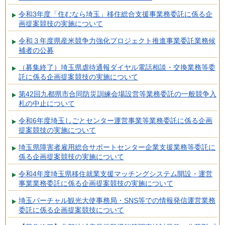
令和3年度「住むなら埼玉」移住総合支援事業務委託に係る企
画提案競技の実施について
令和３年度県産米競争力強化プロジェクト推進事業委託業務候
補者の公募
（募集終了）埼玉県虐待通報ダイヤル電話相談・交換業務等委
託に係る企画提案競技の実施について
第42回九都県市合同防災訓練会場設営等業務委託の一般競争入
札の中止について
令和6年度埼玉しごとセンター運営事業等業務委託に係る企画
提案競技の実施について
埼玉県障害者雇用総合サポートセンター企業支援業務等委託に
係る企画提案競技の実施について
令和4年度埼玉県移住就業支援マッチングシステム開設・運営
事業業務委託に係る企画提案競技の実施について
埼玉バーチャル観光大使事務局・SNS等での情報発信運営業務
委託に係る企画提案競技について