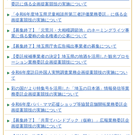
委託に係る企画提案競技の実施について
「令和6年度埼玉県児童相談所第三者評価業務委託」に係る企
画提案競技の実施について
【募集終了】「元荒川・大相模調節池」のネーミングライツ事
業に係る愛称の命名権者の公募について
【募集終了】埼玉県庁舎広告掲出事業者の募集について
【委託候補事業者の決定】埼玉県の地酒を活用した観光プロモ
ーション業務委託企画提案競技について
令和6年度訪日外国人実態調査業務企画提案競技の実施につい
て
彩の国だより特集号を活用した「埼玉の日本酒」情報発信等業
務委託企画提案競技の実施について
令和6年度パパ・ママ応援ショップ等協賛店舗開拓業務委託企
画提案競技の実施について
【募集終了】「共育てハンドブック（仮称）」広報業務委託企
画提案競技の実施について