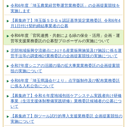
令和6年度「埼玉農業経営塾運営業務委託」の企画提案競技を
実施します
【募集終了】埼玉版ＳＤＧｓ認証基準策定業務委託 令和6年4
月1日付け契約締結事業者の公募
令和6年度「官民連携・共創による緑の保全・活用」企画・運
営等支援業務委託の公募型プロポーザルの実施について
北部地域振興交流拠点における産業振興施策及び施設に係る運
営手法等の調査検討業務委託の企画提案競技の実施について
令和7年度シニアの活躍の場の拡大事業業務委託の企画提案競
技の実施について
令和6年度「埼玉県議会だより」点字版制作及び配布業務委託
に係る入札公告について
【募集終了】令和６年度地域包括ケアシステム実践者向け研修
事業（生活支援体制整備実践研修）業務委託候補者の公募につ
いて
【募集終了】BIツール試行的導入支援業務委託 企画提案競技の
実施について