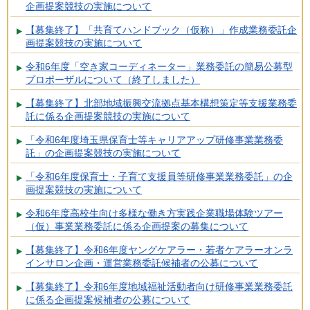
企画提案競技の実施について
【募集終了】「共育てハンドブック（仮称）」作成業務委託企
画提案競技の実施について
令和6年度「空き家コーディネーター」業務委託の簡易公募型
プロポーザルについて（終了しました）
【募集終了】北部地域振興交流拠点基本構想策定等支援業務委
託に係る企画提案競技の実施について
「令和6年度埼玉県保育士等キャリアアップ研修事業業務委
託」の企画提案競技の実施について
「令和6年度保育士・子育て支援員等研修事業業務委託」の企
画提案競技の実施について
令和6年度高校生向け多様な働き方実践企業職場体験ツアー
（仮）事業業務委託に係る企画提案の募集について
【募集終了】令和6年度ヤングケアラー・若者ケアラーオンラ
インサロン企画・運営業務委託候補者の公募について
【募集終了】令和6年度地域福祉活動者向け研修事業業務委託
に係る企画提案候補者の公募について