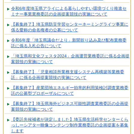
令和6年度埼玉県アライによる暮らしやすい環境づくり推進セ
ミナー事業業務委託の企画提案競技の実施について
【募集終了】埼玉県防災学習センターネーミングライツ事業に
係る愛称の命名権者の公募について
令和6年度「埼玉県議会だより」新聞折り込み及び配布業務委
託に係る入札公告について
「埼玉県和文化フェスタ2024」企画運営業務委託に係る企画提
案競技の実施について
【募集終了】「児童相談所業務支援システム再構築等業務委
託」に係る企画提案競技の実施について
【募集終了】産業団地エネルギー効率的利用策検討調査業務委
託の公募型プロポーザルについて
【募集終了】埼玉県海外ビジネス可能性調査業務委託の企画提
案競技の実施について
【委託先候補者が決定しました】埼玉県生活科学センターくら
っしーシアター映像コンテンツ制作業務委託の企画提案を募集
します