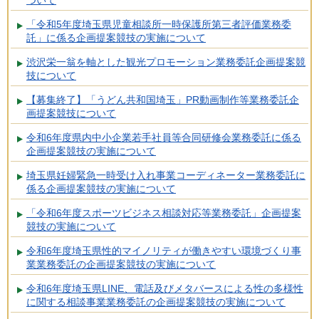
「令和5年度埼玉県児童相談所一時保護所第三者評価業務委
託」に係る企画提案競技の実施について
渋沢栄一翁を軸とした観光プロモーション業務委託企画提案競
技について
【募集終了】「うどん共和国埼玉」PR動画制作等業務委託企
画提案競技について
令和6年度県内中小企業若手社員等合同研修会業務委託に係る
企画提案競技の実施について
埼玉県妊婦緊急一時受け入れ事業コーディネーター業務委託に
係る企画提案競技の実施について
「令和6年度スポーツビジネス相談対応等業務委託」企画提案
競技の実施について
令和6年度埼玉県性的マイノリティが働きやすい環境づくり事
業業務委託の企画提案競技の実施について
令和6年度埼玉県LINE、電話及びメタバースによる性の多様性
に関する相談事業業務委託の企画提案競技の実施について