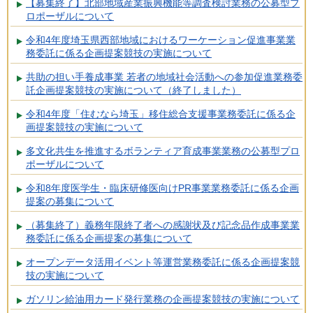
【募集終了】北部地域産業振興機能等調査検討業務の公募型プ
ロポーザルについて
令和4年度埼玉県西部地域におけるワーケーション促進事業業
務委託に係る企画提案競技の実施について
共助の担い手養成事業 若者の地域社会活動への参加促進業務委
託企画提案競技の実施について（終了しました）
令和4年度「住むなら埼玉」移住総合支援事業務委託に係る企
画提案競技の実施について
多文化共生を推進するボランティア育成事業業務の公募型プロ
ポーザルについて
令和8年度医学生・臨床研修医向けPR事業業務委託に係る企画
提案の募集について
（募集終了）義務年限終了者への感謝状及び記念品作成事業業
務委託に係る企画提案の募集について
オープンデータ活用イベント等運営業務委託に係る企画提案競
技の実施について
ガソリン給油用カード発行業務の企画提案競技の実施について