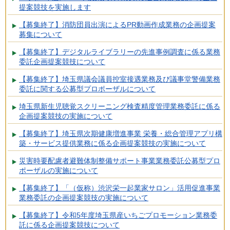
提案競技を実施します
【募集終了】消防団員出演によるPR動画作成業務の企画提案
募集について
【募集終了】デジタルライブラリーの先進事例調査に係る業務
委託企画提案競技について
【募集終了】埼玉県議会議員控室接遇業務及び議事堂警備業務
委託に関する公募型プロポーザルについて
埼玉県新生児聴覚スクリーニング検査精度管理業務委託に係る
企画提案競技の実施について
【募集終了】埼玉県次期健康増進事業 栄養・総合管理アプリ構
築・サービス提供業務に係る企画提案競技の実施について
災害時要配慮者避難体制整備サポート事業業務委託公募型プロ
ポーザルの実施について
【募集終了】「（仮称）渋沢栄一起業家サロン」活用促進事業
業務委託の企画提案競技の実施について
【募集終了】令和5年度埼玉県産いちごプロモーション業務委
託に係る企画提案競技について