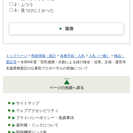
2：ふつう
3：見つけにくかった
送信
トップページ
>
県政情報・統計
>
各種手続・入札
>
入札（一般）
>
物品・
委託等
> 令和6年度「官民連携・共創による緑の保全・活用」企画・運営等
支援業務委託の公募型プロポーザルの実施について
ページの先頭へ戻る
サイトマップ
ウェブアクセシビリティ
プライバシーポリシー・免責事項
著作権・リンクについて
関係機関リンク集