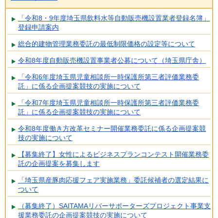
「令和8・9年度埼玉県飲料水等自動販売機設置業者登録名簿」
登録申請案内
総合的建物管理業務委託の最低制限価格の設定等について
令和8年度自動販売機設置事業者公募について（埼玉県庁舎）
「令和6年度埼玉県児童相談所一時保護所第三者評価業務委
託」に係る企画提案競技の実施について
「令和7年度埼玉県児童相談所一時保護所第三者評価業務委
託」に係る企画提案競技の実施について
令和8年度働き方改革セミナー開催業務委託に係る企画提案競
技の実施について
【募集終了】女性によるビジネスプランコンテスト開催業務委
託の企画提案を募集します
「埼玉県産豚肉応援フェア実施業務」委託候補者の選定結果に
ついて
（募集終了）SAITAMAリバーサポーターズプロジェクト事業支
援業務委託の企画提案競技の実施について