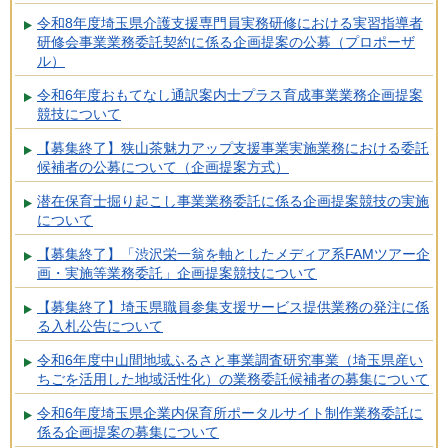
令和8年度埼玉県介護支援専門員実務研修における実習指導者
研修会事業業務委託契約に係る企画提案の公募（プロポーザ
ル）
令和6年度おもてなし通訳案内士プラス育成事業業務企画提案
競技について
【募集終了】狭山茶魅力アップ支援事業実施業務における委託
候補者の公募について（企画提案方式）
潜在保育士掘り起こし事業業務委託に係る企画提案競技の実施
について
【募集終了】「渋沢栄一翁を軸としたメディア系FAMツアー企
画・実施等業務委託」企画提案競技について
【募集終了】埼玉県職員参集支援サービス提供業務の発注に係
る入札公告について
令和6年度中山間地域ふるさと事業調査研究事業（埼玉県産い
ちごを活用した地域活性化）の業務委託候補者の募集について
令和6年度埼玉県企業内保育所ポータルサイト制作業務委託に
係る企画提案の募集について