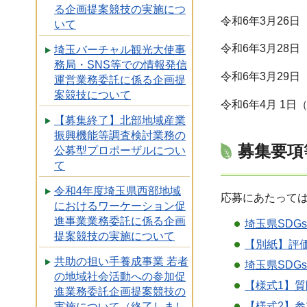
る企画提案競技の実施につ
令和6年3月26
いて
令和6年3月28
埼玉バーチャル観光大使事
務局・SNS等での情報発信
令和6年3月29
運営業務委託に係る企画提
案競技について
令和6年4月 1
【募集終了】北部地域産業
振興機能等調査検討業務の
募集要項
公募型プロポーザルについ
て
令和4年度埼玉県西部地域
応募にあたって
におけるワーケーション促
進事業業務委託に係る企画
埼玉県SDG
提案競技の実施について
【別紙】評価
共助の担い手養成事業 若者
埼玉県SDG
の地域社会活動への参加促
【様式1】質
進業務委託企画提案競技の
【様式2】参
実施について（終了しまし