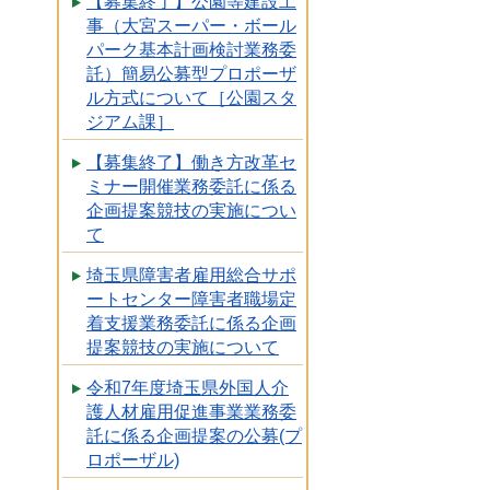
【募集終了】公園等建設工
事（大宮スーパー・ボール
パーク基本計画検討業務委
託）簡易公募型プロポーザ
ル方式について［公園スタ
ジアム課］
【募集終了】働き方改革セ
ミナー開催業務委託に係る
企画提案競技の実施につい
て
埼玉県障害者雇用総合サポ
ートセンター障害者職場定
着支援業務委託に係る企画
提案競技の実施について
令和7年度埼玉県外国人介
護人材雇用促進事業業務委
託に係る企画提案の公募(プ
ロポーザル)