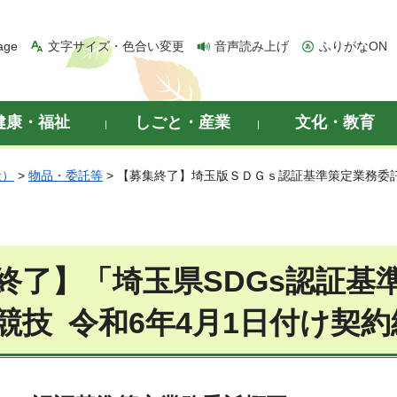
age
文字サイズ・色合い変更
音声読み上げ
ふりがなON
健康・福祉
しごと・産業
文化・教育
般）
>
物品・委託等
> 【募集終了】埼玉版ＳＤＧｓ認証基準策定業務委託
終了】「埼玉県SDGs認証基
競技 令和6年4月1日付け契