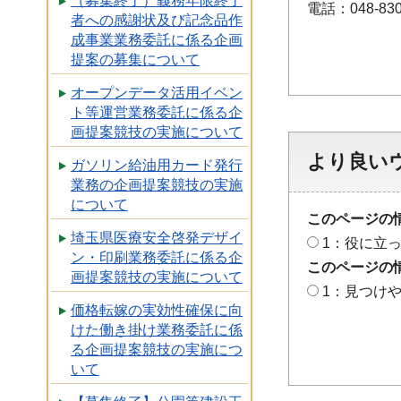
（募集終了）義務年限終了
電話：048-830
者への感謝状及び記念品作
成事業業務委託に係る企画
提案の募集について
オープンデータ活用イベン
ト等運営業務委託に係る企
画提案競技の実施について
より良い
ガソリン給油用カード発行
業務の企画提案競技の実施
について
このページの
埼玉県医療安全啓発デザイ
1：役に立
ン・印刷業務委託に係る企
このページの
画提案競技の実施について
1：見つけ
価格転嫁の実効性確保に向
けた働き掛け業務委託に係
る企画提案競技の実施につ
いて