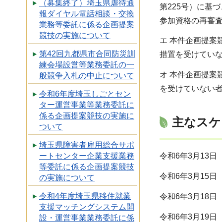
（募集終了）埼玉県虐待通
第225号）に基
報ダイヤル電話相談・交換
参加資格の再審
業務等委託に係る企画提案
競技の実施について
エ 本件企画提
第42回九都県市合同防災訓
措置を受けてい
練会場設営等業務委託の一
オ 本件企画提
般競争入札の中止について
を受けていない
令和6年度埼玉しごとセン
ター運営事業等業務委託に
係る企画提案競技の実施に
主なスケ
ついて
埼玉県障害者雇用総合サポ
ートセンター企業支援業務
令和6年3月13
等委託に係る企画提案競技
令和6年3月15
の実施について
令和4年度埼玉県移住就業
令和6年3月18
支援マッチングシステム開
令和6年3月19
設・運営事業業務委託に係