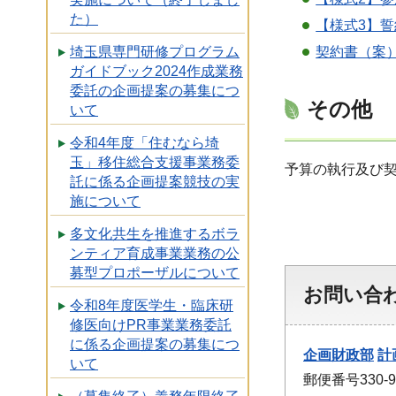
た）
【様式3】誓
契約書（案）
埼玉県専門研修プログラム
ガイドブック2024作成業務
委託の企画提案の募集につ
その他
いて
令和4年度「住むなら埼
玉」移住総合支援事業務委
予算の執行及び
託に係る企画提案競技の実
施について
多文化共生を推進するボラ
ンティア育成事業業務の公
募型プロポーザルについて
お問い合
令和8年度医学生・臨床研
修医向けPR事業業務委託
に係る企画提案の募集につ
企画財政部
計
いて
郵便番号330