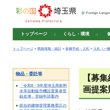
彩の国 埼玉県
Foreign Langu
トップページ
くらし・環境
トップページ
>
県政情報・統計
>
各種手続・入札
>
入札（一
物品・委託等
【募集
「令和8・9年度埼玉県飲料
画提案
水等自動販売機設置業者登
録名簿」登録申請案内
総合的建物管理業務委託の