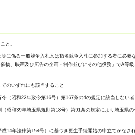
すこと。
入れ等に係る一般競争入札又は指名競争入札に参加する者に必要
「催物、映画及び広告の企画・制作並びにその他役務」でA等級
オまでのいずれにも該当すること
行令（昭和22年政令第16号）第167条の4の規定に該当しない
則（昭和39年埼玉県規則第18号）第91条の規定により埼玉
平成14年法律第154号）に基づき更生手続開始の申立てがなさ