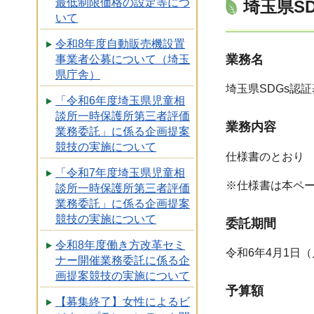
最低制限価格の設定等につ
埼玉県S
いて
令和8年度自動販売機設置
業務名
事業者公募について（埼玉
県庁舎）
埼玉県SDGs認
「令和6年度埼玉県児童相
談所一時保護所第三者評価
業務内容
業務委託」に係る企画提案
競技の実施について
仕様書のとおり
「令和7年度埼玉県児童相
※仕様書は本ペ
談所一時保護所第三者評価
業務委託」に係る企画提案
競技の実施について
委託期間
令和8年度働き方改革セミ
令和6年4月1日
ナー開催業務委託に係る企
画提案競技の実施について
予算額
【募集終了】女性によるビ