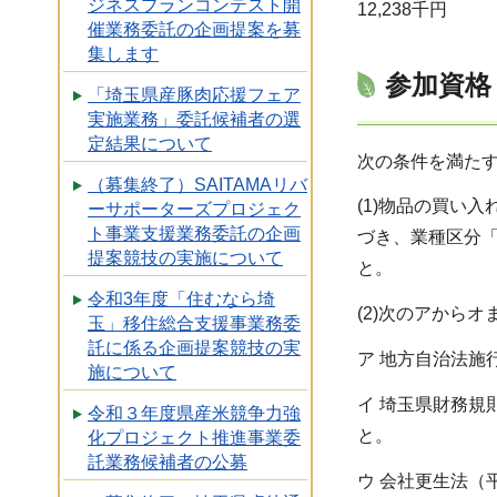
ジネスプランコンテスト開
12,238千円
催業務委託の企画提案を募
集します
参加資格
「埼玉県産豚肉応援フェア
実施業務」委託候補者の選
定結果について
次の条件を満た
（募集終了）SAITAMAリバ
(1)物品の買い
ーサポーターズプロジェク
ト事業支援業務委託の企画
づき、業種区分
提案競技の実施について
と。
令和3年度「住むなら埼
(2)次のアから
玉」移住総合支援事業務委
託に係る企画提案競技の実
ア 地方自治法施
施について
イ 埼玉県財務規
令和３年度県産米競争力強
と。
化プロジェクト推進事業委
託業務候補者の公募
ウ 会社更生法（