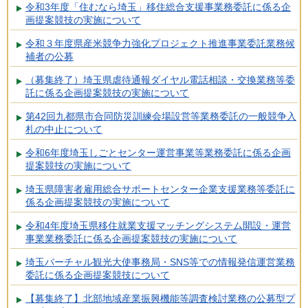
令和3年度「住むなら埼玉」移住総合支援事業務委託に係る企
画提案競技の実施について
令和３年度県産米競争力強化プロジェクト推進事業委託業務候
補者の公募
（募集終了）埼玉県虐待通報ダイヤル電話相談・交換業務等委
託に係る企画提案競技の実施について
第42回九都県市合同防災訓練会場設営等業務委託の一般競争入
札の中止について
令和6年度埼玉しごとセンター運営事業等業務委託に係る企画
提案競技の実施について
埼玉県障害者雇用総合サポートセンター企業支援業務等委託に
係る企画提案競技の実施について
令和4年度埼玉県移住就業支援マッチングシステム開設・運営
事業業務委託に係る企画提案競技の実施について
埼玉バーチャル観光大使事務局・SNS等での情報発信運営業務
委託に係る企画提案競技について
【募集終了】北部地域産業振興機能等調査検討業務の公募型プ