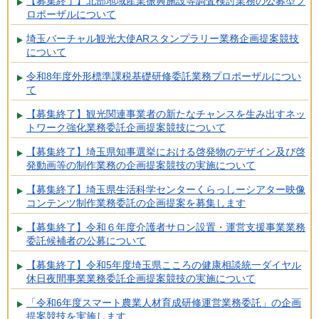
【募集終了】北部地域産業振興施設等調査検討業務の公募型プ
ロポーザルについて
埼玉バーチャル観光大使ARスタンプラリー業務企画提案競技
について
令和8年度外形標準課税基礎研修委託業務プロポーザルについ
て
【募集終了】観光関連事業者の新たなチャンスを生み出すネッ
トワーク強化業務委託企画提案競技について
【募集終了】埼玉県知事選挙における啓発物のデザイン及び啓
発動画等の制作業務の企画提案競技の実施について
【募集終了】埼玉県生活科学センターくらっしーシアター映像
コンテンツ制作業務委託の企画提案を募集します
【募集終了】令和６年度介護者サロン設置・運営支援事業業務
委託候補者の公募について
【募集終了】令和5年度埼玉県こころの健康相談統一ダイヤル
休日夜間事業業務委託企画提案競技の実施について
「令和6年度スマート農業人材育成研修運営業務委託」の企画
提案競技を実施します