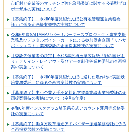
市町村と企業等のマッチング強化業務委託に関する公募型プロ
ポーザルの実施について
【募集終了】「令和6年度見沼たんぼ公有地管理運営業務委
託」に係る企画提案競技の実施について
令和6年度SAITAMAリバーサポーターズプロジェクト事業支援
業務及びデジタルポイントカードによる参加促進企画「リバサ
ポ・クエスト」業務委託の企画提案競技の実施について
【委託先候補者の決定】令和6年度埼玉県広報紙「彩の国だよ
り」デザイン・レイアウト及びデータ制作等業務委託の企画提
案の実施について
【募集終了】「令和6年度見沼たんぼに適した農作物の実証栽
培業務委託」に係る企画提案競技の実施について
【募集終了】中小企業人手不足対応支援事業調査業務委託の企
画提案競技の実施について（令和6年度）
令和6年度インスタグラム埼玉県公式アカウント運用等業務委
託の実施について
【募集終了】働き方改革推進アドバイザー派遣業務委託に係る
企画提案競技の実施について