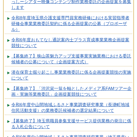
っしーシアター映像コンテンツ制作業務委託の企画提案を募集
します
令和8年度埼玉県介護支援専門員実務研修における実習指導者
研修会事業業務委託契約に係る企画提案の公募（プロポーザ
ル）
令和6年度おもてなし通訳案内士プラス育成事業業務企画提案
競技について
【募集終了】狭山茶魅力アップ支援事業実施業務における委託
候補者の公募について（企画提案方式）
潜在保育士掘り起こし事業業務委託に係る企画提案競技の実施
について
【募集終了】「渋沢栄一翁を軸としたメディア系FAMツアー企
画・実施等業務委託」企画提案競技について
令和6年度中山間地域ふるさと事業調査研究事業（長瀞町地域
住民活動支援）の業務委託候補者の選定結果について
【募集終了】埼玉県職員参集支援サービス提供業務の発注に係
る入札公告について