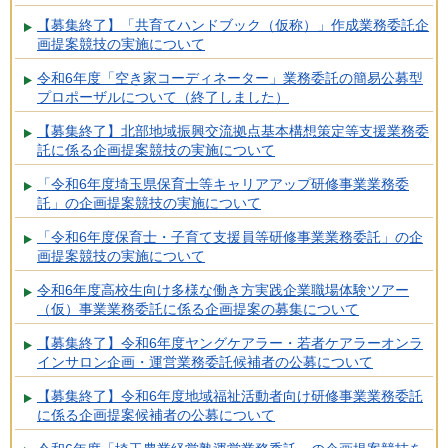
【募集終了】「共育てハンドブック（仮称）」作成業務委託企
画提案競技の実施について
令和6年度「空き家コーディネーター」業務委託の簡易公募型
プロポーザルについて（終了しました）
【募集終了】北部地域振興交流拠点基本構想策定等支援業務委
託に係る企画提案競技の実施について
「令和6年度埼玉県保育士等キャリアアップ研修事業業務委
託」の企画提案競技の実施について
「令和6年度保育士・子育て支援員等研修事業業務委託」の企
画提案競技の実施について
令和6年度高校生向け多様な働き方実践企業職場体験ツアー
（仮）事業業務委託に係る企画提案の募集について
【募集終了】令和6年度ヤングケアラー・若者ケアラーオンラ
インサロン企画・運営業務委託候補者の公募について
【募集終了】令和6年度地域福祉活動者向け研修事業業務委託
に係る企画提案候補者の公募について