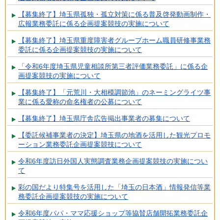
【募集終了】埼玉県孤独・孤立対策に係る普及啓発動画制作・
広報業務委託に係る企画提案競技の実施について
【募集終了】埼玉県重度障害者グループホーム職員研修事業務
委託に係る企画提案競技の実施について
「令和6年度埼玉県児童相談所第三者評価業務委託」に係る企
画提案競技の実施について
【募集終了】「元荒川・大相模調節池」のネーミングライツ事
業に係る愛称の命名権者の公募について
【募集終了】埼玉県庁舎広告掲出事業者の募集について
【委託候補事業者の決定】埼玉県の地酒を活用した観光プロモ
ーション業務委託企画提案競技について
令和6年度訪日外国人実態調査業務企画提案競技の実施につい
て
彩の国だより特集号を活用した「埼玉の日本酒」情報発信等業
務委託企画提案競技の実施について
令和6年度パパ・ママ応援ショップ等協賛店舗開拓業務委託企