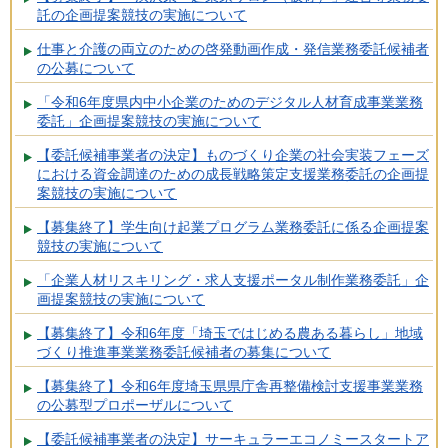
託の企画提案競技の実施について
仕事と介護の両立のための啓発動画作成・発信業務委託候補者
の公募について
「令和6年度県内中小企業のためのデジタル人材育成事業業務
委託」企画提案競技の実施について
【委託候補事業者の決定】ものづくり企業の社会実装フェーズ
における資金調達のための成長戦略策定支援業務委託の企画提
案競技の実施について
【募集終了】学生向け起業プログラム業務委託に係る企画提案
競技の実施について
「企業人材リスキリング・求人支援ポータル制作業務委託」企
画提案競技の実施について
【募集終了】令和6年度「埼玉ではじめる農ある暮らし」地域
づくり推進事業業務委託候補者の募集について
【募集終了】令和6年度埼玉県県庁舎再整備検討支援事業業務
の公募型プロポーザルについて
【委託候補事業者の決定】サーキュラーエコノミースタートア