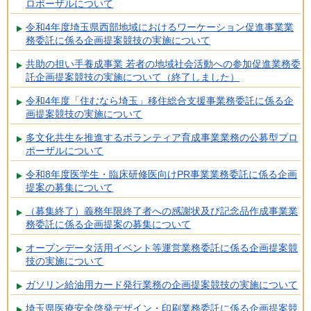
ロポーザルについて
令和4年度埼玉県西部地域におけるワーケーション促進事業業
務委託に係る企画提案競技の実施について
共助の担い手養成事業 若者の地域社会活動への参加促進業務委
託企画提案競技の実施について（終了しました）
令和4年度「住むなら埼玉」移住総合支援事業務委託に係る企
画提案競技の実施について
多文化共生を推進するボランティア育成事業業務の公募型プロ
ポーザルについて
令和8年度医学生・臨床研修医向けPR事業業務委託に係る企画
提案の募集について
（募集終了）義務年限終了者への感謝状及び記念品作成事業業
務委託に係る企画提案の募集について
オープンデータ活用イベント等運営業務委託に係る企画提案競
技の実施について
ガソリン給油用カード発行業務の企画提案競技の実施について
埼玉県医療安全啓発デザイン・印刷業務委託に係る企画提案競