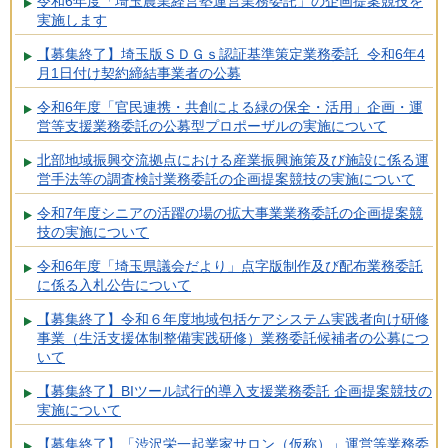
令和6年度「埼玉農業経営塾運営業務委託」の企画提案競技を
実施します
【募集終了】埼玉版ＳＤＧｓ認証基準策定業務委託 令和6年4
月1日付け契約締結事業者の公募
令和6年度「官民連携・共創による緑の保全・活用」企画・運
営等支援業務委託の公募型プロポーザルの実施について
北部地域振興交流拠点における産業振興施策及び施設に係る運
営手法等の調査検討業務委託の企画提案競技の実施について
令和7年度シニアの活躍の場の拡大事業業務委託の企画提案競
技の実施について
令和6年度「埼玉県議会だより」点字版制作及び配布業務委託
に係る入札公告について
【募集終了】令和６年度地域包括ケアシステム実践者向け研修
事業（生活支援体制整備実践研修）業務委託候補者の公募につ
いて
【募集終了】BIツール試行的導入支援業務委託 企画提案競技の
実施について
【募集終了】「渋沢栄一起業家サロン（仮称）」運営等業務委