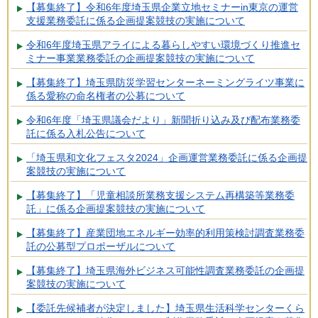
【募集終了】令和6年度埼玉県企業立地セミナーin東京の運営
支援業務委託に係る企画提案競技の実施について
令和6年度埼玉県アライによる暮らしやすい環境づくり推進セ
ミナー事業業務委託の企画提案競技の実施について
【募集終了】埼玉県防災学習センターネーミングライツ事業に
係る愛称の命名権者の公募について
令和6年度「埼玉県議会だより」新聞折り込み及び配布業務委
託に係る入札公告について
「埼玉県和文化フェスタ2024」企画運営業務委託に係る企画提
案競技の実施について
【募集終了】「児童相談所業務支援システム再構築等業務委
託」に係る企画提案競技の実施について
【募集終了】産業団地エネルギー効率的利用策検討調査業務委
託の公募型プロポーザルについて
【募集終了】埼玉県海外ビジネス可能性調査業務委託の企画提
案競技の実施について
【委託先候補者が決定しました】埼玉県生活科学センターくら