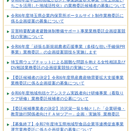
令和6年度中山間地域ふるさと事業調査研究事業（埼玉県産い
ちごを活用した地域活性化）の業務委託候補者の募集について
令和6年度埼玉県企業内保育所ポータルサイト制作業務委託に
係る企画提案の募集について
災害時要配慮者避難体制整備サポート事業業務委託企画提案競
技の実施について
令和6年度「頑張る新規就農者応援事業（多様な担い手確保PR
事業）業務委託」の企画提案競技を実施します
埼玉県ウェブチャットによる困難な問題を抱える女性相談及び
DV相談業務委託の企画提案競技の実施について
【委託候補者の決定】令和6年度県産農産物需要拡大支援事業
業務委託に係る企画提案の募集について
令和6年度地域包括ケアシステム実践者向け研修事業（看取り
ケア研修）業務委託候補者の公募について
【委託候補事業者の決定】渋沢栄一翁を軸とした「企業研修・
教育旅行関係者向けＦＡＭツアー」企画・実施等 業務委託
【募集終了】令和7年度埼玉県地域型食品企業等連携促進事業
運営業務委託に係る企画提案の募集について