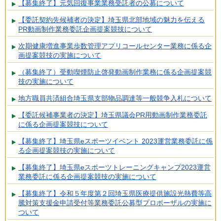
【募集終了】元気回復事業業務受託者の公募について
【委託契約先候補者の決定】埼玉県北部地域の魅力を伝える
PR動画制作業務委託企画提案競技について
次期健康増進事業歩数管理アプリコールセンター業務に係る企
画提案競技の実施について
（募集終了）受動喫煙防止啓発動画制作業務に係る企画提案競
技の実施について
地方職員共済組合埼玉県支部物品調達等一般競争入札について
【委託候補事業者の決定】埼玉県議会PR用動画制作業務委託
に係る企画提案競技について
【募集終了】埼玉県eスポーツイベント 2023運営業務委託に係
る企画提案競技の実施について
【募集終了】埼玉県eスポーツトレーニングキャンプ2023運営
業務委託に係る企画提案競技の実施について
【募集終了】令和５年度第２回埼玉県医療提供施設光熱費等高
騰対策支援金申請受付等業務委託公募型プロポーザルの実施に
ついて