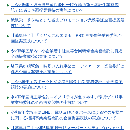
「令和5年度埼玉県児童相談所一時保護所第三者評価業務委
託」に係る企画提案競技の実施について
渋沢栄一翁を軸とした観光プロモーション業務委託企画提案競
技について
【募集終了】「うどん共和国埼玉」PR動画制作等業務委託企
画提案競技について
令和6年度県内中小企業若手社員等合同研修会業務委託に係る
企画提案競技の実施について
埼玉県妊婦緊急一時受け入れ事業コーディネーター業務委託に
係る企画提案競技の実施について
「令和6年度スポーツビジネス相談対応等業務委託」企画提案
競技の実施について
令和6年度埼玉県性的マイノリティが働きやすい環境づくり事
業業務委託の企画提案競技の実施について
令和6年度埼玉県LINE、電話及びメタバースによる性の多様性
に関する相談事業業務委託の企画提案競技の実施について
【募集終了】令和6年度 埼玉版スーパー・シティプロジェクト