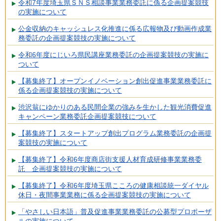
令和7年度埼玉県ＳＮＳ相談事業業務委託に係る企画提案競技
の実施について
公金収納のキャッシュレス化推進に係る広報物及び動画作成業
務委託の企画提案競技の実施について
令和6年度にじいろ県民講座業務委託の企画提案競技の実施に
ついて
【募集終了】オープンイノベーション創出促進事業業務委託に
係る企画提案競技の実施について
渋沢翁にゆかりのある民間企業の強みを生かした観光消費促進
キャンペーン業務委託企画提案競技について
【募集終了】スタートアップ創出プログラム業務委託の企画提
案競技の実施について
【募集終了】令和6年度商店街支援人材育成研修事業業務委
託 企画提案競技の実施について
【募集終了】令和6年度埼玉県こころの健康相談統一ダイヤル
休日・夜間事業業務に係る企画提案競技の実施について
「やさしい日本語」普及促進事業業務委託の公募型プロポーザ