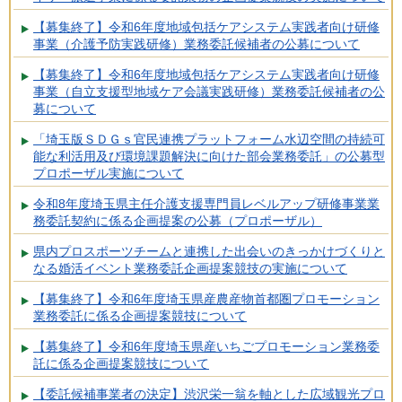
【募集終了】令和6年度地域包括ケアシステム実践者向け研修
事業（介護予防実践研修）業務委託候補者の公募について
【募集終了】令和6年度地域包括ケアシステム実践者向け研修
事業（自立支援型地域ケア会議実践研修）業務委託候補者の公
募について
「埼玉版ＳＤＧｓ官民連携プラットフォーム水辺空間の持続可
能な利活用及び環境課題解決に向けた部会業務委託」の公募型
プロポーザル実施について
令和8年度埼玉県主任介護支援専門員レベルアップ研修事業業
務委託契約に係る企画提案の公募（プロポーザル）
県内プロスポーツチームと連携した出会いのきっかけづくりと
なる婚活イベント業務委託企画提案競技の実施について
【募集終了】令和6年度埼玉県産農産物首都圏プロモーション
業務委託に係る企画提案競技について
【募集終了】令和6年度埼玉県産いちごプロモーション業務委
託に係る企画提案競技について
【委託候補事業者の決定】渋沢栄一翁を軸とした広域観光プロ