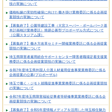
技の実施について
価格転嫁の実効性確保に向けた働き掛け業務委託に係る企画提
案競技の実施について
【募集終了】公園等建設工事（大宮スーパー・ボールパーク基
本計画検討業務委託）簡易公募型プロポーザル方式について
［公園スタジアム課］
【募集終了】働き方改革セミナー開催業務委託に係る企画提案
競技の実施について
埼玉県障害者雇用総合サポートセンター障害者職場定着支援業
務委託に係る企画提案競技の実施について
令和7年度埼玉県外国人介護人材雇用促進事業業務委託に係る
企画提案の公募(プロポーザル)
埼玉で働く・ジモト就職促進事業業務委託に係る企画提案競技
の実施について
令和7年度埼玉県障害福祉従事者等研修事業業務委託に係る企
画提案競技の実施について
【募集終了】令和5年度情報メディアを活用した埼玉移住魅力