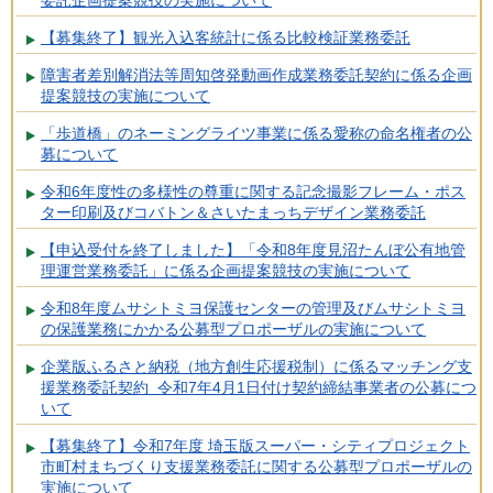
委託企画提案競技の実施について
【募集終了】観光入込客統計に係る比較検証業務委託
障害者差別解消法等周知啓発動画作成業務委託契約に係る企画
提案競技の実施について
「歩道橋」のネーミングライツ事業に係る愛称の命名権者の公
募について
令和6年度性の多様性の尊重に関する記念撮影フレーム・ポス
ター印刷及びコバトン＆さいたまっちデザイン業務委託
【申込受付を終了しました】「令和8年度見沼たんぼ公有地管
理運営業務委託」に係る企画提案競技の実施について
令和8年度ムサシトミヨ保護センターの管理及びムサシトミヨ
の保護業務にかかる公募型プロポーザルの実施について
企業版ふるさと納税（地方創生応援税制）に係るマッチング支
援業務委託契約 令和7年4月1日付け契約締結事業者の公募につ
いて
【募集終了】令和7年度 埼玉版スーパー・シティプロジェクト
市町村まちづくり支援業務委託に関する公募型プロポーザルの
実施について