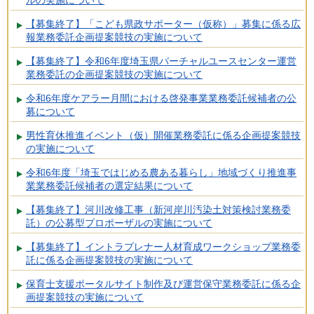
ルの実施について
【募集終了】「こども県政サポーター（仮称）」募集に係る広
報業務委託企画提案競技の実施について
【募集終了】令和6年度埼玉県バーチャルユースセンター運営
業務委託の企画提案競技の実施について
令和6年度ケアラー月間における啓発事業業務委託候補者の公
募について
男性育休推進イベント（仮）開催業務委託に係る企画提案競技
の実施について
令和6年度「埼玉ではじめる農ある暮らし」地域づくり推進事
業業務委託候補者の選定結果について
【募集終了】河川改修工事（新河岸川汚染土対策検討業務委
託）の公募型プロポーザルの実施について
【募集終了】イントラプレナー人材育成ワークショップ業務委
託に係る企画提案競技の実施について
保育士支援ポータルサイト制作及び運営保守業務委託に係る企
画提案競技の実施について