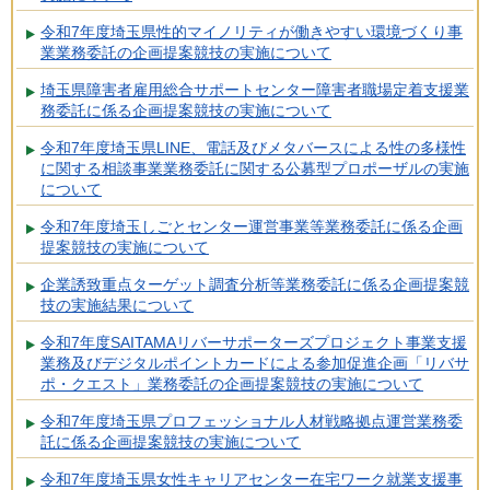
令和7年度埼玉県性的マイノリティが働きやすい環境づくり事
業業務委託の企画提案競技の実施について
埼玉県障害者雇用総合サポートセンター障害者職場定着支援業
務委託に係る企画提案競技の実施について
令和7年度埼玉県LINE、電話及びメタバースによる性の多様性
に関する相談事業業務委託に関する公募型プロポーザルの実施
について
令和7年度埼玉しごとセンター運営事業等業務委託に係る企画
提案競技の実施について
企業誘致重点ターゲット調査分析等業務委託に係る企画提案競
技の実施結果について
令和7年度SAITAMAリバーサポーターズプロジェクト事業支援
業務及びデジタルポイントカードによる参加促進企画「リバサ
ポ・クエスト」業務委託の企画提案競技の実施について
令和7年度埼玉県プロフェッショナル人材戦略拠点運営業務委
託に係る企画提案競技の実施について
令和7年度埼玉県女性キャリアセンター在宅ワーク就業支援事