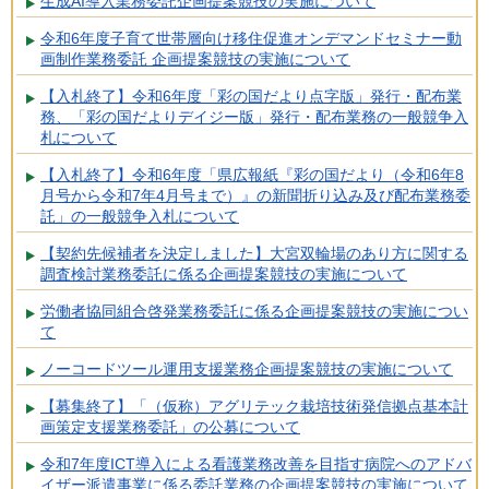
生成AI導入業務委託企画提案競技の実施について
令和6年度子育て世帯層向け移住促進オンデマンドセミナー動
画制作業務委託 企画提案競技の実施について
【入札終了】令和6年度「彩の国だより点字版」発行・配布業
務、「彩の国だよりデイジー版」発行・配布業務の一般競争入
札について
【入札終了】令和6年度「県広報紙『彩の国だより（令和6年8
月号から令和7年4月号まで）』の新聞折り込み及び配布業務委
託」の一般競争入札について
【契約先候補者を決定しました】大宮双輪場のあり方に関する
調査検討業務委託に係る企画提案競技の実施について
労働者協同組合啓発業務委託に係る企画提案競技の実施につい
て
ノーコードツール運用支援業務企画提案競技の実施について
【募集終了】「（仮称）アグリテック栽培技術発信拠点基本計
画策定支援業務委託」の公募について
令和7年度ICT導入による看護業務改善を目指す病院へのアドバ
イザー派遣事業に係る委託業務の企画提案競技の実施について