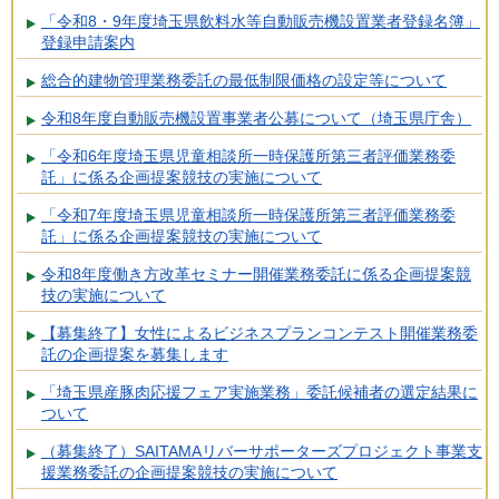
「令和8・9年度埼玉県飲料水等自動販売機設置業者登録名簿」
登録申請案内
総合的建物管理業務委託の最低制限価格の設定等について
令和8年度自動販売機設置事業者公募について（埼玉県庁舎）
「令和6年度埼玉県児童相談所一時保護所第三者評価業務委
託」に係る企画提案競技の実施について
「令和7年度埼玉県児童相談所一時保護所第三者評価業務委
託」に係る企画提案競技の実施について
令和8年度働き方改革セミナー開催業務委託に係る企画提案競
技の実施について
【募集終了】女性によるビジネスプランコンテスト開催業務委
託の企画提案を募集します
「埼玉県産豚肉応援フェア実施業務」委託候補者の選定結果に
ついて
（募集終了）SAITAMAリバーサポーターズプロジェクト事業支
援業務委託の企画提案競技の実施について