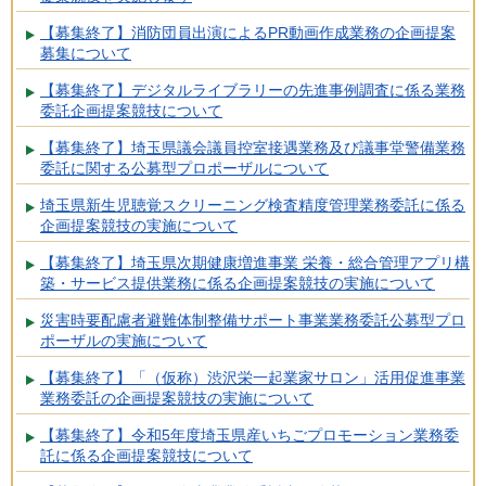
【募集終了】消防団員出演によるPR動画作成業務の企画提案
募集について
【募集終了】デジタルライブラリーの先進事例調査に係る業務
委託企画提案競技について
【募集終了】埼玉県議会議員控室接遇業務及び議事堂警備業務
委託に関する公募型プロポーザルについて
埼玉県新生児聴覚スクリーニング検査精度管理業務委託に係る
企画提案競技の実施について
【募集終了】埼玉県次期健康増進事業 栄養・総合管理アプリ構
築・サービス提供業務に係る企画提案競技の実施について
災害時要配慮者避難体制整備サポート事業業務委託公募型プロ
ポーザルの実施について
【募集終了】「（仮称）渋沢栄一起業家サロン」活用促進事業
業務委託の企画提案競技の実施について
【募集終了】令和5年度埼玉県産いちごプロモーション業務委
託に係る企画提案競技について