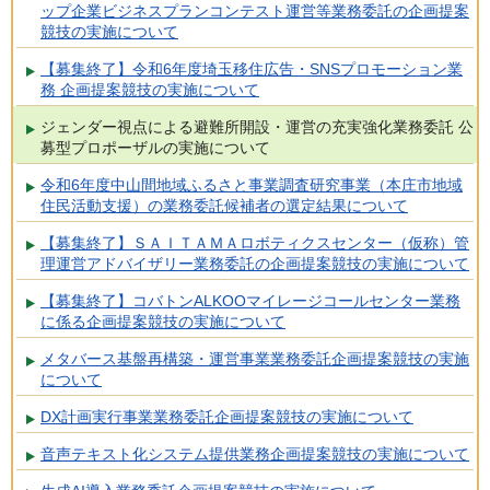
ップ企業ビジネスプランコンテスト運営等業務委託の企画提案
競技の実施について
【募集終了】令和6年度埼玉移住広告・SNSプロモーション業
務 企画提案競技の実施について
ジェンダー視点による避難所開設・運営の充実強化業務委託 公
募型プロポーザルの実施について
令和6年度中山間地域ふるさと事業調査研究事業（本庄市地域
住民活動支援）の業務委託候補者の選定結果について
【募集終了】ＳＡＩＴＡＭＡロボティクスセンター（仮称）管
理運営アドバイザリー業務委託の企画提案競技の実施について
【募集終了】コバトンALKOOマイレージコールセンター業務
に係る企画提案競技の実施について
メタバース基盤再構築・運営事業業務委託企画提案競技の実施
について
DX計画実行事業業務委託企画提案競技の実施について
音声テキスト化システム提供業務企画提案競技の実施について