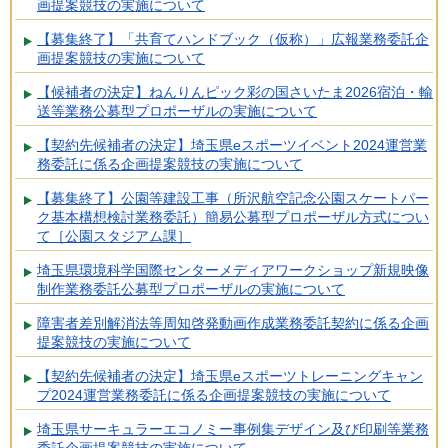
画提案競技の実施について
【募集終了】「共育てハンドブック（仮称）」広報業務委託企
画提案競技の実施について
【候補者の決定】ねんりんピック彩の国さいたま2026宿泊・輸
送等業務公募型プロポーザルの実施について
【契約先候補者の決定】埼玉県eスポーツイベント2024運営業
務委託に係る企画提案競技の実施について
【募集終了】公園等建設工事（所沢航空記念公園スケートパー
ク基本構想検討業務委託）簡易公募型プロポーザル方式につい
て［公園スタジアム課］
埼玉県環境科学国際センターメディアワークショップ新規映像
制作業務委託公募型プロポーザルの実施について
障害者差別解消法等周知啓発動画作成業務委託契約に係る企画
提案競技の実施について
【契約先候補者の決定】埼玉県eスポーツトレーニングキャン
プ2024運営業務委託に係る企画提案競技の実施について
埼玉県サーキュラーエコノミー事例集デザイン及び印刷等業務