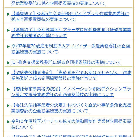
発信業務委託に係る企画提案競技の実施について
【募集終了】令和5年度埼玉移住ガイドブック作成業務委託に
係る企画提案競技の実施について
【募集終了】令和６年度ケアラー支援関係機関向け研修事業業
務委託候補者の公募について
令和7年度70歳雇用制度導入アドバイザー派遣業務委託の企画
提案競技の実施について
ICT推進支援業務委託に係る企画提案競技の実施について
【契約先候補者決定】「高齢者を守るお助けかわらばん」作成
業務委託に係る企画提案競技の実施について
【委託候補事業者の決定】イノベーション創出アクションプラ
ン策定支援等業務委託の企画提案競技の実施について
【委託先候補事業者の決定】ものづくり企業の事業多角化支援
業務委託の企画提案競技の実施について
令和５年度埼玉バーチャル観光大使動画制作等業務企画提案競
技について