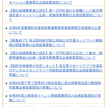
モーション業務委託企画提案競技について
【委託候補事業者の決定】新一万円札発行を契機とした観光周
遊促進キャンペーン企画・実施等業務委託企画提案競技につい
て
令和6年度重層的支援体制整備事業研修業務委託候補者の公募
について
【募集終了】埼玉県持続可能な地域公共交通ネットワーク構築
検討調査業務の企画提案募集について
【委託候補事業者の決定】新一万円札発行を記念した観光・物
産関連商品の企画・促進等業務委託企画提案競技について
【契約先候補者が決定しました】埼玉県スポーツアプリ作成及
びデジタルスタンプラリー等観戦促進業務委託企画提案競技の
実施について
令和6年度子育て世帯向け移住促進に係る情報発信及び動画制
作業務企画提案競技の実施について
令和8年度人権啓発イベント開催業務委託の企画提案競技の実
施について