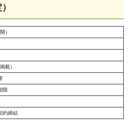
定）
公開）
に掲載）
限
期限
契約締結