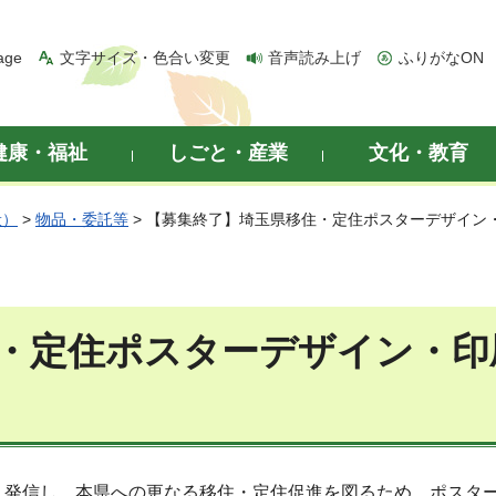
age
文字サイズ・色合い変更
音声読み上げ
ふりがなON
健康・福祉
しごと・産業
文化・教育
般）
>
物品・委託等
> 【募集終了】埼玉県移住・定住ポスターデザイン
・定住ポスターデザイン・印
く発信し、本県への更なる移住・定住促進を図るため、ポスタ