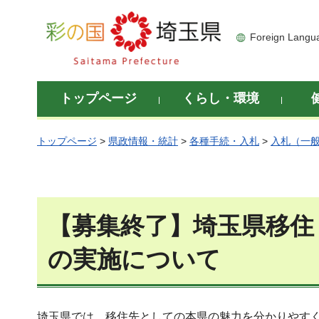
彩の国 埼玉県
Foreign Langu
トップページ
くらし・環境
トップページ
>
県政情報・統計
>
各種手続・入札
>
入札（一
【募集終了】埼玉県移住
の実施について
埼玉県では、移住先としての本県の魅力を分かりやす