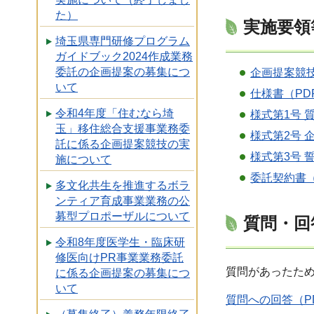
た）
実施要領
埼玉県専門研修プログラム
ガイドブック2024作成業務
委託の企画提案の募集につ
企画提案競技
いて
仕様書（PDF
令和4年度「住むなら埼
様式第1号 
玉」移住総合支援事業務委
様式第2号 
託に係る企画提案競技の実
様式第3号 
施について
委託契約書（
多文化共生を推進するボラ
ンティア育成事業業務の公
募型プロポーザルについて
質問・回
令和8年度医学生・臨床研
修医向けPR事業業務委託
質問があったた
に係る企画提案の募集につ
いて
質問への回答（PD