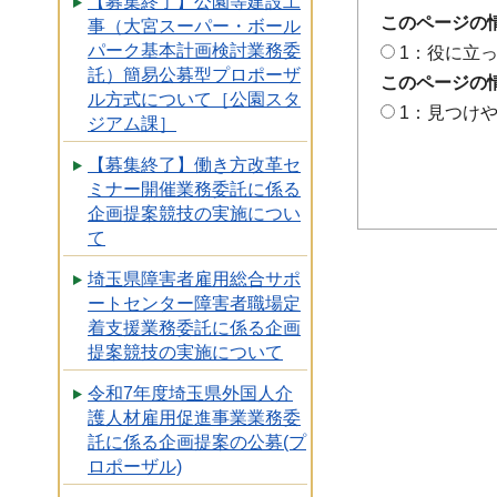
【募集終了】公園等建設工
このページの
事（大宮スーパー・ボール
パーク基本計画検討業務委
1：役に立
託）簡易公募型プロポーザ
このページの
ル方式について［公園スタ
1：見つけ
ジアム課］
【募集終了】働き方改革セ
ミナー開催業務委託に係る
企画提案競技の実施につい
て
埼玉県障害者雇用総合サポ
ートセンター障害者職場定
着支援業務委託に係る企画
提案競技の実施について
令和7年度埼玉県外国人介
護人材雇用促進事業業務委
託に係る企画提案の公募(プ
ロポーザル)