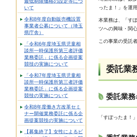
最低制限価格の設定等につ
ったま！」を運
いて
令和8年度自動販売機設置
本業務は、「す
事業者公募について（埼玉
ツへの興味・関
県庁舎）
この事業の受託
「令和6年度埼玉県児童相
談所一時保護所第三者評価
業務委託」に係る企画提案
競技の実施について
委託業
「令和7年度埼玉県児童相
談所一時保護所第三者評価
業務委託」に係る企画提案
委託業務
競技の実施について
令和8年度働き方改革セミ
ナー開催業務委託に係る企
「すぽったま！
画提案競技の実施について
【募集終了】女性によるビ