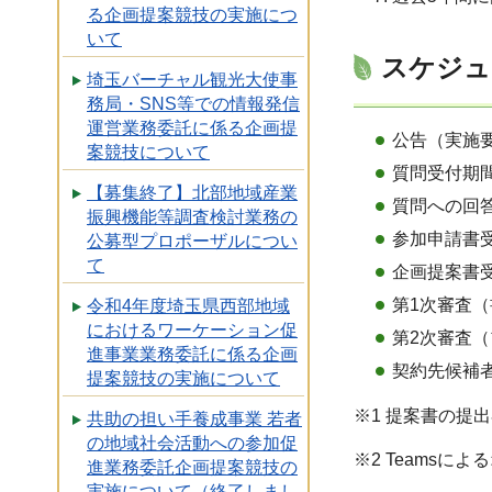
る企画提案競技の実施につ
いて
スケジュ
埼玉バーチャル観光大使事
務局・SNS等での情報発信
運営業務委託に係る企画提
公告（実施要
案競技について
質問受付期間
【募集終了】北部地域産業
質問への回答
振興機能等調査検討業務の
参加申請書受
公募型プロポーザルについ
て
企画提案書受
第1次審査（
令和4年度埼玉県西部地域
におけるワーケーション促
第2次審査（
進事業業務委託に係る企画
契約先候補
提案競技の実施について
※1 提案書の提
共助の担い手養成事業 若者
の地域社会活動への参加促
※2 Teamsに
進業務委託企画提案競技の
実施について（終了しまし