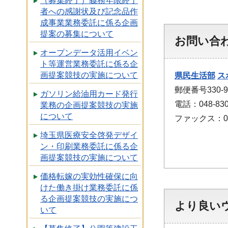
（募集終了）義務年限終了
者への感謝状及び記念品作
成事業業務委託に係る企画
提案の募集について
お問い合
オープンデータ活用イベン
ト等運営業務委託に係る企
画提案競技の実施について
県民生活部
ス
郵便番号330
ガソリン給油用カード発行
電話：048-830
業務の企画提案競技の実施
について
ファックス：048
埼玉県医療安全啓発デザイ
ン・印刷業務委託に係る企
画提案競技の実施について
価格転嫁の実効性確保に向
けた働き掛け業務委託に係
る企画提案競技の実施につ
より良い
いて