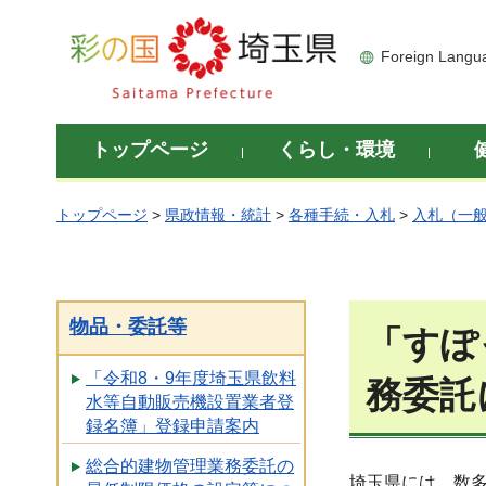
彩の国 埼玉県
Foreign Langu
トップページ
くらし・環境
トップページ
>
県政情報・統計
>
各種手続・入札
>
入札（一
物品・委託等
「すぽ
「令和8・9年度埼玉県飲料
務委託
水等自動販売機設置業者登
録名簿」登録申請案内
総合的建物管理業務委託の
埼玉県には、数