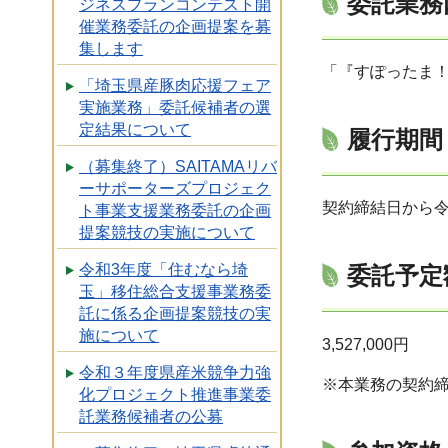
委託業務
ジネスプランコンテスト開
催業務委託の企画提案を募
集します
「『すぽったま
「埼玉県産豚肉応援フェア
実施業務」委託候補者の選
定結果について
履行期間
（募集終了）SAITAMAリバ
ーサポーターズプロジェク
契約締結日から令
ト事業支援業務委託の企画
提案競技の実施について
令和3年度「住むなら埼
委託予定
玉」移住総合支援事業務委
託に係る企画提案競技の実
施について
3,527,000円
令和３年度県産米競争力強
※本業務の契約
化プロジェクト推進事業委
託業務候補者の公募