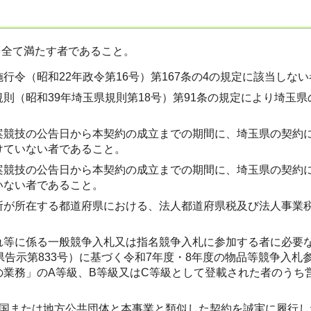
を全て満たす者であること。
行令（昭和22年政令第16号）第167条の4の規定に該当しな
規則（昭和39年埼玉県規則第18号）第91条の規定により埼玉
案競技の公告日から本契約の成立までの期間に、埼玉県の契約
けていない者であること。
案競技の公告日から本契約の成立までの期間に、埼玉県の契約
いない者であること。
所が所在する都道府県における、法人都道府県税及び法人事業
れ等に係る一般競争入札又は指名競争入札に参加する者に必要な
玉県告示第833号）に基づく令和7年度・8年度の物品等競争入
の業務」のA等級、B等級又はC等級として登載された者のうち
に国または地方公共団体と本事業と類似した契約を誠実に履行