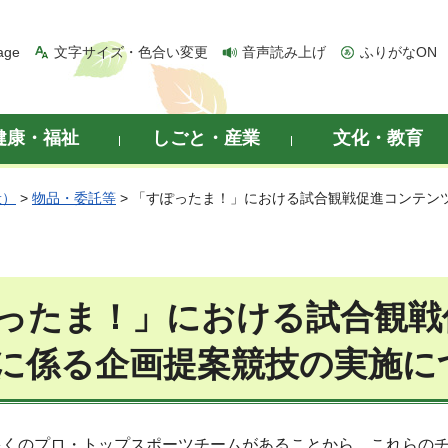
age
文字サイズ・色合い変更
音声読み上げ
ふりがなON
健康・福祉
しごと・産業
文化・教育
般）
>
物品・委託等
> 「すぽったま！」における試合観戦促進コンテン
ったま！」における試合観戦
に係る企画提案競技の実施に
多くのプロ・トップスポーツチームがあることから、これらのチ