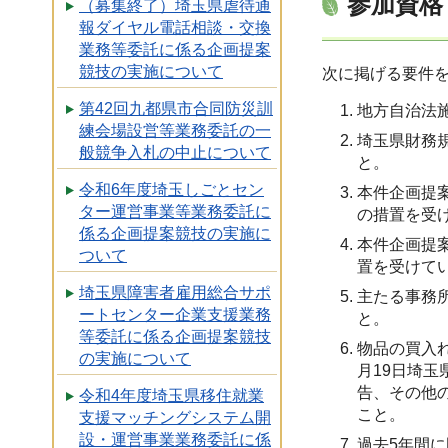
参加資格
（募集終了）埼玉県虐待通
報ダイヤル電話相談・交換
業務等委託に係る企画提案
競技の実施について
次に掲げる要件
第42回九都県市合同防災訓
地方自治法施
練会場設営等業務委託の一
埼玉県財務
般競争入札の中止について
と。
令和6年度埼玉しごとセン
本件企画提
ター運営事業等業務委託に
の措置を受
係る企画提案競技の実施に
本件企画提
ついて
置を受けて
埼玉県障害者雇用総合サポ
主たる事務
ートセンター企業支援業務
と。
等委託に係る企画提案競技
物品の買入
の実施について
月19日埼
告、その他
令和4年度埼玉県移住就業
こと。
支援マッチングシステム開
設・運営事業業務委託に係
過去5年間