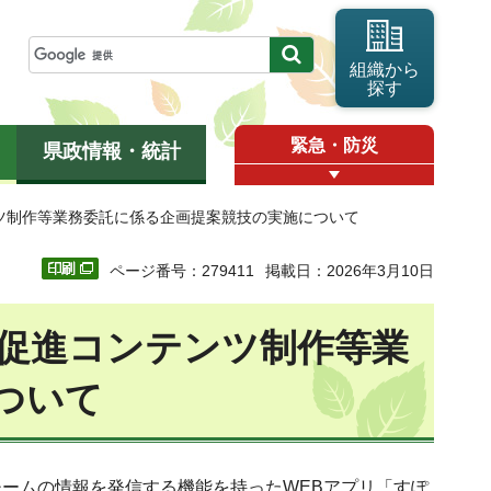
組織から
探す
緊急・防災
県政情報・統計
ツ制作等業務委託に係る企画提案競技の実施について
ページ番号：279411
掲載日：2026年3月10日
促進コンテンツ制作等業
ついて
ームの情報を発信する機能を持ったWEBアプリ「すぽ