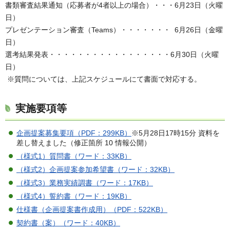
書類審査結果通知（応募者が4者以上の場合）・・・6月23日（火曜
日）
プレゼンテーション審査（Teams）・・・・・・・ 6月26日（金曜
日）
選考結果発表・・・・・・・・・・・・・・・・・6月30日（火曜
日）
※質問については、上記スケジュールにて書面で対応する。
実施要項等
企画提案募集要項（PDF：299KB）
※5月28日17時15分 資料を
差し替えました（修正箇所 10 情報公開）
（様式1）質問書（ワード：33KB）
（様式2）企画提案参加希望書（ワード：32KB）
（様式3）業務実績調書（ワード：17KB）
（様式4）誓約書（ワード：19KB）
仕様書（企画提案書作成用）（PDF：522KB）
契約書（案）（ワード：40KB）