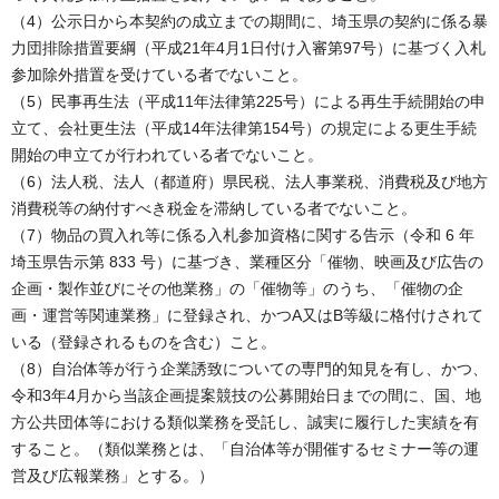
（4）公示日から本契約の成立までの期間に、埼玉県の契約に係る暴
力団排除措置要綱（平成21年4月1日付け入審第97号）に基づく入札
参加除外措置を受けている者でないこと。
（5）民事再生法（平成11年法律第225号）による再生手続開始の申
立て、会社更生法（平成14年法律第154号）の規定による更生手続
開始の申立てが行われている者でないこと。
（6）法人税、法人（都道府）県民税、法人事業税、消費税及び地方
消費税等の納付すべき税金を滞納している者でないこと。
（7）物品の買入れ等に係る入札参加資格に関する告示（令和 6 年
埼玉県告示第 833 号）に基づき、業種区分「催物、映画及び広告の
企画・製作並びにその他業務」の「催物等」のうち、「催物の企
画・運営等関連業務」に登録され、かつA又はB等級に格付けされて
いる（登録されるものを含む）こと。
（8）自治体等が行う企業誘致についての専門的知見を有し、かつ、
令和3年4月から当該企画提案競技の公募開始日までの間に、国、地
方公共団体等における類似業務を受託し、誠実に履行した実績を有
すること。（類似業務とは、「自治体等が開催するセミナー等の運
営及び広報業務」とする。）