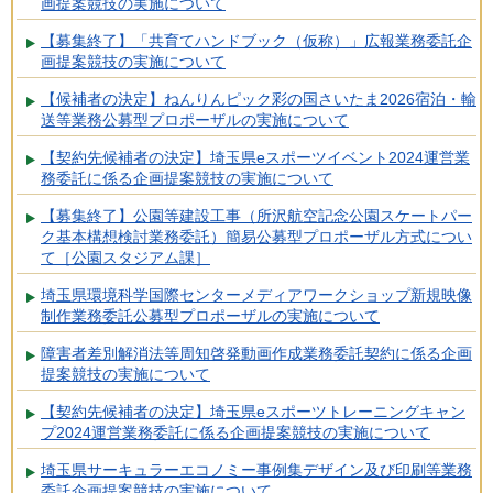
画提案競技の実施について
【募集終了】「共育てハンドブック（仮称）」広報業務委託企
画提案競技の実施について
【候補者の決定】ねんりんピック彩の国さいたま2026宿泊・輸
送等業務公募型プロポーザルの実施について
【契約先候補者の決定】埼玉県eスポーツイベント2024運営業
務委託に係る企画提案競技の実施について
【募集終了】公園等建設工事（所沢航空記念公園スケートパー
ク基本構想検討業務委託）簡易公募型プロポーザル方式につい
て［公園スタジアム課］
埼玉県環境科学国際センターメディアワークショップ新規映像
制作業務委託公募型プロポーザルの実施について
障害者差別解消法等周知啓発動画作成業務委託契約に係る企画
提案競技の実施について
【契約先候補者の決定】埼玉県eスポーツトレーニングキャン
プ2024運営業務委託に係る企画提案競技の実施について
埼玉県サーキュラーエコノミー事例集デザイン及び印刷等業務
委託企画提案競技の実施について