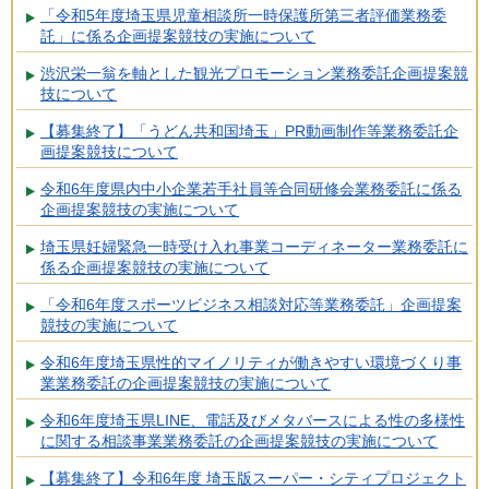
「令和5年度埼玉県児童相談所一時保護所第三者評価業務委
託」に係る企画提案競技の実施について
渋沢栄一翁を軸とした観光プロモーション業務委託企画提案競
技について
【募集終了】「うどん共和国埼玉」PR動画制作等業務委託企
画提案競技について
令和6年度県内中小企業若手社員等合同研修会業務委託に係る
企画提案競技の実施について
埼玉県妊婦緊急一時受け入れ事業コーディネーター業務委託に
係る企画提案競技の実施について
「令和6年度スポーツビジネス相談対応等業務委託」企画提案
競技の実施について
令和6年度埼玉県性的マイノリティが働きやすい環境づくり事
業業務委託の企画提案競技の実施について
令和6年度埼玉県LINE、電話及びメタバースによる性の多様性
に関する相談事業業務委託の企画提案競技の実施について
【募集終了】令和6年度 埼玉版スーパー・シティプロジェクト