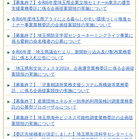
【募集終了】令和6年度埼玉県企業立地セミナーin東京の運営
支援業務委託に係る企画提案競技の実施について
令和6年度埼玉県アライによる暮らしやすい環境づくり推進セ
ミナー事業業務委託の企画提案競技の実施について
【募集終了】埼玉県防災学習センターネーミングライツ事業に
係る愛称の命名権者の公募について
令和6年度「埼玉県議会だより」新聞折り込み及び配布業務委
託に係る入札公告について
「埼玉県和文化フェスタ2024」企画運営業務委託に係る企画提
案競技の実施について
【募集終了】「児童相談所業務支援システム再構築等業務委
託」に係る企画提案競技の実施について
【募集終了】産業団地エネルギー効率的利用策検討調査業務委
託の公募型プロポーザルについて
【募集終了】埼玉県海外ビジネス可能性調査業務委託の企画提
案競技の実施について
【委託先候補者が決定しました】埼玉県生活科学センターくら