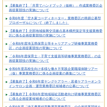
【募集終了】「共育てハンドブック（仮称）」作成業務委託企
画提案競技の実施について
令和6年度「空き家コーディネーター」業務委託の簡易公募型
プロポーザルについて（終了しました）
【募集終了】北部地域振興交流拠点基本構想策定等支援業務委
託に係る企画提案競技の実施について
「令和6年度埼玉県保育士等キャリアアップ研修事業業務委
託」の企画提案競技の実施について
「令和6年度保育士・子育て支援員等研修事業業務委託」の企
画提案競技の実施について
令和6年度高校生向け多様な働き方実践企業職場体験ツアー
（仮）事業業務委託に係る企画提案の募集について
【募集終了】令和6年度ヤングケアラー・若者ケアラーオンラ
インサロン企画・運営業務委託候補者の公募について
【募集終了】令和6年度地域福祉活動者向け研修事業業務委託
に係る企画提案候補者の公募について
令和6年度「埼玉農業経営塾運営業務委託」の企画提案競技を