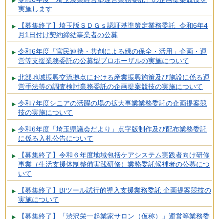
実施します
【募集終了】埼玉版ＳＤＧｓ認証基準策定業務委託 令和6年4
月1日付け契約締結事業者の公募
令和6年度「官民連携・共創による緑の保全・活用」企画・運
営等支援業務委託の公募型プロポーザルの実施について
北部地域振興交流拠点における産業振興施策及び施設に係る運
営手法等の調査検討業務委託の企画提案競技の実施について
令和7年度シニアの活躍の場の拡大事業業務委託の企画提案競
技の実施について
令和6年度「埼玉県議会だより」点字版制作及び配布業務委託
に係る入札公告について
【募集終了】令和６年度地域包括ケアシステム実践者向け研修
事業（生活支援体制整備実践研修）業務委託候補者の公募につ
いて
【募集終了】BIツール試行的導入支援業務委託 企画提案競技の
実施について
【募集終了】「渋沢栄一起業家サロン（仮称）」運営等業務委