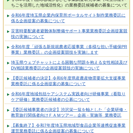
ちごを活用した地域活性化）の業務委託候補者の募集について
令和6年度埼玉県企業内保育所ポータルサイト制作業務委託に
係る企画提案の募集について
災害時要配慮者避難体制整備サポート事業業務委託企画提案競
技の実施について
令和6年度「頑張る新規就農者応援事業（多様な担い手確保PR
事業）業務委託」の企画提案競技を実施します
埼玉県ウェブチャットによる困難な問題を抱える女性相談及び
DV相談業務委託の企画提案競技の実施について
【委託候補者の決定】令和6年度県産農産物需要拡大支援事業
業務委託に係る企画提案の募集について
令和6年度地域包括ケアシステム実践者向け研修事業（看取り
ケア研修）業務委託候補者の公募について
【委託候補事業者の決定】渋沢栄一翁を軸とした「企業研修・
教育旅行関係者向けＦＡＭツアー」企画・実施等 業務委託
【募集終了】令和7年度埼玉県地域型食品企業等連携促進事業
運営業務委託に係る企画提案の募集について