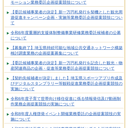
モーション業務委託企画提案競技について
【委託候補事業者の決定】新一万円札発行を契機とした観光周
遊促進キャンペーン企画・実施等業務委託企画提案競技につい
て
令和6年度重層的支援体制整備事業研修業務委託候補者の公募
について
【募集終了】埼玉県持続可能な地域公共交通ネットワーク構築
検討調査業務の企画提案募集について
【委託候補事業者の決定】新一万円札発行を記念した観光・物
産関連商品の企画・促進等業務委託企画提案競技について
【契約先候補者が決定しました】埼玉県スポーツアプリ作成及
びデジタルスタンプラリー等観戦促進業務委託企画提案競技の
実施について
令和6年度子育て世帯向け移住促進に係る情報発信及び動画制
作業務企画提案競技の実施について
令和8年度人権啓発イベント開催業務委託の企画提案競技の実
施について