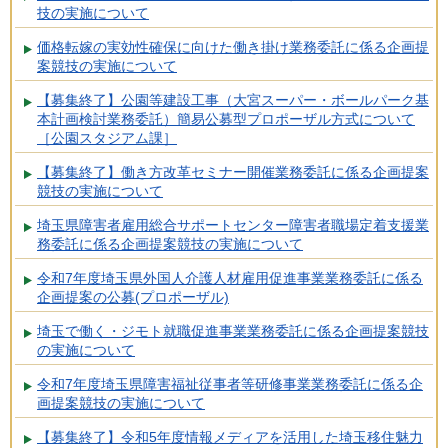
技の実施について
価格転嫁の実効性確保に向けた働き掛け業務委託に係る企画提
案競技の実施について
【募集終了】公園等建設工事（大宮スーパー・ボールパーク基
本計画検討業務委託）簡易公募型プロポーザル方式について
［公園スタジアム課］
【募集終了】働き方改革セミナー開催業務委託に係る企画提案
競技の実施について
埼玉県障害者雇用総合サポートセンター障害者職場定着支援業
務委託に係る企画提案競技の実施について
令和7年度埼玉県外国人介護人材雇用促進事業業務委託に係る
企画提案の公募(プロポーザル)
埼玉で働く・ジモト就職促進事業業務委託に係る企画提案競技
の実施について
令和7年度埼玉県障害福祉従事者等研修事業業務委託に係る企
画提案競技の実施について
【募集終了】令和5年度情報メディアを活用した埼玉移住魅力