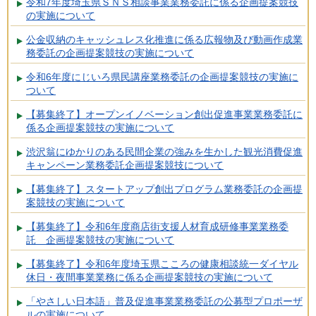
令和7年度埼玉県ＳＮＳ相談事業業務委託に係る企画提案競技
の実施について
公金収納のキャッシュレス化推進に係る広報物及び動画作成業
務委託の企画提案競技の実施について
令和6年度にじいろ県民講座業務委託の企画提案競技の実施に
ついて
【募集終了】オープンイノベーション創出促進事業業務委託に
係る企画提案競技の実施について
渋沢翁にゆかりのある民間企業の強みを生かした観光消費促進
キャンペーン業務委託企画提案競技について
【募集終了】スタートアップ創出プログラム業務委託の企画提
案競技の実施について
【募集終了】令和6年度商店街支援人材育成研修事業業務委
託 企画提案競技の実施について
【募集終了】令和6年度埼玉県こころの健康相談統一ダイヤル
休日・夜間事業業務に係る企画提案競技の実施について
「やさしい日本語」普及促進事業業務委託の公募型プロポーザ
ルの実施について