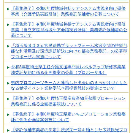
【募集終了】令和6年度地域包括ケアシステム実践者向け研修
事業（介護予防実践研修）業務委託候補者の公募について
【募集終了】令和6年度地域包括ケアシステム実践者向け研修
事業（自立支援型地域ケア会議実践研修）業務委託候補者の公
募について
「埼玉版ＳＤＧｓ官民連携プラットフォーム水辺空間の持続可
能な利活用及び環境課題解決に向けた部会業務委託」の公募型
プロポーザル実施について
令和8年度埼玉県主任介護支援専門員レベルアップ研修事業業
務委託契約に係る企画提案の公募（プロポーザル）
県内プロスポーツチームと連携した出会いのきっかけづくりと
なる婚活イベント業務委託企画提案競技の実施について
【募集終了】令和6年度埼玉県産農産物首都圏プロモーション
業務委託に係る企画提案競技について
【募集終了】令和6年度埼玉県産いちごプロモーション業務委
託に係る企画提案競技について
【委託候補事業者の決定】渋沢栄一翁を軸とした広域観光プロ