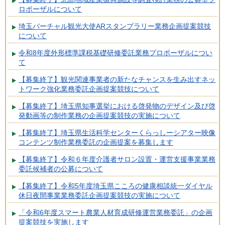
ロポーザルについて
埼玉バーチャル観光大使ARスタンプラリー業務企画提案競技
について
令和8年度外形標準課税基礎研修委託業務プロポーザルについ
て
【募集終了】観光関連事業者の新たなチャンスを生み出すネッ
トワーク強化業務委託企画提案競技について
【募集終了】埼玉県知事選挙における啓発物のデザイン及び啓
発動画等の制作業務の企画提案競技の実施について
【募集終了】埼玉県生活科学センターくらっしーシアター映像
コンテンツ制作業務委託の企画提案を募集します
【募集終了】令和６年度介護者サロン設置・運営支援事業業務
委託候補者の公募について
【募集終了】令和5年度埼玉県こころの健康相談統一ダイヤル
休日夜間事業業務委託企画提案競技の実施について
「令和6年度スマート農業人材育成研修運営業務委託」の企画
提案競技を実施します