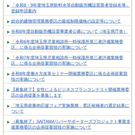
「令和8・9年度埼玉県飲料水等自動販売機設置業者登録名簿」
登録申請案内
総合的建物管理業務委託の最低制限価格の設定等について
令和8年度自動販売機設置事業者公募について（埼玉県庁舎）
「令和6年度埼玉県児童相談所一時保護所第三者評価業務委
託」に係る企画提案競技の実施について
「令和7年度埼玉県児童相談所一時保護所第三者評価業務委
託」に係る企画提案競技の実施について
令和8年度働き方改革セミナー開催業務委託に係る企画提案競
技の実施について
【募集終了】女性によるビジネスプランコンテスト開催業務委
託の企画提案を募集します
「埼玉県産豚肉応援フェア実施業務」委託候補者の選定結果に
ついて
（募集終了）SAITAMAリバーサポーターズプロジェクト事業支
援業務委託の企画提案競技の実施について