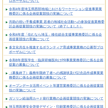
ロポーザルについて
令和4年度埼玉県西部地域におけるワーケーション促進事業業
務委託に係る企画提案競技の実施について
共助の担い手養成事業 若者の地域社会活動への参加促進業務委
託企画提案競技の実施について（終了しました）
令和4年度「住むなら埼玉」移住総合支援事業務委託に係る企
画提案競技の実施について
多文化共生を推進するボランティア育成事業業務の公募型プロ
ポーザルについて
令和8年度医学生・臨床研修医向けPR事業業務委託に係る企画
提案の募集について
（募集終了）義務年限終了者への感謝状及び記念品作成事業業
務委託に係る企画提案の募集について
オープンデータ活用イベント等運営業務委託に係る企画提案競
技の実施について
ガソリン給油用カード発行業務の企画提案競技の実施について
埼玉県医療安全啓発デザイン・印刷業務委託に係る企画提案競