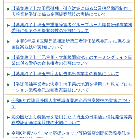
【募集終了】埼玉県孤独・孤立対策に係る普及啓発動画制作・
広報業務委託に係る企画提案競技の実施について
【募集終了】埼玉県重度障害者グループホーム職員研修事業務
委託に係る企画提案競技の実施について
「令和6年度埼玉県児童相談所第三者評価業務委託」に係る企
画提案競技の実施について
【募集終了】「元荒川・大相模調節池」のネーミングライツ事
業に係る愛称の命名権者の公募について
【募集終了】埼玉県庁舎広告掲出事業者の募集について
【委託候補事業者の決定】埼玉県の地酒を活用した観光プロモ
ーション業務委託企画提案競技について
令和6年度訪日外国人実態調査業務企画提案競技の実施につい
て
彩の国だより特集号を活用した「埼玉の日本酒」情報発信等業
務委託企画提案競技の実施について
令和6年度パパ・ママ応援ショップ等協賛店舗開拓業務委託企