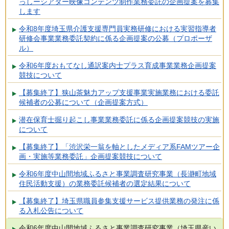
っしーシアター映像コンテンツ制作業務委託の企画提案を募集
します
令和8年度埼玉県介護支援専門員実務研修における実習指導者
研修会事業業務委託契約に係る企画提案の公募（プロポーザ
ル）
令和6年度おもてなし通訳案内士プラス育成事業業務企画提案
競技について
【募集終了】狭山茶魅力アップ支援事業実施業務における委託
候補者の公募について（企画提案方式）
潜在保育士掘り起こし事業業務委託に係る企画提案競技の実施
について
【募集終了】「渋沢栄一翁を軸としたメディア系FAMツアー企
画・実施等業務委託」企画提案競技について
令和6年度中山間地域ふるさと事業調査研究事業（長瀞町地域
住民活動支援）の業務委託候補者の選定結果について
【募集終了】埼玉県職員参集支援サービス提供業務の発注に係
る入札公告について
令和6年度中山間地域ふるさと事業調査研究事業（埼玉県産い