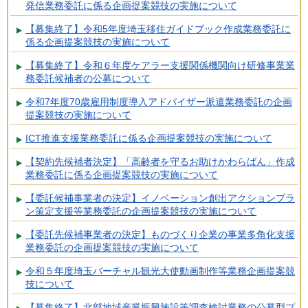
発信業務委託に係る企画提案競技の実施について
【募集終了】令和5年度埼玉移住ガイドブック作成業務委託に
係る企画提案競技の実施について
【募集終了】令和６年度ケアラー支援関係機関向け研修事業業
務委託候補者の公募について
令和7年度70歳雇用制度導入アドバイザー派遣業務委託の企画
提案競技の実施について
ICT推進支援業務委託に係る企画提案競技の実施について
【契約先候補者決定】「高齢者を守るお助けかわらばん」作成
業務委託に係る企画提案競技の実施について
【委託候補事業者の決定】イノベーション創出アクションプラ
ン策定支援等業務委託の企画提案競技の実施について
【委託先候補事業者の決定】ものづくり企業の事業多角化支援
業務委託の企画提案競技の実施について
令和５年度埼玉バーチャル観光大使動画制作等業務企画提案競
技について
【募集終了】北部地域産業振興施設等調査検討業務の公募型プ