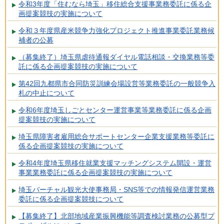
令和3年度「住むなら埼玉」移住総合支援事業務委託に係る企
画提案競技の実施について
令和３年度県産米競争力強化プロジェクト推進事業委託業務候
補者の公募
（募集終了）埼玉県虐待通報ダイヤル電話相談・交換業務等委
託に係る企画提案競技の実施について
第42回九都県市合同防災訓練会場設営等業務委託の一般競争入
札の中止について
令和6年度埼玉しごとセンター運営事業等業務委託に係る企画
提案競技の実施について
埼玉県障害者雇用総合サポートセンター企業支援業務等委託に
係る企画提案競技の実施について
令和4年度埼玉県移住就業支援マッチングシステム開設・運営
事業業務委託に係る企画提案競技の実施について
埼玉バーチャル観光大使事務局・SNS等での情報発信運営業務
委託に係る企画提案競技について
【募集終了】北部地域産業振興機能等調査検討業務の公募型プ