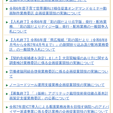
令和6年度子育て世帯層向け移住促進オンデマンドセミナー動
画制作業務委託 企画提案競技の実施について
【入札終了】令和6年度「彩の国だより点字版」発行・配布業
務、「彩の国だよりデイジー版」発行・配布業務の一般競争入
札について
【入札終了】令和6年度「県広報紙『彩の国だより（令和6年8
月号から令和7年4月号まで）』の新聞折り込み及び配布業務委
託」の一般競争入札について
【契約先候補者を決定しました】大宮双輪場のあり方に関する
調査検討業務委託に係る企画提案競技の実施について
労働者協同組合啓発業務委託に係る企画提案競技の実施につい
て
ノーコードツール運用支援業務企画提案競技の実施について
【募集終了】「（仮称）アグリテック栽培技術発信拠点基本計
画策定支援業務委託」の公募について
令和7年度ICT導入による看護業務改善を目指す病院へのアドバ
イザー派遣事業に係る委託業務の企画提案競技の実施について