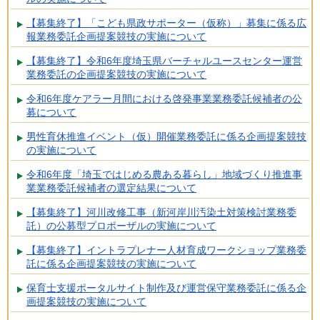
【募集終了】「こども県政サポーター（仮称）」募集に係る広
報業務委託企画提案競技の実施について
【募集終了】令和6年度埼玉県バーチャルユースセンター運営
業務委託の企画提案競技の実施について
令和6年度ケアラー月間における啓発事業業務委託候補者の公
募について
男性育休推進イベント（仮）開催業務委託に係る企画提案競技
の実施について
令和6年度「埼玉ではじめる農ある暮らし」地域づくり推進事
業業務委託候補者の選定結果について
【募集終了】河川改修工事（新河岸川汚染土対策検討業務委
託）の公募型プロポーザルの実施について
【募集終了】イントラプレナー人材育成ワークショップ業務委
託に係る企画提案競技の実施について
保育士支援ポータルサイト制作及び運営保守業務委託に係る企
画提案競技の実施について