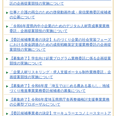
託の企画提案競技の実施について
仕事と介護の両立のための啓発動画作成・発信業務委託候補者
の公募について
「令和6年度県内中小企業のためのデジタル人材育成事業業務
委託」企画提案競技の実施について
【委託候補事業者の決定】ものづくり企業の社会実装フェーズ
における資金調達のための成長戦略策定支援業務委託の企画提
案競技の実施について
【募集終了】学生向け起業プログラム業務委託に係る企画提案
競技の実施について
「企業人材リスキリング・求人支援ポータル制作業務委託」企
画提案競技の実施について
【募集終了】令和6年度「埼玉ではじめる農ある暮らし」地域
づくり推進事業業務委託候補者の募集について
【募集終了】令和6年度埼玉県県庁舎再整備検討支援事業業務
の公募型プロポーザルについて
【委託候補事業者の決定】サーキュラーエコノミースタートア