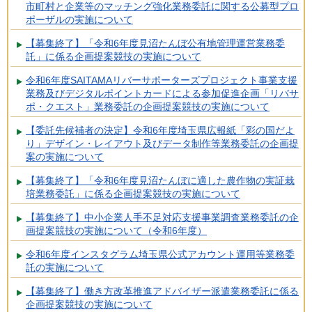
市町村と企業等のマッチング強化業務委託に関する公募型プロ
ポーザルの実施について
【募集終了】「令和6年度見沼たんぼ公有地管理運営業務委
託」に係る企画提案競技の実施について
令和6年度SAITAMAリバーサポーターズプロジェクト事業支援
業務及びデジタルポイントカードによる参加促進企画「リバサ
ポ・クエスト」業務委託の企画提案競技の実施について
【委託先候補者の決定】令和6年度埼玉県広報紙「彩の国だよ
り」デザイン・レイアウト及びデータ制作等業務委託の企画提
案の実施について
【募集終了】「令和6年度見沼たんぼに適した農作物の実証栽
培業務委託」に係る企画提案競技の実施について
【募集終了】中小企業人手不足対応支援事業調査業務委託の企
画提案競技の実施について（令和6年度）
令和6年度インスタグラム埼玉県公式アカウント運用等業務委
託の実施について
【募集終了】働き方改革推進アドバイザー派遣業務委託に係る
企画提案競技の実施について