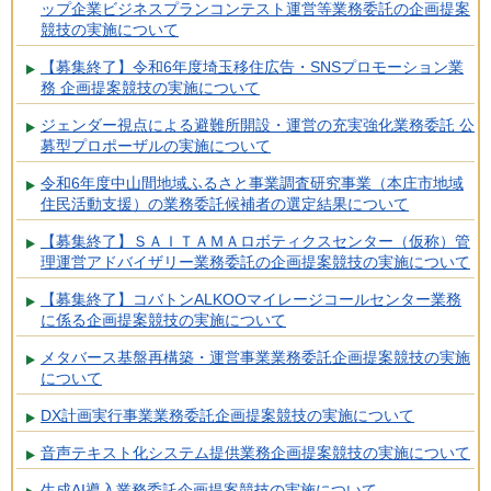
ップ企業ビジネスプランコンテスト運営等業務委託の企画提案
競技の実施について
【募集終了】令和6年度埼玉移住広告・SNSプロモーション業
務 企画提案競技の実施について
ジェンダー視点による避難所開設・運営の充実強化業務委託 公
募型プロポーザルの実施について
令和6年度中山間地域ふるさと事業調査研究事業（本庄市地域
住民活動支援）の業務委託候補者の選定結果について
【募集終了】ＳＡＩＴＡＭＡロボティクスセンター（仮称）管
理運営アドバイザリー業務委託の企画提案競技の実施について
【募集終了】コバトンALKOOマイレージコールセンター業務
に係る企画提案競技の実施について
メタバース基盤再構築・運営事業業務委託企画提案競技の実施
について
DX計画実行事業業務委託企画提案競技の実施について
音声テキスト化システム提供業務企画提案競技の実施について
生成AI導入業務委託企画提案競技の実施について