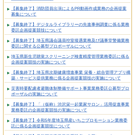
【募集終了】消防団員出演によるPR動画作成業務の企画提案
募集について
【募集終了】デジタルライブラリーの先進事例調査に係る業務
委託企画提案競技について
【募集終了】埼玉県議会議員控室接遇業務及び議事堂警備業務
委託に関する公募型プロポーザルについて
埼玉県新生児聴覚スクリーニング検査精度管理業務委託に係る
企画提案競技の実施について
【募集終了】埼玉県次期健康増進事業 栄養・総合管理アプリ構
築・サービス提供業務に係る企画提案競技の実施について
災害時要配慮者避難体制整備サポート事業業務委託公募型プロ
ポーザルの実施について
【募集終了】「（仮称）渋沢栄一起業家サロン」活用促進事業
業務委託の企画提案競技の実施について
【募集終了】令和5年度埼玉県産いちごプロモーション業務委
託に係る企画提案競技について