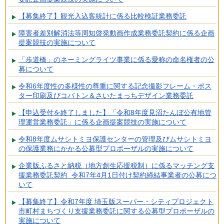
【募集終了】観光入込客統計に係る比較検証業務委託
障害者差別解消法等周知啓発動画作成業務委託契約に係る企画
提案競技の実施について
「歩道橋」のネーミングライツ事業に係る愛称の命名権者の公
募について
令和6年度性の多様性の尊重に関する記念撮影フレーム・ポス
ター印刷及びコバトン＆さいたまっちデザイン業務委託
【申込受付を終了しました】「令和8年度見沼たんぼ公有地管
理運営業務委託」に係る企画提案競技の実施について
令和8年度ムサシトミヨ保護センターの管理及びムサシトミヨ
の保護業務にかかる公募型プロポーザルの実施について
企業版ふるさと納税（地方創生応援税制）に係るマッチング支
援業務委託契約 令和7年4月1日付け契約締結事業者の公募につ
いて
【募集終了】令和7年度 埼玉版スーパー・シティプロジェクト
市町村まちづくり支援業務委託に関する公募型プロポーザルの
実施について