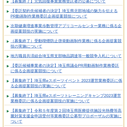
【募集終了】元気回復事業業務受託者の公募について
【委託契約先候補者の決定】埼玉県北部地域の魅力を伝える
PR動画制作業務委託企画提案競技について
次期健康増進事業歩数管理アプリコールセンター業務に係る企
画提案競技の実施について
（募集終了）受動喫煙防止啓発動画制作業務に係る企画提案競
技の実施について
地方職員共済組合埼玉県支部物品調達等一般競争入札について
【委託候補事業者の決定】埼玉県議会PR用動画制作業務委託
に係る企画提案競技について
【募集終了】埼玉県eスポーツイベント 2023運営業務委託に係
る企画提案競技の実施について
【募集終了】埼玉県eスポーツトレーニングキャンプ2023運営
業務委託に係る企画提案競技の実施について
【募集終了】令和５年度第２回埼玉県医療提供施設光熱費等高
騰対策支援金申請受付等業務委託公募型プロポーザルの実施に
ついて