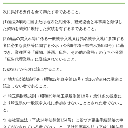
次に掲げる要件を全て満たす者であること。
(1)過去3年間に国または地方公共団体、観光協会と本事業と類似し
た契約を誠実に履行した実績を有する者であること。
(2)物品の買入れ等に係る一般競争入札又は指名競争入札に参加する
者に必要な資格等に関する公示（令和6年埼玉県告示第833号）に基
づき、業種区分「催物、映画、広告、その他の業務」のうち小分類
「広告代理業務」に登録されていること。
(3)次のアからオに該当すること。
ア 地方自治法施行令（昭和22年政令第16号）第167条の4の規定に
該当しない者であること。
イ 埼玉県財務規則（昭和39年埼玉県規則第18号）第91条の規定に
より埼玉県の一般競争入札に参加させないこととされた者でないこ
と。
ウ 会社更生法（平成14年法律第154号）に基づき更生手続開始の申
立てがなされている者でないこと、又は民事再生法（平成11年法律