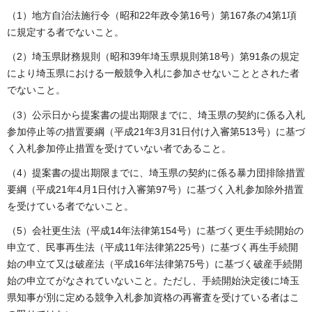
（1）地方自治法施行令（昭和22年政令第16号）第167条の4第1項
に規定する者でないこと。
（2）埼玉県財務規則（昭和39年埼玉県規則第18号）第91条の規定
により埼玉県における一般競争入札に参加させないこととされた者
でないこと。
（3）公示日から提案書の提出期限までに、埼玉県の契約に係る入札
参加停止等の措置要綱（平成21年3月31日付け入審第513号）に基づ
く入札参加停止措置を受けていない者であること。
（4）提案書の提出期限までに、埼玉県の契約に係る暴力団排除措置
要綱（平成21年4月1日付け入審第97号）に基づく入札参加除外措置
を受けている者でないこと。
（5）会社更生法（平成14年法律第154号）に基づく更生手続開始の
申立て、民事再生法（平成11年法律第225号）に基づく再生手続開
始の申立て又は破産法（平成16年法律第75号）に基づく破産手続開
始の申立てがなされていないこと。ただし、手続開始決定後に埼玉
県知事が別に定める競争入札参加資格の再審査を受けている者はこ