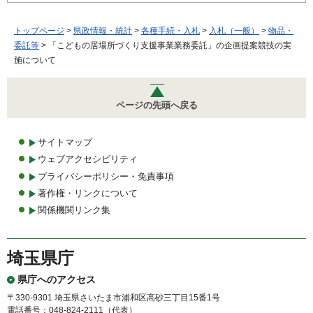
トップページ
>
県政情報・統計
>
各種手続・入札
>
入札（一般）
>
物品・
委託等
> 「こどもの居場所づくり支援事業業務委託」の企画提案競技の実
施について
ページの先頭へ戻る
サイトマップ
ウェブアクセシビリティ
プライバシーポリシー・免責事項
著作権・リンクについて
関係機関リンク集
埼玉県庁
県庁へのアクセス
〒330-9301 埼玉県さいたま市浦和区高砂三丁目15番1号
電話番号：048-824-2111（代表）