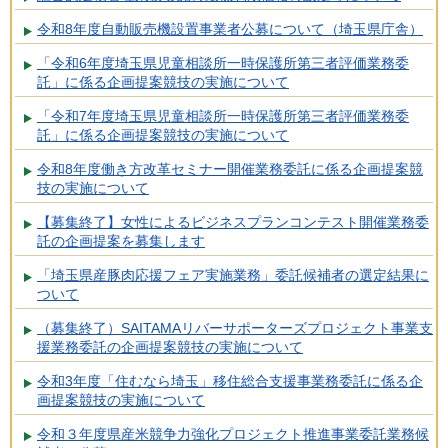
令和8年度自動販売機設置事業者公募について（埼玉県庁舎）
「令和6年度埼玉県児童相談所一時保護所第三者評価業務委
託」に係る企画提案競技の実施について
「令和7年度埼玉県児童相談所一時保護所第三者評価業務委
託」に係る企画提案競技の実施について
令和8年度働き方改革セミナー開催業務委託に係る企画提案競
技の実施について
【募集終了】女性によるビジネスプランコンテスト開催業務委
託の企画提案を募集します
「埼玉県産豚肉応援フェア実施業務」委託候補者の選定結果に
ついて
（募集終了）SAITAMAリバーサポーターズプロジェクト事業支
援業務委託の企画提案競技の実施について
令和3年度「住むなら埼玉」移住総合支援事業務委託に係る企
画提案競技の実施について
令和３年度県産米競争力強化プロジェクト推進事業委託業務候