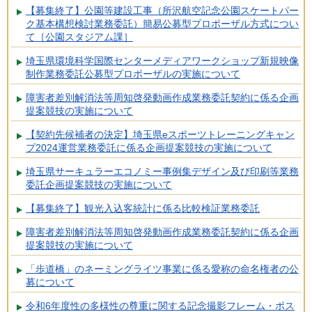
【募集終了】公園等建設工事（所沢航空記念公園スケートパー
ク基本構想検討業務委託）簡易公募型プロポーザル方式につい
て［公園スタジアム課］
埼玉県環境科学国際センターメディアワークショップ新規映像
制作業務委託公募型プロポーザルの実施について
障害者差別解消法等周知啓発動画作成業務委託契約に係る企画
提案競技の実施について
【契約先候補者の決定】埼玉県eスポーツトレーニングキャン
プ2024運営業務委託に係る企画提案競技の実施について
埼玉県サーキュラーエコノミー事例集デザイン及び印刷等業務
委託企画提案競技の実施について
【募集終了】観光入込客統計に係る比較検証業務委託
障害者差別解消法等周知啓発動画作成業務委託契約に係る企画
提案競技の実施について
「歩道橋」のネーミングライツ事業に係る愛称の命名権者の公
募について
令和6年度性の多様性の尊重に関する記念撮影フレーム・ポス