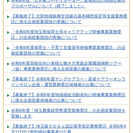
令和6年度「空き家コーディネーター」業務委託の簡易公募型
プロポーザルについて（終了しました）
【募集終了】北部地域振興交流拠点基本構想策定等支援業務委
託に係る企画提案競技の実施について
「令和6年度埼玉県保育士等キャリアアップ研修事業業務委
託」の企画提案競技の実施について
「令和6年度保育士・子育て支援員等研修事業業務委託」の企
画提案競技の実施について
令和6年度高校生向け多様な働き方実践企業職場体験ツアー
（仮）事業業務委託に係る企画提案の募集について
【募集終了】令和6年度ヤングケアラー・若者ケアラーオンラ
インサロン企画・運営業務委託候補者の公募について
【募集終了】令和6年度地域福祉活動者向け研修事業業務委託
に係る企画提案候補者の公募について
令和6年度「埼玉農業経営塾運営業務委託」の企画提案競技を
実施します
【募集終了】埼玉版ＳＤＧｓ認証基準策定業務委託 令和6年4
月1日付け契約締結事業者の公募