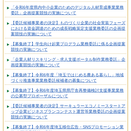
「令和6年度県内中小企業のためのデジタル人材育成事業業務
委託」企画提案競技の実施について
【委託候補事業者の決定】ものづくり企業の社会実装フェーズ
における資金調達のための成長戦略策定支援業務委託の企画提
案競技の実施について
【募集終了】学生向け起業プログラム業務委託に係る企画提案
競技の実施について
「企業人材リスキリング・求人支援ポータル制作業務委託」企
画提案競技の実施について
【募集終了】令和6年度「埼玉ではじめる農ある暮らし」地域
づくり推進事業業務委託候補者の募集について
【募集終了】令和6年度埼玉県県庁舎再整備検討支援事業業務
の公募型プロポーザルについて
【委託候補事業者の決定】サーキュラーエコノミースタートア
ップ企業ビジネスプランコンテスト運営等業務委託の企画提案
競技の実施について
【募集終了】令和6年度埼玉移住広告・SNSプロモーション業