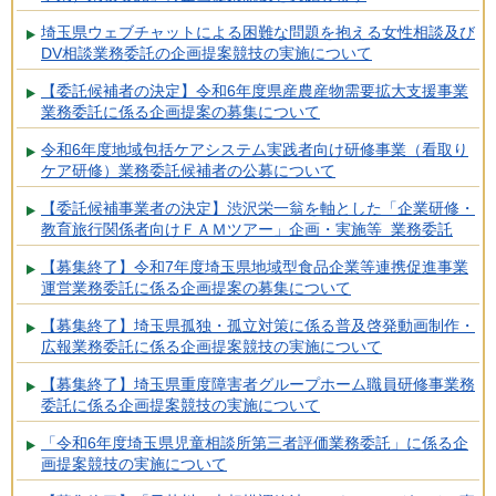
埼玉県ウェブチャットによる困難な問題を抱える女性相談及び
DV相談業務委託の企画提案競技の実施について
【委託候補者の決定】令和6年度県産農産物需要拡大支援事業
業務委託に係る企画提案の募集について
令和6年度地域包括ケアシステム実践者向け研修事業（看取り
ケア研修）業務委託候補者の公募について
【委託候補事業者の決定】渋沢栄一翁を軸とした「企業研修・
教育旅行関係者向けＦＡＭツアー」企画・実施等 業務委託
【募集終了】令和7年度埼玉県地域型食品企業等連携促進事業
運営業務委託に係る企画提案の募集について
【募集終了】埼玉県孤独・孤立対策に係る普及啓発動画制作・
広報業務委託に係る企画提案競技の実施について
【募集終了】埼玉県重度障害者グループホーム職員研修事業務
委託に係る企画提案競技の実施について
「令和6年度埼玉県児童相談所第三者評価業務委託」に係る企
画提案競技の実施について