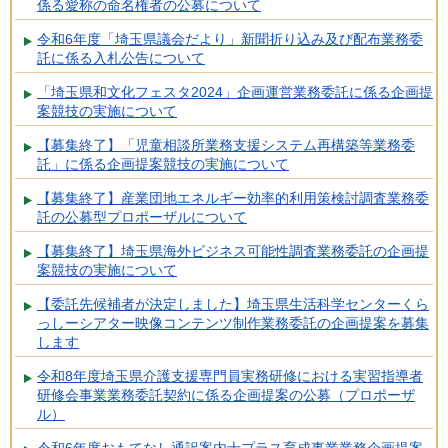
係る愛称の命名権者の公募について
令和6年度「埼玉県議会だより」新聞折り込み及び配布業務委
託に係る入札公告について
「埼玉県和文化フェスタ2024」企画運営業務委託に係る企画提
案競技の実施について
【募集終了】「児童相談所業務支援システム再構築等業務委
託」に係る企画提案競技の実施について
【募集終了】産業団地エネルギー効率的利用策検討調査業務委
託の公募型プロポーザルについて
【募集終了】埼玉県海外ビジネス可能性調査業務委託の企画提
案競技の実施について
【委託先候補者が決定しました】埼玉県生活科学センターくら
っしーシアター映像コンテンツ制作業務委託の企画提案を募集
します
令和8年度埼玉県介護支援専門員実務研修における実習指導者
研修会事業業務委託契約に係る企画提案の公募（プロポーザ
ル）