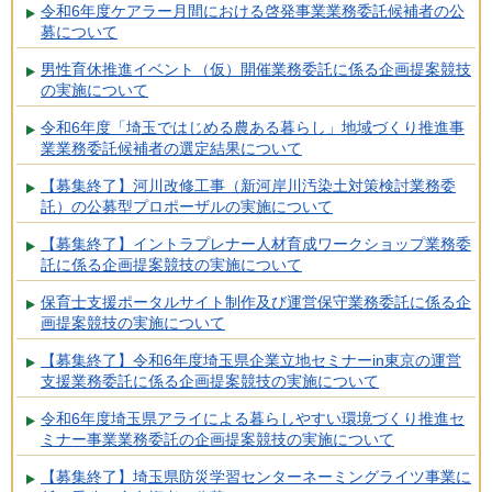
令和6年度ケアラー月間における啓発事業業務委託候補者の公
募について
男性育休推進イベント（仮）開催業務委託に係る企画提案競技
の実施について
令和6年度「埼玉ではじめる農ある暮らし」地域づくり推進事
業業務委託候補者の選定結果について
【募集終了】河川改修工事（新河岸川汚染土対策検討業務委
託）の公募型プロポーザルの実施について
【募集終了】イントラプレナー人材育成ワークショップ業務委
託に係る企画提案競技の実施について
保育士支援ポータルサイト制作及び運営保守業務委託に係る企
画提案競技の実施について
【募集終了】令和6年度埼玉県企業立地セミナーin東京の運営
支援業務委託に係る企画提案競技の実施について
令和6年度埼玉県アライによる暮らしやすい環境づくり推進セ
ミナー事業業務委託の企画提案競技の実施について
【募集終了】埼玉県防災学習センターネーミングライツ事業に