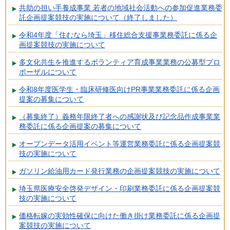
共助の担い手養成事業 若者の地域社会活動への参加促進業務委
託企画提案競技の実施について（終了しました）
令和4年度「住むなら埼玉」移住総合支援事業務委託に係る企
画提案競技の実施について
多文化共生を推進するボランティア育成事業業務の公募型プロ
ポーザルについて
令和8年度医学生・臨床研修医向けPR事業業務委託に係る企画
提案の募集について
（募集終了）義務年限終了者への感謝状及び記念品作成事業業
務委託に係る企画提案の募集について
オープンデータ活用イベント等運営業務委託に係る企画提案競
技の実施について
ガソリン給油用カード発行業務の企画提案競技の実施について
埼玉県医療安全啓発デザイン・印刷業務委託に係る企画提案競
技の実施について
価格転嫁の実効性確保に向けた働き掛け業務委託に係る企画提
案競技の実施について