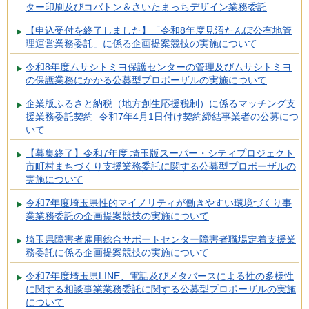
ター印刷及びコバトン＆さいたまっちデザイン業務委託
【申込受付を終了しました】「令和8年度見沼たんぼ公有地管
理運営業務委託」に係る企画提案競技の実施について
令和8年度ムサシトミヨ保護センターの管理及びムサシトミヨ
の保護業務にかかる公募型プロポーザルの実施について
企業版ふるさと納税（地方創生応援税制）に係るマッチング支
援業務委託契約 令和7年4月1日付け契約締結事業者の公募につ
いて
【募集終了】令和7年度 埼玉版スーパー・シティプロジェクト
市町村まちづくり支援業務委託に関する公募型プロポーザルの
実施について
令和7年度埼玉県性的マイノリティが働きやすい環境づくり事
業業務委託の企画提案競技の実施について
埼玉県障害者雇用総合サポートセンター障害者職場定着支援業
務委託に係る企画提案競技の実施について
令和7年度埼玉県LINE、電話及びメタバースによる性の多様性
に関する相談事業業務委託に関する公募型プロポーザルの実施
について