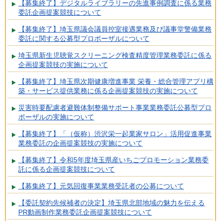
【募集終了】デジタルライブラリーの先進事例調査に係る業務
委託企画提案競技について
【募集終了】埼玉県議会議員控室接遇業務及び議事堂警備業務
委託に関する公募型プロポーザルについて
埼玉県新生児聴覚スクリーニング検査精度管理業務委託に係る
企画提案競技の実施について
【募集終了】埼玉県次期健康増進事業 栄養・総合管理アプリ構
築・サービス提供業務に係る企画提案競技の実施について
災害時要配慮者避難体制整備サポート事業業務委託公募型プロ
ポーザルの実施について
【募集終了】「（仮称）渋沢栄一起業家サロン」活用促進事業
業務委託の企画提案競技の実施について
【募集終了】令和5年度埼玉県産いちごプロモーション業務委
託に係る企画提案競技について
【募集終了】元気回復事業業務受託者の公募について
【委託契約先候補者の決定】埼玉県北部地域の魅力を伝える
PR動画制作業務委託企画提案競技について