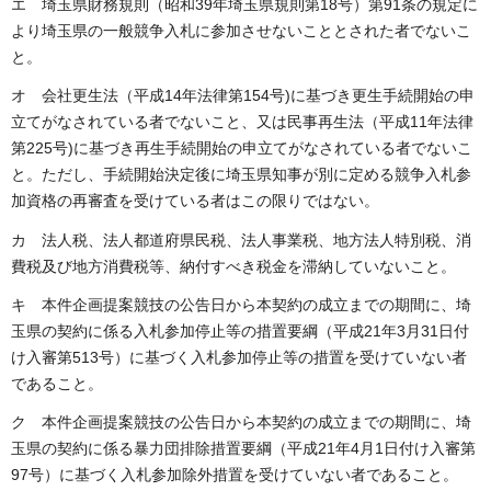
エ 埼玉県財務規則（昭和39年埼玉県規則第18号）第91条の規定に
より埼玉県の一般競争入札に参加させないこととされた者でないこ
と。
オ 会社更生法（平成14年法律第154号)に基づき更生手続開始の申
立てがなされている者でないこと、又は民事再生法（平成11年法律
第225号)に基づき再生手続開始の申立てがなされている者でないこ
と。ただし、手続開始決定後に埼玉県知事が別に定める競争入札参
加資格の再審査を受けている者はこの限りではない。
カ 法人税、法人都道府県民税、法人事業税、地方法人特別税、消
費税及び地方消費税等、納付すべき税金を滞納していないこと。
キ 本件企画提案競技の公告日から本契約の成立までの期間に、埼
玉県の契約に係る入札参加停止等の措置要綱（平成21年3月31日付
け入審第513号）に基づく入札参加停止等の措置を受けていない者
であること。
ク 本件企画提案競技の公告日から本契約の成立までの期間に、埼
玉県の契約に係る暴力団排除措置要綱（平成21年4月1日付け入審第
97号）に基づく入札参加除外措置を受けていない者であること。