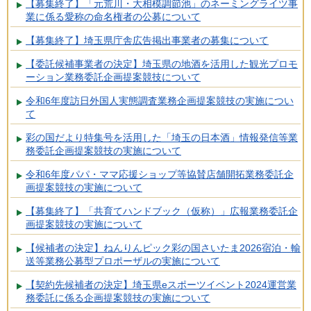
【募集終了】「元荒川・大相模調節池」のネーミングライツ事
業に係る愛称の命名権者の公募について
【募集終了】埼玉県庁舎広告掲出事業者の募集について
【委託候補事業者の決定】埼玉県の地酒を活用した観光プロモ
ーション業務委託企画提案競技について
令和6年度訪日外国人実態調査業務企画提案競技の実施につい
て
彩の国だより特集号を活用した「埼玉の日本酒」情報発信等業
務委託企画提案競技の実施について
令和6年度パパ・ママ応援ショップ等協賛店舗開拓業務委託企
画提案競技の実施について
【募集終了】「共育てハンドブック（仮称）」広報業務委託企
画提案競技の実施について
【候補者の決定】ねんりんピック彩の国さいたま2026宿泊・輸
送等業務公募型プロポーザルの実施について
【契約先候補者の決定】埼玉県eスポーツイベント2024運営業
務委託に係る企画提案競技の実施について