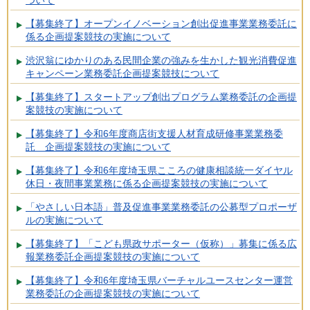
ついて
【募集終了】オープンイノベーション創出促進事業業務委託に
係る企画提案競技の実施について
渋沢翁にゆかりのある民間企業の強みを生かした観光消費促進
キャンペーン業務委託企画提案競技について
【募集終了】スタートアップ創出プログラム業務委託の企画提
案競技の実施について
【募集終了】令和6年度商店街支援人材育成研修事業業務委
託 企画提案競技の実施について
【募集終了】令和6年度埼玉県こころの健康相談統一ダイヤル
休日・夜間事業業務に係る企画提案競技の実施について
「やさしい日本語」普及促進事業業務委託の公募型プロポーザ
ルの実施について
【募集終了】「こども県政サポーター（仮称）」募集に係る広
報業務委託企画提案競技の実施について
【募集終了】令和6年度埼玉県バーチャルユースセンター運営
業務委託の企画提案競技の実施について