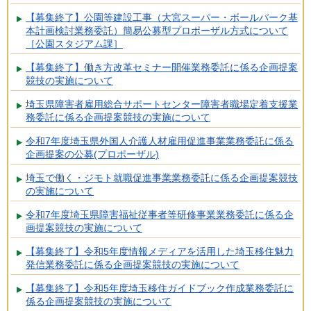
【募集終了】公園等建設工事（大宮スーパー・ボールパーク基
本計画検討業務委託）簡易公募型プロポーザル方式について
［公園スタジアム課］
【募集終了】働き方改革セミナー開催業務委託に係る企画提案
競技の実施について
埼玉県障害者雇用総合サポートセンター障害者職場定着支援業
務委託に係る企画提案競技の実施について
令和7年度埼玉県外国人介護人材雇用促進事業業務委託に係る
企画提案の公募(プロポーザル)
埼玉で働く・ジモト就職促進事業業務委託に係る企画提案競技
の実施について
令和7年度埼玉県障害福祉従事者等研修事業業務委託に係る企
画提案競技の実施について
【募集終了】令和5年度情報メディアを活用した埼玉移住魅力
発信業務委託に係る企画提案競技の実施について
【募集終了】令和5年度埼玉移住ガイドブック作成業務委託に
係る企画提案競技の実施について