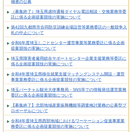
補者の公募
（募集終了）埼玉県虐待通報ダイヤル電話相談・交換業務等委
託に係る企画提案競技の実施について
第42回九都県市合同防災訓練会場設営等業務委託の一般競争入
札の中止について
令和6年度埼玉しごとセンター運営事業等業務委託に係る企画
提案競技の実施について
埼玉県障害者雇用総合サポートセンター企業支援業務等委託に
係る企画提案競技の実施について
令和4年度埼玉県移住就業支援マッチングシステム開設・運営
事業業務委託に係る企画提案競技の実施について
埼玉バーチャル観光大使事務局・SNS等での情報発信運営業務
委託に係る企画提案競技について
【募集終了】北部地域産業振興機能等調査検討業務の公募型プ
ロポーザルについて
令和4年度埼玉県西部地域におけるワーケーション促進事業業
務委託に係る企画提案競技の実施について