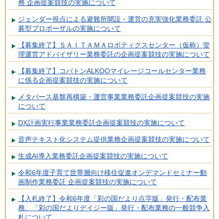
務 企画提案競技の実施について
ジェンダー視点による避難所開設・運営の充実強化業務委託 公
募型プロポーザルの実施について
【募集終了】ＳＡＩＴＡＭＡロボティクスセンター（仮称）管
理運営アドバイザリー業務委託の企画提案競技の実施について
【募集終了】コバトンALKOOマイレージコールセンター業務
に係る企画提案競技の実施について
メタバース基盤再構築・運営事業業務委託企画提案競技の実施
について
DX計画実行事業業務委託企画提案競技の実施について
音声テキスト化システム提供業務企画提案競技の実施について
生成AI導入業務委託企画提案競技の実施について
令和6年度子育て世帯層向け移住促進オンデマンドセミナー動
画制作業務委託 企画提案競技の実施について
【入札終了】令和6年度「彩の国だより点字版」発行・配布業
務、「彩の国だよりデイジー版」発行・配布業務の一般競争入
札について