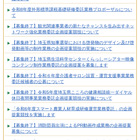
令和8年度外形標準課税基礎研修委託業務プロポーザルについ
て
【募集終了】観光関連事業者の新たなチャンスを生み出すネッ
トワーク強化業務委託企画提案競技について
【募集終了】埼玉県知事選挙における啓発物のデザイン及び啓
発動画等の制作業務の企画提案競技の実施について
【募集終了】埼玉県生活科学センターくらっしーシアター映像
コンテンツ制作業務委託の企画提案を募集します
【募集終了】令和６年度介護者サロン設置・運営支援事業業務
委託候補者の公募について
【募集終了】令和5年度埼玉県こころの健康相談統一ダイヤル
休日夜間事業業務委託企画提案競技の実施について
「令和6年度スマート農業人材育成研修運営業務委託」の企画
提案競技を実施します
【募集終了】消防団員出演によるPR動画作成業務の企画提案
募集について