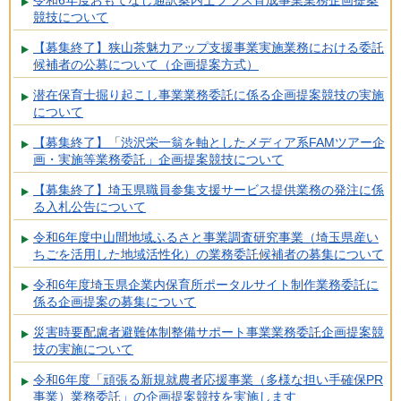
令和6年度おもてなし通訳案内士プラス育成事業業務企画提案
競技について
【募集終了】狭山茶魅力アップ支援事業実施業務における委託
候補者の公募について（企画提案方式）
潜在保育士掘り起こし事業業務委託に係る企画提案競技の実施
について
【募集終了】「渋沢栄一翁を軸としたメディア系FAMツアー企
画・実施等業務委託」企画提案競技について
【募集終了】埼玉県職員参集支援サービス提供業務の発注に係
る入札公告について
令和6年度中山間地域ふるさと事業調査研究事業（埼玉県産い
ちごを活用した地域活性化）の業務委託候補者の募集について
令和6年度埼玉県企業内保育所ポータルサイト制作業務委託に
係る企画提案の募集について
災害時要配慮者避難体制整備サポート事業業務委託企画提案競
技の実施について
令和6年度「頑張る新規就農者応援事業（多様な担い手確保PR
事業）業務委託」の企画提案競技を実施します