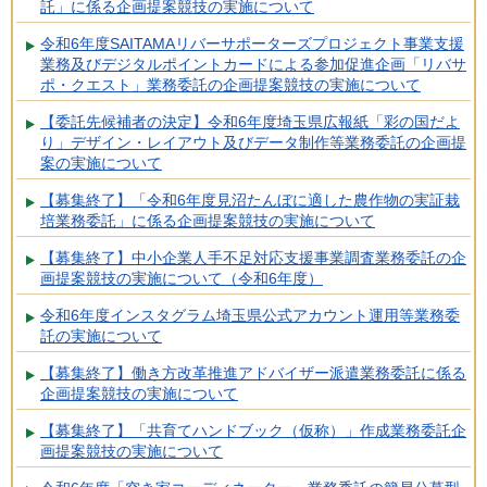
託」に係る企画提案競技の実施について
令和6年度SAITAMAリバーサポーターズプロジェクト事業支援
業務及びデジタルポイントカードによる参加促進企画「リバサ
ポ・クエスト」業務委託の企画提案競技の実施について
【委託先候補者の決定】令和6年度埼玉県広報紙「彩の国だよ
り」デザイン・レイアウト及びデータ制作等業務委託の企画提
案の実施について
【募集終了】「令和6年度見沼たんぼに適した農作物の実証栽
培業務委託」に係る企画提案競技の実施について
【募集終了】中小企業人手不足対応支援事業調査業務委託の企
画提案競技の実施について（令和6年度）
令和6年度インスタグラム埼玉県公式アカウント運用等業務委
託の実施について
【募集終了】働き方改革推進アドバイザー派遣業務委託に係る
企画提案競技の実施について
【募集終了】「共育てハンドブック（仮称）」作成業務委託企
画提案競技の実施について