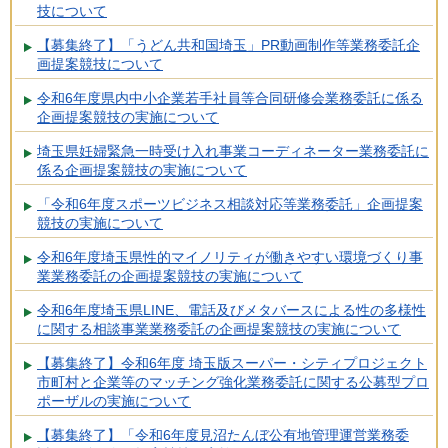
技について
【募集終了】「うどん共和国埼玉」PR動画制作等業務委託企
画提案競技について
令和6年度県内中小企業若手社員等合同研修会業務委託に係る
企画提案競技の実施について
埼玉県妊婦緊急一時受け入れ事業コーディネーター業務委託に
係る企画提案競技の実施について
「令和6年度スポーツビジネス相談対応等業務委託」企画提案
競技の実施について
令和6年度埼玉県性的マイノリティが働きやすい環境づくり事
業業務委託の企画提案競技の実施について
令和6年度埼玉県LINE、電話及びメタバースによる性の多様性
に関する相談事業業務委託の企画提案競技の実施について
【募集終了】令和6年度 埼玉版スーパー・シティプロジェクト
市町村と企業等のマッチング強化業務委託に関する公募型プロ
ポーザルの実施について
【募集終了】「令和6年度見沼たんぼ公有地管理運営業務委