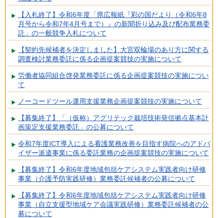
【入札終了】令和6年度「県広報紙『彩の国だより（令和6年8
月号から令和7年4月号まで）』の新聞折り込み及び配布業務委
託」の一般競争入札について
【契約先候補者を決定しました】大宮双輪場のあり方に関する
調査検討業務委託に係る企画提案競技の実施について
労働者協同組合啓発業務委託に係る企画提案競技の実施につい
て
ノーコードツール運用支援業務企画提案競技の実施について
【募集終了】「（仮称）アグリテック栽培技術発信拠点基本計
画策定支援業務委託」の公募について
令和7年度ICT導入による看護業務改善を目指す病院へのアドバ
イザー派遣事業に係る委託業務の企画提案競技の実施について
【募集終了】令和6年度地域包括ケアシステム実践者向け研修
事業（介護予防実践研修）業務委託候補者の公募について
【募集終了】令和6年度地域包括ケアシステム実践者向け研修
事業（自立支援型地域ケア会議実践研修）業務委託候補者の公
募について