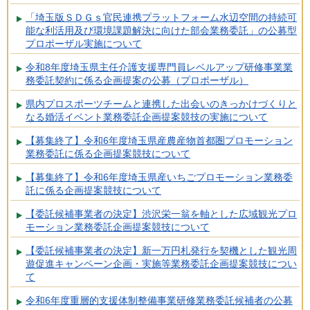
「埼玉版ＳＤＧｓ官民連携プラットフォーム水辺空間の持続可
能な利活用及び環境課題解決に向けた部会業務委託」の公募型
プロポーザル実施について
令和8年度埼玉県主任介護支援専門員レベルアップ研修事業業
務委託契約に係る企画提案の公募（プロポーザル）
県内プロスポーツチームと連携した出会いのきっかけづくりと
なる婚活イベント業務委託企画提案競技の実施について
【募集終了】令和6年度埼玉県産農産物首都圏プロモーション
業務委託に係る企画提案競技について
【募集終了】令和6年度埼玉県産いちごプロモーション業務委
託に係る企画提案競技について
【委託候補事業者の決定】渋沢栄一翁を軸とした広域観光プロ
モーション業務委託企画提案競技について
【委託候補事業者の決定】新一万円札発行を契機とした観光周
遊促進キャンペーン企画・実施等業務委託企画提案競技につい
て
令和6年度重層的支援体制整備事業研修業務委託候補者の公募