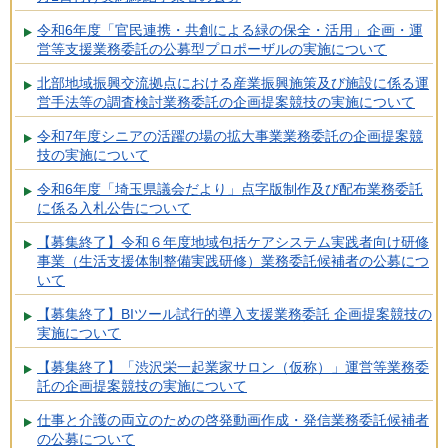
令和6年度「官民連携・共創による緑の保全・活用」企画・運
営等支援業務委託の公募型プロポーザルの実施について
北部地域振興交流拠点における産業振興施策及び施設に係る運
営手法等の調査検討業務委託の企画提案競技の実施について
令和7年度シニアの活躍の場の拡大事業業務委託の企画提案競
技の実施について
令和6年度「埼玉県議会だより」点字版制作及び配布業務委託
に係る入札公告について
【募集終了】令和６年度地域包括ケアシステム実践者向け研修
事業（生活支援体制整備実践研修）業務委託候補者の公募につ
いて
【募集終了】BIツール試行的導入支援業務委託 企画提案競技の
実施について
【募集終了】「渋沢栄一起業家サロン（仮称）」運営等業務委
託の企画提案競技の実施について
仕事と介護の両立のための啓発動画作成・発信業務委託候補者
の公募について