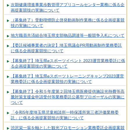
次期健康増進事業歩数管理アプリコールセンター業務に係る企
画提案競技の実施について
（募集終了）受動喫煙防止啓発動画制作業務に係る企画提案競
技の実施について
地方職員共済組合埼玉県支部物品調達等一般競争入札について
【委託候補事業者の決定】埼玉県議会PR用動画制作業務委託
に係る企画提案競技について
【募集終了】埼玉県eスポーツイベント 2023運営業務委託に係
る企画提案競技の実施について
【募集終了】埼玉県eスポーツトレーニングキャンプ2023運営
業務委託に係る企画提案競技の実施について
【募集終了】令和５年度第２回埼玉県医療提供施設光熱費等高
騰対策支援金申請受付等業務委託公募型プロポーザルの実施に
ついて
「令和5年度埼玉県児童相談所一時保護所第三者評価業務委
託」に係る企画提案競技の実施について
渋沢栄一翁を軸とした観光プロモーション業務委託企画提案競