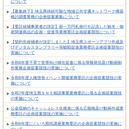
について
【募集終了】埼玉県持続可能な地域公共交通ネットワーク構築
検討調査業務の企画提案募集について
【委託候補事業者の決定】新一万円札発行を記念した観光・物
産関連商品の企画・促進等業務委託企画提案競技について
【契約先候補者が決定しました】埼玉県スポーツアプリ作成及
びデジタルスタンプラリー等観戦促進業務委託企画提案競技の
実施について
令和6年度子育て世帯向け移住促進に係る情報発信及び動画制
作業務企画提案競技の実施について
令和8年度人権啓発イベント開催業務委託の企画提案競技の実
施について
令和7年度埼玉県ＳＮＳ相談事業業務委託に係る企画提案競技
の実施について
公金収納のキャッシュレス化推進に係る広報物及び動画作成業
務委託の企画提案競技の実施について
令和6年度にじいろ県民講座業務委託の企画提案競技の実施に