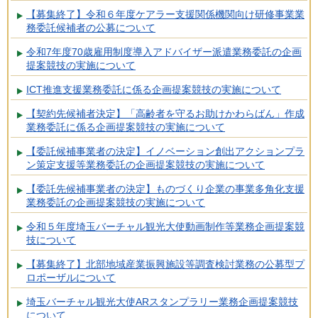
【募集終了】令和６年度ケアラー支援関係機関向け研修事業業
務委託候補者の公募について
令和7年度70歳雇用制度導入アドバイザー派遣業務委託の企画
提案競技の実施について
ICT推進支援業務委託に係る企画提案競技の実施について
【契約先候補者決定】「高齢者を守るお助けかわらばん」作成
業務委託に係る企画提案競技の実施について
【委託候補事業者の決定】イノベーション創出アクションプラ
ン策定支援等業務委託の企画提案競技の実施について
【委託先候補事業者の決定】ものづくり企業の事業多角化支援
業務委託の企画提案競技の実施について
令和５年度埼玉バーチャル観光大使動画制作等業務企画提案競
技について
【募集終了】北部地域産業振興施設等調査検討業務の公募型プ
ロポーザルについて
埼玉バーチャル観光大使ARスタンプラリー業務企画提案競技
について